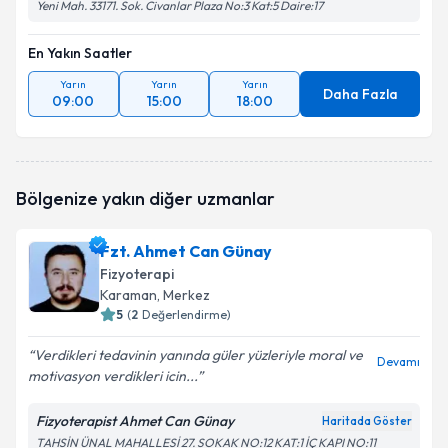
Yeni Mah. 33171. Sok. Civanlar Plaza No:3 Kat:5 Daire:17
En Yakın Saatler
Yarın
Yarın
Yarın
Daha Fazla
09:00
15:00
18:00
Bölgenize yakın diğer uzmanlar
Fzt. Ahmet Can Günay
Fizyoterapi
Karaman
, Merkez
5
(
2
Değerlendirme)
Verdikleri tedavinin yanında güler yüzleriyle moral ve
Devamı
motivasyon verdikleri icin...
Fizyoterapist Ahmet Can Günay
Haritada Göster
TAHSİN ÜNAL MAHALLESİ 27. SOKAK NO:12 KAT:1 İÇ KAPI NO:11