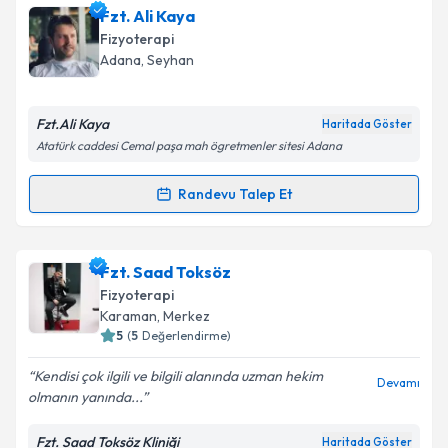
Fzt. Caner Korkmaz
için randevu takvimi talebi
Fzt. Ali Kaya
oluşturun. Size bu uzmandan randevu almanız için bir
Fizyoterapi
takvim hazırlandığında e-posta ile bilgilendireceğiz.
Adana
, Seyhan
E-posta Adresiniz
Fzt.Ali Kaya
Haritada Göster
Atatürk caddesi Cemal paşa mah ögretmenler sitesi Adana
Kişisel verilerimin işlenmesine ilişkin
Aydınlatma
Randevu Talep Et
Randevu Takvimi Talebi
Metni
'ni okudum ve kişisel verilerimin belirtilen
kapsamda işlenmesini kabul ediyorum.
Fzt. Ali Kaya
için randevu takvimi talebi oluşturun.
Fzt. Saad Toksöz
Size bu uzmandan randevu almanız için bir takvim
Takvim Talebini Gönder
Fizyoterapi
hazırlandığında e-posta ile bilgilendireceğiz.
Karaman
, Merkez
5
(
5
Değerlendirme)
E-posta Adresiniz
Kendisi çok ilgili ve bilgili alanında uzman hekim
Devamı
olmanın yanında...
Fzt. Saad Toksöz Kliniği
Haritada Göster