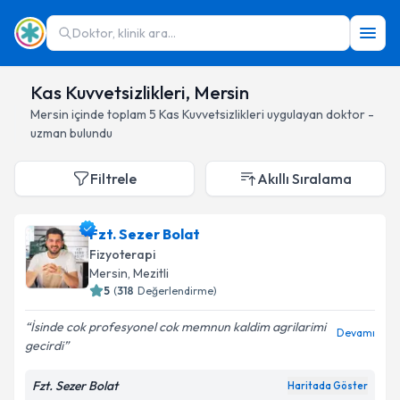
Doktor, klinik ara...
Kas Kuvvetsizlikleri, Mersin
Mersin
içinde toplam
5
Kas Kuvvetsizlikleri
uygulayan doktor -
uzman bulundu
Filtrele
Akıllı Sıralama
Fzt. Sezer Bolat
Fizyoterapi
Mersin
, Mezitli
5
(
318
Değerlendirme)
İsinde cok profesyonel cok memnun kaldim agrilarimi
Devamı
gecirdi
Fzt. Sezer Bolat
Haritada Göster