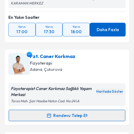
KARAMAN MERKEZ
En Yakın Saatler
Yarın
Yarın
Yarın
Daha Fazla
17:00
17:30
18:00
Fzt. Caner Korkmaz
Fizyoterapi
Adana
, Çukurova
Fizyoterapist Caner Korkmaz Sağlıklı Yaşam
Haritada Göster
Merkezi
Toros Mah. Şair Hasibe Hatun Cad. No:24\A
Randevu Talep Et
Randevu Takvimi Talebi