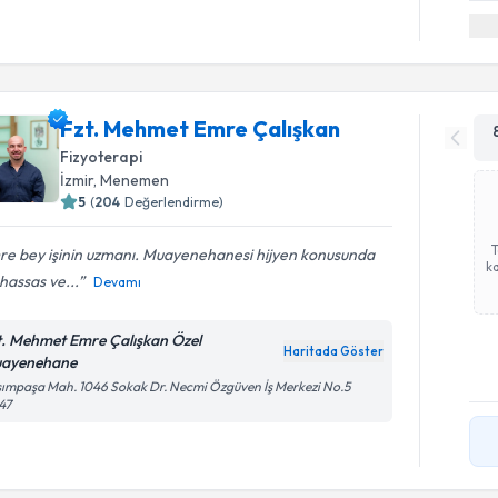
Fzt. Mehmet Emre Çalışkan
Fizyoterapi
İzmir
, Menemen
5
(
204
Değerlendirme)
re bey işinin uzmanı. Muayenehanesi hijyen konusunda
ka
hassas ve...
Devamı
t. Mehmet Emre Çalışkan Özel
Haritada Göster
ayenehane
ımpaşa Mah. 1046 Sokak Dr. Necmi Özgüven İş Merkezi No.5
47