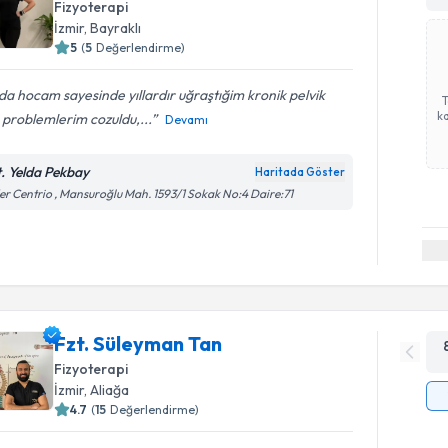
Fizyoterapi
İzmir
, Bayraklı
5
(
5
Değerlendirme)
da hocam sayesinde yıllardır uğraştığim kronik pelvik
ka
 problemlerim cozuldu,...
Devamı
t. Yelda Pekbay
Haritada Göster
er Centrio , Mansuroğlu Mah. 1593/1 Sokak No:4 Daire:71
Fzt. Süleyman Tan
Fizyoterapi
İzmir
, Aliağa
4.7
(
15
Değerlendirme)