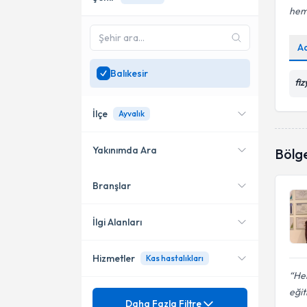
hem
A
Balıkesir
fi
İlçe
Ayvalık
Yakınımda Ara
Bölg
Branşlar
Konumuma yakın uzmanları
Edremit
göster
Bandırma
İlgi Alanları
Ayvalık
Hizmetler
Kas hastalıkları
Fizyoterapi
Hem
Burhaniye
eğit
Mezuniyet
Bel Fıtığı
Daha Fazla Filtre
Havran