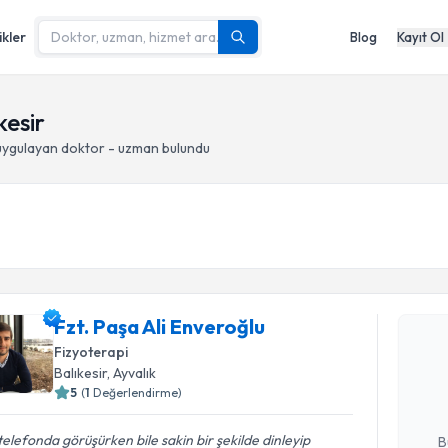
ikler
Blog
Kayıt Ol
kesir
ygulayan doktor - uzman bulundu
Randevu T
Fzt. Paşa Ali Enveroğlu
Fzt. Paşa 
Fizyoterapi
Size bu uzm
Balıkesir
, Ayvalık
hazırlandığ
5
(
1
Değerlendirme)
E-posta Ad
 telefonda görüşürken bile sakin bir şekilde dinleyip
B