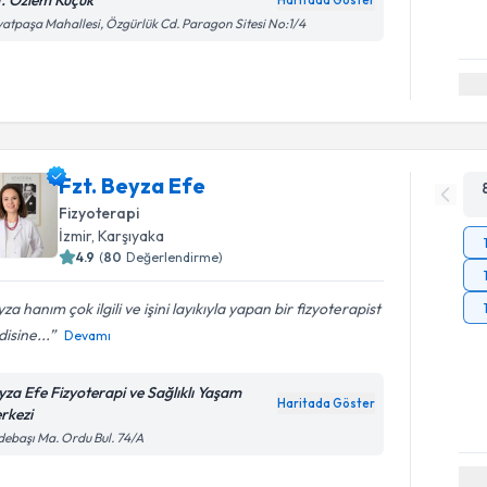
t. Özlem Küçük
Haritada Göster
atpaşa Mahallesi, Özgürlük Cd. Paragon Sitesi No:1/4
Fzt. Beyza Efe
Fizyoterapi
İzmir
, Karşıyaka
4.9
(
80
Değerlendirme)
za hanım çok ilgili ve işini layıkıyla yapan bir fizyoterapist
isine...
Devamı
yza Efe Fizyoterapi ve Sağlıklı Yaşam
Haritada Göster
rkezi
ebaşı Ma. Ordu Bul. 74/A