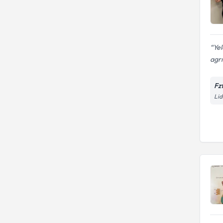
Yel
agrı
Fz
Lid