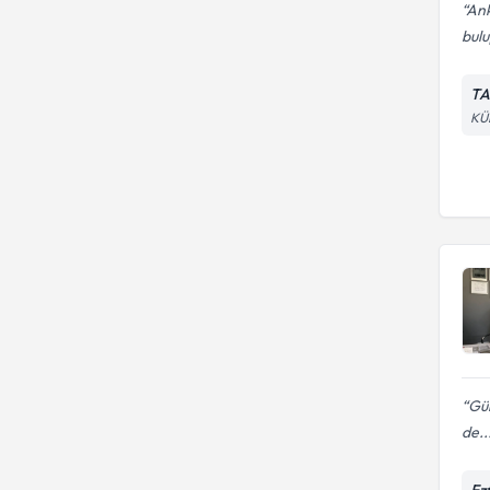
Ank
bulu
TA
KÜ
Gül
de..