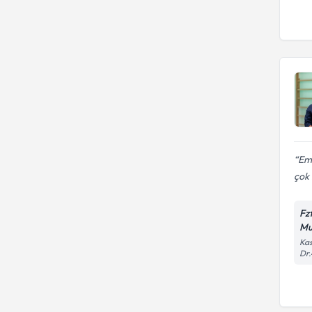
Em
çok 
Fz
Mu
Kas
Dr.