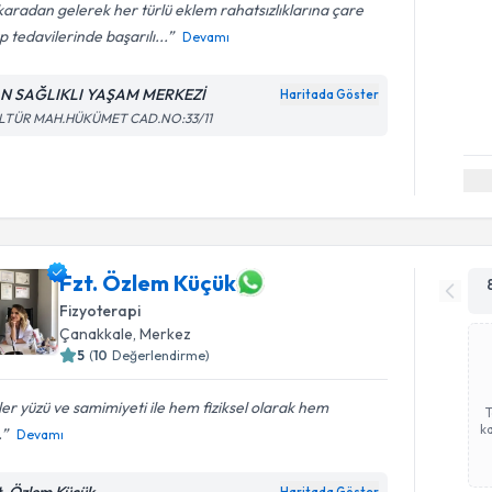
aradan gelerek her türlü eklem rahatsızlıklarına çare
p tedavilerinde başarılı...
Devamı
N SAĞLIKLI YAŞAM MERKEZİ
Haritada Göster
LTÜR MAH.HÜKÜMET CAD.NO:33/11
Fzt. Özlem Küçük
Fizyoterapi
Çanakkale
, Merkez
5
(
10
Değerlendirme)
er yüzü ve samimiyeti ile hem fiziksel olarak hem
ka
.
Devamı