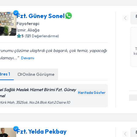
Fzt. Güney Sonel
Fizyoterapi
İzmir
, Aliağa
5
(
121
Değerlendirme)
unumu çözüme ulaştırdı çok başarılı, çok temiz, yapacağı
ka
lamayı...
Devamı
dres
1
Online Görüşme
el Sağlık Meslek Hizmet Birimi Fzt. Güney
Haritada Göster
nel
türk Mah. 352Sok. No:2A Blok Kat:2 Daire:10
Fzt. Yelda Pekbay