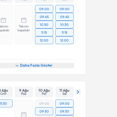
09:00
09:00
09:45
09:45
10:30
10:30
Takvim
Takvim
palıdır
kapalıdır
11:15
11:15
12:00
12:00
Daha Fazla Göster
8 Ağu
9 Ağu
10 Ağu
11 Ağu
Cmt
Paz
Pzt
Sal
11:30
09:00
09:00
09:30
09:30