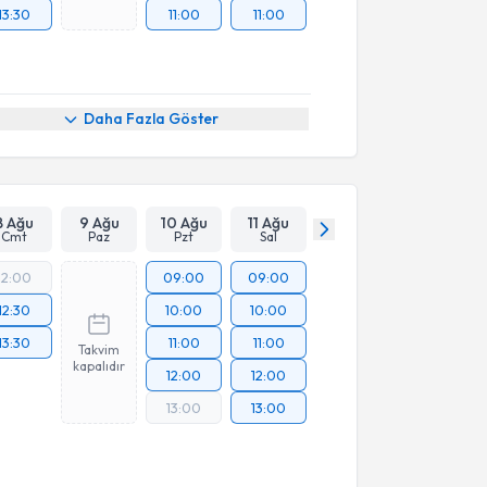
13:30
11:00
11:00
Daha Fazla Göster
8 Ağu
9 Ağu
10 Ağu
11 Ağu
Cmt
Paz
Pzt
Sal
12:00
09:00
09:00
12:30
10:00
10:00
13:30
11:00
11:00
Takvim
kapalıdır
12:00
12:00
13:00
13:00