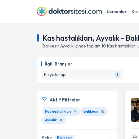
Uzmanlar
Klin
Kas hastalıkları, Ayvalık - Balı
Balıkesir
Ayvalık
içinde toplam
10
Kas hastalıkları
u
İlgili Branşlar
Fizyoterapi
1
Aktif Filtreler
Kas hastalıkları
Balıkesir
Ayvalık
İlk
Şehir
Balıkesir