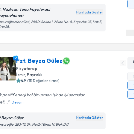
t. Nazlıcan Tuna Fizyoterapi
Haritada Göster
ayenehanesi
suroğlu Mahallesi, 288/6 Sokak L2 Blok No: 8, Kapı No: 25, Kat: 5,
re: 25,
Fzt. Beyza Gülez
Fizyoterapi
İzmir
, Bayraklı
4.9
(
13
Değerlendirme)
 pozitif enerji bol bir uzman işinde iyi seanslar
eli...
Devamı
t Beyza Gülez
Haritada Göster
suroğlu, 283/13. Sk. No:2/1 Bina: H1 Blok D:7