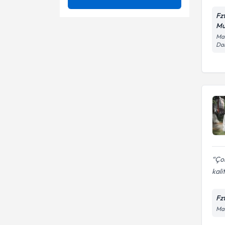
Boyun Fıtığı
Fz
Ünvan
Ameliyatsız bel fıtığı tedavisi
Mu
Brachial Plexus
Man
Ameliyatsız boyun fıtığı
Dai
Dokuz Eylül Üniversitesi
tedavisi
Çocuk fizyoterapi ve
Bel - boyun fıtığı
rehabilitasyonu
Fzt.
Diz ve Ayak Bileği Ağrıları
Brachial plexus
Doğumsal kol siniri
Down Sendromu
yaralanması
Down Sendromu
Eklem ve yumuşak doku
mobilizasyon teknikleri
Felç
Elektroterapi
Çok
Fıtık (İnguinal Herni)
Fizik tedavi
kalit
Genel Fizyoterapi
Hemipleji rehabilitasyon
Fz
Man
İnme tedavisi