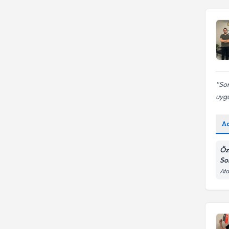
Sor
uygu
A
Öz
So
Ata