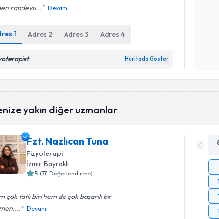
en randevu...
Devamı
Kişisel
dres
1
Adres
2
Adres
3
Adres
4
okudum
işlenm
zyoterapist
Haritada Göster
enize yakın diğer uzmanlar
Fzt. Nazlıcan Tuna
Fizyoterapi
İzmir
, Bayraklı
5
(
17
Değerlendirme)
 çok tatlı biri hem de çok başarılı bir
men....
Devamı