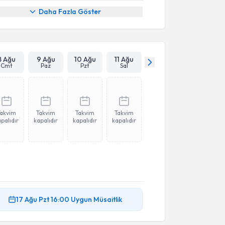
Daha Fazla Göster
8 Ağu
9 Ağu
10 Ağu
11 Ağu
Cmt
Paz
Pzt
Sal
Takvim
Takvim
Takvim
Takvim
palıdır
kapalıdır
kapalıdır
kapalıdır
17 Ağu
Pzt
16:00
Uygun Müsaitlik