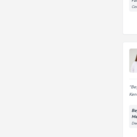
Fz
Cev
Bey
Kend
Be
Me
Ded