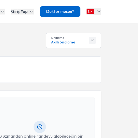
Giriş Yap
Doktor musun?
Sıralama
Akıllı Sıralama
akvimi Talebi
Ali Enveroğlu
için randevu takvimi talebi oluşturun.
andan randevu almanız için bir takvim
ında e-posta ile bilgilendireceğiz.
resiniz
u uzmandan online randevu alabileceğin bir