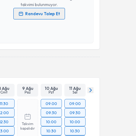
takvimi bulunmuyor.
Randevu Talep Et
 verilerimin işlenmesine ilişkin
Aydınlatma Metni
'ni
 ve kişisel verilerimin belirtilen kapsamda
esini kabul ediyorum.
Takvim Talebini Gönder
8 Ağu
9 Ağu
10 Ağu
11 Ağu
Cmt
Paz
Pzt
Sal
11:30
09:00
09:00
12:00
09:30
09:30
12:30
10:00
10:00
Takvim
kapalıdır
13:00
10:30
10:30