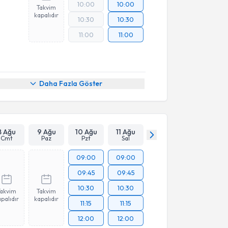
10:00
10:00
Takvim
kapalıdır
10:30
10:30
11:00
11:00
Daha Fazla Göster
8 Ağu
9 Ağu
10 Ağu
11 Ağu
Cmt
Paz
Pzt
Sal
09:00
09:00
09:45
09:45
10:30
10:30
Takvim
Takvim
palıdır
kapalıdır
11:15
11:15
12:00
12:00