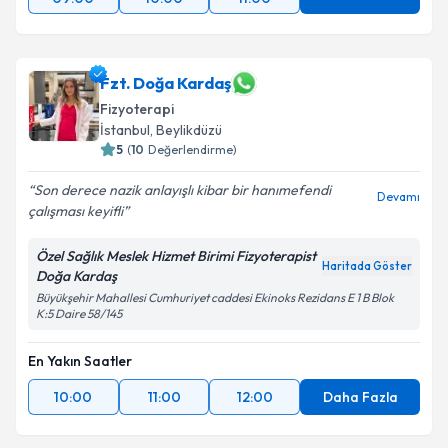
Fzt. Doğa Kardaş
Fizyoterapi
İstanbul
, Beylikdüzü
5
(
10
Değerlendirme)
Son derece nazik anlayışlı kibar bir hanımefendi
Devamı
çalışması keyifli
Özel Sağlık Meslek Hizmet Birimi Fizyoterapist
Haritada Göster
Doğa Kardaş
Büyükşehir Mahallesi Cumhuriyet caddesi Ekinoks Rezidans E 1 B Blok
K:5 Daire 58/145
En Yakın Saatler
10:00
11:00
12:00
Daha Fazla