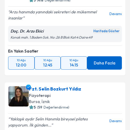
5
(
418
Değerlendirme)
Arzu hanımda yanındaki sekreteri de mükemmel
Devamı
insanlar
Doç. Dr. Arzu Ekici
Haritada Göster
Konak mah. 1.Badem Sok. No :26 B Blok Kat:4 Daire:49
En Yakın Saatler
10 Ağu
10 Ağu
10 Ağu
Daha Fazla
12:00
12:45
14:15
Fzt. Selin Bozkurt Yıldız
Fizyoterapi
Bursa
, İznik
5
(
59
Değerlendirme)
Yaklaşık aydır Selin Hanımla bireysel pilates
Devamı
yapıyorum. İlk günden...