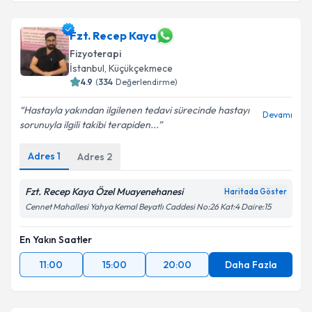
Fzt. Recep Kaya
Fizyoterapi
İstanbul
, Küçükçekmece
4.9
(
334
Değerlendirme)
Hastayla yakından ilgilenen tedavi sürecinde hastayı
Devamı
sorunuyla ilgili takibi terapiden...
Adres
1
Adres
2
Fzt. Recep Kaya Özel Muayenehanesi
Haritada Göster
Cennet Mahallesi Yahya Kemal Beyatlı Caddesi No:26 Kat:4 Daire:15
En Yakın Saatler
11:00
15:00
20:00
Daha Fazla