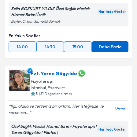
Selin BOZKURT YILDIZ Özel Sağlık Meslek
Haritada Göster
Hizmet Birimi İznik
Beyler, Orhan Sk. no:15 daire:4
En Yakın Saatler
14:00
14:30
15:00
Daha Fazla
Fzt. Yaren Gögyıldız
Fizyoterapi
İstanbul
, Esenyurt
5
(
21
Değerlendirme)
İlgi, alaka ve tertemiz bir ortam. Her isteğinize ve
Devamı
sorunuza...
Özel Sağlık Meslek Hizmet Birimi Fizyoterapist
Haritada Göster
Yaren Gögyıldız ( Pilates )