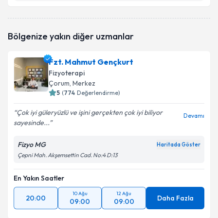
Uzm. Dr. Bilal Sağıroğlu
için randevu takvimi talebi
Bölgenize yakın diğer uzmanlar
oluşturun. Size bu uzmandan randevu almanız için bir
takvim hazırlandığında e-posta ile bilgilendireceğiz.
Fzt. Mahmut Gençkurt
E-posta Adresiniz
Fizyoterapi
Çorum
, Merkez
5
(
774
Değerlendirme)
Çok iyi güleryüzlü ve işini gerçekten çok iyi biliyor
Kişisel verilerimin işlenmesine ilişkin
Aydınlatma
Devamı
sayesinde...
Metni
'ni okudum ve kişisel verilerimin belirtilen
kapsamda işlenmesini kabul ediyorum.
Fizyo MG
Haritada Göster
Çepni Mah. Akşemsettin Cad. No:4 D:13
Takvim Talebini Gönder
En Yakın Saatler
10 Ağu
12 Ağu
20:00
Daha Fazla
09:00
09:00