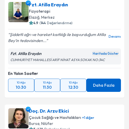
Fzt. Atilla Eraydın
Fizyoterapi
Elazığ
, Merkez
4.9
(
144
Değerlendirme)
Şiddetli ağrı ve hareket kısıtlılığı ile başvurduğum Atilla
Devamı
Bey’in tedavisinden...
Fzt. Atilla Eraydın
Haritada Göster
CUMHURİYET MAHALLESİ ARİF NİHAT ASYA SOKAK NO:34C
En Yakın Saatler
10 Ağu
10 Ağu
10 Ağu
Daha Fazla
10:30
11:30
12:30
Doç. Dr. Arzu Ekici
Çocuk Sağlığı ve Hastalıkları
+
1
diğer
Bursa
, Nilüfer