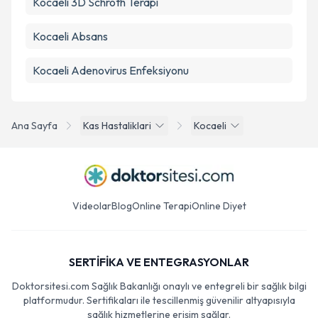
Kocaeli 3D Schroth Terapi
Kocaeli Absans
Kocaeli Adenovirus Enfeksiyonu
Ana Sayfa
Kas Hastaliklari
Kocaeli
Videolar
Blog
Online Terapi
Online Diyet
SERTİFİKA VE ENTEGRASYONLAR
Doktorsitesi.com Sağlık Bakanlığı onaylı ve entegreli bir sağlık bilgi
platformudur. Sertifikaları ile tescillenmiş güvenilir altyapısıyla
sağlık hizmetlerine erişim sağlar.