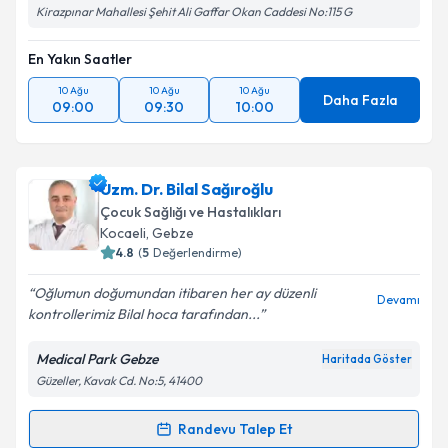
Kirazpınar Mahallesi Şehit Ali Gaffar Okan Caddesi No:115 G
En Yakın Saatler
10 Ağu
10 Ağu
10 Ağu
Daha Fazla
09:00
09:30
10:00
Uzm. Dr. Bilal Sağıroğlu
Çocuk Sağlığı ve Hastalıkları
Kocaeli
, Gebze
4.8
(
5
Değerlendirme)
Oğlumun doğumundan itibaren her ay düzenli
Devamı
kontrollerimiz Bilal hoca tarafından...
Medical Park Gebze
Haritada Göster
Güzeller, Kavak Cd. No:5, 41400
Randevu Talep Et
Randevu Takvimi Talebi