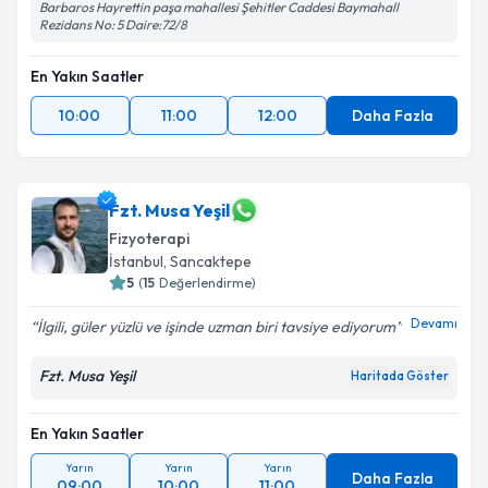
Barbaros Hayrettin paşa mahallesi Şehitler Caddesi Baymahall
Rezidans No: 5 Daire:72/8
En Yakın Saatler
10:00
11:00
12:00
Daha Fazla
Fzt. Musa Yeşil
Fizyoterapi
İstanbul
, Sancaktepe
5
(
15
Değerlendirme)
Devamı
İlgili, güler yüzlü ve işinde uzman biri tavsiye ediyorum
Fzt. Musa Yeşil
Haritada Göster
En Yakın Saatler
Yarın
Yarın
Yarın
Daha Fazla
09:00
10:00
11:00