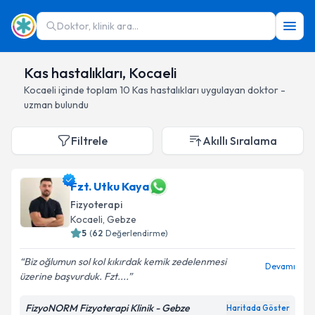
Doktor, klinik ara...
Kas hastalıkları, Kocaeli
Kocaeli
içinde toplam
10
Kas hastalıkları
uygulayan doktor -
uzman bulundu
Filtrele
Akıllı Sıralama
Fzt. Utku Kaya
Fizyoterapi
Kocaeli
, Gebze
5
(
62
Değerlendirme)
Biz oğlumun sol kol kıkırdak kemik zedelenmesi
Devamı
üzerine başvurduk. Fzt....
FizyoNORM Fizyoterapi Klinik - Gebze
Haritada Göster