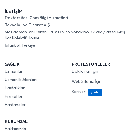
İLETİŞİM
Doktorsitesi Com Bilgi Hizmetleri
Teknoloji ve Ticaret A.Ş.
Maslak Mah. Ahi Evran Cd. A.O.S 55 Sokak No:2 Aksoy Plaza Giriş
Kat Kolektif House
İstanbul, Türkiye
SAĞLIK
PROFESYONELLER
Uzmanlar
Doktorlar İçin
Uzmanlık Alanları
Web Siteniz İçin
Hastalıklar
Kariyer
İşe Alım
Hizmetler
Hastaneler
KURUMSAL
Hakkımızda