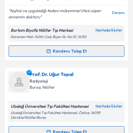
E-posta Adresiniz
teşhisi ve uyguladığı tedavi mükemmel ötesi süper
Devamı
annemin doktoru
Burtom Biyofiz Nilüfer Tıp Merkezi
Haritada Göster
Karaman Mah. Kültür Cad, Biçen Sk. No:10, 16130
Kişisel verilerimin işlenmesine ilişkin
Aydınlatma
Metni
'ni okudum ve kişisel verilerimin belirtilen
kapsamda işlenmesini kabul ediyorum.
Randevu Talep Et
Randevu Takvimi Talebi
Takvim Talebini Gönder
Uzm. Dr. Ayfer Evren
için randevu takvimi talebi
Prof. Dr. Uğur Topal
oluşturun. Size bu uzmandan randevu almanız için bir
Radyoloji
takvim hazırlandığında e-posta ile bilgilendireceğiz.
Bursa
, Nilüfer
E-posta Adresiniz
Uludağ Üniversitesi Tıp Fakültesi Hastanesi
Haritada Göster
Uludağ Üniversitesi Tıp Fakültesi Hastanesi, Özlüce, 16059
Görükle/Nilüfer/Bursa
Kişisel verilerimin işlenmesine ilişkin
Aydınlatma
Randevu Talep Et
Metni
'ni okudum ve kişisel verilerimin belirtilen