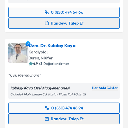
0 (850) 474 64 66
Randevu Takvimi Talebi
Randevu Talep Et
Uzm. Dr. Mustafa Erim
için randevu takvimi talebi
oluşturun. Size bu uzmandan randevu almanız için bir
Uzm. Dr. Kubilay Kaya
takvim hazırlandığında e-posta ile bilgilendireceğiz.
Kardiyoloji
E-posta Adresiniz
Bursa
, Nilüfer
4.9
(
3
Değerlendirme)
Çok Memnunum
Kişisel verilerimin işlenmesine ilişkin
Aydınlatma
Kubilay Kaya Özel Muayenehanesi
Haritada Göster
Metni
'ni okudum ve kişisel verilerimin belirtilen
Odunluk Mah. Liman Cd. Kızılay Plaza Kat:1 Ofis: 21
kapsamda işlenmesini kabul ediyorum.
0 (850) 474 48 94
Randevu Takvimi Talebi
Takvim Talebini Gönder
Randevu Talep Et