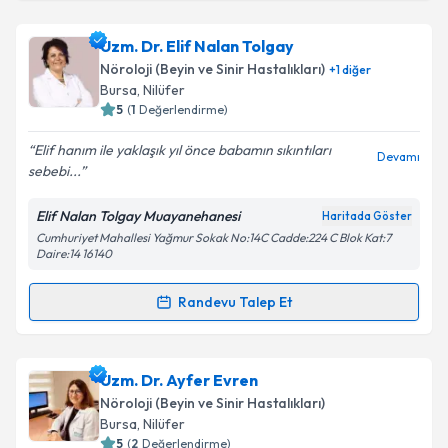
Uzm. Dr. Kubilay Kaya
için randevu takvimi talebi
oluşturun. Size bu uzmandan randevu almanız için bir
Uzm. Dr. Elif Nalan Tolgay
takvim hazırlandığında e-posta ile bilgilendireceğiz.
Nöroloji (Beyin ve Sinir Hastalıkları)
+
1
diğer
E-posta Adresiniz
Bursa
, Nilüfer
5
(
1
Değerlendirme)
Elif hanım ile yaklaşık yıl önce babamın sıkıntıları
Devamı
sebebi...
Kişisel verilerimin işlenmesine ilişkin
Aydınlatma
Metni
'ni okudum ve kişisel verilerimin belirtilen
Elif Nalan Tolgay Muayanehanesi
Haritada Göster
kapsamda işlenmesini kabul ediyorum.
Cumhuriyet Mahallesi Yağmur Sokak No:14C Cadde:224 C Blok Kat:7
Daire:14 16140
Takvim Talebini Gönder
Randevu Talep Et
Randevu Takvimi Talebi
Uzm. Dr. Elif Nalan Tolgay
için randevu takvimi
Uzm. Dr. Ayfer Evren
talebi oluşturun. Size bu uzmandan randevu almanız
Nöroloji (Beyin ve Sinir Hastalıkları)
için bir takvim hazırlandığında e-posta ile
Bursa
, Nilüfer
bilgilendireceğiz.
5
(
2
Değerlendirme)