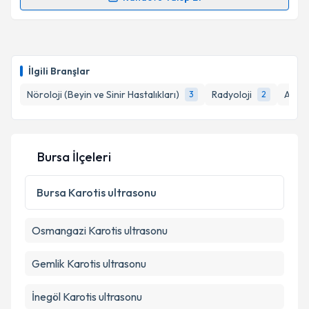
Randevu Takvimi Talebi
kapsamda işlenmesini kabul ediyorum.
Prof. Dr. Uğur Topal
için randevu takvimi talebi
Takvim Talebini Gönder
oluşturun. Size bu uzmandan randevu almanız için bir
İlgili Branşlar
takvim hazırlandığında e-posta ile bilgilendireceğiz.
Nöroloji (Beyin ve Sinir Hastalıkları)
Radyoloji
Adli T
3
2
E-posta Adresiniz
Bursa İlçeleri
Kişisel verilerimin işlenmesine ilişkin
Aydınlatma
Metni
'ni okudum ve kişisel verilerimin belirtilen
Bursa
Karotis ultrasonu
kapsamda işlenmesini kabul ediyorum.
Osmangazi
Karotis ultrasonu
Takvim Talebini Gönder
Gemlik
Karotis ultrasonu
İnegöl
Karotis ultrasonu