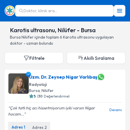
Doktor, klinik ara...
Karotis ultrasonu, Nilüfer - Bursa
Bursa
Nilüfer
içinde toplam
6
Karotis ultrasonu
uygulayan
doktor - uzman bulundu
Filtrele
Akıllı Sıralama
Uzm. Dr. Zeynep Nigar Varlıbaş
Radyoloji
Bursa
, Nilüfer
5
(
30
Değerlendirme)
Çok tatlı hiç acı hissetmiyorum iyiki varsın Nigar
Devamı
hocam...
Adres
1
Adres
2