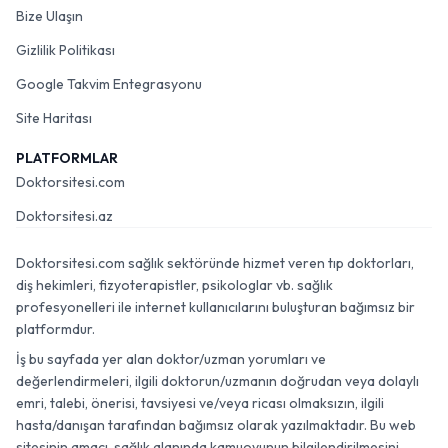
Bize Ulaşın
Gizlilik Politikası
Google Takvim Entegrasyonu
Site Haritası
PLATFORMLAR
Doktorsitesi.com
Doktorsitesi.az
Doktorsitesi.com sağlık sektöründe hizmet veren tıp doktorları,
diş hekimleri, fizyoterapistler, psikologlar vb. sağlık
profesyonelleri ile internet kullanıcılarını buluşturan bağımsız bir
platformdur.
İş bu sayfada yer alan doktor/uzman yorumları ve
değerlendirmeleri, ilgili doktorun/uzmanın doğrudan veya dolaylı
emri, talebi, önerisi, tavsiyesi ve/veya ricası olmaksızın, ilgili
hasta/danışan tarafından bağımsız olarak yazılmaktadır. Bu web
sitesinin amacı, sağlık alanında kamuoyunun bilgilendirilmesini