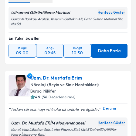
Ultramed Görüntüleme Merkezi
Haritada Göster
Garanti Bankası Aralığı, Yasemin Gültekin AP, Fatih Sultan Mehmet Blv.
No:58
En Yakın Saatler
13 Ağu
13 Ağu
13 Ağu
Daha Fazla
09:00
09:45
10:30
Uzm. Dr. Mustafa Erim
Nöroloji (Beyin ve Sinir Hastalıkları)
Bursa
, Nilüfer
4.9
(
56
Değerlendirme)
Devamı
Tedavi sürecini ayrıntılı olarak anlatır ve ilgilidir.
Uzm. Dr. Mustafa ERİM Muayenehanesi
Haritada Göster
Konak Mah.1.Badem Sok. Lotus Plaza A Blok Kat:3 Daire:32 (Nilüfer
Metro İstasyonu Yanı)