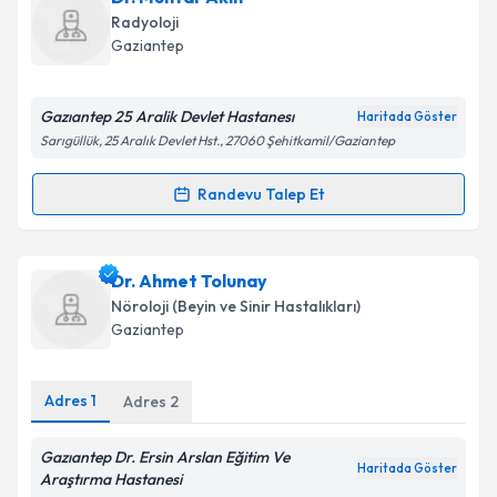
talebi oluşturun. Size bu uzmandan randevu almanız
Radyoloji
için bir takvim hazırlandığında e-posta ile
Takvim Talebini Gönder
Gaziantep
bilgilendireceğiz.
E-posta Adresiniz
Gazıantep 25 Aralik Devlet Hastanesı
Haritada Göster
Sarıgüllük, 25 Aralık Devlet Hst., 27060 Şehitkamil/Gaziantep
Randevu Talep Et
Randevu Takvimi Talebi
Kişisel verilerimin işlenmesine ilişkin
Aydınlatma
Metni
'ni okudum ve kişisel verilerimin belirtilen
kapsamda işlenmesini kabul ediyorum.
Dr. Muhtar Akın
için randevu takvimi talebi oluşturun.
Dr. Ahmet Tolunay
Size bu uzmandan randevu almanız için bir takvim
Nöroloji (Beyin ve Sinir Hastalıkları)
hazırlandığında e-posta ile bilgilendireceğiz.
Takvim Talebini Gönder
Gaziantep
E-posta Adresiniz
Adres
1
Adres
2
Gazıantep Dr. Ersin Arslan Eğitim Ve
Haritada Göster
Kişisel verilerimin işlenmesine ilişkin
Aydınlatma
Araştırma Hastanesi