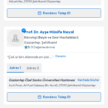
Metni
'ni okudum ve kişisel verilerimin belirtilen
Mücahitler, 27090 Şehitkamil/Gaziantep
kapsamda işlenmesini kabul ediyorum.
Randevu Talep Et
Randevu Takvimi Talebi
Takvim Talebini Gönder
Dr. Ahmet Tolunay
için randevu takvimi talebi
Prof. Dr. Ayşe Münife Neyal
oluşturun. Size bu uzmandan randevu almanız için bir
Nöroloji (Beyin ve Sinir Hastalıkları)
takvim hazırlandığında e-posta ile bilgilendireceğiz.
Gaziantep
, Şehitkamil
5
(
1
Değerlendirme)
E-posta Adresiniz
Devamı
Çok iyi biri,Alanında en iyisi ...
Adres
1
Adres
2
Kişisel verilerimin işlenmesine ilişkin
Aydınlatma
Metni
'ni okudum ve kişisel verilerimin belirtilen
Gaziantep Özel Sanko Üniversitesi Hastanesi
Haritada Göster
kapsamda işlenmesini kabul ediyorum.
İncili Pınar, Ali Fuat Cebesoy Blv. No:45, 27090 Şehitkamil/Gaziantep
Randevu Talep Et
Randevu Takvimi Talebi
Takvim Talebini Gönder