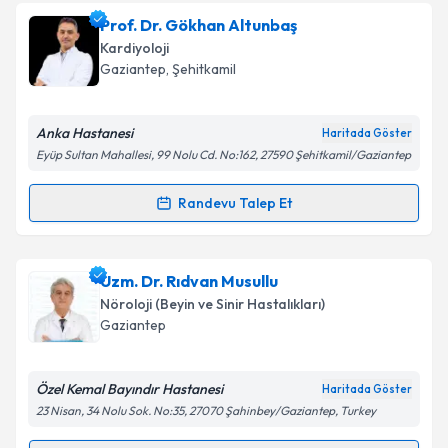
talebi oluşturun. Size bu uzmandan randevu almanız
Prof. Dr. Gökhan Altunbaş
için bir takvim hazırlandığında e-posta ile
bilgilendireceğiz.
Kardiyoloji
Gaziantep
, Şehitkamil
E-posta Adresiniz
Anka Hastanesi
Haritada Göster
Eyüp Sultan Mahallesi, 99 Nolu Cd. No:162, 27590 Şehitkamil/Gaziantep
Kişisel verilerimin işlenmesine ilişkin
Aydınlatma
Randevu Talep Et
Metni
'ni okudum ve kişisel verilerimin belirtilen
Randevu Takvimi Talebi
kapsamda işlenmesini kabul ediyorum.
Prof. Dr. Gökhan Altunbaş
için randevu takvimi
Uzm. Dr. Rıdvan Musullu
Takvim Talebini Gönder
talebi oluşturun. Size bu uzmandan randevu almanız
Nöroloji (Beyin ve Sinir Hastalıkları)
için bir takvim hazırlandığında e-posta ile
Gaziantep
bilgilendireceğiz.
E-posta Adresiniz
Özel Kemal Bayındır Hastanesi
Haritada Göster
23 Nisan, 34 Nolu Sok. No:35, 27070 Şahinbey/Gaziantep, Turkey