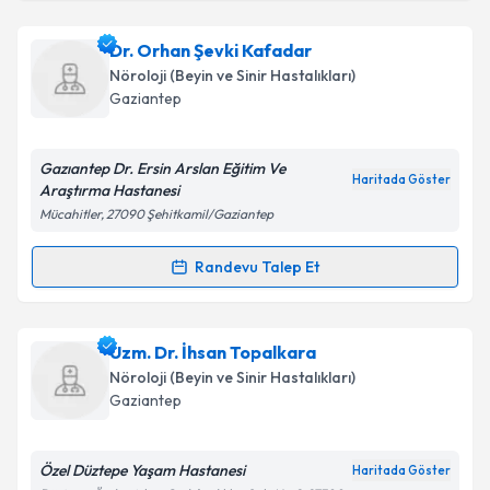
Metni
'ni okudum ve kişisel verilerimin belirtilen
kapsamda işlenmesini kabul ediyorum.
Uzm. Dr. Gönül Çakmak
için randevu takvimi talebi
Dr. Orhan Şevki Kafadar
oluşturun. Size bu uzmandan randevu almanız için bir
Nöroloji (Beyin ve Sinir Hastalıkları)
takvim hazırlandığında e-posta ile bilgilendireceğiz.
Takvim Talebini Gönder
Gaziantep
E-posta Adresiniz
Gazıantep Dr. Ersin Arslan Eğitim Ve
Haritada Göster
Araştırma Hastanesi
Mücahitler, 27090 Şehitkamil/Gaziantep
Kişisel verilerimin işlenmesine ilişkin
Aydınlatma
Metni
'ni okudum ve kişisel verilerimin belirtilen
Randevu Talep Et
Randevu Takvimi Talebi
kapsamda işlenmesini kabul ediyorum.
Dr. Orhan Şevki Kafadar
için randevu takvimi talebi
Uzm. Dr. İhsan Topalkara
Takvim Talebini Gönder
oluşturun. Size bu uzmandan randevu almanız için bir
Nöroloji (Beyin ve Sinir Hastalıkları)
takvim hazırlandığında e-posta ile bilgilendireceğiz.
Gaziantep
E-posta Adresiniz
Özel Düztepe Yaşam Hastanesi
Haritada Göster