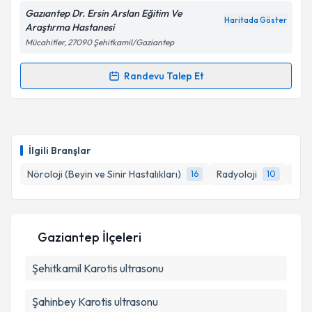
Gazıantep Dr. Ersin Arslan Eğitim Ve
Haritada Göster
Araştırma Hastanesi
Mücahitler, 27090 Şehitkamil/Gaziantep
Kişisel verilerimin işlenmesine ilişkin
Aydınlatma
Metni
'ni okudum ve kişisel verilerimin belirtilen
Randevu Talep Et
Randevu Takvimi Talebi
kapsamda işlenmesini kabul ediyorum.
Dr. Ali Rıza Gülcan
için randevu takvimi talebi
Takvim Talebini Gönder
oluşturun. Size bu uzmandan randevu almanız için bir
İlgili Branşlar
takvim hazırlandığında e-posta ile bilgilendireceğiz.
Nöroloji (Beyin ve Sinir Hastalıkları)
Radyoloji
Kard
16
10
E-posta Adresiniz
Gaziantep İlçeleri
Kişisel verilerimin işlenmesine ilişkin
Aydınlatma
Şehitkamil
Metni
Karotis ultrasonu
'ni okudum ve kişisel verilerimin belirtilen
kapsamda işlenmesini kabul ediyorum.
Şahinbey
Karotis ultrasonu