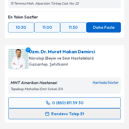
15 Temmuz Mah. Alparslan Türkeş Cad. No: 22
En Yakın Saatler
10:30
11:00
11:30
Daha Fazla
Uzm. Dr. Murat Hakan Demirci
Nöroloji (Beyin ve Sinir Hastalıkları)
Gaziantep
, Şehitkamil
MMT Amerikan Hastanesi
Haritada Göster
Tepebaşı Mahallesi Emir Sokak 3/A
0 (850) 811 39 30
Randevu Takvimi Talebi
Randevu Talep Et
Uzm. Dr. Murat Hakan Demirci
için randevu takvimi