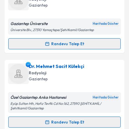
takvim hazırlandığında e-posta ile bilgilendireceğiz.
Gaziantep
E-posta Adresiniz
Gaziantep Üniversite
Haritada Göster
Üniversite Blv., 27310 Yamaçtepe/Şehitkamil/Gaziantep
Kişisel verilerimin işlenmesine ilişkin
Aydınlatma
Randevu Talep Et
Randevu Takvimi Talebi
Metni
'ni okudum ve kişisel verilerimin belirtilen
kapsamda işlenmesini kabul ediyorum.
Prof. Dr. Mehmet Metin Bayram
için randevu
Dr. Mehmet Sacit Külekçi
takvimi talebi oluşturun. Size bu uzmandan randevu
Takvim Talebini Gönder
Radyoloji
almanız için bir takvim hazırlandığında e-posta ile
Gaziantep
bilgilendireceğiz.
E-posta Adresiniz
Özel Gaziantep Anka Hastanesi
Haritada Göster
Eyüp Sultan Mh, Hafız Tevfik Cd No:162, 27590 ŞEHİTKAMİL/
Şehitkamil/Gaziantep
Randevu Talep Et
Kişisel verilerimin işlenmesine ilişkin
Aydınlatma
Randevu Takvimi Talebi
Metni
'ni okudum ve kişisel verilerimin belirtilen