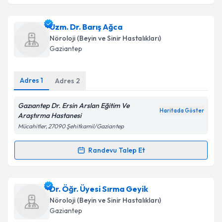
kapsamda işlenmesini kabul ediyorum.
Dr. Mehmet Sacit Külekçi
için randevu takvimi talebi
Uzm. Dr. Barış Ağca
oluşturun. Size bu uzmandan randevu almanız için bir
Nöroloji (Beyin ve Sinir Hastalıkları)
Takvim Talebini Gönder
takvim hazırlandığında e-posta ile bilgilendireceğiz.
Gaziantep
E-posta Adresiniz
Adres
1
Adres
2
Gazıantep Dr. Ersin Arslan Eğitim Ve
Haritada Göster
Kişisel verilerimin işlenmesine ilişkin
Aydınlatma
Araştırma Hastanesi
Metni
'ni okudum ve kişisel verilerimin belirtilen
Mücahitler, 27090 Şehitkamil/Gaziantep
kapsamda işlenmesini kabul ediyorum.
Randevu Talep Et
Randevu Takvimi Talebi
Takvim Talebini Gönder
Uzm. Dr. Barış Ağca
için randevu takvimi talebi
Dr. Öğr. Üyesi Sırma Geyik
oluşturun. Size bu uzmandan randevu almanız için bir
Nöroloji (Beyin ve Sinir Hastalıkları)
takvim hazırlandığında e-posta ile bilgilendireceğiz.
Gaziantep