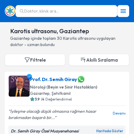
Doktor, klinik ara...
Karotis ultrasonu, Gaziantep
Gaziantep
içinde toplam
30
Karotis ultrasonu
uygulayan
doktor - uzman bulundu
Filtrele
Akıllı Sıralama
Prof. Dr. Semih Giray
Nöroloji (Beyin ve Sinir Hastalıkları)
Gaziantep
, Şehitkamil
3.9
(
4
Değerlendirme)
İyileşme olacağı düşük olmasına rağmen hasar
Devamı
bırakmadan başarılı bir...
Dr. Semih Giray Özel Muayenehanesi
Haritada Göster