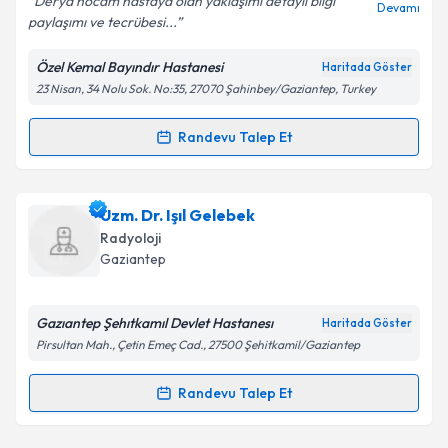
Derya hocam hastaya olan yaklaşımı detaylı bilgi
Devamı
paylaşımı ve tecrübesi...
Özel Kemal Bayındır Hastanesi
Haritada Göster
Kişisel verilerimin işlenmesine ilişkin
Aydınlatma
23 Nisan, 34 Nolu Sok. No:35, 27070 Şahinbey/Gaziantep, Turkey
Metni
'ni okudum ve kişisel verilerimin belirtilen
kapsamda işlenmesini kabul ediyorum.
Randevu Talep Et
Randevu Takvimi Talebi
Takvim Talebini Gönder
Uzm. Dr. Derya Genç
için randevu takvimi talebi
Uzm. Dr. Işıl Gelebek
oluşturun. Size bu uzmandan randevu almanız için bir
Radyoloji
takvim hazırlandığında e-posta ile bilgilendireceğiz.
Gaziantep
E-posta Adresiniz
Gazıantep Şehıtkamıl Devlet Hastanesı
Haritada Göster
Pirsultan Mah., Çetin Emeç Cad., 27500 Şehitkamil/Gaziantep
Kişisel verilerimin işlenmesine ilişkin
Aydınlatma
Randevu Talep Et
Randevu Takvimi Talebi
Metni
'ni okudum ve kişisel verilerimin belirtilen
kapsamda işlenmesini kabul ediyorum.