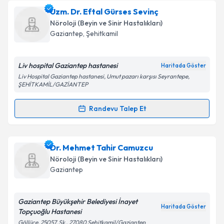
Uzm. Dr. Işıl Gelebek
için randevu takvimi talebi
Uzm. Dr. Eftal Gürses Sevinç
oluşturun. Size bu uzmandan randevu almanız için bir
Takvim Talebini Gönder
Nöroloji (Beyin ve Sinir Hastalıkları)
takvim hazırlandığında e-posta ile bilgilendireceğiz.
Gaziantep
, Şehitkamil
E-posta Adresiniz
Liv hospital Gaziantep hastanesi
Haritada Göster
Liv Hospital Gaziantep hastanesi, Umut pazarı karşısı Seyrantepe,
ŞEHİTKAMİL/GAZİANTEP
Kişisel verilerimin işlenmesine ilişkin
Aydınlatma
Randevu Talep Et
Metni
'ni okudum ve kişisel verilerimin belirtilen
Randevu Takvimi Talebi
kapsamda işlenmesini kabul ediyorum.
Uzm. Dr. Eftal Gürses Sevinç
için randevu takvimi
Dr. Mehmet Tahir Camuzcu
Takvim Talebini Gönder
talebi oluşturun. Size bu uzmandan randevu almanız
Nöroloji (Beyin ve Sinir Hastalıkları)
için bir takvim hazırlandığında e-posta ile
Gaziantep
bilgilendireceğiz.
E-posta Adresiniz
Gaziantep Büyükşehir Belediyesi İnayet
Haritada Göster
Topçuoğlu Hastanesi
Göllüce, 25057. Sk., 27080 Şehitkamil/Gaziantep