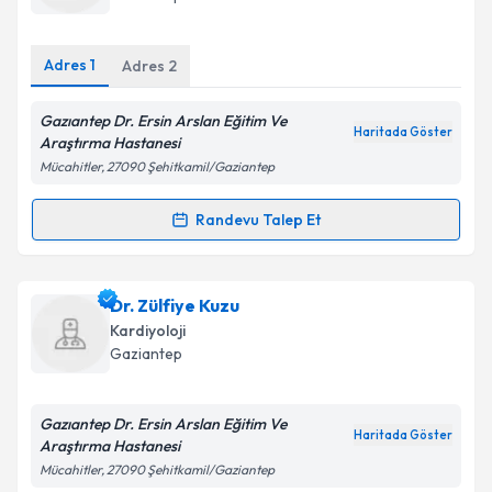
E-posta Adresiniz
Adres
1
Adres
2
Gazıantep Dr. Ersin Arslan Eğitim Ve
Haritada Göster
Kişisel verilerimin işlenmesine ilişkin
Aydınlatma
Araştırma Hastanesi
Metni
'ni okudum ve kişisel verilerimin belirtilen
Mücahitler, 27090 Şehitkamil/Gaziantep
kapsamda işlenmesini kabul ediyorum.
Randevu Talep Et
Randevu Takvimi Talebi
Takvim Talebini Gönder
Dr. Ümit Tahtacı
için randevu takvimi talebi
Dr. Zülfiye Kuzu
oluşturun. Size bu uzmandan randevu almanız için bir
Kardiyoloji
takvim hazırlandığında e-posta ile bilgilendireceğiz.
Gaziantep
E-posta Adresiniz
Gazıantep Dr. Ersin Arslan Eğitim Ve
Haritada Göster
Araştırma Hastanesi
Mücahitler, 27090 Şehitkamil/Gaziantep