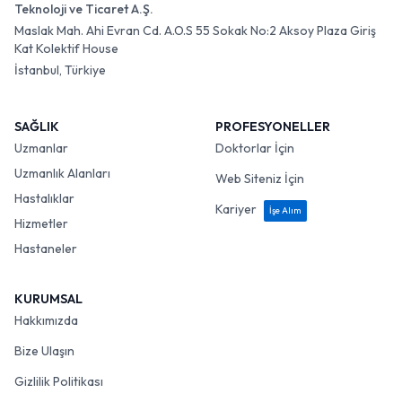
Teknoloji ve Ticaret A.Ş.
Maslak Mah. Ahi Evran Cd. A.O.S 55 Sokak No:2 Aksoy Plaza Giriş
Kat Kolektif House
İstanbul, Türkiye
SAĞLIK
PROFESYONELLER
Uzmanlar
Doktorlar İçin
Uzmanlık Alanları
Web Siteniz İçin
Hastalıklar
Kariyer
İşe Alım
Hizmetler
Hastaneler
KURUMSAL
Hakkımızda
Bize Ulaşın
Gizlilik Politikası