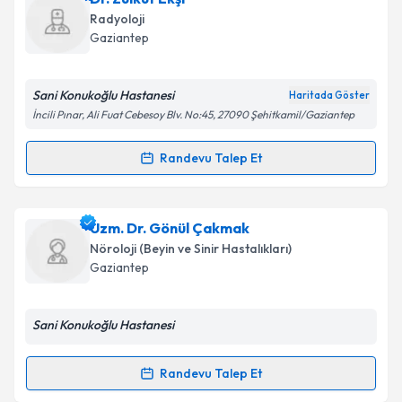
Takvim Talebini Gönder
oluşturun. Size bu uzmandan randevu almanız için bir
Radyoloji
takvim hazırlandığında e-posta ile bilgilendireceğiz.
Gaziantep
E-posta Adresiniz
Sani Konukoğlu Hastanesi
Haritada Göster
İncili Pınar, Ali Fuat Cebesoy Blv. No:45, 27090 Şehitkamil/Gaziantep
Kişisel verilerimin işlenmesine ilişkin
Aydınlatma
Randevu Talep Et
Randevu Takvimi Talebi
Metni
'ni okudum ve kişisel verilerimin belirtilen
kapsamda işlenmesini kabul ediyorum.
Dr. Zülküf Ekşi
için randevu takvimi talebi oluşturun.
Uzm. Dr. Gönül Çakmak
Size bu uzmandan randevu almanız için bir takvim
Takvim Talebini Gönder
Nöroloji (Beyin ve Sinir Hastalıkları)
hazırlandığında e-posta ile bilgilendireceğiz.
Gaziantep
E-posta Adresiniz
Sani Konukoğlu Hastanesi
Randevu Talep Et
Randevu Takvimi Talebi
Kişisel verilerimin işlenmesine ilişkin
Aydınlatma