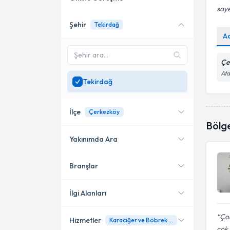
saye
Şehir
Tekirdağ
Online danışmanlık sunan
A
uzmanları göster
Sadece
Tekirdağ
Çe
bölgesinde uzman ara
Ata
Tekirdağ
İlçe
Çerkezköy
Bölg
Yakınımda Ara
Branşlar
Konumuma yakın uzmanları
Süleymanpaşa
göster
Çerkezköy
İlgi Alanları
Çorlu
Ço
Hizmetler
Karaciğer ve Böbrek Hastalıklarında Beslenme
Diyetisyen
çok 