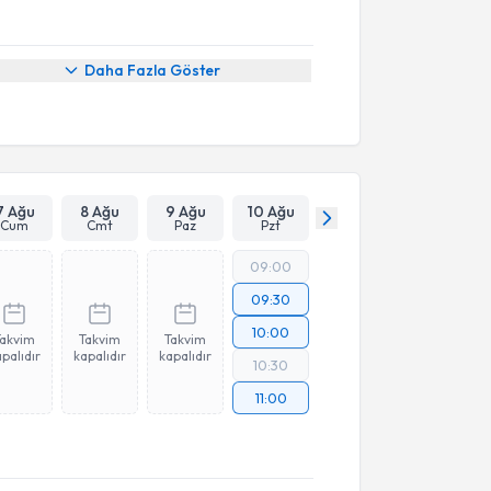
Daha Fazla Göster
7 Ağu
8 Ağu
9 Ağu
10 Ağu
Cum
Cmt
Paz
Pzt
09:00
09:30
10:00
Takvim
Takvim
Takvim
palıdır
kapalıdır
kapalıdır
10:30
11:00