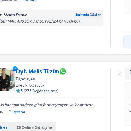
t. Melisa Demir
Haritada Göster
İ BEY MAH. AHU SOK. ATASOY PLAZA KAT: 3 OFİS :9
Dyt. Melis Tüzün
Diyetisyen
Bilecik
, Bozüyük
5
(
273
Değerlendirme)
is hanımın sadece günlük danışanıyım ve kırılmayan
ka
mu ...
Devamı
dres
1
Online Görüşme