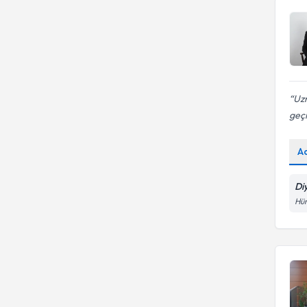
Uzm
geçi
A
Di
Hür