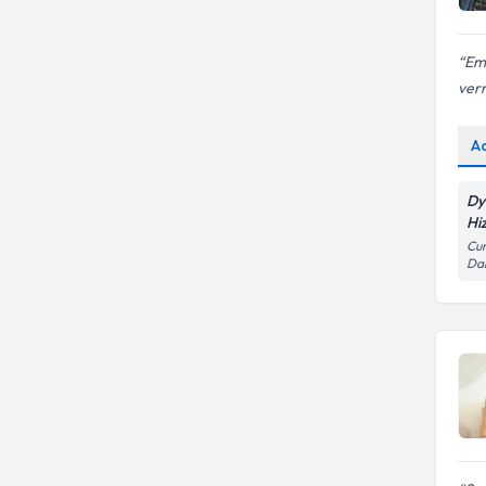
Emi
ver
A
Dy
Hi
Cum
Dai