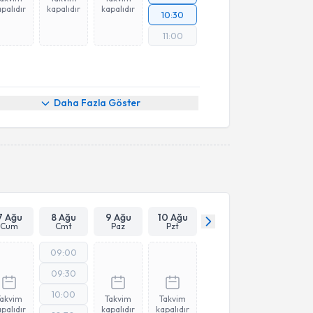
palıdır
kapalıdır
kapalıdır
10:30
11:00
Daha Fazla Göster
7 Ağu
8 Ağu
9 Ağu
10 Ağu
Cum
Cmt
Paz
Pzt
09:00
09:30
10:00
Takvim
Takvim
Takvim
palıdır
kapalıdır
kapalıdır