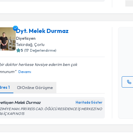
Randevu T
Dyt. Melek Durmaz
Dyt. Mele
Diyetisyen
bu uzmandan
Tekirdağ
, Çorlu
posta ile bi
5
(
17
Değerlendirme)
E-posta Ad
 bir doktor herkese tavsiye ederim ben çok
mnunum
Devamı
dres
1
Online Görüşme
Kişisel
okudum
yetisyen Melek Durmaz
Haritada Göster
işlenm
ZIMİYE MAH. PİRİ REİS CAD. ÖĞÜCÜ RESİDENCE İŞ MERKEZİ NO
16 İÇ KAPI NO15