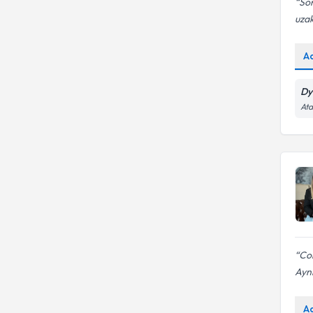
Son
uzak
A
Dy
Ata
Cok
Ayni
A