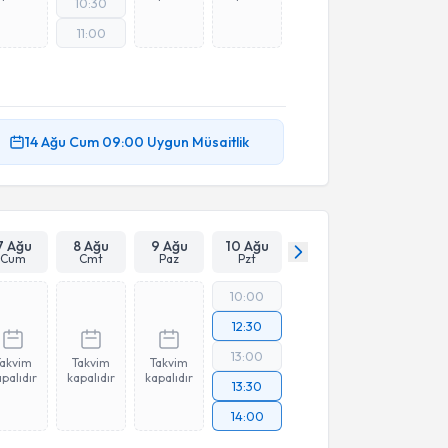
10:30
11:00
14 Ağu
Cum
09:00
Uygun Müsaitlik
7 Ağu
8 Ağu
9 Ağu
10 Ağu
Cum
Cmt
Paz
Pzt
10:00
12:30
13:00
Takvim
Takvim
Takvim
palıdır
kapalıdır
kapalıdır
13:30
14:00