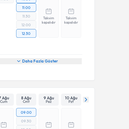
11:00
11:30
Takvim
Takvim
kapalıdır
kapalıdır
12:00
12:30
Daha Fazla Göster
7 Ağu
8 Ağu
9 Ağu
10 Ağu
Cum
Cmt
Paz
Pzt
09:00
09:30