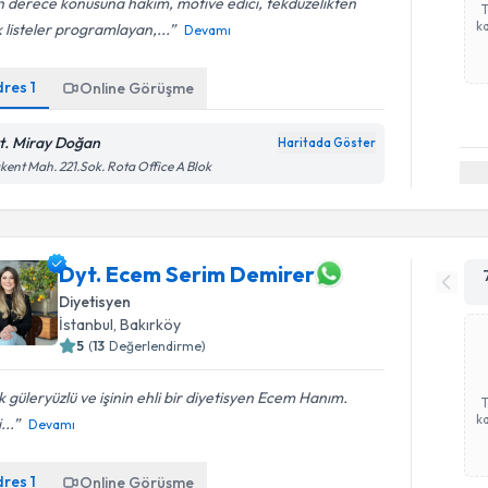
 derece konusuna hakim, motive edici, tekdüzelikten
ka
 listeler programlayan,...
Devamı
dres
1
Online Görüşme
t. Miray Doğan
Haritada Göster
kent Mah. 221.Sok. Rota Office A Blok
Dyt. Ecem Serim Demirer
Diyetisyen
İstanbul
, Bakırköy
5
(
13
Değerlendirme)
 güleryüzlü ve işinin ehli bir diyetisyen Ecem Hanım.
ka
...
Devamı
dres
1
Online Görüşme