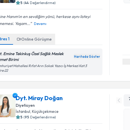
5
(
44
Değerlendirme)
ne Hanım'ın en sevdiğim yönü, herkese aynı listeyi
memesi. Yaşam...
Devamı
dres
1
Online Görüşme
t. Emine Tekinkuş Özel Sağlık Meslek
Haritada Göster
zmet Birimi
huriyet Mahallesi Rıfat Arın Sokak Yazıcı İş Merkezi Kat:3
re:22
Dyt. Miray Doğan
Diyetisyen
İstanbul
, Küçükçekmece
5
(
95
Değerlendirme)