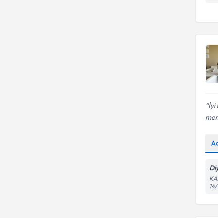
İyi
me
A
Di
KA
14/