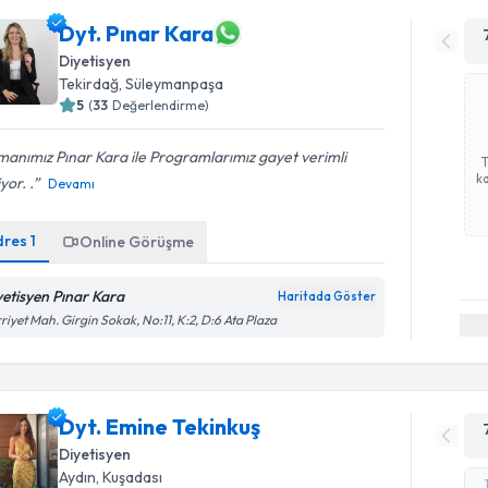
Dyt. Pınar Kara
Diyetisyen
Tekirdağ
, Süleymanpaşa
5
(
33
Değerlendirme)
anımız Pınar Kara ile Programlarımız gayet verimli
ka
yor. .
Devamı
dres
1
Online Görüşme
yetisyen Pınar Kara
Haritada Göster
riyet Mah. Girgin Sokak, No:11, K:2, D:6 Ata Plaza
Dyt. Emine Tekinkuş
Diyetisyen
Aydın
, Kuşadası