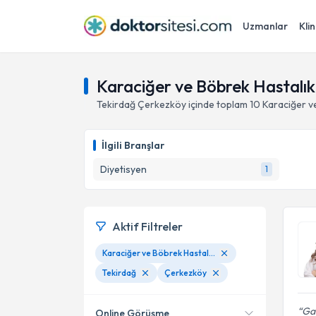
Uzmanlar
Klin
Karaciğer ve Böbrek Hastalık
Tekirdağ
Çerkezköy
içinde toplam
10
Karaciğer v
İlgili Branşlar
Diyetisyen
1
Aktif Filtreler
Karaciğer ve Böbrek Hastalıklarında Beslenme
Tekirdağ
Çerkezköy
Gay
Online Görüşme