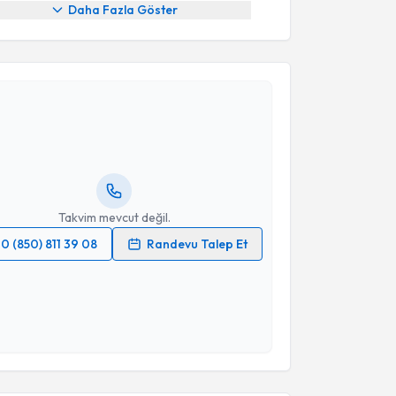
Daha Fazla Göster
akvimi Talebi
k Durmaz
için randevu takvimi talebi oluşturun. Size
 randevu almanız için bir takvim hazırlandığında e-
lgilendireceğiz.
resiniz
Takvim mevcut değil.
0 (850) 811 39 08
Randevu Talep Et
 verilerimin işlenmesine ilişkin
Aydınlatma Metni
'ni
 ve kişisel verilerimin belirtilen kapsamda
esini kabul ediyorum.
Takvim Talebini Gönder