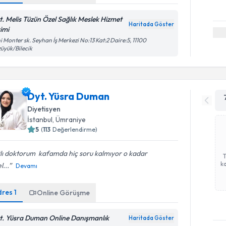
t. Melis Tüzün Özel Sağlık Meslek Hizmet
Haritada Göster
rimi
i Monter sk. Seyhan İş Merkezi No:13 Kat:2 Daire:5, 11100
üyük/Bilecik
Dyt. Yüsra Duman
Diyetisyen
İstanbul
, Ümraniye
5
(
113
Değerlendirme)
lı doktorum ️ kafamda hiç soru kalmıyor o kadar
ka
l...
Devamı
dres
1
Online Görüşme
t. Yüsra Duman Online Danışmanlık
Haritada Göster