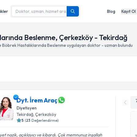
ikler
Blog
Kayıt Ol
larında Beslenme, Çerkezköy - Tekirdağ
e Böbrek Hastalıklarında Beslenme
uygulayan doktor - uzman bulundu
Dyt. İrem Araç
Diyetisyen
Tekirdağ
, Çerkezköy
5
(
23
Değerlendirme)
et nazik, açıklayıcı ve kibardı. Çok memnunuz inşallah