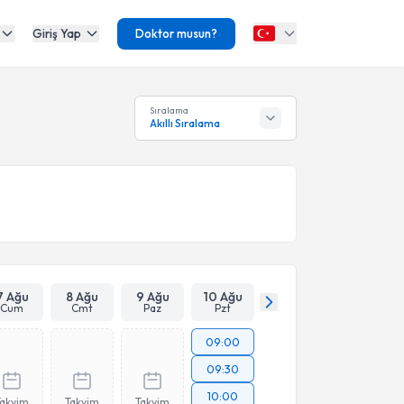
Giriş Yap
Doktor musun?
Sıralama
Akıllı Sıralama
7 Ağu
8 Ağu
9 Ağu
10 Ağu
Cum
Cmt
Paz
Pzt
09:00
09:30
10:00
Takvim
Takvim
Takvim