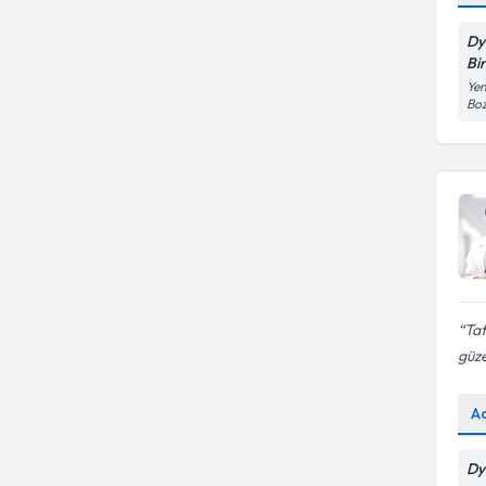
beslenme
Anne - Çocuk Beslenmesi
Dy
Bi
Yen
Boz
Tat
güze
A
Dy