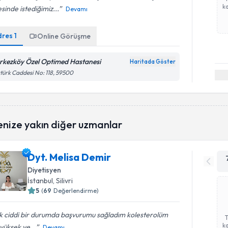
ka
sinde istediğimiz...
Devamı
dres
1
Online Görüşme
rkezköy Özel Optimed Hastanesi
Haritada Göster
türk Caddesi No: 118, 59500
enize yakın diğer uzmanlar
Dyt. Melisa Demir
Diyetisyen
İstanbul
, Silivri
5
(
69
Değerlendirme)
k ciddi bir durumda başvurumu sağladım kolesterolüm
ka
yüksek ve...
Devamı