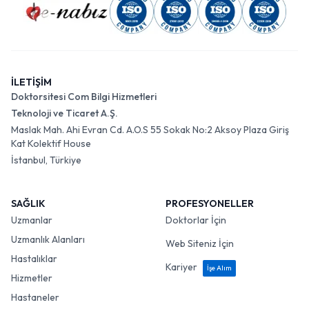
İLETİŞİM
Doktorsitesi Com Bilgi Hizmetleri
Teknoloji ve Ticaret A.Ş.
Maslak Mah. Ahi Evran Cd. A.O.S 55 Sokak No:2 Aksoy Plaza Giriş
Kat Kolektif House
İstanbul, Türkiye
SAĞLIK
PROFESYONELLER
Uzmanlar
Doktorlar İçin
Uzmanlık Alanları
Web Siteniz İçin
Hastalıklar
Kariyer
İşe Alım
Hizmetler
Hastaneler