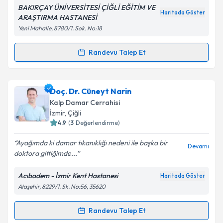
BAKIRÇAY ÜNİVERSİTESİ ÇİĞLİ EĞİTİM VE
Haritada Göster
ARAŞTIRMA HASTANESİ
Yeni Mahalle, 8780/1. Sok. No:18
Randevu Talep Et
Randevu Takvimi Talebi
Op. Dr. Önder Bozkurt
için randevu takvimi talebi
Doç. Dr. Cüneyt Narin
oluşturun. Size bu uzmandan randevu almanız için bir
Kalp Damar Cerrahisi
takvim hazırlandığında e-posta ile bilgilendireceğiz.
İzmir
, Çiğli
4.9
(
3
Değerlendirme)
E-posta Adresiniz
Ayağımda ki damar tıkanıklığı nedeni ile başka bir
Devamı
doktora gittiğimde...
Acıbadem - İzmir Kent Hastanesi
Haritada Göster
Kişisel verilerimin işlenmesine ilişkin
Aydınlatma
Ataşehir, 8229/1. Sk. No:56, 35620
Metni
'ni okudum ve kişisel verilerimin belirtilen
kapsamda işlenmesini kabul ediyorum.
Randevu Talep Et
Randevu Takvimi Talebi