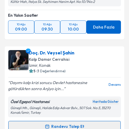
Kültür Mah, İtalya Sk. Seyhiman Hanim Apt. No:10/1No:2
En Yakın Saatler
10 Ağu
10 Ağu
10 Ağu
Daha Fazla
09:00
09:30
10:00
Doç. Dr. Veysel Şahin
Kalp Damar Cerrahisi
İzmir
, Konak
5
(
1
Değerlendirme)
Dayımı kalp krizi sonucu Devlet hastanesine
Devamı
götürdükten sonra Anjiyo için...
Özel Egepol Hastanesi
Haritada Göster
Güneşli Mh., Güneşli, Halide Edip Adıvar Bulv., 507 Sok. No:3, 35270
Konak/İzmir, Turkey
Randevu Talep Et