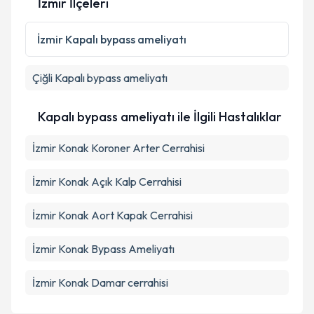
İzmir İlçeleri
Kişisel verilerimin işlenmesine ilişkin
Aydınlatma
Metni
'ni okudum ve kişisel verilerimin belirtilen
İzmir
Kapalı bypass ameliyatı
kapsamda işlenmesini kabul ediyorum.
Çiğli
Kapalı bypass ameliyatı
Takvim Talebini Gönder
Kapalı bypass ameliyatı ile İlgili Hastalıklar
İzmir Konak Koroner Arter Cerrahisi
İzmir Konak Açık Kalp Cerrahisi
İzmir Konak Aort Kapak Cerrahisi
İzmir Konak Bypass Ameliyatı
İzmir Konak Damar cerrahisi