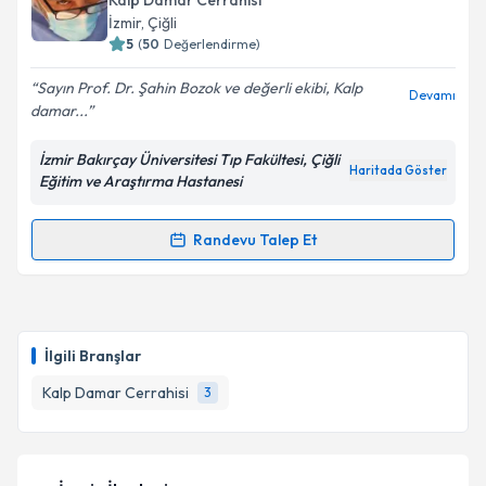
Kalp Damar Cerrahisi
İzmir
, Çiğli
E-posta Adresiniz
5
(
50
Değerlendirme)
Sayın Prof. Dr. Şahin Bozok ve değerli ekibi, Kalp
Devamı
damar...
Kişisel verilerimin işlenmesine ilişkin
Aydınlatma
İzmir Bakırçay Üniversitesi Tıp Fakültesi, Çiğli
Metni
'ni okudum ve kişisel verilerimin belirtilen
Haritada Göster
Eğitim ve Araştırma Hastanesi
kapsamda işlenmesini kabul ediyorum.
Randevu Talep Et
Randevu Takvimi Talebi
Takvim Talebini Gönder
Prof. Dr. Şahin Bozok
için randevu takvimi talebi
oluşturun. Size bu uzmandan randevu almanız için bir
İlgili Branşlar
takvim hazırlandığında e-posta ile bilgilendireceğiz.
Kalp Damar Cerrahisi
3
E-posta Adresiniz