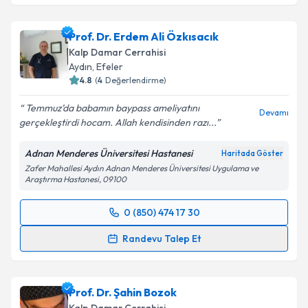
Takvim Talebini Gönder
Doç. Dr. Cüneyt Narin
için randevu takvimi talebi
Prof. Dr. Erdem Ali Özkısacık
oluşturun. Size bu uzmandan randevu almanız için bir
Kalp Damar Cerrahisi
takvim hazırlandığında e-posta ile bilgilendireceğiz.
Aydın
, Efeler
4.8
(
4
Değerlendirme)
E-posta Adresiniz
Temmuz’da babamın baypass ameliyatını
Devamı
gerçekleştirdi hocam. Allah kendisinden razı...
Adnan Menderes Üniversitesi Hastanesi
Haritada Göster
Kişisel verilerimin işlenmesine ilişkin
Aydınlatma
Zafer Mahallesi Aydın Adnan Menderes Üniversitesi Uygulama ve
Metni
'ni okudum ve kişisel verilerimin belirtilen
Araştırma Hastanesi, 09100
kapsamda işlenmesini kabul ediyorum.
0 (850) 474 17 30
Randevu Takvimi Talebi
Takvim Talebini Gönder
Randevu Talep Et
Prof. Dr. Erdem Ali Özkısacık
için randevu takvimi
talebi oluşturun. Size bu uzmandan randevu almanız
Prof. Dr. Şahin Bozok
için bir takvim hazırlandığında e-posta ile
bilgilendireceğiz.