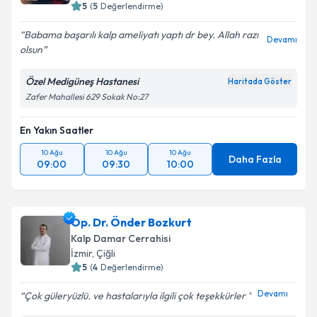
5
(
5
Değerlendirme)
Babama başarılı kalp ameliyatı yaptı dr bey. Allah razı
Kişisel verilerimin işlenmesine ilişkin
Aydınlatma
Devamı
olsun
Metni
'ni okudum ve kişisel verilerimin belirtilen
kapsamda işlenmesini kabul ediyorum.
Özel Medigüneş Hastanesi
Haritada Göster
Zafer Mahallesi 629 Sokak No:27
Takvim Talebini Gönder
En Yakın Saatler
10 Ağu
10 Ağu
10 Ağu
Daha Fazla
09:00
09:30
10:00
Op. Dr. Önder Bozkurt
Kalp Damar Cerrahisi
İzmir
, Çiğli
5
(
4
Değerlendirme)
Devamı
Çok güleryüzlü. ve hastalarıyla ilgili çok teşekkürler