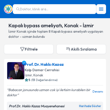
Doktor, klinik ara...
Kapalı bypass ameliyatı, Konak - İzmir
İzmir
Konak
içinde toplam
8
Kapalı bypass ameliyatı
uygulayan
doktor - uzman bulundu
Filtrele
Akıllı Sıralama
Prof. Dr. Hakkı Kazaz
Kalp Damar Cerrahisi
İzmir
, Konak
5
(
13
Değerlendirme)
Babacan jonusunda uzman cok iyi iletisim kurabilen bir
Devamı
doktor
Prof.Dr. Hakkı Kazaz Muayenehanesi
Haritada Göster