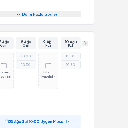
Daha Fazla Göster
7 Ağu
8 Ağu
9 Ağu
10 Ağu
Cum
Cmt
Paz
Pzt
10:00
10:00
10:30
10:30
Takvim
Takvim
palıdır
kapalıdır
25 Ağu
Sal
10:00
Uygun Müsaitlik