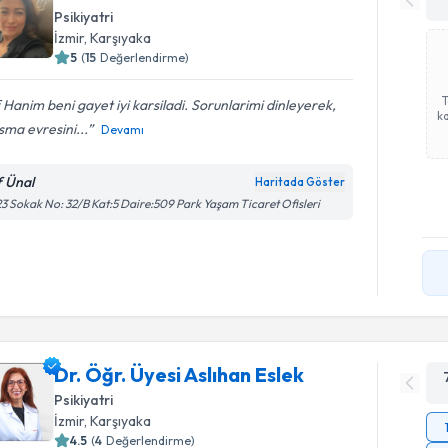
Psikiyatri
İzmir
, Karşıyaka
5
(
15
Değerlendirme)
f Hanim beni gayet iyi karsiladi. Sorunlarimi dinleyerek,
ka
sma evresini...
Devamı
f Ünal
Haritada Göster
3 Sokak No: 32/B Kat:5 Daire:509 Park Yaşam Ticaret Ofisleri
Dr. Öğr. Üyesi Aslıhan Eslek
Psikiyatri
İzmir
, Karşıyaka
4.5
(
4
Değerlendirme)