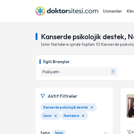
Uzmanlar
Klin
Kanserde psikolojik destek, Na
İzmir
Narlıdere
içinde toplam
10
Kanserde psikolo
İlgili Branşlar
Psikiyatri
1
Aktif Filtreler
Kanserde psikolojik destek
İzmir
Narlıdere
Çok
Şehir
İzmir