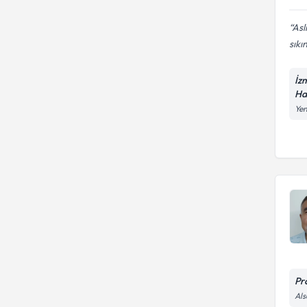
Asl
sıkın
İz
Ha
Yen
Pr
Als