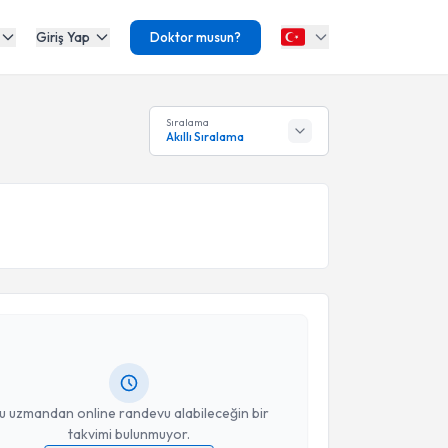
Giriş Yap
Doktor musun?
Sıralama
Akıllı Sıralama
akvimi Talebi
Nihal Mumcu
için randevu takvimi talebi oluşturun.
andan randevu almanız için bir takvim
ında e-posta ile bilgilendireceğiz.
resiniz
u uzmandan online randevu alabileceğin bir
takvimi bulunmuyor.