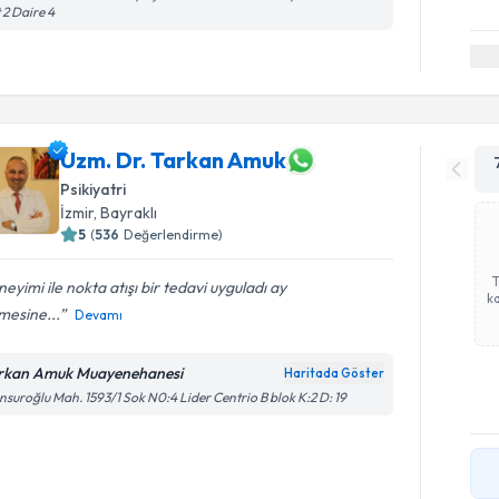
 2 Daire 4
Uzm. Dr. Tarkan Amuk
Psikiyatri
İzmir
, Bayraklı
5
(
536
Değerlendirme)
eyimi ile nokta atışı bir tedavi uyguladı ay
ka
mesine...
Devamı
rkan Amuk Muayenehanesi
Haritada Göster
suroğlu Mah. 1593/1 Sok N0:4 Lider Centrio B blok K:2 D: 19