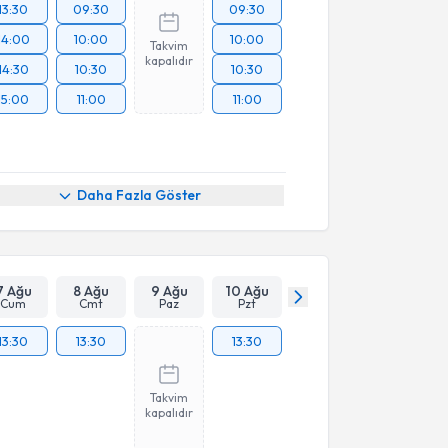
13:30
09:30
09:30
14:00
10:00
10:00
Takvim
kapalıdır
14:30
10:30
10:30
15:00
11:00
11:00
Daha Fazla Göster
7 Ağu
8 Ağu
9 Ağu
10 Ağu
Cum
Cmt
Paz
Pzt
13:30
13:30
13:30
Takvim
kapalıdır