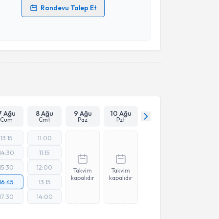
Randevu Talep Et
 verilerimin işlenmesine ilişkin
Aydınlatma Metni
'ni
 ve kişisel verilerimin belirtilen kapsamda
esini kabul ediyorum.
Takvim Talebini Gönder
7 Ağu
8 Ağu
9 Ağu
10 Ağu
Cum
Cmt
Paz
Pzt
13:15
11:00
14:30
11:15
15:30
12:00
Takvim
Takvim
kapalıdır
kapalıdır
16:45
13:15
17:30
14:00