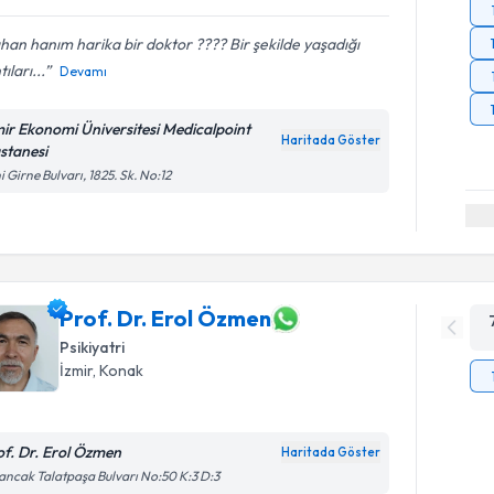
ıhan hanım harika bir doktor ???? Bir şekilde yaşadığı
tıları...
Devamı
mir Ekonomi Üniversitesi Medicalpoint
Haritada Göster
stanesi
i Girne Bulvarı, 1825. Sk. No:12
Prof. Dr. Erol Özmen
Psikiyatri
İzmir
, Konak
of. Dr. Erol Özmen
Haritada Göster
ancak Talatpaşa Bulvarı No:50 K:3 D:3