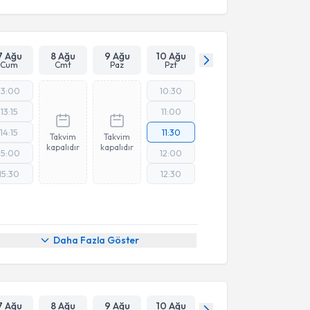
7 Ağu
8 Ağu
9 Ağu
10 Ağu
Cum
Cmt
Paz
Pzt
13:00
10:30
13:15
11:00
14:15
11:30
Takvim
Takvim
kapalıdır
kapalıdır
15:00
12:00
15:30
12:30
Daha Fazla Göster
7 Ağu
8 Ağu
9 Ağu
10 Ağu