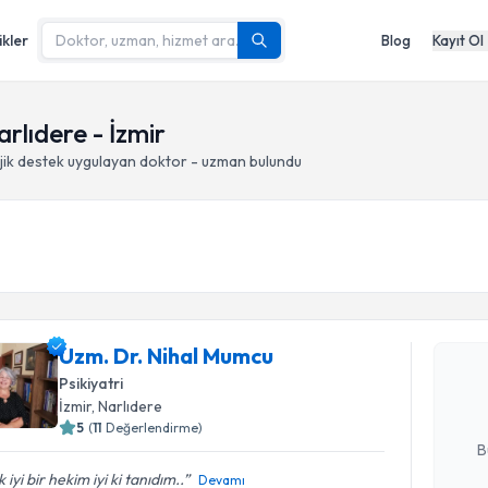
ikler
Blog
Kayıt Ol
rlıdere - İzmir
jik destek
uygulayan doktor - uzman bulundu
Randevu T
Uzm. Dr. 
Uzm. Dr. Nihal Mumcu
Size bu uzm
hazırlandığ
Psikiyatri
İzmir
, Narlıdere
E-posta Ad
5
(
11
Değerlendirme)
B
 iyi bir hekim iyi ki tanıdım..
Devamı