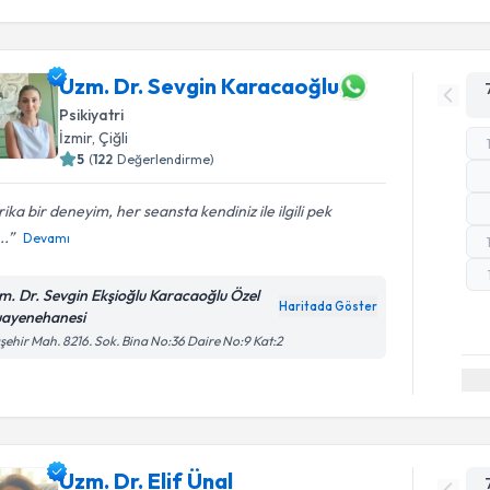
Uzm. Dr. Sevgin Karacaoğlu
Psikiyatri
İzmir
, Çiğli
5
(
122
Değerlendirme)
ika bir deneyim, her seansta kendiniz ile ilgili pek
..
Devamı
m. Dr. Sevgin Ekşioğlu Karacaoğlu Özel
Haritada Göster
ayenehanesi
şehir Mah. 8216. Sok. Bina No:36 Daire No:9 Kat:2
Uzm. Dr. Elif Ünal