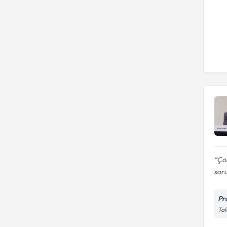
Çok
sor
Pr
Tal