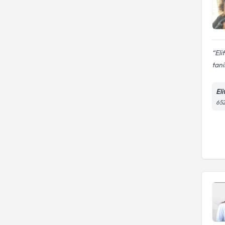
Eli
tani
Eli
652