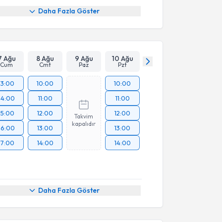
Daha Fazla Göster
7 Ağu
8 Ağu
9 Ağu
10 Ağu
Cum
Cmt
Paz
Pzt
13:00
10:00
10:00
14:00
11:00
11:00
15:00
12:00
12:00
Takvim
kapalıdır
16:00
13:00
13:00
17:00
14:00
14:00
Daha Fazla Göster