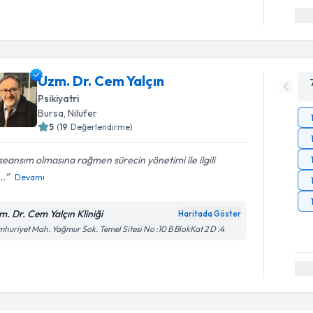
Uzm. Dr. Cem Yalçın
Psikiyatri
Bursa
, Nilüfer
5
(
19
Değerlendirme)
 seansım olmasına rağmen sürecin yönetimi ile ilgili
..
Devamı
m. Dr. Cem Yalçın Kliniği
Haritada Göster
huriyet Mah. Yağmur Sok. Temel Sitesi No :10 B BlokKat 2 D :4