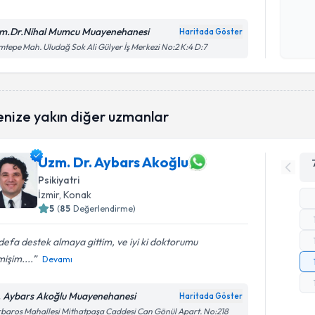
Kişisel
m.Dr.Nihal Mumcu Muayenehanesi
Haritada Göster
okudum
tepe Mah. Uludağ Sok Ali Gülyer İş Merkezi No:2 K:4 D:7
işlenm
enize yakın diğer uzmanlar
Uzm. Dr. Aybars Akoğlu
Psikiyatri
İzmir
, Konak
5
(
85
Değerlendirme)
 defa destek almaya gittim, ve iyi ki doktorumu
işim....
Devamı
. Aybars Akoğlu Muayenehanesi
Haritada Göster
baros Mahallesi Mithatpaşa Caddesi Can Gönül Apart. No:218