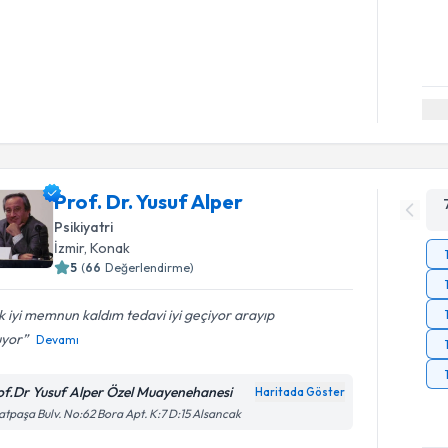
Prof. Dr. Yusuf Alper
Psikiyatri
İzmir
, Konak
5
(
66
Değerlendirme)
 iyi memnun kaldım tedavi iyi geçiyor arayıp
uyor
Devamı
of.Dr Yusuf Alper Özel Muayenehanesi
Haritada Göster
atpaşa Bulv. No:62 Bora Apt. K:7 D:15 Alsancak