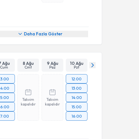
Daha Fazla Göster
7 Ağu
8 Ağu
9 Ağu
10 Ağu
Cum
Cmt
Paz
Pzt
13:00
12:00
14:00
13:00
15:00
14:00
Takvim
Takvim
kapalıdır
kapalıdır
16:00
15:00
17:00
16:00