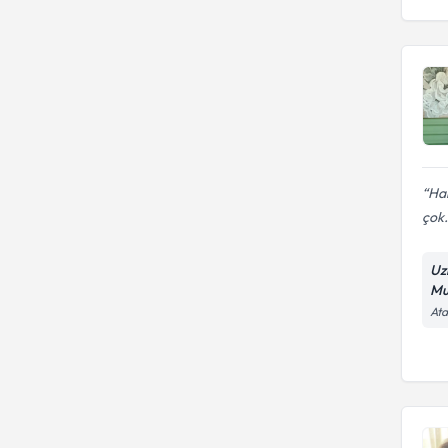
Har
çok.
Uz
Mu
Ata