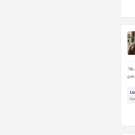
İlk
çok.
Uz
Cum