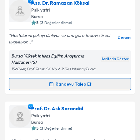
Uzm. Dr. Aysel Alkan Köseoğlu
için randevu takvimi
Ass. Dr. Ramazan Köksal
talebi oluşturun. Size bu uzmandan randevu almanız
Psikiyatri
için bir takvim hazırlandığında e-posta ile
Bursa
bilgilendireceğiz.
5
(
2
Değerlendirme)
E-posta Adresiniz
Hastalarını çok iyi dinliyor ve ona göre tedavi süreci
Devamı
uyguluyor...
Bursa Yüksek İhtisas Eğitim Araştırma
Haritada Göster
Hastanesi (S)
Kişisel verilerimin işlenmesine ilişkin
Aydınlatma
152 Evler, Prof. Tezok Cd. No:2, 16320 Yıldırım/Bursa
Metni
'ni okudum ve kişisel verilerimin belirtilen
kapsamda işlenmesini kabul ediyorum.
Randevu Talep Et
Randevu Takvimi Talebi
Takvim Talebini Gönder
Ass. Dr. Ramazan Köksal
için randevu takvimi talebi
Prof. Dr. Aslı Sarandöl
oluşturun. Size bu uzmandan randevu almanız için bir
Psikiyatri
takvim hazırlandığında e-posta ile bilgilendireceğiz.
Bursa
5
(
3
Değerlendirme)
E-posta Adresiniz