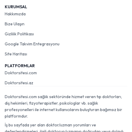
KURUMSAL
Hakkımızda
Bize Ulaşın
Gizlilik Politikası
Google Takvim Entegrasyonu
Site Haritası
PLATFORMLAR
Doktorsitesi.com
Doktorsitesi.az
Doktorsitesi.com sağlık sektöründe hizmet veren tıp doktorları,
diş hekimleri, fizyoterapistler, psikologlar vb. sağlık
profesyonelleri ile internet kullanıcılarını buluşturan bağımsız bir
platformdur.
İş bu sayfada yer alan doktor/uzman yorumları ve
değerlendirmeleri, ilgili doktorun/uzmanın doğrudan veya dolaylı