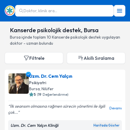
Doktor, klinik ara...
Kanserde psikolojik destek, Bursa
Bursa
içinde toplam
10
Kanserde psikolojik destek
uygulayan
doktor - uzman bulundu
Filtrele
Akıllı Sıralama
Uzm. Dr. Cem Yalçın
Psikiyatri
Bursa
, Nilüfer
5
(
19
Değerlendirme)
İlk seansım olmasına rağmen sürecin yönetimi ile ilgili
Devamı
çok...
Uzm. Dr. Cem Yalçın Kliniği
Haritada Göster