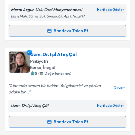
E-posta Adresiniz
Meral Argun Uslu Özel Muayenehanesi
Haritada Göster
Barış Mah. Sümer Sok. Sinanoğlu Aprt. No:2/17
Randevu Talep Et
Randevu Takvimi Talebi
Kişisel verilerimin işlenmesine ilişkin
Aydınlatma
Metni
'ni okudum ve kişisel verilerimin belirtilen
kapsamda işlenmesini kabul ediyorum.
Uzm. Dr. Meral Argun Uslu
için randevu takvimi
Uzm. Dr. Işıl Ateş Çöl
talebi oluşturun. Size bu uzmandan randevu almanız
Psikiyatri
Takvim Talebini Gönder
için bir takvim hazırlandığında e-posta ile
Bursa
, İnegöl
bilgilendireceğiz.
5
(
10
Değerlendirme)
E-posta Adresiniz
Alanında uzman bir hekim .Yol gösterici ve çözüm
Devamı
odaklı bir...
Uzm. Dr.Işıl Ateş Çöl
Haritada Göster
Kişisel verilerimin işlenmesine ilişkin
Aydınlatma
Metni
'ni okudum ve kişisel verilerimin belirtilen
Randevu Talep Et
Randevu Takvimi Talebi
kapsamda işlenmesini kabul ediyorum.