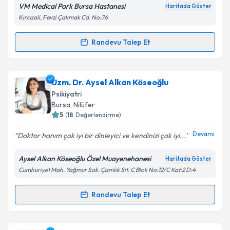
E-posta Adresiniz
VM Medical Park Bursa Hastanesi
Haritada Göster
Kırcaali, Fevzi Çakmak Cd. No:76
Randevu Talep Et
Randevu Takvimi Talebi
Kişisel verilerimin işlenmesine ilişkin
Aydınlatma
Metni
'ni okudum ve kişisel verilerimin belirtilen
kapsamda işlenmesini kabul ediyorum.
Uzm. Dr. Selen Işık Ulusoy
için randevu takvimi talebi
Uzm. Dr. Aysel Alkan Köseoğlu
oluşturun. Size bu uzmandan randevu almanız için bir
Psikiyatri
takvim hazırlandığında e-posta ile bilgilendireceğiz.
Takvim Talebini Gönder
Bursa
, Nilüfer
5
(
18
Değerlendirme)
E-posta Adresiniz
Devamı
Doktor hanım çok iyi bir dinleyici ve kendinizi çok iyi...
Aysel Alkan Köseoğlu Özel Muayenehanesi
Haritada Göster
Cumhuriyet Mah. Yağmur Sok. Çamlık Sit. C Blok No:12/C Kat:2 D:4
Kişisel verilerimin işlenmesine ilişkin
Aydınlatma
Metni
'ni okudum ve kişisel verilerimin belirtilen
kapsamda işlenmesini kabul ediyorum.
Randevu Talep Et
Randevu Takvimi Talebi
Takvim Talebini Gönder