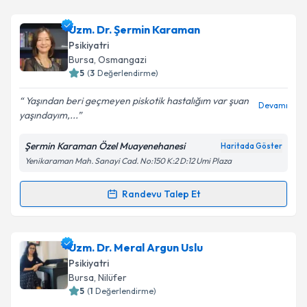
Uzm. Dr. Özyıl Öztürk Sarıkaya
için randevu
Uzm. Dr. Şermin Karaman
takvimi talebi oluşturun. Size bu uzmandan randevu
Psikiyatri
almanız için bir takvim hazırlandığında e-posta ile
Bursa
, Osmangazi
bilgilendireceğiz.
5
(
3
Değerlendirme)
E-posta Adresiniz
Yaşından beri geçmeyen piskotik hastalığım var şuan
Devamı
yaşındayım,...
Şermin Karaman Özel Muayenehanesi
Haritada Göster
Yenikaraman Mah. Sanayi Cad. No:150 K:2 D:12 Umi Plaza
Kişisel verilerimin işlenmesine ilişkin
Aydınlatma
Metni
'ni okudum ve kişisel verilerimin belirtilen
kapsamda işlenmesini kabul ediyorum.
Randevu Talep Et
Randevu Takvimi Talebi
Takvim Talebini Gönder
Uzm. Dr. Şermin Karaman
için randevu takvimi
Uzm. Dr. Meral Argun Uslu
talebi oluşturun. Size bu uzmandan randevu almanız
Psikiyatri
için bir takvim hazırlandığında e-posta ile
Bursa
, Nilüfer
bilgilendireceğiz.
5
(
1
Değerlendirme)