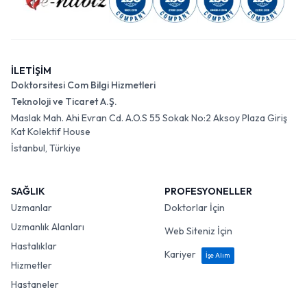
İLETİŞİM
Doktorsitesi Com Bilgi Hizmetleri
Teknoloji ve Ticaret A.Ş.
Maslak Mah. Ahi Evran Cd. A.O.S 55 Sokak No:2 Aksoy Plaza Giriş
Kat Kolektif House
İstanbul, Türkiye
SAĞLIK
PROFESYONELLER
Uzmanlar
Doktorlar İçin
Uzmanlık Alanları
Web Siteniz İçin
Hastalıklar
Kariyer
İşe Alım
Hizmetler
Hastaneler