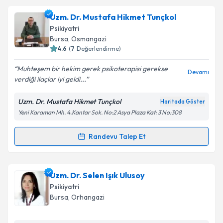
Takvim Talebini Gönder
Uzm. Dr. Işıl Ateş Çöl
için randevu takvimi talebi
Uzm. Dr. Mustafa Hikmet Tunçkol
oluşturun. Size bu uzmandan randevu almanız için bir
Psikiyatri
takvim hazırlandığında e-posta ile bilgilendireceğiz.
Bursa
, Osmangazi
4.6
(
7
Değerlendirme)
E-posta Adresiniz
Muhteşem bir hekim gerek psikoterapisi gerekse
Devamı
verdiği ilaçlar iyi geldi...
Uzm. Dr. Mustafa Hikmet Tunçkol
Haritada Göster
Kişisel verilerimin işlenmesine ilişkin
Aydınlatma
Yeni Karaman Mh. 4.Kantar Sok. No:2 Asya Plaza Kat: 3 No:308
Metni
'ni okudum ve kişisel verilerimin belirtilen
kapsamda işlenmesini kabul ediyorum.
Randevu Talep Et
Randevu Takvimi Talebi
Takvim Talebini Gönder
Uzm. Dr. Mustafa Hikmet Tunçkol
için randevu
Uzm. Dr. Selen Işık Ulusoy
takvimi talebi oluşturun. Size bu uzmandan randevu
Psikiyatri
almanız için bir takvim hazırlandığında e-posta ile
Bursa
, Orhangazi
bilgilendireceğiz.