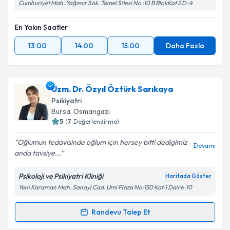
Cumhuriyet Mah. Yağmur Sok. Temel Sitesi No :10 B BlokKat 2 D :4
En Yakın Saatler
13:00
14:00
15:00
Daha Fazla
Uzm. Dr. Özyıl Öztürk Sarıkaya
Psikiyatri
Bursa
, Osmangazi
5
(
7
Değerlendirme)
Oğlumun tedavisinde oğlum için hersey bitti dedigimiz
Devamı
anda tavsiye...
Psikoloji ve Psikiyatri Kliniği
Haritada Göster
Yeni Karaman Mah. Sanayi Cad. Umi Plaza No:150 Kat:1 Daire :10
Randevu Talep Et
Randevu Takvimi Talebi