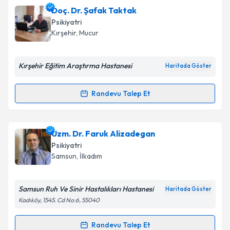
Uzm. Dr. Gülay Oğuz
için randevu takvimi talebi
Doç. Dr. Şafak Taktak
oluşturun. Size bu uzmandan randevu almanız için bir
Psikiyatri
takvim hazırlandığında e-posta ile bilgilendireceğiz.
Kırşehir
,
Mucur
E-posta Adresiniz
Kırşehir Eğitim Araştırma Hastanesi
Haritada Göster
Randevu Talep Et
Randevu Takvimi Talebi
Kişisel verilerimin işlenmesine ilişkin
Aydınlatma
Metni
'ni okudum ve kişisel verilerimin belirtilen
kapsamda işlenmesini kabul ediyorum.
Doç. Dr. Şafak Taktak
için randevu takvimi talebi
Uzm. Dr. Faruk Alizadegan
oluşturun. Size bu uzmandan randevu almanız için bir
Psikiyatri
takvim hazırlandığında e-posta ile bilgilendireceğiz.
Takvim Talebini Gönder
Samsun
,
İlkadım
E-posta Adresiniz
Samsun Ruh Ve Sinir Hastalıkları Hastanesi
Haritada Göster
Kadıköy, 1545. Cd No:6, 55040
Kişisel verilerimin işlenmesine ilişkin
Aydınlatma
Randevu Talep Et