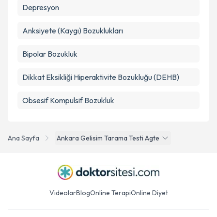
Depresyon
Anksiyete (Kaygı) Bozuklukları
Bipolar Bozukluk
Dikkat Eksikliği Hiperaktivite Bozukluğu (DEHB)
Obsesif Kompulsif Bozukluk
Ana Sayfa
Ankara Gelisim Tarama Testi Agte
Videolar
Blog
Online Terapi
Online Diyet