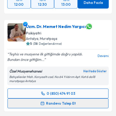
Yarın
Yarın
Yarın
Daha Fazla
12:00
12:30
13:00
Uzm. Dr. Memet Nedim Yargıcı
Psikiyatri
Antalya
,
Muratpaşa
5
(
38
Değerlendirme)
Teşhis ve muayene ilk gittiğimde doğru yapıldı.
Devamı
Bundan önce gittiğim...
Özel Muayenehanesi
Haritada Göster
Bahçelievler Mah. Konyaaltı cad. No:64 Yıldırım Apt. Kat:6 da18
muratpaşa Antalya
0 (850) 474 91 03
Randevu Takvimi Talebi
Randevu Talep Et
Uzm. Dr. Memet Nedim Yargıcı
için randevu takvimi