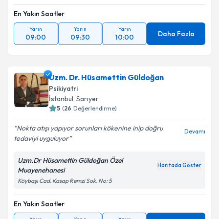
En Yakın Saatler
Yarın
Yarın
Yarın
Daha Fazla
09:00
09:30
10:00
Uzm. Dr. Hüsamettin Güldoğan
Psikiyatri
İstanbul
,
Sarıyer
5
(
26
Değerlendirme)
Nokta atışı yapıyor sorunları kökenine inip doğru
Devamı
tedaviyi uyguluyor
Uzm.Dr Hüsamettin Güldoğan Özel
Haritada Göster
Muayenehanesi
Köybaşı Cad. Kasap Remzi Sok. No: 5
En Yakın Saatler