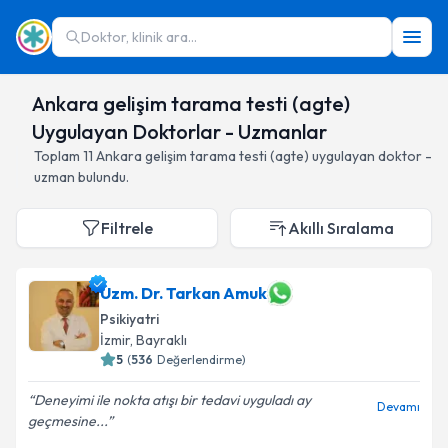
Doktor, klinik ara...
Ankara gelişim tarama testi (agte)
Uygulayan Doktorlar - Uzmanlar
Toplam
11
Ankara gelişim tarama testi (agte)
uygulayan doktor -
uzman bulundu.
Filtrele
Akıllı Sıralama
Uzm. Dr. Tarkan Amuk
Psikiyatri
İzmir
,
Bayraklı
5
(
536
Değerlendirme)
Deneyimi ile nokta atışı bir tedavi uyguladı ay
Devamı
geçmesine...