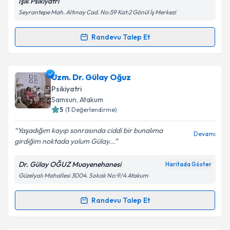
Işık Psikiyatri
Seyrantepe Mah. Altınay Cad. No:59 Kat:2 Gönül İş Merkezi
Kişisel verilerimin işlenmesine ilişkin
Aydınlatma
Randevu Talep Et
Metni
'ni okudum ve kişisel verilerimin belirtilen
Randevu Takvimi Talebi
kapsamda işlenmesini kabul ediyorum.
Uzm. Dr. Doğan Işık
için randevu takvimi talebi
Uzm. Dr. Gülay Oğuz
Takvim Talebini Gönder
oluşturun. Size bu uzmandan randevu almanız için bir
Psikiyatri
takvim hazırlandığında e-posta ile bilgilendireceğiz.
Samsun
,
Atakum
5
(
1
Değerlendirme)
E-posta Adresiniz
Yaşadığım kayıp sonrasında ciddi bir bunalıma
Devamı
girdiğim noktada yolum Gülay...
Dr. Gülay OĞUZ Muayenehanesi
Haritada Göster
Kişisel verilerimin işlenmesine ilişkin
Aydınlatma
Güzelyalı Mahallesi 3004. Sokak No:9/4 Atakum
Metni
'ni okudum ve kişisel verilerimin belirtilen
kapsamda işlenmesini kabul ediyorum.
Randevu Talep Et
Randevu Takvimi Talebi
Takvim Talebini Gönder