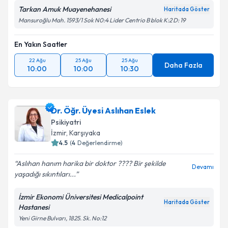
Tarkan Amuk Muayenehanesi
Haritada Göster
Mansuroğlu Mah. 1593/1 Sok N0:4 Lider Centrio B blok K:2 D: 19
En Yakın Saatler
22 Ağu
25 Ağu
25 Ağu
Daha Fazla
10:00
10:00
10:30
Dr. Öğr. Üyesi Aslıhan Eslek
Psikiyatri
İzmir
,
Karşıyaka
4.5
(
4
Değerlendirme)
Aslıhan hanım harika bir doktor ???? Bir şekilde
Devamı
yaşadığı sıkıntıları...
İzmir Ekonomi Üniversitesi Medicalpoint
Haritada Göster
Hastanesi
Yeni Girne Bulvarı, 1825. Sk. No:12