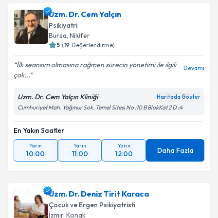
talebi oluşturun. Size bu uzmandan randevu almanız
Uzm. Dr. Cem Yalçın
için bir takvim hazırlandığında e-posta ile
bilgilendireceğiz.
Psikiyatri
Bursa
,
Nilüfer
E-posta Adresiniz
5
(
19
Değerlendirme)
İlk seansım olmasına rağmen sürecin yönetimi ile ilgili
Devamı
çok...
Kişisel verilerimin işlenmesine ilişkin
Aydınlatma
Uzm. Dr. Cem Yalçın Kliniği
Haritada Göster
Metni
'ni okudum ve kişisel verilerimin belirtilen
Cumhuriyet Mah. Yağmur Sok. Temel Sitesi No :10 B BlokKat 2 D :4
kapsamda işlenmesini kabul ediyorum.
En Yakın Saatler
Takvim Talebini Gönder
Yarın
Yarın
Yarın
Daha Fazla
10:00
11:00
12:00
Uzm. Dr. Deniz Tirit Karaca
Çocuk ve Ergen Psikiyatristi
İzmir
,
Konak