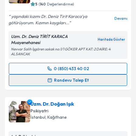
5
(
140
Değerlendirme)
yaşındaki kızımı Dr. Deniz Tirit Karaca’ya
Devamı
götürüyorum. Kızımın kaygıları...
Uzm. Dr. Deniz TİRİT KARACA
Haritada Göster
Muayenehanesi
Nevvar Salih İşgören sokak no:1/1 GÖKER APT KAT: 2 DAİRE: 4
ALSANCAK
0 (850) 433 40 02
Randevu Takvimi Talebi
Randevu Talep Et
Uzm. Dr. Deniz Tirit Karaca
için randevu takvimi
talebi oluşturun. Size bu uzmandan randevu almanız
Uzm. Dr. Doğan Işık
için bir takvim hazırlandığında e-posta ile
bilgilendireceğiz.
Psikiyatri
İstanbul
,
Kağıthane
E-posta Adresiniz