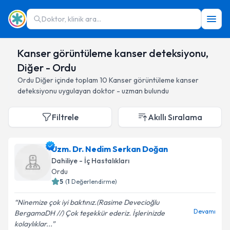
Doktor, klinik ara...
Kanser görüntüleme kanser deteksiyonu,
Diğer - Ordu
Ordu
Diğer
içinde toplam
10
Kanser görüntüleme kanser
deteksiyonu
uygulayan doktor - uzman bulundu
Filtrele
Akıllı Sıralama
Uzm. Dr. Nedim Serkan Doğan
Dahiliye - İç Hastalıkları
Ordu
5
(
1
Değerlendirme)
Ninemize çok iyi baktınız.(Rasime Devecioğlu
Devamı
BergamaDH //) Çok teşekkür ederiz. İşlerinizde
kolaylıklar...