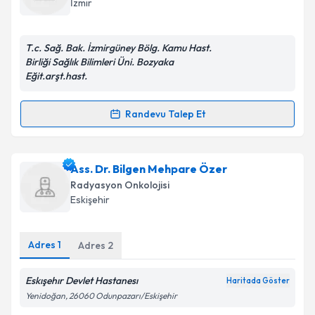
İzmir
E-posta Adresiniz
T.c. Sağ. Bak. İzmirgüney Bölg. Kamu Hast.
Birliği Sağlık Bilimleri Üni. Bozyaka
Eğit.arşt.hast.
Kişisel verilerimin işlenmesine ilişkin
Aydınlatma
Metni
'ni okudum ve kişisel verilerimin belirtilen
Randevu Talep Et
Randevu Takvimi Talebi
kapsamda işlenmesini kabul ediyorum.
Uzm. Dr. Emine Hızıroğlu
Takvim Talebini Gönder
için randevu takvimi talebi
Ass. Dr. Bilgen Mehpare Özer
oluşturun. Size bu uzmandan randevu almanız için bir
Radyasyon Onkolojisi
takvim hazırlandığında e-posta ile bilgilendireceğiz.
Eskişehir
E-posta Adresiniz
Adres
1
Adres
2
Eskışehır Devlet Hastanesı
Haritada Göster
Kişisel verilerimin işlenmesine ilişkin
Aydınlatma
Yenidoğan, 26060 Odunpazarı/Eskişehir
Metni
'ni okudum ve kişisel verilerimin belirtilen