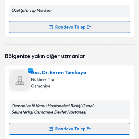
Özel Şifa Tıp Merkezi
Randevu Talep Et
Randevu Takvimi Talebi
Uzm. Dr. Nedim Serkan Doğan
için randevu takvimi
Bölgenize yakın diğer uzmanlar
talebi oluşturun. Size bu uzmandan randevu almanız
için bir takvim hazırlandığında e-posta ile
bilgilendireceğiz.
Ass. Dr. Evren Tümkaya
Nükleer Tıp
E-posta Adresiniz
Osmaniye
Osmaniye İli Kamu Hastaneleri Birliği Genel
Sekreterliği Osmaniye Devlet Hastanesi
Kişisel verilerimin işlenmesine ilişkin
Aydınlatma
Metni
'ni okudum ve kişisel verilerimin belirtilen
kapsamda işlenmesini kabul ediyorum.
Randevu Talep Et
Randevu Takvimi Talebi