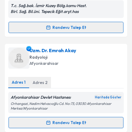
E-posta Adresiniz
T.c. Sağ.bak. İzmir Kuzey Bölg.kamu Hast.
Birl. Sağ. Bil.üni. Tepecik Eğit.arşt.has
Randevu Talep Et
Randevu Takvimi Talebi
Kişisel verilerimin işlenmesine ilişkin
Aydınlatma
Metni
'ni okudum ve kişisel verilerimin belirtilen
kapsamda işlenmesini kabul ediyorum.
Uzm. Dr. Gül Çolakoğlu
için randevu takvimi talebi
Uzm. Dr. Emrah Akay
oluşturun. Size bu uzmandan randevu almanız için bir
Radyoloji
takvim hazırlandığında e-posta ile bilgilendireceğiz.
Takvim Talebini Gönder
Afyonkarahisar
E-posta Adresiniz
Adres
1
Adres
2
Afyonkarahisar Devlet Hastanesı
Haritada Göster
Kişisel verilerimin işlenmesine ilişkin
Aydınlatma
Orhangazi, Nedim Helvacıoğlu Cd. No:73, 03030 Afyonkarahisar
Metni
'ni okudum ve kişisel verilerimin belirtilen
Merkez/Afyonkarahisar
kapsamda işlenmesini kabul ediyorum.
Randevu Talep Et
Randevu Takvimi Talebi