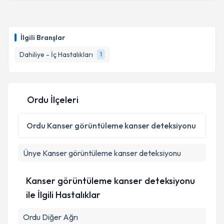
Takvim Talebini Gönder
Uzm. Dr. Emrah Akay
için randevu takvimi talebi
oluşturun. Size bu uzmandan randevu almanız için bir
İlgili Branşlar
takvim hazırlandığında e-posta ile bilgilendireceğiz.
Dahiliye - İç Hastalıkları
1
E-posta Adresiniz
Ordu İlçeleri
Kişisel verilerimin işlenmesine ilişkin
Aydınlatma
Metni
'ni okudum ve kişisel verilerimin belirtilen
Ordu
Kanser görüntüleme kanser deteksiyonu
kapsamda işlenmesini kabul ediyorum.
Ünye
Kanser görüntüleme kanser deteksiyonu
Takvim Talebini Gönder
Kanser görüntüleme kanser deteksiyonu
ile İlgili Hastalıklar
Ordu Diğer Ağrı