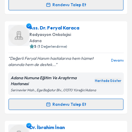
Metni
'ni okudum ve kişisel verilerimin belirtilen
Randevu Talep Et
Randevu Takvimi Talebi
kapsamda işlenmesini kabul ediyorum.
Uzm. Dr. Yurday Özdemir
için randevu takvimi
Ass. Dr. Feryal Karaca
Takvim Talebini Gönder
talebi oluşturun. Size bu uzmandan randevu almanız
Radyasyon Onkolojisi
için bir takvim hazırlandığında e-posta ile
Adana
bilgilendireceğiz.
5
(
1
Değerlendirme)
E-posta Adresiniz
Değerli Feryal Hanım hastalarına hem hizmet
Devamı
alanında hem de destek...
Adana Numune Eğitim Ve Araştırma
Haritada Göster
Hastanesi
Kişisel verilerimin işlenmesine ilişkin
Aydınlatma
Serinevler Mah., Ege Bağatur Blv., 01370 Yüreğir/Adana
Metni
'ni okudum ve kişisel verilerimin belirtilen
kapsamda işlenmesini kabul ediyorum.
Randevu Talep Et
Randevu Takvimi Talebi
Takvim Talebini Gönder
Ass. Dr. Feryal Karaca
için randevu takvimi talebi
Dr. İbrahim İnan