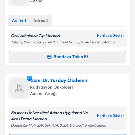
Adana
bilgilendireceğiz.
E-posta Adresiniz
Adres
1
Adres
2
Özel Altınkoza Tıp Merkezi
Haritada Göster
Tahsilli, Kozan Cad., (Tren Yolu Yanı) No:321, 01240 Yüreğir/Adana
Kişisel verilerimin işlenmesine ilişkin
Aydınlatma
Metni
'ni okudum ve kişisel verilerimin belirtilen
Randevu Talep Et
Randevu Takvimi Talebi
kapsamda işlenmesini kabul ediyorum.
Takvim Talebini Gönder
Dr. Tamer Güvenç
için randevu takvimi talebi
Uzm. Dr. Yurday Özdemir
oluşturun. Size bu uzmandan randevu almanız için bir
Radyasyon Onkolojisi
takvim hazırlandığında e-posta ile bilgilendireceğiz.
Adana
, Yüreğir
E-posta Adresiniz
Başkent Üniversitesi Adana Uygulama Ve
Haritada Göster
AraşTırma Merkezi
Dadaloğlu Mah, 2591 Sok. 4/A, 01250 Dörtler/Yüreğir/Adana
Kişisel verilerimin işlenmesine ilişkin
Aydınlatma