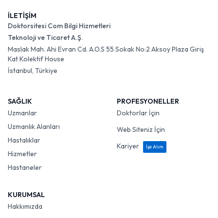
İLETİŞİM
Doktorsitesi Com Bilgi Hizmetleri
Teknoloji ve Ticaret A.Ş.
Maslak Mah. Ahi Evran Cd. A.O.S 55 Sokak No:2 Aksoy Plaza Giriş
Kat Kolektif House
İstanbul, Türkiye
SAĞLIK
PROFESYONELLER
Uzmanlar
Doktorlar İçin
Uzmanlık Alanları
Web Siteniz İçin
Hastalıklar
Kariyer
İşe Alım
Hizmetler
Hastaneler
KURUMSAL
Hakkımızda