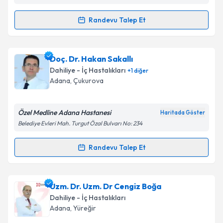
Randevu Talep Et
Randevu Takvimi Talebi
Prof. Dr. Berksoy Şahin
için randevu takvimi talebi
Doç. Dr. Hakan Sakallı
oluşturun. Size bu uzmandan randevu almanız için bir
Dahiliye - İç Hastalıkları
+
1
diğer
takvim hazırlandığında e-posta ile bilgilendireceğiz.
Adana
, Çukurova
E-posta Adresiniz
Özel Medline Adana Hastanesi
Haritada Göster
Belediye Evleri Mah. Turgut Özal Bulvarı No: 234
Kişisel verilerimin işlenmesine ilişkin
Aydınlatma
Randevu Talep Et
Randevu Takvimi Talebi
Metni
'ni okudum ve kişisel verilerimin belirtilen
kapsamda işlenmesini kabul ediyorum.
Doç. Dr. Hakan Sakallı
için randevu takvimi talebi
Uzm. Dr. Uzm. Dr Cengiz Boğa
oluşturun. Size bu uzmandan randevu almanız için bir
Takvim Talebini Gönder
Dahiliye - İç Hastalıkları
takvim hazırlandığında e-posta ile bilgilendireceğiz.
Adana
, Yüreğir