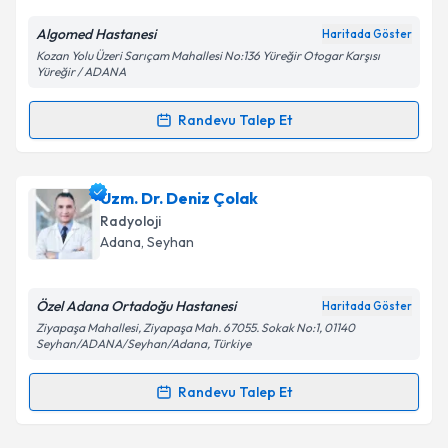
E-posta Adresiniz
Algomed Hastanesi
Haritada Göster
Kozan Yolu Üzeri Sarıçam Mahallesi No:136 Yüreğir Otogar Karşısı
Yüreğir / ADANA
Kişisel verilerimin işlenmesine ilişkin
Aydınlatma
Randevu Talep Et
Metni
'ni okudum ve kişisel verilerimin belirtilen
Randevu Takvimi Talebi
kapsamda işlenmesini kabul ediyorum.
Uzm. Dr. Uzm. Dr Cengiz Boğa
için randevu takvimi
Uzm. Dr. Deniz Çolak
Takvim Talebini Gönder
talebi oluşturun. Size bu uzmandan randevu almanız
Radyoloji
için bir takvim hazırlandığında e-posta ile
Adana
, Seyhan
bilgilendireceğiz.
E-posta Adresiniz
Özel Adana Ortadoğu Hastanesi
Haritada Göster
Ziyapaşa Mahallesi, Ziyapaşa Mah. 67055. Sokak No:1, 01140
Seyhan/ADANA/Seyhan/Adana, Türkiye
Randevu Talep Et
Kişisel verilerimin işlenmesine ilişkin
Aydınlatma
Randevu Takvimi Talebi
Metni
'ni okudum ve kişisel verilerimin belirtilen
kapsamda işlenmesini kabul ediyorum.