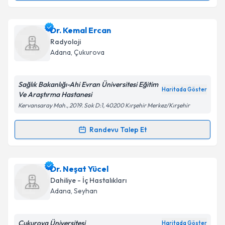
kapsamda işlenmesini kabul ediyorum.
Uzm. Dr. Nüket Sarıhanlı
için randevu takvimi talebi
Dr. Kemal Ercan
Takvim Talebini Gönder
oluşturun. Size bu uzmandan randevu almanız için bir
Radyoloji
takvim hazırlandığında e-posta ile bilgilendireceğiz.
Adana
, Çukurova
E-posta Adresiniz
Sağlık Bakanlığı-Ahi Evran Üniversitesi Eğitim
Haritada Göster
Ve Araştırma Hastanesi
Kervansaray Mah., 2019. Sok D:1, 40200 Kırşehir Merkez/Kırşehir
Kişisel verilerimin işlenmesine ilişkin
Aydınlatma
Metni
'ni okudum ve kişisel verilerimin belirtilen
Randevu Talep Et
Randevu Takvimi Talebi
kapsamda işlenmesini kabul ediyorum.
Dr. Kemal Ercan
için randevu takvimi talebi
Dr. Neşat Yücel
Takvim Talebini Gönder
oluşturun. Size bu uzmandan randevu almanız için bir
Dahiliye - İç Hastalıkları
takvim hazırlandığında e-posta ile bilgilendireceğiz.
Adana
, Seyhan
E-posta Adresiniz
Çukurova Üniversitesi
Haritada Göster