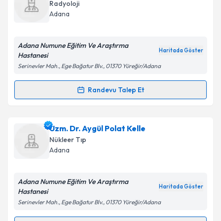
oluşturun. Size bu uzmandan randevu almanız için bir
Radyoloji
takvim hazırlandığında e-posta ile bilgilendireceğiz.
Adana
E-posta Adresiniz
Adana Numune Eğitim Ve Araştırma
Haritada Göster
Hastanesi
Serinevler Mah., Ege Bağatur Blv., 01370 Yüreğir/Adana
Kişisel verilerimin işlenmesine ilişkin
Aydınlatma
Metni
'ni okudum ve kişisel verilerimin belirtilen
Randevu Talep Et
Randevu Takvimi Talebi
kapsamda işlenmesini kabul ediyorum.
Dr. İbrahim İnan
için randevu takvimi talebi
Uzm. Dr. Aygül Polat Kelle
Takvim Talebini Gönder
oluşturun. Size bu uzmandan randevu almanız için bir
Nükleer Tıp
takvim hazırlandığında e-posta ile bilgilendireceğiz.
Adana
E-posta Adresiniz
Adana Numune Eğitim Ve Araştırma
Haritada Göster
Hastanesi
Serinevler Mah., Ege Bağatur Blv., 01370 Yüreğir/Adana
Kişisel verilerimin işlenmesine ilişkin
Aydınlatma