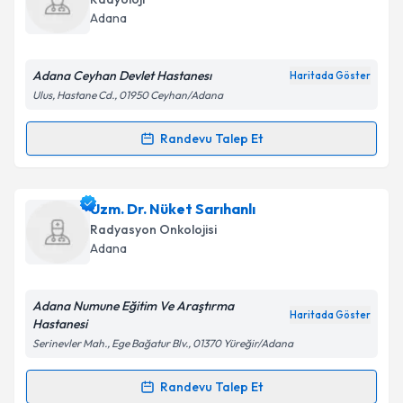
hazırlandığında e-posta ile bilgilendireceğiz.
Adana
E-posta Adresiniz
Adana Ceyhan Devlet Hastanesı
Haritada Göster
Ulus, Hastane Cd., 01950 Ceyhan/Adana
Kişisel verilerimin işlenmesine ilişkin
Aydınlatma
Randevu Talep Et
Randevu Takvimi Talebi
Metni
'ni okudum ve kişisel verilerimin belirtilen
kapsamda işlenmesini kabul ediyorum.
Ass. Dr. Sibel Kandemir
için randevu takvimi talebi
Uzm. Dr. Nüket Sarıhanlı
oluşturun. Size bu uzmandan randevu almanız için bir
Takvim Talebini Gönder
Radyasyon Onkolojisi
takvim hazırlandığında e-posta ile bilgilendireceğiz.
Adana
E-posta Adresiniz
Adana Numune Eğitim Ve Araştırma
Haritada Göster
Hastanesi
Serinevler Mah., Ege Bağatur Blv., 01370 Yüreğir/Adana
Kişisel verilerimin işlenmesine ilişkin
Aydınlatma
Metni
'ni okudum ve kişisel verilerimin belirtilen
Randevu Talep Et
Randevu Takvimi Talebi