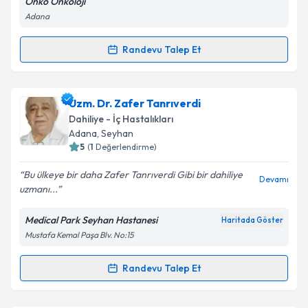
Onko Onkoloji
Adana
Randevu Talep Et
Randevu Takvimi Talebi
Kişisel verilerimin işlenmesine ilişkin
Aydınlatma
Metni
'ni okudum ve kişisel verilerimin belirtilen
kapsamda işlenmesini kabul ediyorum.
Dr. Fatma Akdoğan Karakuş
için randevu takvimi
Uzm. Dr. Zafer Tanrıverdi
talebi oluşturun. Size bu uzmandan randevu almanız
Dahiliye - İç Hastalıkları
için bir takvim hazırlandığında e-posta ile
Takvim Talebini Gönder
Adana
, Seyhan
bilgilendireceğiz.
5
(
1
Değerlendirme)
E-posta Adresiniz
Bu ülkeye bir daha Zafer Tanrıverdi Gibi bir dahiliye
Devamı
uzmanı...
Medical Park Seyhan Hastanesi
Haritada Göster
Mustafa Kemal Paşa Blv. No:15
Kişisel verilerimin işlenmesine ilişkin
Aydınlatma
Metni
'ni okudum ve kişisel verilerimin belirtilen
kapsamda işlenmesini kabul ediyorum.
Randevu Talep Et
Randevu Takvimi Talebi