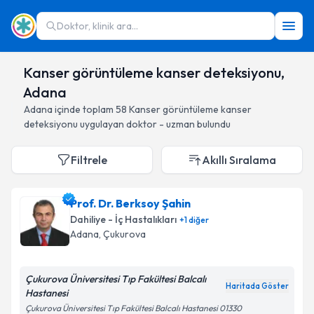
Doktor, klinik ara...
Kanser görüntüleme kanser deteksiyonu,
Adana
Adana
içinde toplam
58
Kanser görüntüleme kanser
deteksiyonu
uygulayan doktor - uzman bulundu
Filtrele
Akıllı Sıralama
Prof. Dr. Berksoy Şahin
Dahiliye - İç Hastalıkları
+
1
diğer
Adana
, Çukurova
Çukurova Üniversitesi Tıp Fakültesi Balcalı
Haritada Göster
Hastanesi
Çukurova Üniversitesi Tıp Fakültesi Balcalı Hastanesi 01330