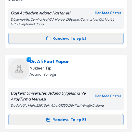
Özel Acıbadem Adana Hastanesi
Haritada Göster
Kişisel verilerimin işlenmesine ilişkin
Aydınlatma
Döşeme Mh. Cumhuriyet Cd. No:66, Döşeme, Cumhuriyet Cd. No:66,
Metni
'ni okudum ve kişisel verilerimin belirtilen
01130 Seyhan/Adana
kapsamda işlenmesini kabul ediyorum.
Randevu Talep Et
Randevu Takvimi Talebi
Takvim Talebini Gönder
Dr. Meltem Serin
için randevu takvimi talebi
Dr. Ali Fuat Yapar
oluşturun. Size bu uzmandan randevu almanız için bir
Nükleer Tıp
takvim hazırlandığında e-posta ile bilgilendireceğiz.
Adana
, Yüreğir
E-posta Adresiniz
Başkent Üniversitesi Adana Uygulama Ve
Haritada Göster
AraşTırma Merkezi
Dadaloğlu Mah, 2591 Sok. 4/A, 01250 Dörtler/Yüreğir/Adana
Kişisel verilerimin işlenmesine ilişkin
Aydınlatma
Metni
'ni okudum ve kişisel verilerimin belirtilen
Randevu Talep Et
Randevu Takvimi Talebi
kapsamda işlenmesini kabul ediyorum.