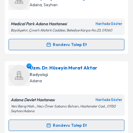
takvim hazırlandığında e-posta ile bilgilendireceğiz.
Adana
, Seyhan
E-posta Adresiniz
Medical Park Adana Hastanesi
Haritada Göster
Büyükşehir, Çınarlı Atatürk Caddesi, Belediye Karşısı No:23, 01060
Kişisel verilerimin işlenmesine ilişkin
Aydınlatma
Randevu Talep Et
Randevu Takvimi Talebi
Metni
'ni okudum ve kişisel verilerimin belirtilen
kapsamda işlenmesini kabul ediyorum.
Uzm. Dr. Ünsal Aydın
için randevu takvimi talebi
Uzm. Dr. Hüseyin Murat Aktar
oluşturun. Size bu uzmandan randevu almanız için bir
Takvim Talebini Gönder
Radyoloji
takvim hazırlandığında e-posta ile bilgilendireceğiz.
Adana
E-posta Adresiniz
Adana Devlet Hastanesı
Haritada Göster
Yeni Baraj Mah., Hacı Ömer Sabancı Bulvarı, Hastaneler Cad., 01150
Seyhan/Adana
Kişisel verilerimin işlenmesine ilişkin
Aydınlatma
Randevu Talep Et
Metni
'ni okudum ve kişisel verilerimin belirtilen
Randevu Takvimi Talebi
kapsamda işlenmesini kabul ediyorum.