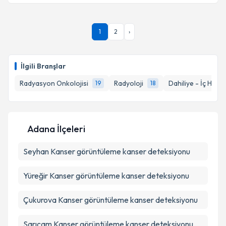
Uzm. Dr. Hüseyin Murat Aktar
için randevu takvimi
Takvim Talebini Gönder
1
2
›
talebi oluşturun. Size bu uzmandan randevu almanız
için bir takvim hazırlandığında e-posta ile
bilgilendireceğiz.
İlgili Branşlar
E-posta Adresiniz
Radyasyon Onkolojisi
Radyoloji
Dahiliye - İç Hastal
19
18
Kişisel verilerimin işlenmesine ilişkin
Aydınlatma
Adana İlçeleri
Metni
'ni okudum ve kişisel verilerimin belirtilen
kapsamda işlenmesini kabul ediyorum.
Seyhan
Kanser görüntüleme kanser deteksiyonu
Yüreğir
Kanser görüntüleme kanser deteksiyonu
Takvim Talebini Gönder
Çukurova
Kanser görüntüleme kanser deteksiyonu
Sarıçam
Kanser görüntüleme kanser deteksiyonu