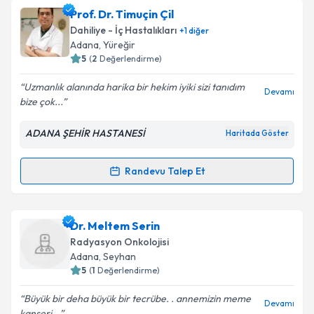
Takvim Talebini Gönder
Uzm. Dr. Zafer Tanrıverdi
için randevu takvimi
Prof. Dr. Timuçin Çil
talebi oluşturun. Size bu uzmandan randevu almanız
Dahiliye - İç Hastalıkları
+
1
diğer
için bir takvim hazırlandığında e-posta ile
Adana
, Yüreğir
bilgilendireceğiz.
5
(
2
Değerlendirme)
E-posta Adresiniz
Uzmanlık alanında harika bir hekim iyiki sizi tanıdım
Devamı
bize çok...
ADANA ŞEHİR HASTANESİ
Haritada Göster
Kişisel verilerimin işlenmesine ilişkin
Aydınlatma
Metni
'ni okudum ve kişisel verilerimin belirtilen
Randevu Talep Et
Randevu Takvimi Talebi
kapsamda işlenmesini kabul ediyorum.
Takvim Talebini Gönder
Prof. Dr. Timuçin Çil
için randevu takvimi talebi
Dr. Meltem Serin
oluşturun. Size bu uzmandan randevu almanız için bir
Radyasyon Onkolojisi
takvim hazırlandığında e-posta ile bilgilendireceğiz.
Adana
, Seyhan
5
(
1
Değerlendirme)
E-posta Adresiniz
Büyük bir deha büyük bir tecrübe. . annemizin meme
Devamı
kanseri...