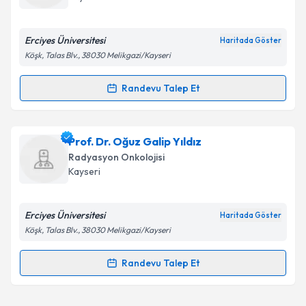
E-posta Adresiniz
Erciyes Üniversitesi
Haritada Göster
Köşk, Talas Blv., 38030 Melikgazi/Kayseri
Kişisel verilerimin işlenmesine ilişkin
Aydınlatma
Randevu Talep Et
Randevu Takvimi Talebi
Metni
'ni okudum ve kişisel verilerimin belirtilen
kapsamda işlenmesini kabul ediyorum.
Dr. Öğr. Üyesi Celalettin Eroğlu
için randevu
Prof. Dr. Oğuz Galip Yıldız
takvimi talebi oluşturun. Size bu uzmandan randevu
Takvim Talebini Gönder
Radyasyon Onkolojisi
almanız için bir takvim hazırlandığında e-posta ile
Kayseri
bilgilendireceğiz.
E-posta Adresiniz
Erciyes Üniversitesi
Haritada Göster
Köşk, Talas Blv., 38030 Melikgazi/Kayseri
Randevu Talep Et
Randevu Takvimi Talebi
Kişisel verilerimin işlenmesine ilişkin
Aydınlatma
Metni
'ni okudum ve kişisel verilerimin belirtilen
kapsamda işlenmesini kabul ediyorum.