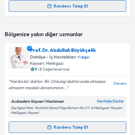
Randevu Talep Et
Randevu Takvimi Talebi
Dr. Tahir Tahiroğlu
için randevu takvimi talebi
Bölgenize yakın diğer uzmanlar
oluşturun. Size bu uzmandan randevu almanız için bir
takvim hazırlandığında e-posta ile bilgilendireceğiz.
Prof. Dr. Abdullah Büyükçelik
E-posta Adresiniz
Dahiliye - İç Hastalıkları
+
1
diğer
Kayseri
, Melikgazi
5
(
2
Değerlendirme)
Harika bir doktor. Bir Onkoloji doktorunda olmazsa
Kişisel verilerimin işlenmesine ilişkin
Aydınlatma
Devamı
olmazım mesleki donanımının...
Metni
'ni okudum ve kişisel verilerimin belirtilen
kapsamda işlenmesini kabul ediyorum.
Acıbadem Kayseri Hastanesi
Haritada Göster
Seyitgazi Mah. Mustafa Kemal Paşa Bulvarı No:1/1-A Melikgazi/ Kayseri
Melikgazi, Kayseri
Takvim Talebini Gönder
Randevu Talep Et
Randevu Takvimi Talebi