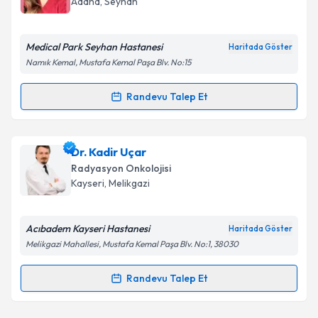
Adana
, Seyhan
Medical Park Seyhan Hastanesi
Haritada Göster
Namık Kemal, Mustafa Kemal Paşa Blv. No:15
Randevu Talep Et
Randevu Takvimi Talebi
Uzm. Dr. Esra Kazğan
için randevu takvimi talebi
Dr. Kadir Uçar
oluşturun. Size bu uzmandan randevu almanız için bir
Radyasyon Onkolojisi
takvim hazırlandığında e-posta ile bilgilendireceğiz.
Kayseri
, Melikgazi
E-posta Adresiniz
Acıbadem Kayseri Hastanesi
Haritada Göster
Melikgazi Mahallesi, Mustafa Kemal Paşa Blv. No:1, 38030
Kişisel verilerimin işlenmesine ilişkin
Aydınlatma
Randevu Talep Et
Randevu Takvimi Talebi
Metni
'ni okudum ve kişisel verilerimin belirtilen
kapsamda işlenmesini kabul ediyorum.