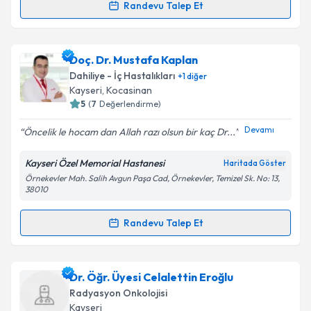
Kişisel verilerimin işlenmesine ilişkin
Aydınlatma
Randevu Talep Et
Randevu Takvimi Talebi
Metni
'ni okudum ve kişisel verilerimin belirtilen
kapsamda işlenmesini kabul ediyorum.
Prof. Dr. Serdar Soyuer
için randevu takvimi talebi
Doç. Dr. Mustafa Kaplan
oluşturun. Size bu uzmandan randevu almanız için bir
Takvim Talebini Gönder
Dahiliye - İç Hastalıkları
+
1
diğer
takvim hazırlandığında e-posta ile bilgilendireceğiz.
Kayseri
, Kocasinan
5
(
7
Değerlendirme)
E-posta Adresiniz
Devamı
Öncelik le hocam dan Allah razı olsun bir kaç Dr...
Kayseri Özel Memorial Hastanesi
Haritada Göster
Örnekevler Mah. Salih Avgun Paşa Cad, Örnekevler, Temizel Sk. No: 13,
Kişisel verilerimin işlenmesine ilişkin
Aydınlatma
38010
Metni
'ni okudum ve kişisel verilerimin belirtilen
kapsamda işlenmesini kabul ediyorum.
Randevu Talep Et
Randevu Takvimi Talebi
Takvim Talebini Gönder
Doç. Dr. Mustafa Kaplan
için randevu takvimi talebi
Dr. Öğr. Üyesi Celalettin Eroğlu
oluşturun. Size bu uzmandan randevu almanız için bir
Radyasyon Onkolojisi
takvim hazırlandığında e-posta ile bilgilendireceğiz.
Kayseri