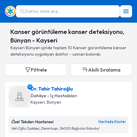
Doktor, klinik ara...
Kanser görüntüleme kanser deteksiyonu,
Bünyan - Kayseri
Kayseri
Bünyan
içinde toplam
10
Kanser görüntüleme kanser
deteksiyonu
uygulayan doktor - uzman bulundu
Filtrele
Akıllı Sıralama
Dr. Tahir Tahiroğlu
Dahiliye - İç Hastalıkları
Kayseri
, Bünyan
Özel Tekden Hastanesi
Haritada Göster
Veli Oğlu Caddesi, Demirkapı, 34000 Bağcılar/İstanbul