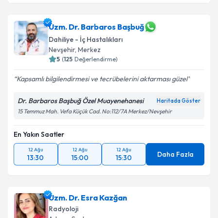
Prof. Dr. Abdullah Büyükçelik
için randevu takvimi
Uzm. Dr. Barbaros Başbuğ
talebi oluşturun. Size bu uzmandan randevu almanız
Dahiliye - İç Hastalıkları
için bir takvim hazırlandığında e-posta ile
Nevşehir
, Merkez
bilgilendireceğiz.
5
(
125
Değerlendirme)
E-posta Adresiniz
Kapsamlı bilgilendirmesi ve tecrübelerini aktarması güzel
Dr. Barbaros Başbuğ Özel Muayenehanesi
Haritada Göster
15 Temmuz Mah. Vefa Küçük Cad. No:112/7A Merkez/Nevşehir
Kişisel verilerimin işlenmesine ilişkin
Aydınlatma
Metni
'ni okudum ve kişisel verilerimin belirtilen
En Yakın Saatler
kapsamda işlenmesini kabul ediyorum.
12 Ağu
12 Ağu
12 Ağu
Daha Fazla
13:30
15:00
15:30
Takvim Talebini Gönder
Uzm. Dr. Esra Kazğan
Radyoloji