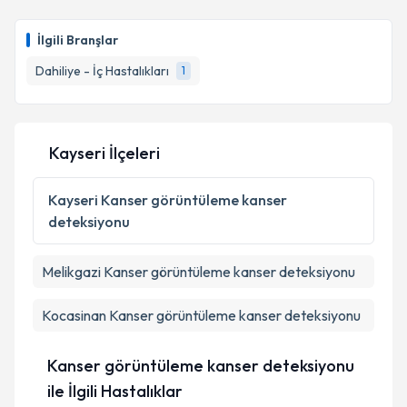
Prof. Dr. Oğuz Galip Yıldız
için randevu takvimi
talebi oluşturun. Size bu uzmandan randevu almanız
İlgili Branşlar
için bir takvim hazırlandığında e-posta ile
Takvim Talebini Gönder
bilgilendireceğiz.
Dahiliye - İç Hastalıkları
1
E-posta Adresiniz
Kayseri İlçeleri
Kişisel verilerimin işlenmesine ilişkin
Aydınlatma
Kayseri
Kanser görüntüleme kanser
Metni
'ni okudum ve kişisel verilerimin belirtilen
deteksiyonu
kapsamda işlenmesini kabul ediyorum.
Melikgazi
Kanser görüntüleme kanser deteksiyonu
Takvim Talebini Gönder
Kocasinan
Kanser görüntüleme kanser deteksiyonu
Kanser görüntüleme kanser deteksiyonu
ile İlgili Hastalıklar