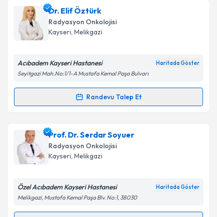
Dr. Kadir Uçar
için randevu takvimi talebi oluşturun.
Dr. Elif Öztürk
Size bu uzmandan randevu almanız için bir takvim
Takvim Talebini Gönder
Radyasyon Onkolojisi
hazırlandığında e-posta ile bilgilendireceğiz.
Kayseri
, Melikgazi
E-posta Adresiniz
Acıbadem Kayseri Hastanesi
Haritada Göster
Seyitgazi Mah.No:1/1-A Mustafa Kemal Paşa Bulvarı
Kişisel verilerimin işlenmesine ilişkin
Aydınlatma
Randevu Talep Et
Randevu Takvimi Talebi
Metni
'ni okudum ve kişisel verilerimin belirtilen
kapsamda işlenmesini kabul ediyorum.
Dr. Elif Öztürk
için randevu takvimi talebi oluşturun.
Prof. Dr. Serdar Soyuer
Size bu uzmandan randevu almanız için bir takvim
Takvim Talebini Gönder
Radyasyon Onkolojisi
hazırlandığında e-posta ile bilgilendireceğiz.
Kayseri
, Melikgazi
E-posta Adresiniz
Özel Acıbadem Kayseri Hastanesi
Haritada Göster
Melikgazi, Mustafa Kemal Paşa Blv. No:1, 38030