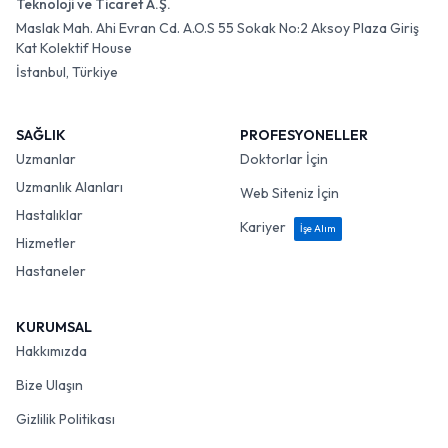
Teknoloji ve Ticaret A.Ş.
Maslak Mah. Ahi Evran Cd. A.O.S 55 Sokak No:2 Aksoy Plaza Giriş
Kat Kolektif House
İstanbul, Türkiye
SAĞLIK
PROFESYONELLER
Uzmanlar
Doktorlar İçin
Uzmanlık Alanları
Web Siteniz İçin
Hastalıklar
Kariyer
İşe Alım
Hizmetler
Hastaneler
KURUMSAL
Hakkımızda
Bize Ulaşın
Gizlilik Politikası