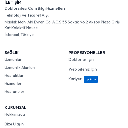
İLETİŞİM
Doktorsitesi Com Bilgi Hizmetleri
Teknoloji ve Ticaret A.Ş.
Maslak Mah. Ahi Evran Cd. A.O.S 55 Sokak No:2 Aksoy Plaza Giriş
Kat Kolektif House
İstanbul, Türkiye
SAĞLIK
PROFESYONELLER
Uzmanlar
Doktorlar İçin
Uzmanlık Alanları
Web Siteniz İçin
Hastalıklar
Kariyer
İşe Alım
Hizmetler
Hastaneler
KURUMSAL
Hakkımızda
Bize Ulaşın