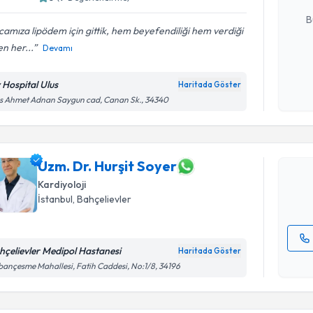
E-posta Ad
B
amıza lipödem için gittik, hem beyefendiliği hem verdiği
n her...
Devamı
Kişisel
okudum
v Hospital Ulus
Haritada Göster
Randevu T
işlenm
s Ahmet Adnan Saygun cad, Canan Sk., 34340
Uzm. Dr. H
Size bu uzm
hazırlandığ
Uzm. Dr. Hurşit Soyer
Kardiyoloji
E-posta Ad
İstanbul
, Bahçelievler
hçelievler Medipol Hastanesi
Haritada Göster
Randevu T
Kişisel
ançesme Mahallesi, Fatih Caddesi, No:1/8, 34196
okudum
işlenm
Dr. Öğr. 