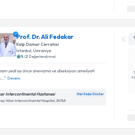
Prof. Dr. Ali Fedakar
Kalp Damar Cerrahisi
İstanbul
, Ümraniye
5
(
2
Değerlendirme)
bam yedi ay önce anevizma ve diseksiyon ameliyatı
ka
...
Devamı
sar Intercontinental Hastanesi
Haritada Göster
ay, Hisar Intercontinental Hospital, 34768
Randevu T