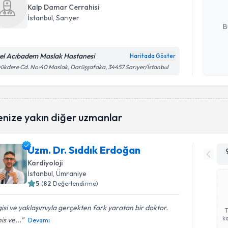
Kalp Damar Cerrahisi
E-posta Ad
İstanbul
, Sarıyer
B
el Acıbadem Maslak Hastanesi
Haritada Göster
Kişisel
ükdere Cd. No:40 Maslak, Darüşşafaka, 34457 Sarıyer/İstanbul
okudum
işlenm
enize yakın diğer uzmanlar
Uzm. Dr. Sıddık Erdoğan
Kardiyoloji
İstanbul
, Ümraniye
5
(
82
Değerlendirme)
gisi ve yaklaşımıyla gerçekten fark yaratan bir doktor.
ka
is ve...
Devamı