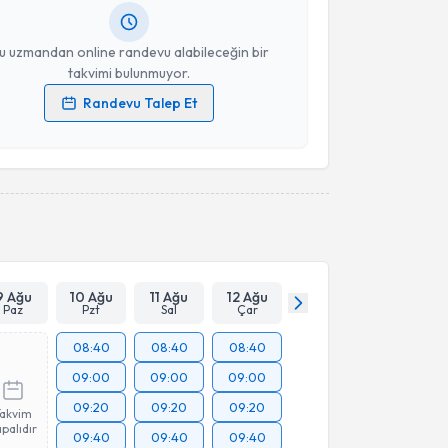
resiniz
u uzmandan online randevu alabileceğin bir
takvimi bulunmuyor.
Randevu Talep Et
 verilerimin işlenmesine ilişkin
Aydınlatma Metni
'ni
 ve kişisel verilerimin belirtilen kapsamda
esini kabul ediyorum.
Takvim Talebini Gönder
9 Ağu
10 Ağu
11 Ağu
12 Ağu
Paz
Pzt
Sal
Çar
08:40
08:40
08:40
09:00
09:00
09:00
09:20
09:20
09:20
Takvim
palıdır
09:40
09:40
09:40