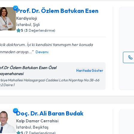
Prof. Dr. Özlem Batukan Esen
Prof. Dr.
Kardiyoloji
oluşturun. 
İstanbul
, Şişli
hazırlandığ
5
(
3
Değerlendirme)
E-posta Ad
icik doktorum. İyi ki kendisini tanımışım her konuda
inmeden arayıp...
Devamı
Kişisel
of.Dr Özlem Batukan Esen Özel
Haritada Göster
okudum
ayenehanesi
işlenm
biye Mahallesi Halasgargazi Caddesi Lotus Nişantaşı No:38-66
:2 Daire:1
Randevu T
Doç. Dr. A
Doç. Dr. Ali Baran Budak
Size bu uzm
Kalp Damar Cerrahisi
hazırlandığ
İstanbul
, Beşiktaş
5
(
7
Değerlendirme)