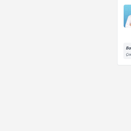
Ba
Çob