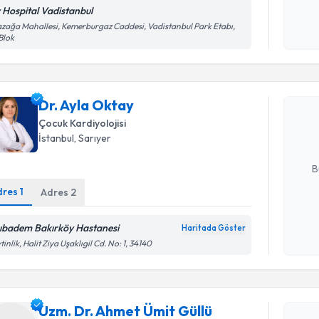
v Hospital Vadistanbul
Kişisel
zağa Mahallesi, Kemerburgaz Caddesi, Vadistanbul Park Etabı,
okudum
Blok
Randevu T
işlenm
Dr. Ayla O
Dr. Ayla Oktay
uzmandan ra
posta ile bi
Çocuk Kardiyolojisi
İstanbul
, Sarıyer
E-posta Ad
B
dres
1
Adres
2
Kişisel
ıbadem Bakırköy Hastanesi
Haritada Göster
Randevu T
okudum
tinlik, Halit Ziya Uşaklıgil Cd. No: 1, 34140
işlenm
Uzm. Dr. 
oluşturun. 
Uzm. Dr. Ahmet Ümit Güllü
hazırlandığ