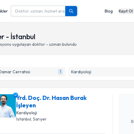
ikler
Blog
Kayıt Ol
r - İstanbul
asyonu
uygulayan doktor - uzman bulundu
Randevu T
Damar Cerrahisi
Kardiyoloji
1
Yrd. Doç. 
oluşturun. 
Yrd. Doç. Dr. Hasan Burak
hazırlandığ
İşleyen
Kardiyoloji
E-posta Ad
İstanbul
, Sarıyer
B