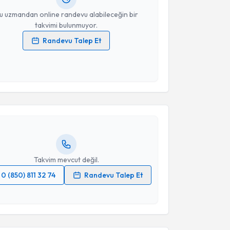
resiniz
u uzmandan online randevu alabileceğin bir
takvimi bulunmuyor.
Randevu Talep Et
 verilerimin işlenmesine ilişkin
Aydınlatma Metni
'ni
 ve kişisel verilerimin belirtilen kapsamda
akvimi Talebi
esini kabul ediyorum.
urşit Soyer
için randevu takvimi talebi oluşturun.
Takvim Talebini Gönder
andan randevu almanız için bir takvim
ında e-posta ile bilgilendireceğiz.
resiniz
Takvim mevcut değil.
0 (850) 811 32 74
Randevu Talep Et
akvimi Talebi
 verilerimin işlenmesine ilişkin
Aydınlatma Metni
'ni
 ve kişisel verilerimin belirtilen kapsamda
esini kabul ediyorum.
Üyesi Hasan Can Könte
için randevu takvimi talebi