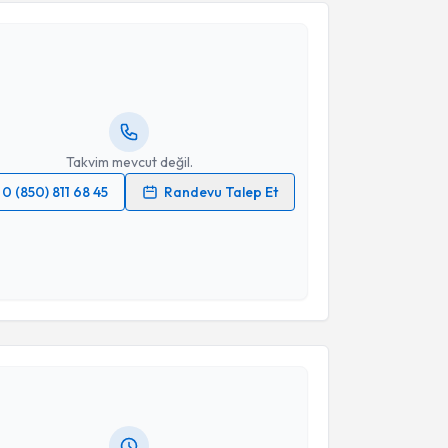
 Özlem Batukan Esen
için randevu takvimi talebi
Size bu uzmandan randevu almanız için bir takvim
ında e-posta ile bilgilendireceğiz.
resiniz
Takvim mevcut değil.
0 (850) 811 68 45
Randevu Talep Et
 verilerimin işlenmesine ilişkin
Aydınlatma Metni
'ni
 ve kişisel verilerimin belirtilen kapsamda
esini kabul ediyorum.
akvimi Talebi
Takvim Talebini Gönder
li Baran Budak
için randevu takvimi talebi oluşturun.
andan randevu almanız için bir takvim
ında e-posta ile bilgilendireceğiz.