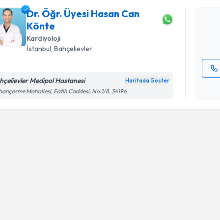
oluşturun. 
Dr. Öğr. Üyesi Hasan Can
hazırlandığ
Könte
E-posta Ad
Kardiyoloji
İstanbul
, Bahçelievler
hçelievler Medipol Hastanesi
Haritada Göster
Kişisel
ançesme Mahallesi, Fatih Caddesi, No:1/8, 34196
okudum
işlenm