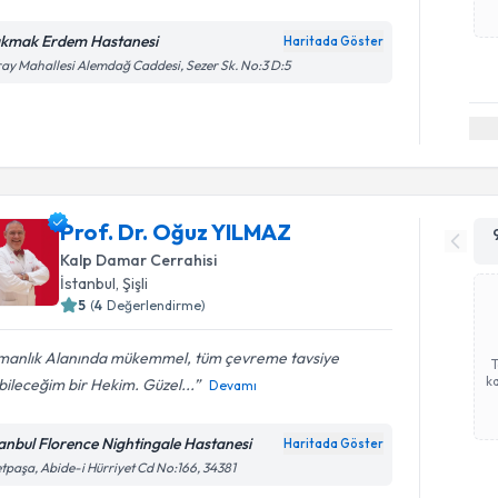
kmak Erdem Hastanesi
Haritada Göster
ay Mahallesi Alemdağ Caddesi, Sezer Sk. No:3 D:5
Prof. Dr. Oğuz YILMAZ
Kalp Damar Cerrahisi
İstanbul
, Şişli
5
(
4
Değerlendirme)
manlık Alanında mükemmel, tüm çevreme tavsiye
ka
ileceğim bir Hekim. Güzel...
Devamı
tanbul Florence Nightingale Hastanesi
Haritada Göster
etpaşa, Abide-i Hürriyet Cd No:166, 34381