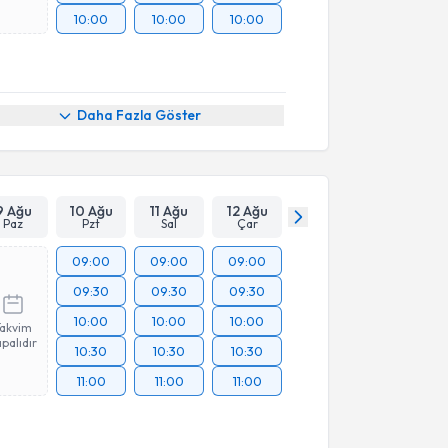
10:00
10:00
10:00
Daha Fazla Göster
9 Ağu
10 Ağu
11 Ağu
12 Ağu
Paz
Pzt
Sal
Çar
09:00
09:00
09:00
09:30
09:30
09:30
10:00
10:00
10:00
Takvim
palıdır
10:30
10:30
10:30
11:00
11:00
11:00