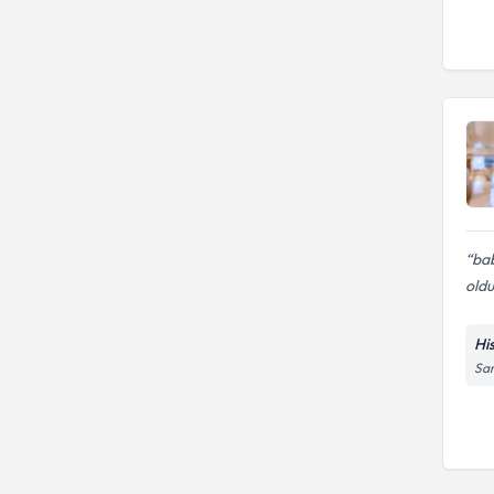
ba
oldu
Hi
Sar