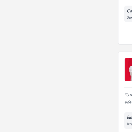
Ça
Sar
Uz
edeb
İs
İzz