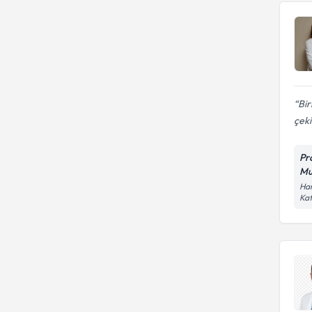
Bir
çek
Pr
Mu
Har
Kat