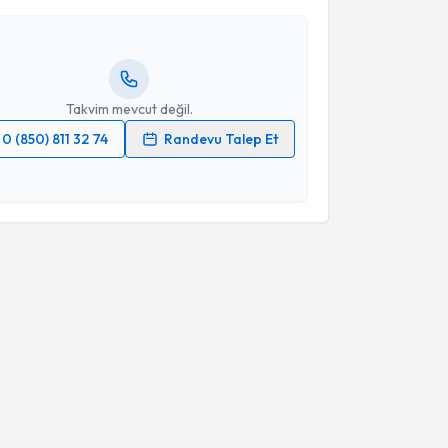
Size bu uzmandan randevu almanız için bir takvim
Takvim Talebini Gönder
ında e-posta ile bilgilendireceğiz.
resiniz
Takvim mevcut değil.
0 (850) 811 32 74
Randevu Talep Et
 verilerimin işlenmesine ilişkin
Aydınlatma Metni
'ni
 ve kişisel verilerimin belirtilen kapsamda
esini kabul ediyorum.
Takvim Talebini Gönder