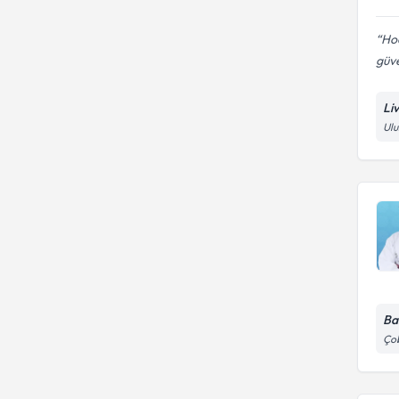
Hoc
güve
Li
Ulu
Ba
Çob