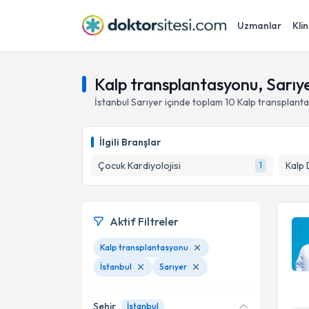
Uzmanlar
Klin
Kalp transplantasyonu, Sarıye
İstanbul
Sarıyer
içinde toplam
10
Kalp transplant
İlgili Branşlar
Çocuk Kardiyolojisi
Kalp 
1
Aktif Filtreler
Kalp transplantasyonu
İstanbul
Sarıyer
Şehir
İstanbul