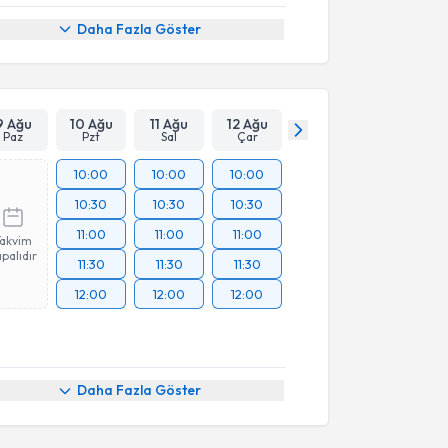
Daha Fazla Göster
9 Ağu
10 Ağu
11 Ağu
12 Ağu
Paz
Pzt
Sal
Çar
10:00
10:00
10:00
10:30
10:30
10:30
11:00
11:00
11:00
Takvim
palıdır
11:30
11:30
11:30
12:00
12:00
12:00
Daha Fazla Göster
akvimi Talebi