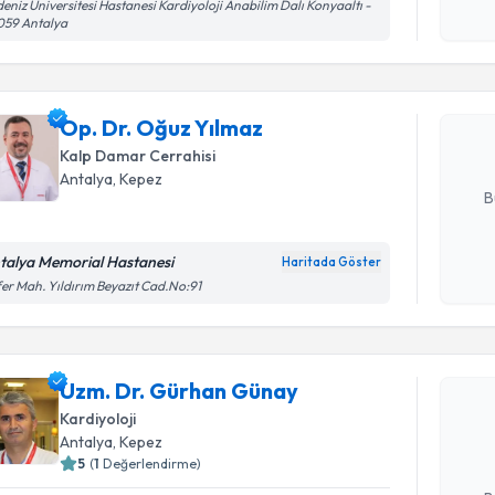
Randevu T
eniz Üniversitesi Hastanesi Kardiyoloji Anabilim Dalı Konyaaltı -
işlenm
059 Antalya
Op. Dr. O
bu uzmandan
Op. Dr. Oğuz Yılmaz
posta ile bi
Kalp Damar Cerrahisi
E-posta Ad
Antalya
, Kepez
B
talya Memorial Hastanesi
Haritada Göster
Kişisel
er Mah. Yıldırım Beyazıt Cad.No:91
okudum
Randevu T
işlenm
Uzm. Dr. 
Uzm. Dr. Gürhan Günay
Size bu uzm
Kardiyoloji
hazırlandığ
Antalya
, Kepez
5
(
1
Değerlendirme)
E-posta Ad