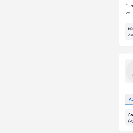
.. 
ve..
Me
Zaf
A
An
Çay