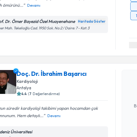
h ömürünü...
Devamı
of. Dr. Ömer Bayezid Özel Muayenehane
Haritada Göster
er Mah. Tekelioğlu Cad. 1950 Sok. No:2 / Daire: 7 - Kat: 3
Randevu T
Doç. Dr. İbrahim Başarıcı
Doç. Dr. İ
Size bu uzm
Kardiyoloji
hazırlandığ
Antalya
4.4
(
7
Değerlendirme)
E-posta Ad
B
un süredir kardiyoloji takibimi yapan hocamdan çok
nunum. Hem detaylı...
Devamı
Kişisel
deniz Üniversitesi
okudum