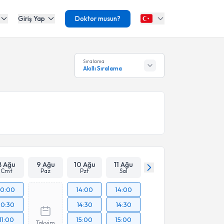
Giriş Yap
Doktor musun?
Sıralama
Akıllı Sıralama
8 Ağu
9 Ağu
10 Ağu
11 Ağu
Cmt
Paz
Pzt
Sal
10:00
14:00
14:00
10:30
14:30
14:30
11:00
15:00
15:00
Takvim