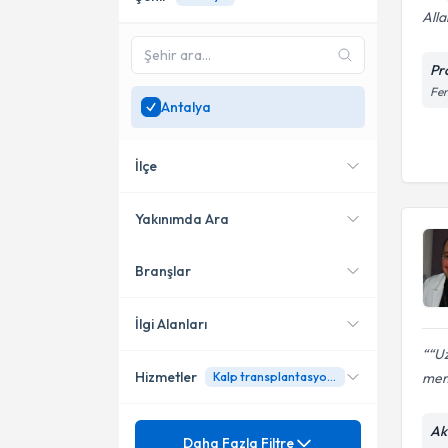
Alla
Pr
Fen
Antalya
İlçe
Yakınımda Ara
Branşlar
Konumuma yakın uzmanları
Kepez
göster
Muratpaşa
İlgi Alanları
“Uz
Alanya
Hizmetler
mem
Kalp transplantasyonu
Kardiyoloji
Konyaaltı
Kalp Damar Cerrahisi
Mezuniyet
Ak
Kalp Ritim Bozukluğu
Daha Fazla Filtre
Manavgat