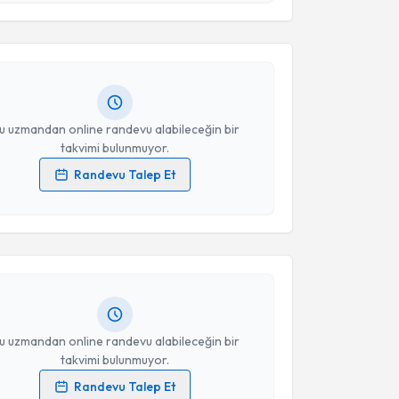
esini kabul ediyorum.
 Tosun
için randevu takvimi talebi oluşturun. Size bu
ndevu almanız için bir takvim hazırlandığında e-
lgilendireceğiz.
Takvim Talebini Gönder
resiniz
u uzmandan online randevu alabileceğin bir
takvimi bulunmuyor.
Randevu Talep Et
akvimi Talebi
 verilerimin işlenmesine ilişkin
Aydınlatma Metni
'ni
 ve kişisel verilerimin belirtilen kapsamda
esini kabul ediyorum.
 Kenan Dönmez
için randevu takvimi talebi oluşturun.
andan randevu almanız için bir takvim
ında e-posta ile bilgilendireceğiz.
Takvim Talebini Gönder
resiniz
u uzmandan online randevu alabileceğin bir
takvimi bulunmuyor.
Randevu Talep Et