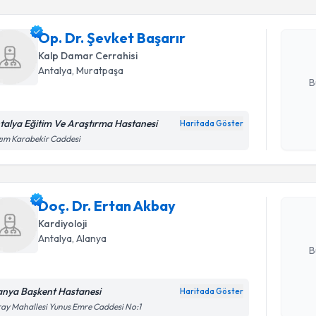
Op. Dr. Şe
Size bu uzm
Op. Dr. Şevket Başarır
hazırlandığ
Kalp Damar Cerrahisi
E-posta Ad
Antalya
, Muratpaşa
B
talya Eğitim Ve Araştırma Hastanesi
Haritada Göster
Randevu T
Kişisel
ım Karabekir Caddesi
okudum
işlenm
Doç. Dr. 
bu uzmandan
Doç. Dr. Ertan Akbay
posta ile bi
Kardiyoloji
E-posta Ad
Antalya
, Alanya
B
anya Başkent Hastanesi
Haritada Göster
Randevu T
Kişisel
ay Mahallesi Yunus Emre Caddesi No:1
okudum