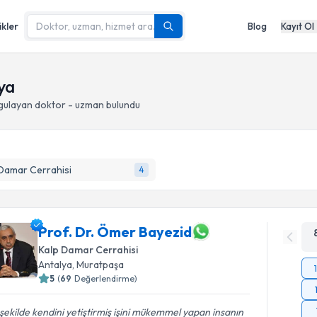
ikler
Blog
Kayıt Ol
ya
gulayan doktor - uzman bulundu
Damar Cerrahisi
4
Prof. Dr. Ömer Bayezid
Kalp Damar Cerrahisi
Antalya
, Muratpaşa
5
(
69
Değerlendirme)
şekilde kendini yetiştirmiş işini mükemmel yapan insanın