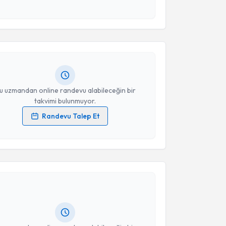
akvimi Talebi
esini kabul ediyorum.
Takvim Talebini Gönder
ğuz Yılmaz
için randevu takvimi talebi oluşturun. Size
 randevu almanız için bir takvim hazırlandığında e-
lgilendireceğiz.
resiniz
u uzmandan online randevu alabileceğin bir
takvimi bulunmuyor.
Randevu Talep Et
 verilerimin işlenmesine ilişkin
Aydınlatma Metni
'ni
 ve kişisel verilerimin belirtilen kapsamda
akvimi Talebi
esini kabul ediyorum.
Gürhan Günay
için randevu takvimi talebi oluşturun.
Takvim Talebini Gönder
andan randevu almanız için bir takvim
ında e-posta ile bilgilendireceğiz.
resiniz