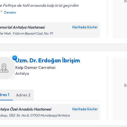
B
de Fethiye de tatil sırasında kalp krizi geçirdim
.
Devamı
Kişisel
okudum
morial Antalya Hastanesi
Haritada Göster
işlenm
er Mah. Yıldırım Beyazıt Cad. No: 91
Randevu T
Uzm. Dr. 
Uzm. Dr. Erdoğan İbrişim
Size bu uzm
hazırlandığ
Kalp Damar Cerrahisi
Antalya
E-posta Ad
B
dres
1
Adres
2
Kişisel
talya Özel Anadolu Hastanesi
Haritada Göster
Randevu T
okudum
başı, 1352. Sk. No:8, 07100 Muratpaşa/Antalya
işlenm