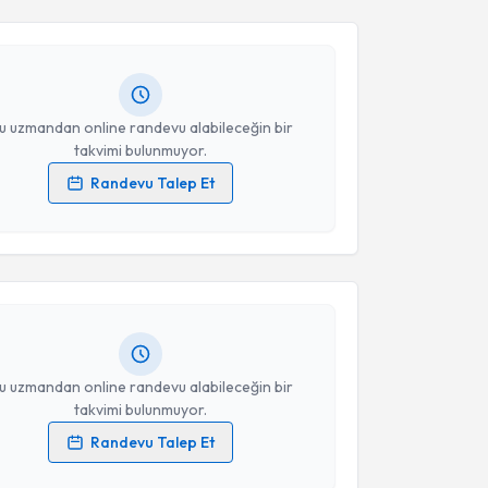
vket Başarır
için randevu takvimi talebi oluşturun.
Takvim Talebini Gönder
andan randevu almanız için bir takvim
ında e-posta ile bilgilendireceğiz.
resiniz
u uzmandan online randevu alabileceğin bir
takvimi bulunmuyor.
Randevu Talep Et
akvimi Talebi
 verilerimin işlenmesine ilişkin
Aydınlatma Metni
'ni
 ve kişisel verilerimin belirtilen kapsamda
esini kabul ediyorum.
Ertan Akbay
için randevu takvimi talebi oluşturun. Size
 randevu almanız için bir takvim hazırlandığında e-
lgilendireceğiz.
Takvim Talebini Gönder
resiniz
u uzmandan online randevu alabileceğin bir
takvimi bulunmuyor.
Randevu Talep Et
akvimi Talebi
 verilerimin işlenmesine ilişkin
Aydınlatma Metni
'ni
 ve kişisel verilerimin belirtilen kapsamda