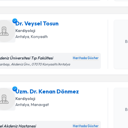
işlenm
Dr. Veysel
uzmandan ra
Dr. Veysel Tosun
posta ile bi
Kardiyoloji
E-posta Ad
Antalya
, Konyaaltı
B
deniz Üniversitesi Tıp Fakültesi
Haritada Göster
Randevu T
Kişisel
arbaşı, Akdeniz Ünv., 07070 Konyaaltı/Antalya
okudum
işlenm
Uzm. Dr.
Size bu uzm
Uzm. Dr. Kenan Dönmez
hazırlandığ
Kardiyoloji
E-posta Ad
Antalya
, Manavgat
B
el Akdeniz Hastanesi
Haritada Göster