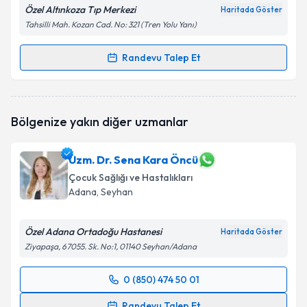
Özel Altınkoza Tıp Merkezi
Haritada Göster
Tahsilli Mah. Kozan Cad. No: 321 (Tren Yolu Yanı)
Randevu Talep Et
Randevu Takvimi Talebi
Uzm. Dr. Cem Keskin
için randevu takvimi talebi
Bölgenize yakın diğer uzmanlar
oluşturun. Size bu uzmandan randevu almanız için bir
takvim hazırlandığında e-posta ile bilgilendireceğiz.
Uzm. Dr. Sena Kara Öncü
E-posta Adresiniz
Çocuk Sağlığı ve Hastalıkları
Adana
, Seyhan
Özel Adana Ortadoğu Hastanesi
Kişisel verilerimin işlenmesine ilişkin
Aydınlatma
Haritada Göster
Metni
'ni okudum ve kişisel verilerimin belirtilen
Ziyapaşa, 67055. Sk. No:1, 01140 Seyhan/Adana
kapsamda işlenmesini kabul ediyorum.
0 (850) 474 50 01
Randevu Takvimi Talebi
Takvim Talebini Gönder
Randevu Talep Et