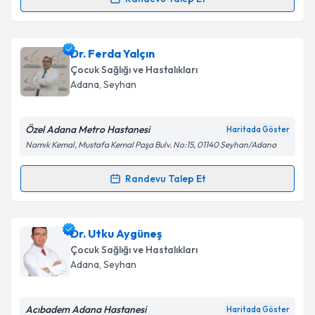
Uzm. Dr. Sena Kara Öncü
için randevu takvimi talebi
oluşturun. Size bu uzmandan randevu almanız için bir
Dr. Ferda Yalçın
takvim hazırlandığında e-posta ile bilgilendireceğiz.
Çocuk Sağlığı ve Hastalıkları
E-posta Adresiniz
Adana
, Seyhan
Özel Adana Metro Hastanesi
Haritada Göster
Namık Kemal, Mustafa Kemal Paşa Bulv. No:15, 01140 Seyhan/Adana
Kişisel verilerimin işlenmesine ilişkin
Aydınlatma
Metni
'ni okudum ve kişisel verilerimin belirtilen
Randevu Talep Et
kapsamda işlenmesini kabul ediyorum.
Randevu Takvimi Talebi
Takvim Talebini Gönder
Dr. Ferda Yalçın
için randevu takvimi talebi oluşturun.
Dr. Utku Aygüneş
Size bu uzmandan randevu almanız için bir takvim
Çocuk Sağlığı ve Hastalıkları
hazırlandığında e-posta ile bilgilendireceğiz.
Adana
, Seyhan
E-posta Adresiniz
Acıbadem Adana Hastanesi
Haritada Göster