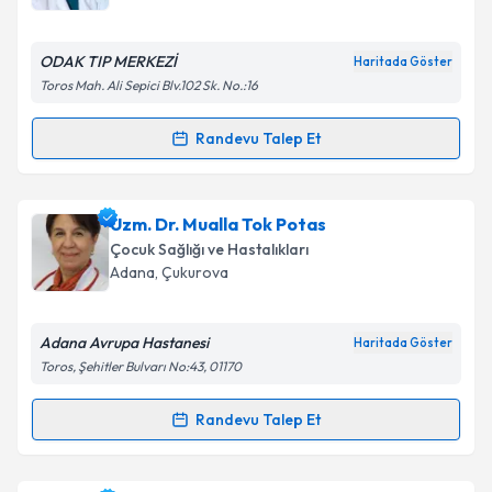
bilgilendireceğiz.
E-posta Adresiniz
ODAK TIP MERKEZİ
Haritada Göster
Toros Mah. Ali Sepici Blv.102 Sk. No.:16
Randevu Talep Et
Randevu Takvimi Talebi
Kişisel verilerimin işlenmesine ilişkin
Aydınlatma
Metni
'ni okudum ve kişisel verilerimin belirtilen
kapsamda işlenmesini kabul ediyorum.
Uzm. Dr. Gülsen Akpınar
için randevu takvimi talebi
Uzm. Dr. Mualla Tok Potas
oluşturun. Size bu uzmandan randevu almanız için bir
Çocuk Sağlığı ve Hastalıkları
takvim hazırlandığında e-posta ile bilgilendireceğiz.
Takvim Talebini Gönder
Adana
, Çukurova
E-posta Adresiniz
Adana Avrupa Hastanesi
Haritada Göster
Toros, Şehitler Bulvarı No:43, 01170
Kişisel verilerimin işlenmesine ilişkin
Aydınlatma
Randevu Talep Et
Randevu Takvimi Talebi
Metni
'ni okudum ve kişisel verilerimin belirtilen
kapsamda işlenmesini kabul ediyorum.