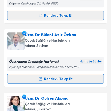
Döşeme, Cumhuriyet Cd. No:66, 01130
Kişisel verilerimin işlenmesine ilişkin
Aydınlatma
Randevu Talep Et
Randevu Takvimi Talebi
Metni
'ni okudum ve kişisel verilerimin belirtilen
kapsamda işlenmesini kabul ediyorum.
Dr. Utku Aygüneş
için randevu takvimi talebi
Uzm. Dr. Bülent Aziz Özkan
oluşturun. Size bu uzmandan randevu almanız için bir
Takvim Talebini Gönder
Çocuk Sağlığı ve Hastalıkları
takvim hazırlandığında e-posta ile bilgilendireceğiz.
Adana
, Seyhan
E-posta Adresiniz
Özel Adana Ortadoğu Hastanesi
Haritada Göster
Ziyapaşa Mahallesi, Ziyapaşa Mah. 67055. Sokak No:1
Kişisel verilerimin işlenmesine ilişkin
Aydınlatma
Randevu Talep Et
Randevu Takvimi Talebi
Metni
'ni okudum ve kişisel verilerimin belirtilen
kapsamda işlenmesini kabul ediyorum.
Uzm. Dr. Bülent Aziz Özkan
için randevu takvimi
Uzm. Dr. Gülsen Akpınar
talebi oluşturun. Size bu uzmandan randevu almanız
Takvim Talebini Gönder
Çocuk Sağlığı ve Hastalıkları
için bir takvim hazırlandığında e-posta ile
Adana
, Çukurova