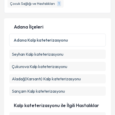
Çocuk Sağlığı ve Hastalıkları
1
E-posta Adresiniz
Adana İlçeleri
Kişisel verilerimin işlenmesine ilişkin
Aydınlatma
Metni
'ni okudum ve kişisel verilerimin belirtilen
Adana
Kalp kateterizasyonu
kapsamda işlenmesini kabul ediyorum.
Seyhan
Kalp kateterizasyonu
Takvim Talebini Gönder
Çukurova
Kalp kateterizasyonu
Aladağ(Karsantı)
Kalp kateterizasyonu
Sarıçam
Kalp kateterizasyonu
Kalp kateterizasyonu ile İlgili Hastalıklar