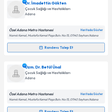
Uzm. Dr. Mualla Tok Potas
için randevu takvimi
Dr. İmadettin Gökten
talebi oluşturun. Size bu uzmandan randevu almanız
Takvim Talebini Gönder
Çocuk Sağlığı ve Hastalıkları
için bir takvim hazırlandığında e-posta ile
Adana
bilgilendireceğiz.
E-posta Adresiniz
Özel Adana Metro Hastanesi
Haritada Göster
Namık Kemal, Mustafa Kemal Paşa Bulv. No:15, 01140 Seyhan/Adana
Randevu Talep Et
Randevu Takvimi Talebi
Kişisel verilerimin işlenmesine ilişkin
Aydınlatma
Metni
'ni okudum ve kişisel verilerimin belirtilen
kapsamda işlenmesini kabul ediyorum.
Dr. İmadettin Gökten
için randevu takvimi talebi
Uzm. Dr. Betül Ünal
oluşturun. Size bu uzmandan randevu almanız için bir
Çocuk Sağlığı ve Hastalıkları
takvim hazırlandığında e-posta ile bilgilendireceğiz.
Takvim Talebini Gönder
Adana
E-posta Adresiniz
Özel Adana Metro Hastanesi
Haritada Göster
Namık Kemal, Mustafa Kemal Paşa Bulv. No:15, 01140 Seyhan/Adana
Kişisel verilerimin işlenmesine ilişkin
Aydınlatma
Randevu Talep Et