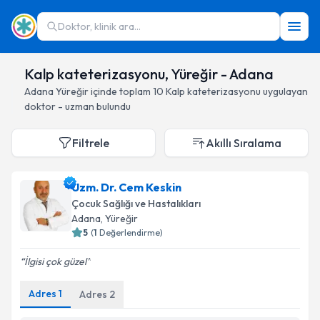
Doktor, klinik ara...
Kalp kateterizasyonu, Yüreğir - Adana
Adana
Yüreğir
içinde toplam
10
Kalp kateterizasyonu
uygulayan
doktor - uzman bulundu
Filtrele
Akıllı Sıralama
Uzm. Dr. Cem Keskin
Çocuk Sağlığı ve Hastalıkları
Adana
, Yüreğir
5
(
1
Değerlendirme)
İlgisi çok güzel
Adres
1
Adres
2