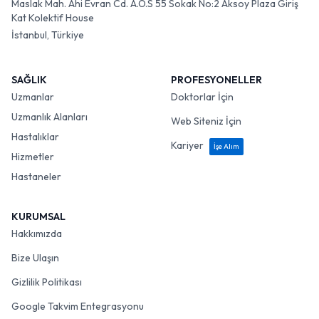
Maslak Mah. Ahi Evran Cd. A.O.S 55 Sokak No:2 Aksoy Plaza Giriş
Kat Kolektif House
İstanbul, Türkiye
SAĞLIK
PROFESYONELLER
Uzmanlar
Doktorlar İçin
Uzmanlık Alanları
Web Siteniz İçin
Hastalıklar
Kariyer
İşe Alım
Hizmetler
Hastaneler
KURUMSAL
Hakkımızda
Bize Ulaşın
Gizlilik Politikası
Google Takvim Entegrasyonu