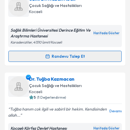
oluşturun. Size bu uzmandan randevu almanız için bir
Çocuk Sağlığı ve Hastalıkları
takvim hazırlandığında e-posta ile bilgilendireceğiz.
Kocaeli
E-posta Adresiniz
Sağlık Bilimleri Üniversitesi Derince Eğitim Ve
Haritada Göster
Araştırma Hastanesi
Karadenizliler, 41310 İzmit/Kocaeli
Kişisel verilerimin işlenmesine ilişkin
Aydınlatma
Metni
'ni okudum ve kişisel verilerimin belirtilen
Randevu Talep Et
Randevu Takvimi Talebi
kapsamda işlenmesini kabul ediyorum.
Uzm. Dr. Nazan Abak
için randevu takvimi talebi
Dr. Tuğba Kazmacan
Takvim Talebini Gönder
oluşturun. Size bu uzmandan randevu almanız için bir
Çocuk Sağlığı ve Hastalıkları
takvim hazırlandığında e-posta ile bilgilendireceğiz.
Kocaeli
5
(
1
Değerlendirme)
E-posta Adresiniz
Tuğba hanım cok ilgili ve sabirli bir hekim. Kendisinden
Devamı
allah...
Kocaelı Körfez Devlet Hastanesı
Haritada Göster