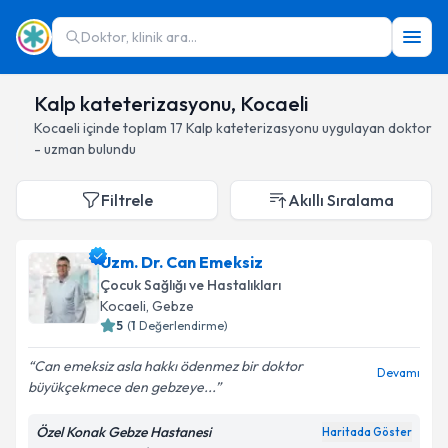
Doktor, klinik ara...
Kalp kateterizasyonu, Kocaeli
Kocaeli
içinde toplam
17
Kalp kateterizasyonu
uygulayan doktor
- uzman bulundu
Filtrele
Akıllı Sıralama
Uzm. Dr. Can Emeksiz
Çocuk Sağlığı ve Hastalıkları
Kocaeli
, Gebze
5
(
1
Değerlendirme)
Can emeksiz asla hakkı ödenmez bir doktor
Devamı
büyükçekmece den gebzeye...
Özel Konak Gebze Hastanesi
Haritada Göster