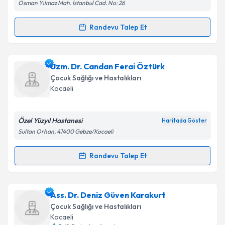
Osman Yılmaz Mah. İstanbul Cad. No: 26
Randevu Talep Et
Randevu Takvimi Talebi
Uzm. Dr. Can Emeksiz
için randevu takvimi talebi
Uzm. Dr. Candan Ferai Öztürk
oluşturun. Size bu uzmandan randevu almanız için bir
Çocuk Sağlığı ve Hastalıkları
takvim hazırlandığında e-posta ile bilgilendireceğiz.
Kocaeli
E-posta Adresiniz
Özel Yüzyıl Hastanesi
Haritada Göster
Sultan Orhan, 41400 Gebze/Kocaeli
Kişisel verilerimin işlenmesine ilişkin
Aydınlatma
Randevu Talep Et
Randevu Takvimi Talebi
Metni
'ni okudum ve kişisel verilerimin belirtilen
kapsamda işlenmesini kabul ediyorum.
Uzm. Dr. Candan Ferai Öztürk
için randevu takvimi
Ass. Dr. Deniz Güven Karakurt
talebi oluşturun. Size bu uzmandan randevu almanız
Takvim Talebini Gönder
Çocuk Sağlığı ve Hastalıkları
için bir takvim hazırlandığında e-posta ile
Kocaeli
bilgilendireceğiz.