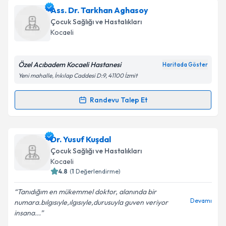
Uzm. Dr. Neslihan Baltacı
için randevu takvimi talebi
Ass. Dr. Tarkhan Aghasoy
oluşturun. Size bu uzmandan randevu almanız için bir
Takvim Talebini Gönder
Çocuk Sağlığı ve Hastalıkları
takvim hazırlandığında e-posta ile bilgilendireceğiz.
Kocaeli
E-posta Adresiniz
Özel Acıbadem Kocaeli Hastanesi
Haritada Göster
Yeni mahalle, İnkılap Caddesi D:9, 41100 İzmit
Kişisel verilerimin işlenmesine ilişkin
Aydınlatma
Randevu Talep Et
Randevu Takvimi Talebi
Metni
'ni okudum ve kişisel verilerimin belirtilen
kapsamda işlenmesini kabul ediyorum.
Ass. Dr. Tarkhan Aghasoy
için randevu takvimi talebi
Dr. Yusuf Kuşdal
oluşturun. Size bu uzmandan randevu almanız için bir
Takvim Talebini Gönder
Çocuk Sağlığı ve Hastalıkları
takvim hazırlandığında e-posta ile bilgilendireceğiz.
Kocaeli
4.8
(
1
Değerlendirme)
E-posta Adresiniz
Tanıdığım en mükemmel doktor, alanında bir
Devamı
numara.bılgısıyle,ılgısıyle,durusuyla guven veriyor
insana...