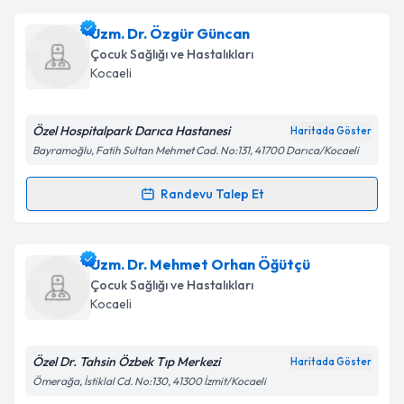
Uzm. Dr. Özlem Kantaş
için randevu takvimi talebi
Uzm. Dr. Özgür Güncan
oluşturun. Size bu uzmandan randevu almanız için bir
Çocuk Sağlığı ve Hastalıkları
takvim hazırlandığında e-posta ile bilgilendireceğiz.
Kocaeli
E-posta Adresiniz
Özel Hospitalpark Darıca Hastanesi
Haritada Göster
Bayramoğlu, Fatih Sultan Mehmet Cad. No:131, 41700 Darıca/Kocaeli
Kişisel verilerimin işlenmesine ilişkin
Aydınlatma
Randevu Talep Et
Randevu Takvimi Talebi
Metni
'ni okudum ve kişisel verilerimin belirtilen
kapsamda işlenmesini kabul ediyorum.
Uzm. Dr. Özgür Güncan
için randevu takvimi talebi
Uzm. Dr. Mehmet Orhan Öğütçü
oluşturun. Size bu uzmandan randevu almanız için bir
Takvim Talebini Gönder
Çocuk Sağlığı ve Hastalıkları
takvim hazırlandığında e-posta ile bilgilendireceğiz.
Kocaeli
E-posta Adresiniz
Özel Dr. Tahsin Özbek Tıp Merkezi
Haritada Göster
Ömerağa, İstiklal Cd. No:130, 41300 İzmit/Kocaeli