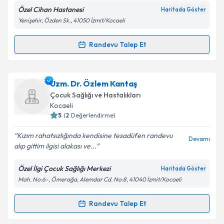
Kişisel verilerimin işlenmesine ilişkin
Aydınlatma
Özel Cihan Hastanesi
Haritada Göster
Metni
'ni okudum ve kişisel verilerimin belirtilen
Yenişehir, Özden Sk., 41050 İzmit/Kocaeli
kapsamda işlenmesini kabul ediyorum.
Randevu Talep Et
Randevu Takvimi Talebi
Takvim Talebini Gönder
Dr. Yusuf Kuşdal
için randevu takvimi talebi oluşturun.
Uzm. Dr. Özlem Kantaş
Size bu uzmandan randevu almanız için bir takvim
Çocuk Sağlığı ve Hastalıkları
hazırlandığında e-posta ile bilgilendireceğiz.
Kocaeli
5
(
2
Değerlendirme)
E-posta Adresiniz
Kızım rahatsızlığında kendisine tesadüfen randevu
Devamı
alıp gittim ilgisi alakası ve...
Özel İlgi Çocuk Sağlığı Merkezi
Haritada Göster
Kişisel verilerimin işlenmesine ilişkin
Aydınlatma
Mah. No:6-, Ömerağa, Alemdar Cd. No:8, 41040 İzmit/Kocaeli
Metni
'ni okudum ve kişisel verilerimin belirtilen
kapsamda işlenmesini kabul ediyorum.
Randevu Talep Et
Randevu Takvimi Talebi
Takvim Talebini Gönder