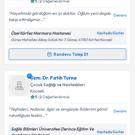
5
(
2
Değerlendirme)
E-posta Adresiniz
Hayatımda gördüğüm en iyi doktor. Oğlum yeni dogdu
Devamı
takip ettirdigimiz...
Özel Körfez Marmara Hastanesi
Haritada Göster
Güney Mahallesi Albay Sokak No 7, Güney, 41780 Körfez/Kocaeli
Kişisel verilerimin işlenmesine ilişkin
Aydınlatma
Metni
'ni okudum ve kişisel verilerimin belirtilen
kapsamda işlenmesini kabul ediyorum.
Randevu Talep Et
Randevu Takvimi Talebi
Takvim Talebini Gönder
Ass. Dr. Deniz Güven Karakurt
için randevu takvimi
Uzm. Dr. Fatih Turna
talebi oluşturun. Size bu uzmandan randevu almanız
Çocuk Sağlığı ve Hastalıkları
için bir takvim hazırlandığında e-posta ile
Kocaeli
bilgilendireceğiz.
5
(
2
Değerlendirme)
E-posta Adresiniz
Teşhisleri, tedavisi, ilgisi ve sevgisiyle İkizlerimi gönül
Devamı
rahatlığıyla teslim...
Sağlık Bilimleri Üniversitesi Derince Eğitim Ve
Haritada Göster