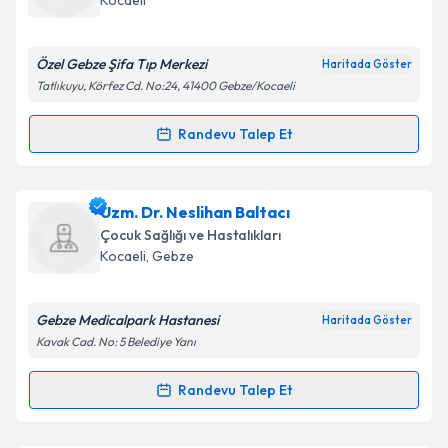
Kocaeli
E-posta Adresiniz
Özel Gebze Şifa Tıp Merkezi
Haritada Göster
Tatlıkuyu, Körfez Cd. No:24, 41400 Gebze/Kocaeli
Kişisel verilerimin işlenmesine ilişkin
Aydınlatma
Randevu Talep Et
Randevu Takvimi Talebi
Metni
'ni okudum ve kişisel verilerimin belirtilen
kapsamda işlenmesini kabul ediyorum.
Uzm. Dr. Metin Örnek
için randevu takvimi talebi
Uzm. Dr. Neslihan Baltacı
oluşturun. Size bu uzmandan randevu almanız için bir
Takvim Talebini Gönder
Çocuk Sağlığı ve Hastalıkları
takvim hazırlandığında e-posta ile bilgilendireceğiz.
Kocaeli
, Gebze
E-posta Adresiniz
Gebze Medicalpark Hastanesi
Haritada Göster
Kavak Cad. No: 5 Belediye Yanı
Kişisel verilerimin işlenmesine ilişkin
Aydınlatma
Randevu Talep Et
Randevu Takvimi Talebi
Metni
'ni okudum ve kişisel verilerimin belirtilen
kapsamda işlenmesini kabul ediyorum.