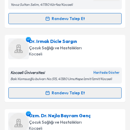
Kişisel verilerimin işlenmesine ilişkin
Aydınlatma
Yavuz Sultan Selim, 41780 Körfez/Kocaeli
Metni
'ni okudum ve kişisel verilerimin belirtilen
kapsamda işlenmesini kabul ediyorum.
Randevu Talep Et
Randevu Takvimi Talebi
Takvim Talebini Gönder
Dr. Tuğba Kazmacan
için randevu takvimi talebi
Dr. Irmak Dicle Sargın
oluşturun. Size bu uzmandan randevu almanız için bir
Çocuk Sağlığı ve Hastalıkları
takvim hazırlandığında e-posta ile bilgilendireceğiz.
Kocaeli
E-posta Adresiniz
Kocaeli Üniversitesi
Haritada Göster
Baki Komsuoğlu bulvarı No:515, 41380 Umuttepe İzmit/İzmit/Kocaeli
Kişisel verilerimin işlenmesine ilişkin
Aydınlatma
Randevu Talep Et
Randevu Takvimi Talebi
Metni
'ni okudum ve kişisel verilerimin belirtilen
kapsamda işlenmesini kabul ediyorum.
Dr. Irmak Dicle Sargın
için randevu takvimi talebi
Uzm. Dr. Nejla Bayram Genç
oluşturun. Size bu uzmandan randevu almanız için bir
Takvim Talebini Gönder
Çocuk Sağlığı ve Hastalıkları
takvim hazırlandığında e-posta ile bilgilendireceğiz.
Kocaeli