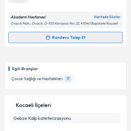
E-posta Adresiniz
Akademi Hastanesi
Haritada Göster
Ovacık Mah., Ovacık, D-100 Karayolu No: 22, 41040 Başiskele/Kocaeli
Kişisel verilerimin işlenmesine ilişkin
Aydınlatma
Randevu Talep Et
Randevu Takvimi Talebi
Metni
'ni okudum ve kişisel verilerimin belirtilen
kapsamda işlenmesini kabul ediyorum.
Uzm. Dr. Nejla Bayram Genç
için randevu takvimi
talebi oluşturun. Size bu uzmandan randevu almanız
Takvim Talebini Gönder
İlgili Branşlar
için bir takvim hazırlandığında e-posta ile
bilgilendireceğiz.
Çocuk Sağlığı ve Hastalıkları
17
E-posta Adresiniz
Kocaeli İlçeleri
Gebze
Kalp kateterizasyonu
Kişisel verilerimin işlenmesine ilişkin
Aydınlatma
Metni
'ni okudum ve kişisel verilerimin belirtilen
kapsamda işlenmesini kabul ediyorum.