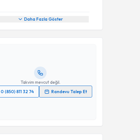
Daha Fazla Göster
akvimi Talebi
Bülent Demir
için randevu takvimi talebi oluşturun.
andan randevu almanız için bir takvim
ında e-posta ile bilgilendireceğiz.
resiniz
Takvim mevcut değil.
0 (850) 811 32 74
Randevu Talep Et
 verilerimin işlenmesine ilişkin
Aydınlatma Metni
'ni
 ve kişisel verilerimin belirtilen kapsamda
esini kabul ediyorum.
Takvim Talebini Gönder