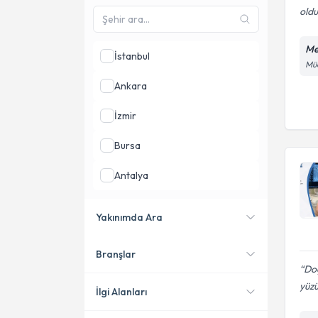
oldu
Me
İstanbul
Müc
Ankara
İzmir
Bursa
Antalya
Samsun
Yakınımda Ara
Denizli
Branşlar
Konumuma yakın uzmanları
Do
göster
yüzü
İlgi Alanları