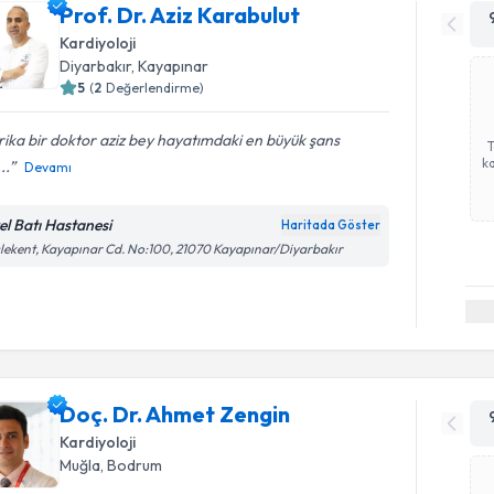
Prof. Dr. Aziz Karabulut
Kardiyoloji
Diyarbakır
,
Kayapınar
5
(
2
Değerlendirme)
ika bir doktor aziz bey hayatımdaki en büyük şans
ka
..
Devamı
el Batı Hastanesi
Haritada Göster
lekent, Kayapınar Cd. No:100, 21070 Kayapınar/Diyarbakır
Doç. Dr. Ahmet Zengin
Kardiyoloji
Muğla
,
Bodrum