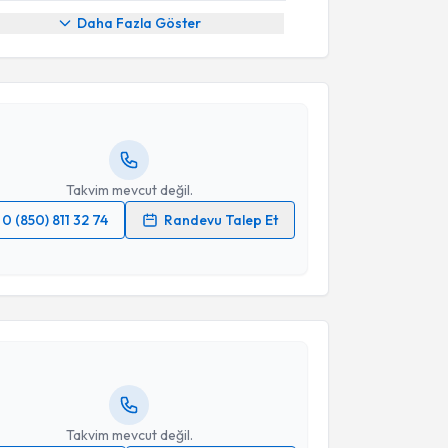
akvimi Talebi
Daha Fazla Göster
urşit Soyer
için randevu takvimi talebi oluşturun.
andan randevu almanız için bir takvim
ında e-posta ile bilgilendireceğiz.
resiniz
Takvim mevcut değil.
0 (850) 811 32 74
Randevu Talep Et
akvimi Talebi
 verilerimin işlenmesine ilişkin
Aydınlatma Metni
'ni
 ve kişisel verilerimin belirtilen kapsamda
esini kabul ediyorum.
Ceyla Zeynep Çolakoğlu Gevher
için randevu
ebi oluşturun. Size bu uzmandan randevu almanız için
Takvim Talebini Gönder
hazırlandığında e-posta ile bilgilendireceğiz.
resiniz
Takvim mevcut değil.