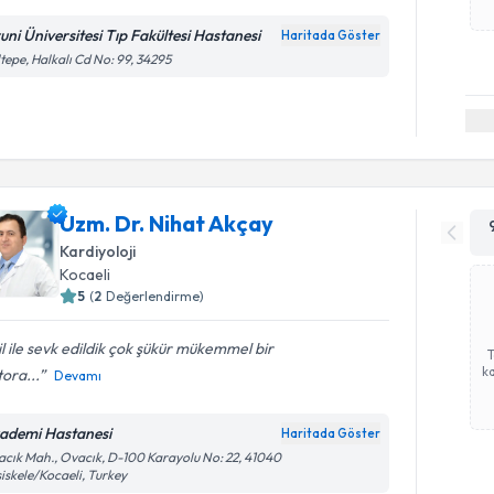
runi Üniversitesi Tıp Fakültesi Hastanesi
Haritada Göster
tepe, Halkalı Cd No: 99, 34295
Uzm. Dr. Nihat Akçay
Kardiyoloji
Kocaeli
5
(
2
Değerlendirme)
l ile sevk edildik çok şükür mükemmel bir
ka
ora...
Devamı
ademi Hastanesi
Haritada Göster
cık Mah., Ovacık, D-100 Karayolu No: 22, 41040
iskele/Kocaeli, Turkey