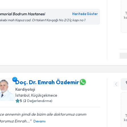
morial Bodrum Hastanesi
Haritada Göster
ka
kebi mah Kapuz cad. Ortakent Kavşağı No 2/2 İç kapı no 1
Doç. Dr. Emrah Özdemir
Kardiyoloji
İstanbul
,
Küçükçekmece
5
(
2
Değerlendirme)
ce annemin şimdi de bizim aile doktorumuz canım
ka
torumuz Emrah...
Devamı