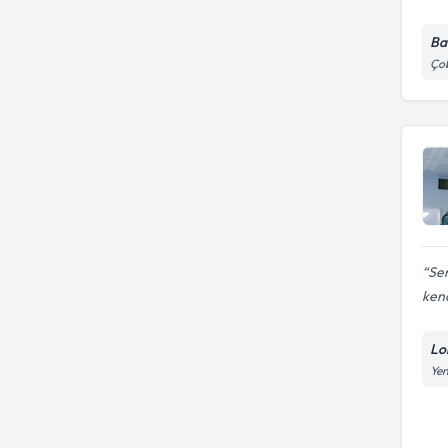
Ba
Çob
Ser
kend
Lo
Yen