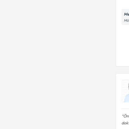
Me
Müs
Ön
dok