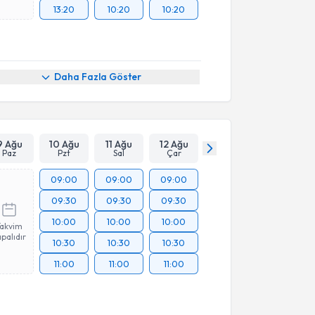
13:20
10:20
10:20
Daha Fazla Göster
9 Ağu
10 Ağu
11 Ağu
12 Ağu
Paz
Pzt
Sal
Çar
09:00
09:00
09:00
09:30
09:30
09:30
10:00
10:00
10:00
Takvim
palıdır
10:30
10:30
10:30
11:00
11:00
11:00