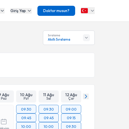
Giriş Yap
Doktor musun?
Sıralama
Akıllı Sıralama
9 Ağu
10 Ağu
11 Ağu
12 Ağu
Paz
Pzt
Sal
Çar
09:30
09:30
09:00
09:45
09:45
09:15
10:00
10:00
09:30
Takvim