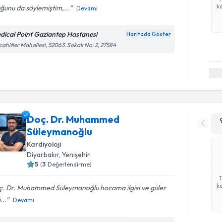
ka
ğunu da söylemiştim,...
Devamı
dical Point Gaziantep Hastanesi
Haritada Göster
ahitler Mahallesi, 52063. Sokak No: 2, 27584
Doç. Dr. Muhammed
Süleymanoğlu
Kardiyoloji
Diyarbakır
,
Yenişehir
5
(
3
Değerlendirme)
ka
ç. Dr. Muhammed Süleymanoğlu hocama ilgisi ve güler
...
Devamı