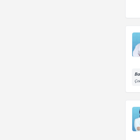
Ba
Çob