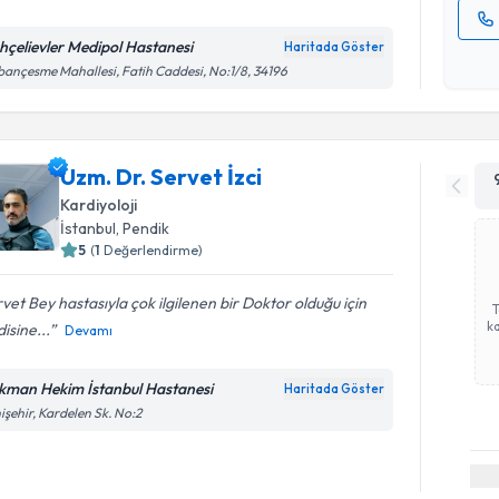
hçelievler Medipol Hastanesi
Haritada Göster
Kişisel
ançesme Mahallesi, Fatih Caddesi, No:1/8, 34196
okudum
işlenm
Uzm. Dr. Servet İzci
Kardiyoloji
İstanbul
,
Pendik
5
(
1
Değerlendirme)
vet Bey hastasıyla çok ilgilenen bir Doktor olduğu için
ka
isine...
Devamı
kman Hekim İstanbul Hastanesi
Haritada Göster
işehir, Kardelen Sk. No:2