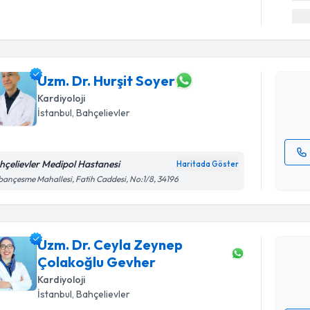
Randevu T
Uzm. Dr. H
Size bu uzm
hazırlandığ
Uzm. Dr. Hurşit Soyer
Kardiyoloji
E-posta Ad
İstanbul
,
Bahçelievler
hçelievler Medipol Hastanesi
Haritada Göster
Randevu T
Kişisel
ançesme Mahallesi, Fatih Caddesi, No:1/8, 34196
okudum
işlenm
Uzm. Dr. 
takvimi tal
Uzm. Dr. Ceyla Zeynep
bir takvim 
Çolakoğlu Gevher
E-posta Ad
Kardiyoloji
İstanbul
,
Bahçelievler