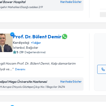
el Bower Hospital
Haritada Göster
işehir Mahallesi Elazığ caddesi 2/9
Randevu T
Prof. Dr. 
Prof. Dr. Bülent Demir
Size bu uzm
Kardiyoloji
+
1
diğer
hazırlandığ
İstanbul
,
Bağcılar
5
(
39
Değerlendirme)
E-posta Ad
gili Hocam Prof. Dr. Bülent Demir, Kalp damarlarim
ıydı ve...
Devamı
Kişisel
okudum
dipol Mega Üniversite Hastanesi
Haritada Göster
işlenm
 Avrupa Otoyolu Göztepe Çıkışı No: 1 Bagcilar 34214