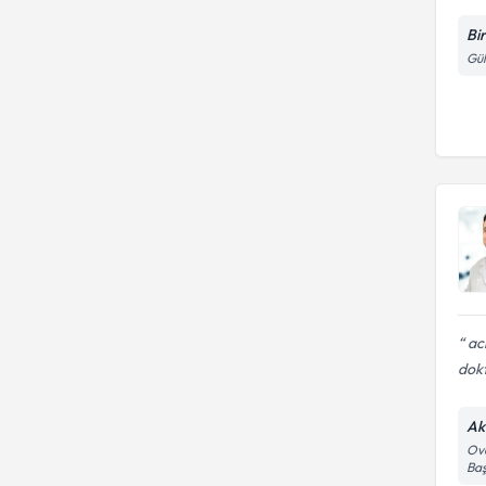
Bi
Gül
aci
dokt
Ak
Ova
Baş