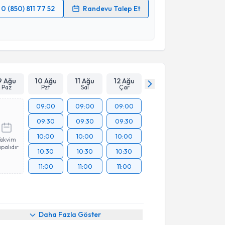
0 (850) 811 77 52
Randevu Talep Et
 verilerimin işlenmesine ilişkin
Aydınlatma Metni
'ni
 ve kişisel verilerimin belirtilen kapsamda
esini kabul ediyorum.
Takvim Talebini Gönder
9 Ağu
10 Ağu
11 Ağu
12 Ağu
Paz
Pzt
Sal
Çar
09:00
09:00
09:00
09:30
09:30
09:30
10:00
10:00
10:00
Takvim
palıdır
10:30
10:30
10:30
11:00
11:00
11:00
Daha Fazla Göster