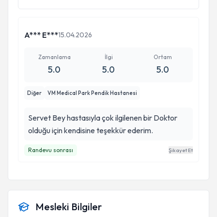
A*** E***
15.04.2026
Zamanlama
İlgi
Ortam
5.0
5.0
5.0
Diğer
VM Medical Park Pendik Hastanesi
Servet Bey hastasıyla çok ilgilenen bir Doktor
olduğu için kendisine teşekkür ederim.
Randevu sonrası
Şikayet Et
Mesleki Bilgiler