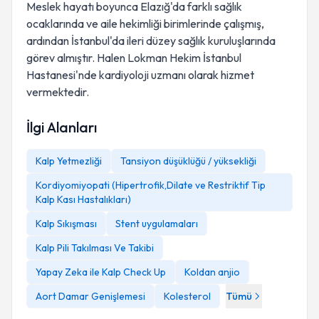
Meslek hayatı boyunca Elazığ'da farklı sağlık
ocaklarında ve aile hekimliği birimlerinde çalışmış,
ardından İstanbul'da ileri düzey sağlık kuruluşlarında
görev almıştır. Halen Lokman Hekim İstanbul
Hastanesi'nde kardiyoloji uzmanı olarak hizmet
vermektedir.
İlgi Alanları
Kalp Yetmezliği
Tansiyon düşüklüğü / yüksekliği
Kordiyomiyopati (Hipertrofik,Dilate ve Restriktif Tip
Kalp Kası Hastalıkları)
Kalp Sıkışması
Stent uygulamaları
Kalp Pili Takılması Ve Takibi
Yapay Zeka ile Kalp Check Up
Koldan anjio
Aort Damar Genişlemesi
Kolesterol
Tümü