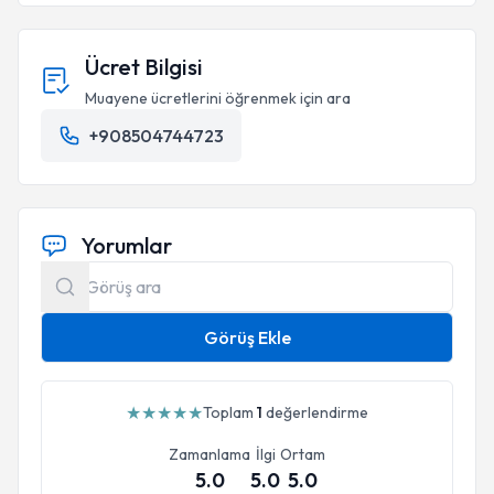
Ücret Bilgisi
Muayene ücretlerini öğrenmek için ara
+908504744723
Yorumlar
Görüş Ekle
★
★
★
★
★
Toplam
1
değerlendirme
Zamanlama
İlgi
Ortam
5.0
5.0
5.0