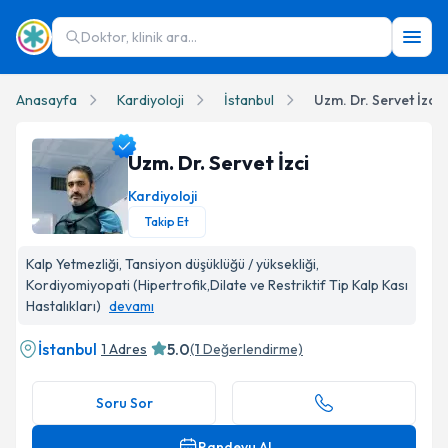
Doktor, klinik ara...
Anasayfa
Kardiyoloji
İstanbul
Uzm. Dr. Servet İzci
Uzm. Dr. Servet İzci
Kardiyoloji
Takip Et
Uzm. Dr. Servet İzci Profil Fotoğrafı
Kalp Yetmezliği, Tansiyon düşüklüğü / yüksekliği,
Kordiyomiyopati (Hipertrofik,Dilate ve Restriktif Tip Kalp Kası
Hastalıkları)
devamı
İstanbul
5.0
1 Adres
(
1
Değerlendirme)
Soru Sor
Randevu Al