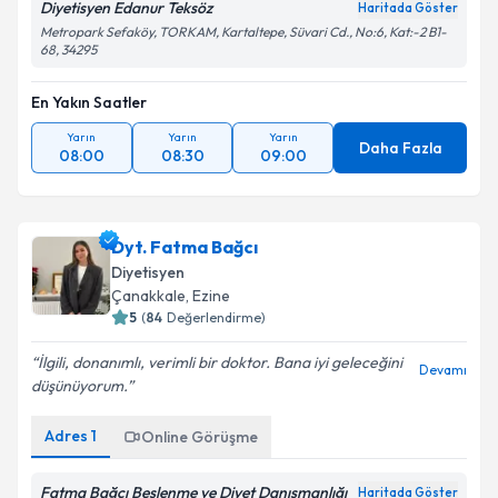
Diyetisyen Edanur Teksöz
Haritada Göster
Metropark Sefaköy, TORKAM, Kartaltepe, Süvari Cd., No:6, Kat:-2 B1-
68, 34295
En Yakın Saatler
Yarın
Yarın
Yarın
Daha Fazla
08:00
08:30
09:00
Dyt. Fatma Bağcı
Diyetisyen
Çanakkale
,
Ezine
5
(
84
Değerlendirme)
İlgili, donanımlı, verimli bir doktor. Bana iyi geleceğini
Devamı
düşünüyorum.
Adres
1
Online Görüşme
Fatma Bağcı Beslenme ve Diyet Danışmanlığı
Haritada Göster