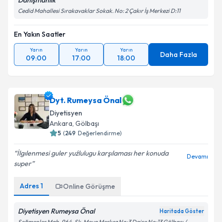
Danışmanlık
Cedid Mahallesi Sırakavaklar Sokak. No: 2 Çakır İş Merkezi D:11
En Yakın Saatler
Yarın
Yarın
Yarın
Daha Fazla
09:00
17:00
18:00
Dyt. Rumeysa Önal
Diyetisyen
Ankara
,
Gölbaşı
5
(
249
Değerlendirme)
İlgılenmesi guler yuźlulugu karşılaması her konuda
Devamı
super
Adres
1
Online Görüşme
Diyetisyen Rumeysa Önal
Haritada Göster
Seğmenler Mah. 964. Sk. Meva Merkez No:3 Daire No:13 Gölbaşı /