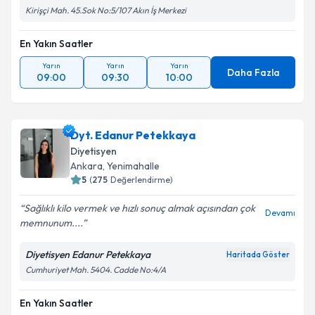
Kirişçi Mah. 45.Sok No:5/107 Akın İş Merkezi
En Yakın Saatler
Yarın
Yarın
Yarın
Daha Fazla
09:00
09:30
10:00
Dyt. Edanur Petekkaya
Diyetisyen
Ankara
,
Yenimahalle
5
(
275
Değerlendirme)
Sağlıklı kilo vermek ve hızlı sonuç almak açısından çok
Devamı
memnunum....
Diyetisyen Edanur Petekkaya
Haritada Göster
Cumhuriyet Mah. 5404. Cadde No:4/A
En Yakın Saatler