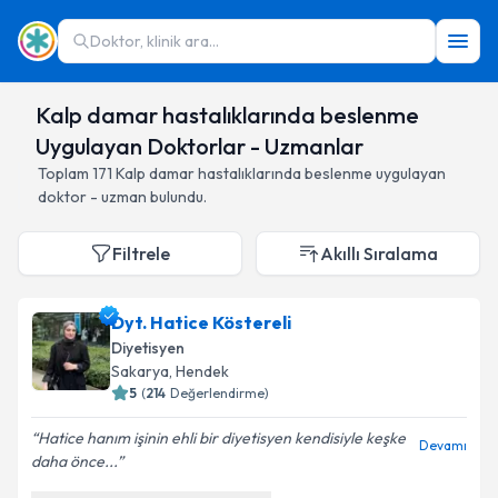
Doktor, klinik ara...
Kalp damar hastalıklarında beslenme
Uygulayan Doktorlar - Uzmanlar
Toplam
171
Kalp damar hastalıklarında beslenme
uygulayan
doktor - uzman bulundu.
Filtrele
Akıllı Sıralama
Dyt. Hatice Köstereli
Diyetisyen
Sakarya
,
Hendek
5
(
214
Değerlendirme)
Hatice hanım işinin ehli bir diyetisyen kendisiyle keşke
Devamı
daha önce...