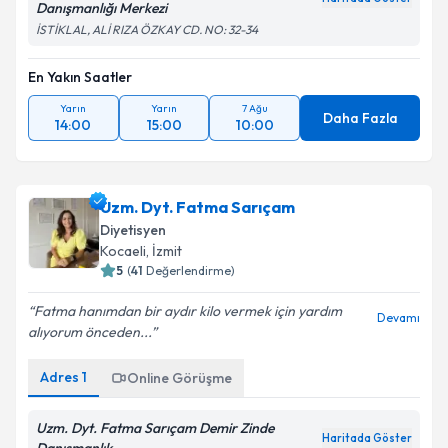
Danışmanlığı Merkezi
İSTİKLAL, ALİ RIZA ÖZKAY CD. NO: 32-34
En Yakın Saatler
Yarın
Yarın
7 Ağu
Daha Fazla
14:00
15:00
10:00
Uzm. Dyt. Fatma Sarıçam
Diyetisyen
Kocaeli
,
İzmit
5
(
41
Değerlendirme)
Fatma hanımdan bir aydır kilo vermek için yardım
Devamı
alıyorum önceden...
Adres
1
Online Görüşme
Uzm. Dyt. Fatma Sarıçam Demir Zinde
Haritada Göster