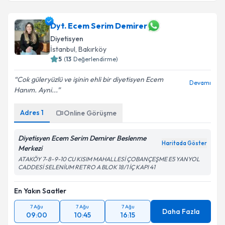
Dyt. Ecem Serim Demirer
Diyetisyen
İstanbul
,
Bakırköy
5
(
13
Değerlendirme)
Cok güleryüzlü ve işinin ehli bir diyetisyen Ecem
Devamı
Hanım. Ayni...
Adres
1
Online Görüşme
Diyetisyen Ecem Serim Demirer Beslenme
Haritada Göster
Merkezi
ATAKÖY 7-8-9-10 CU KISIM MAHALLESİ ÇOBANÇEŞME E5 YANYOL
CADDESİ SELENİUM RETRO A BLOK 18/1 İÇ KAPI 41
En Yakın Saatler
7 Ağu
7 Ağu
7 Ağu
Daha Fazla
09:00
10:45
16:15