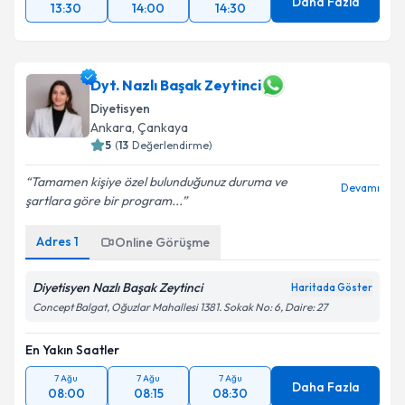
Daha Fazla
13:30
14:00
14:30
Dyt. Nazlı Başak Zeytinci
Diyetisyen
Ankara
,
Çankaya
5
(
13
Değerlendirme)
Tamamen kişiye özel bulunduğunuz duruma ve
Devamı
şartlara göre bir program...
Adres
1
Online Görüşme
Diyetisyen Nazlı Başak Zeytinci
Haritada Göster
Concept Balgat, Oğuzlar Mahallesi 1381. Sokak No: 6, Daire: 27
En Yakın Saatler
7 Ağu
7 Ağu
7 Ağu
Daha Fazla
08:00
08:15
08:30