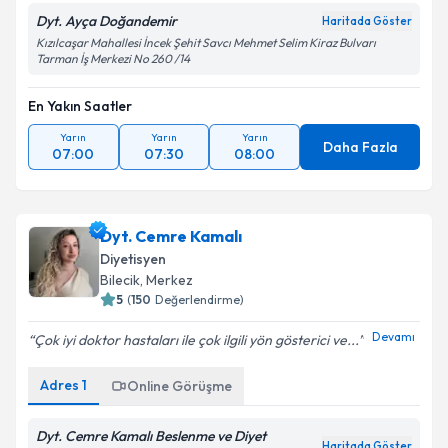
Dyt. Ayça Doğandemir
Haritada Göster
Kızılcaşar Mahallesi İncek Şehit Savcı Mehmet Selim Kiraz Bulvarı
Tarman İş Merkezi No 260 /14
En Yakın Saatler
Yarın
Yarın
Yarın
Daha Fazla
07:00
07:30
08:00
Dyt. Cemre Kamalı
Diyetisyen
Bilecik
,
Merkez
5
(
150
Değerlendirme)
Devamı
Çok iyi doktor hastaları ile çok ilgili yön gösterici ve...
Adres
1
Online Görüşme
Dyt. Cemre Kamalı Beslenme ve Diyet
Haritada Göster