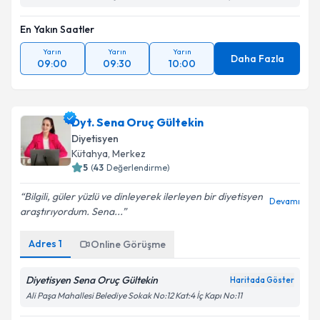
En Yakın Saatler
Yarın
Yarın
Yarın
Daha Fazla
09:00
09:30
10:00
Dyt. Sena Oruç Gültekin
Diyetisyen
Kütahya
,
Merkez
5
(
43
Değerlendirme)
Bilgili, güler yüzlü ve dinleyerek ilerleyen bir diyetisyen
Devamı
araştırıyordum. Sena...
Adres
1
Online Görüşme
Diyetisyen Sena Oruç Gültekin
Haritada Göster
Ali Paşa Mahallesi Belediye Sokak No:12 Kat:4 İç Kapı No:11