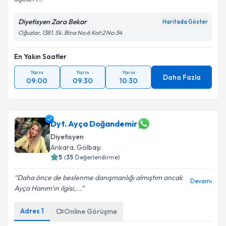
Diyetisyen Zara Bekar
Haritada Göster
Oğuzlar, 1381. Sk. Bina No:6 Kat:2 No:34
En Yakın Saatler
Yarın
Yarın
Yarın
Daha Fazla
09:00
09:30
10:30
Dyt. Ayça Doğandemir
Diyetisyen
Ankara
,
Gölbaşı
5
(
35
Değerlendirme)
Daha önce de beslenme danışmanlığı almıştım ancak
Devamı
Ayça Hanım’ın ilgisi,...
Adres
1
Online Görüşme