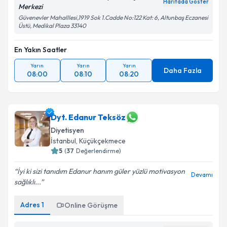
Haritada Göster
Merkezi
Güvenevler Mahalllesi,1919 Sok 1.Cadde No:122 Kat: 6, Altunbaş Eczanesi
Üstü, Medikal Plaza 33140
En Yakın Saatler
Yarın
Yarın
Yarın
Daha Fazla
08:00
08:10
08:20
Dyt. Edanur Teksöz
Diyetisyen
İstanbul
,
Küçükçekmece
5
(
37
Değerlendirme)
İyi ki sizi tanıdım Edanur hanım güler yüzlü motivasyon
Devamı
sağlıklı...
Adres
1
Online Görüşme