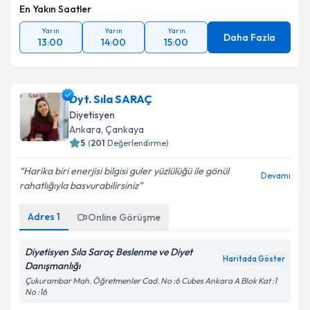
En Yakın Saatler
Yarın
Yarın
Yarın
Daha Fazla
13:00
14:00
15:00
Dyt. Sıla SARAÇ
Diyetisyen
Ankara
,
Çankaya
5
(
201
Değerlendirme)
Harika biri enerjisi bilgisi guler yüzlülüğü ile gönül
Devamı
rahatlığıyla basvurabilirsiniz
Adres
1
Online Görüşme
Diyetisyen Sıla Saraç Beslenme ve Diyet
Haritada Göster
Danışmanlığı
Çukurambar Mah. Öğretmenler Cad. No :6 Cubes Ankara A Blok Kat :1
No :16