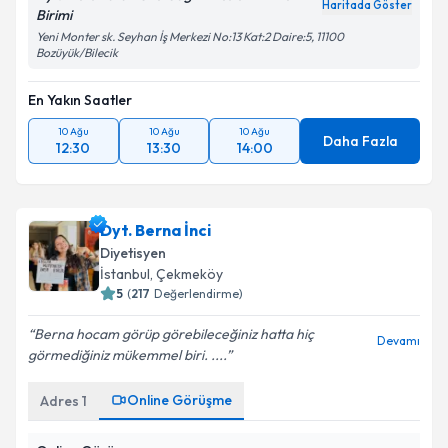
Haritada Göster
Birimi
Yeni Monter sk. Seyhan İş Merkezi No:13 Kat:2 Daire:5, 11100
Bozüyük/Bilecik
En Yakın Saatler
10 Ağu
10 Ağu
10 Ağu
Daha Fazla
12:30
13:30
14:00
Dyt. Berna İnci
Diyetisyen
İstanbul
,
Çekmeköy
5
(
217
Değerlendirme)
Berna hocam️ görüp görebileceğiniz hatta hiç
Devamı
görmediğiniz mükemmel biri. ....
Online Görüşme
Adres
1