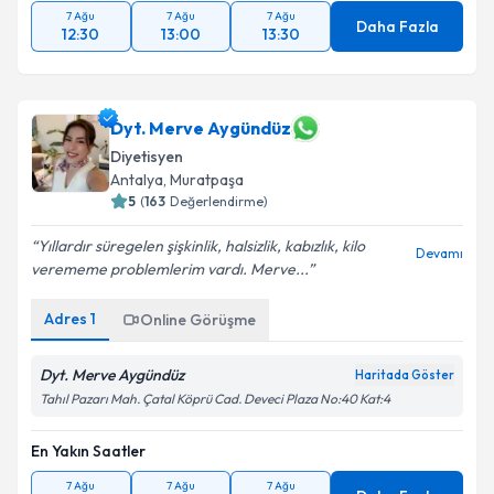
7 Ağu
7 Ağu
7 Ağu
Daha Fazla
12:30
13:00
13:30
Dyt. Merve Aygündüz
Diyetisyen
Antalya
,
Muratpaşa
5
(
163
Değerlendirme)
Yıllardır süregelen şişkinlik, halsizlik, kabızlık, kilo
Devamı
verememe problemlerim vardı. Merve...
Adres
1
Online Görüşme
Dyt. Merve Aygündüz
Haritada Göster
Tahıl Pazarı Mah. Çatal Köprü Cad. Deveci Plaza No:40 Kat:4
En Yakın Saatler
7 Ağu
7 Ağu
7 Ağu