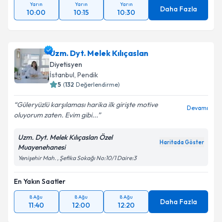
Yarın
Yarın
Yarın
Daha Fazla
10:00
10:15
10:30
Uzm. Dyt. Melek Kılıçaslan
Diyetisyen
İstanbul
,
Pendik
5
(
132
Değerlendirme)
Güleryüzlü karşılaması harika ilk girişte motive
Devamı
oluyorum zaten. Evim gibi...
Uzm. Dyt. Melek Kılıçaslan Özel
Haritada Göster
Muayenehanesi
Yenişehir Mah. , Şefika Sokağı No:10/1 Daire:3
En Yakın Saatler
8 Ağu
8 Ağu
8 Ağu
Daha Fazla
11:40
12:00
12:20