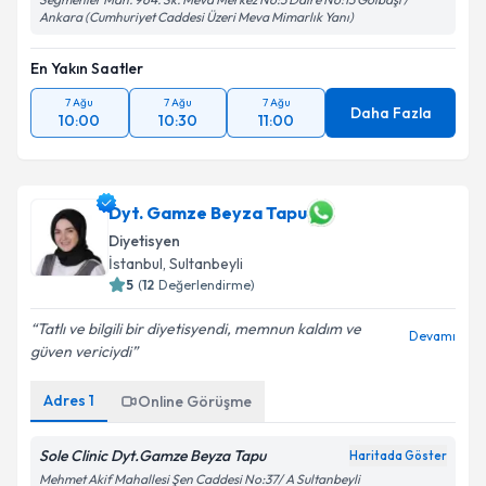
Ankara (Cumhuriyet Caddesi Üzeri Meva Mimarlık Yanı)
En Yakın Saatler
7 Ağu
7 Ağu
7 Ağu
Daha Fazla
10:00
10:30
11:00
Dyt. Gamze Beyza Tapu
Diyetisyen
İstanbul
,
Sultanbeyli
5
(
12
Değerlendirme)
Tatlı ve bilgili bir diyetisyendi, memnun kaldım ve
Devamı
güven vericiydi
Adres
1
Online Görüşme
Sole Clinic Dyt.Gamze Beyza Tapu
Haritada Göster
Mehmet Akif Mahallesi Şen Caddesi No:37/ A Sultanbeyli