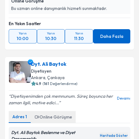
Online Görüşme
Bu uzman online danışmanlık hizmeti sunmaktadır.
En Yakın Saatler
Yarın
Yarın
Yarın
Daha Fazla
10:00
10:30
11:30
Dyt. Ali Baytok
Diyetisyen
Ankara
,
Çankaya
4.9
(
161
Değerlendirme)
Diyetisyenimden çok memnunum. Süreç boyunca her
Devamı
zaman ilgili, motive edici...
Adres
1
Online Görüşme
Dyt. Ali Baytok Beslenme ve Diyet
Haritada Göster
Danışmanlığı