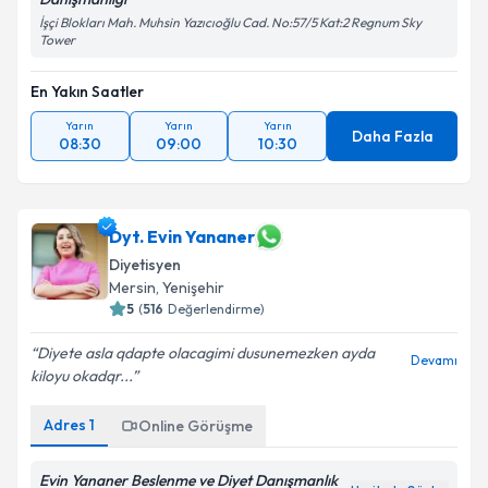
İşçi Blokları Mah. Muhsin Yazıcıoğlu Cad. No:57/5 Kat:2 Regnum Sky
Tower
En Yakın Saatler
Yarın
Yarın
Yarın
Daha Fazla
08:30
09:00
10:30
Dyt. Evin Yananer
Diyetisyen
Mersin
,
Yenişehir
5
(
516
Değerlendirme)
Diyete asla qdapte olacagimi dusunemezken ayda
Devamı
kiloyu okadqr...
Adres
1
Online Görüşme
Evin Yananer Beslenme ve Diyet Danışmanlık