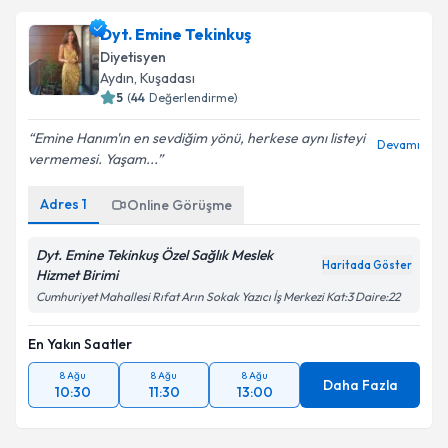
Dyt. Emine Tekinkuş
Diyetisyen
Aydın
,
Kuşadası
5
(
44
Değerlendirme)
Emine Hanım'ın en sevdiğim yönü, herkese aynı listeyi
Devamı
vermemesi. Yaşam...
Adres
1
Online Görüşme
Dyt. Emine Tekinkuş Özel Sağlık Meslek
Haritada Göster
Hizmet Birimi
Cumhuriyet Mahallesi Rıfat Arın Sokak Yazıcı İş Merkezi Kat:3 Daire:22
En Yakın Saatler
8 Ağu
8 Ağu
8 Ağu
Daha Fazla
10:30
11:30
13:00