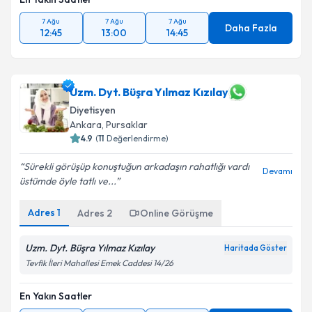
7 Ağu
7 Ağu
7 Ağu
Daha Fazla
12:45
13:00
14:45
Uzm. Dyt. Büşra Yılmaz Kızılay
Diyetisyen
Ankara
,
Pursaklar
4.9
(
11
Değerlendirme)
Sürekli görüşüp konuştuğun arkadaşın rahatlığı vardı
Devamı
üstümde öyle tatlı ve...
Adres
1
Adres
2
Online Görüşme
Uzm. Dyt. Büşra Yılmaz Kızılay
Haritada Göster
Tevfik İleri Mahallesi Emek Caddesi 14/26
En Yakın Saatler