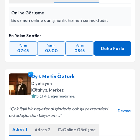
Online Görüşme
Bu uzman online danışmanlık hizmeti sunmaktadır.
En Yakın Saatler
Yarın
Yarın
Yarın
Daha Fazla
07:45
08:00
08:15
Dyt. Metin Öztürk
Diyetisyen
Kütahya
,
Merkez
5
(
314
Değerlendirme)
Çok ilgili bir beyefendi işindede çok iyi çevremdeki
Devamı
arkadaşlardan biliyorum...
Adres
1
Adres
2
Online Görüşme