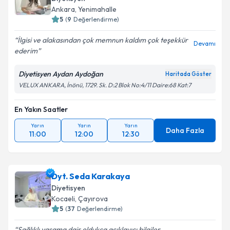
Ankara
,
Yenimahalle
5
(
9
Değerlendirme)
İlgisi ve alakasından çok memnun kaldım çok teşekkür
Devamı
ederim
Diyetisyen Aydan Aydoğan
Haritada Göster
VELUX ANKARA, İnönü, 1729. Sk. D:2 Blok No:4/11 Daire:68 Kat:7
En Yakın Saatler
Yarın
Yarın
Yarın
Daha Fazla
11:00
12:00
12:30
Dyt. Seda Karakaya
Diyetisyen
Kocaeli
,
Çayırova
5
(
37
Değerlendirme)
Sağlıklı yaşama dair oldukça açıklayıcı bilgiler