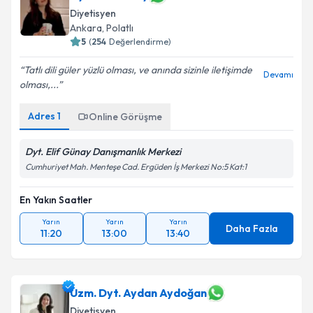
Diyetisyen
Ankara
,
Polatlı
5
(
254
Değerlendirme)
Tatlı dili güler yüzlü olması, ve anında sizinle iletişimde
Devamı
olması,...
Adres
1
Online Görüşme
Dyt. Elif Günay Danışmanlık Merkezi
Cumhuriyet Mah. Menteşe Cad. Ergüden İş Merkezi No:5 Kat:1
En Yakın Saatler
Yarın
Yarın
Yarın
Daha Fazla
11:20
13:00
13:40
Uzm. Dyt. Aydan Aydoğan
Diyetisyen