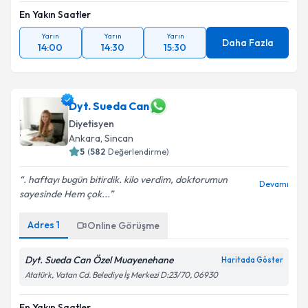
En Yakın Saatler
Yarın
Yarın
Yarın
Daha Fazla
14:00
14:30
15:30
Dyt. Sueda Can
Diyetisyen
Ankara
,
Sincan
5
(
582
Değerlendirme)
. haftayı bugün bitirdik. kilo verdim, doktorumun
Devamı
sayesinde Hem çok...
Adres
1
Online Görüşme
Dyt. Sueda Can Özel Muayenehane
Haritada Göster
Atatürk, Vatan Cd. Belediye İş Merkezi D:23/70, 06930
En Yakın Saatler