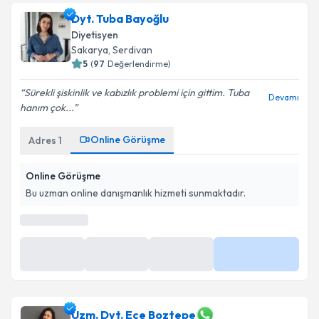
Dyt. Tuba Bayoğlu
Diyetisyen
Sakarya
,
Serdivan
5
(
97
Değerlendirme)
Sürekli şiskinlik ve kabızlık problemi için gittim. Tuba
Devamı
hanım çok...
Online Görüşme
Adres
1
Online Görüşme
Bu uzman online danışmanlık hizmeti sunmaktadır.
En Yakın Saatler
8 Ağu
8 Ağu
8 Ağu
Daha Fazla
09:00
09:30
12:00