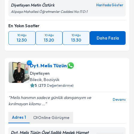
Diyetisyen Metin Öztürk
Haritada Göster
Alipaşa Mahallesi Öğretmenler Caddesi No:11 D:1
En Yakın Saatler
10 Ağu
10 Ağu
10 Ağu
Daha Fazla
12:30
13:20
13:30
Dyt. Melis Tüzün
Diyetisyen
Bilecik
,
Bozüyük
5
(
273
Değerlendirme)
Melis hanımın sadece günlük danışanıyım ve
Devamı
kırılmayan kilomu ...
Adres
1
Online Görüşme
Dyt. Melis Tüzün Özel Sağlık Meslek Hizmet