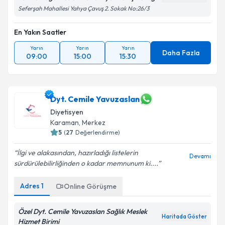
Seferşah Mahallesi Yahya Çavuş 2. Sokak No:26/3
En Yakın Saatler
Yarın
Yarın
Yarın
Daha Fazla
09:00
15:00
15:30
Dyt. Cemile Yavuzaslan
Diyetisyen
Karaman
,
Merkez
5
(
27
Değerlendirme)
İlgi ve alakasından, hazırladığı listelerin
Devamı
sürdürülebilirliğinden o kadar memnunum ki....
Adres
1
Online Görüşme
Özel Dyt. Cemile Yavuzaslan Sağlık Meslek
Haritada Göster
Hizmet Birimi