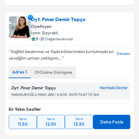
Dyt. Pınar Demir Topçu
Diyetisyen
İzmir
,
Bayraklı
5
(
21
Değerlendirme)
Sağlıklı beslenme ve fazla kilolarimdan kurtulmada en
Devamı
sevdiğim uzman yaklaşımı...
Adres
1
Online Görüşme
Dyt. Pınar Demir Topçu
Haritada Göster
MANSUROĞLU MAH. 288 / 4 SOK. NO9/1 KAT7 D 164
En Yakın Saatler
Yarın
Yarın
Yarın
Daha Fazla
11:30
12:30
13:30