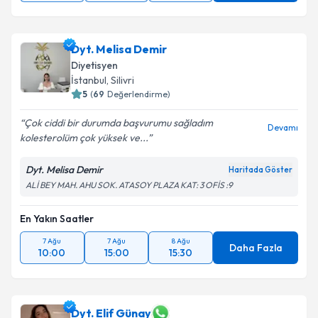
Dyt. Melisa Demir
Diyetisyen
İstanbul
,
Silivri
5
(
69
Değerlendirme)
Çok ciddi bir durumda başvurumu sağladım
Devamı
kolesterolüm çok yüksek ve...
Dyt. Melisa Demir
Haritada Göster
ALİ BEY MAH. AHU SOK. ATASOY PLAZA KAT: 3 OFİS :9
En Yakın Saatler
7 Ağu
7 Ağu
8 Ağu
Daha Fazla
10:00
15:00
15:30
Dyt. Elif Günay