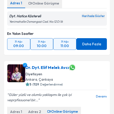
Adres
1
Online Görüşme
Dyt. Hatice Köstereli
Haritada Göster
Yenimahalle Osmangazi Cad. No:12 D:16
En Yakın Saatler
31 Ağu
31 Ağu
31 Ağu
Daha Fazla
09:00
10:00
11:00
Dr. Dyt. Elif Melek Avcı
Diyetisyen
Ankara
,
Çankaya
5
(
1129
Değerlendirme)
Güler yüzlü ve olumlu yaklaşımı ile çok iyi
Devamı
veprpfesuonel bir...
Online Görüşme
Adres
1
Adres
2