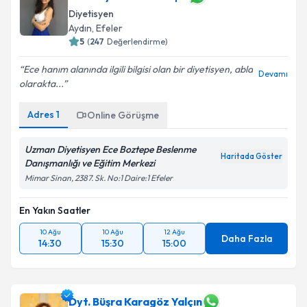
Uzm. Dyt. Ece Boztepe
Diyetisyen
Aydın
,
Efeler
5
(
247
Değerlendirme)
Ece hanım alanında ilgili bilgisi olan bir diyetisyen, abla
Devamı
olarakta...
Adres
1
Online Görüşme
Uzman Diyetisyen Ece Boztepe Beslenme
Haritada Göster
Danışmanlığı ve Eğitim Merkezi
Mimar Sinan, 2387. Sk. No:1 Daire:1 Efeler
En Yakın Saatler
10 Ağu
10 Ağu
12 Ağu
Daha Fazla
14:30
15:30
15:00