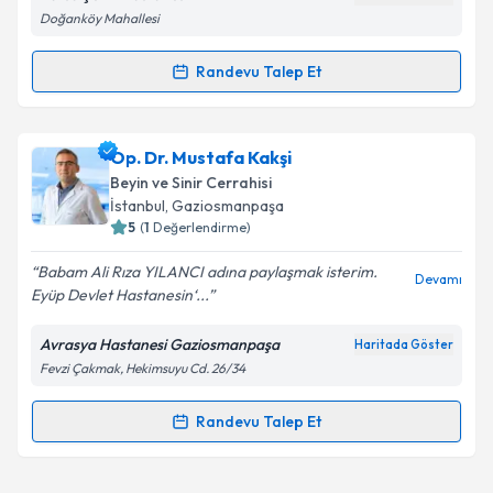
Kişisel verilerimin işlenmesine ilişkin
Aydınlatma
Doğanköy Mahallesi
Metni
'ni okudum ve kişisel verilerimin belirtilen
kapsamda işlenmesini kabul ediyorum.
Randevu Talep Et
Randevu Takvimi Talebi
Takvim Talebini Gönder
Op. Dr. Duygu Baykal
için randevu takvimi talebi
Op. Dr. Mustafa Kakşi
oluşturun. Size bu uzmandan randevu almanız için bir
Beyin ve Sinir Cerrahisi
takvim hazırlandığında e-posta ile bilgilendireceğiz.
İstanbul
, Gaziosmanpaşa
5
(
1
Değerlendirme)
E-posta Adresiniz
Babam Ali Rıza YILANCI adına paylaşmak isterim.
Devamı
Eyüp Devlet Hastanesin‘...
Avrasya Hastanesi Gaziosmanpaşa
Haritada Göster
Kişisel verilerimin işlenmesine ilişkin
Aydınlatma
Fevzi Çakmak, Hekimsuyu Cd. 26/34
Metni
'ni okudum ve kişisel verilerimin belirtilen
kapsamda işlenmesini kabul ediyorum.
Randevu Talep Et
Randevu Takvimi Talebi
Takvim Talebini Gönder