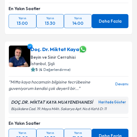
En Yakın Saatler
Yarın
Yarın
Yarın
Daha Fazla
13:00
13:30
14:00
Doç. Dr. Miktat Kaya
Beyin ve Sinir Cerrahisi
İstanbul
, Şişli
5
(
4
Değerlendirme)
Mitta kaya hocamızin bilgisine tecrübesine
Devamı
guveniyorum kendisi çok deyerli bir...
DOÇ.DR. MİKTAT KAYA MUAYENEHANESİ
Haritada Göster
Büyükdere Cad. 19. Mayıs MAh. Sakarya Apt. No:6 Kat 6 D: 11
En Yakın Saatler
Yarın
Yarın
Yarın
Daha Fazla