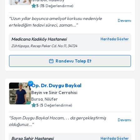
5
(
15
Değerlendirme)
E-posta Adresiniz
Uzun yıllar boyunca ameliyat korkusu nedeniyle
Devamı
ertelediğim tedavi süreci, zaman...
Medicana Kadıköy Hastanesi
Haritada Göster
Kişisel verilerimin işlenmesine ilişkin
Aydınlatma
Zühtüpaşa, Recep Peker Cd. No:11, 34724
Metni
'ni okudum ve kişisel verilerimin belirtilen
kapsamda işlenmesini kabul ediyorum.
Randevu Talep Et
Randevu Takvimi Talebi
Takvim Talebini Gönder
Op. Dr. Hakan Şimşek
için randevu takvimi talebi
Op. Dr. Duygu Baykal
oluşturun. Size bu uzmandan randevu almanız için bir
Beyin ve Sinir Cerrahisi
takvim hazırlandığında e-posta ile bilgilendireceğiz.
Bursa
, Nilüfer
5
(
5
Değerlendirme)
E-posta Adresiniz
Sayın Duygu Baykal Hocam, . . da gerçekleştirmiş
Devamı
olduğunuz...
Bursa Şehir Hastanesi
Haritada Göster