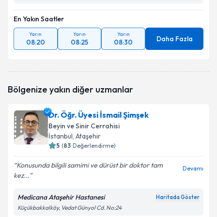
En Yakın Saatler
Yarın
Yarın
Yarın
Daha Fazla
08:20
08:25
08:30
Bölgenize yakın diğer uzmanlar
Dr. Öğr. Üyesi İsmail Şimşek
Beyin ve Sinir Cerrahisi
İstanbul
, Ataşehir
5
(
83
Değerlendirme)
Konusunda bilgili samimi ve dürüst bir doktor tam
Devamı
kez...
Medicana Ataşehir Hastanesi
Haritada Göster
Küçükbakkalköy, Vedat Günyol Cd. No:24