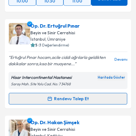
10:00
10:30
11:00
Op. Dr. Ertuğrul Pınar
Beyin ve Sinir Cerrahisi
İstanbul
, Ümraniye
5
(
1
Değerlendirme)
Ertuğrul Pınar hocam,acile ciddi ağrılarla geldikten
Devamı
dakikalar sonra,kısa bir muayene...
Hisar Intercontinental Hastanesi
Haritada Göster
Saray Mah. Site Yolu Cad. No: 7 34768
Randevu Talep Et
Randevu Takvimi Talebi
Op. Dr. Ertuğrul Pınar
için randevu takvimi talebi
Op. Dr. Hakan Şimşek
oluşturun. Size bu uzmandan randevu almanız için bir
Beyin ve Sinir Cerrahisi
takvim hazırlandığında e-posta ile bilgilendireceğiz.
İstanbul
, Kadıköy