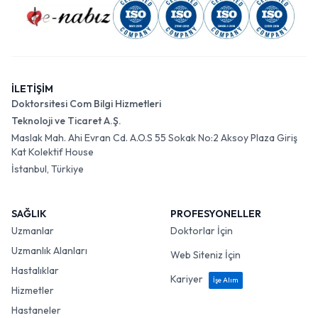
İLETİŞİM
Doktorsitesi Com Bilgi Hizmetleri
Teknoloji ve Ticaret A.Ş.
Maslak Mah. Ahi Evran Cd. A.O.S 55 Sokak No:2 Aksoy Plaza Giriş
Kat Kolektif House
İstanbul, Türkiye
SAĞLIK
PROFESYONELLER
Uzmanlar
Doktorlar İçin
Uzmanlık Alanları
Web Siteniz İçin
Hastalıklar
Kariyer
İşe Alım
Hizmetler
Hastaneler