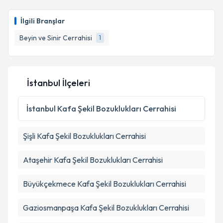
Op. Dr. Mustafa Kakşi
için randevu takvimi talebi
oluşturun. Size bu uzmandan randevu almanız için bir
İlgili Branşlar
takvim hazırlandığında e-posta ile bilgilendireceğiz.
Beyin ve Sinir Cerrahisi
1
E-posta Adresiniz
İstanbul İlçeleri
Kişisel verilerimin işlenmesine ilişkin
Aydınlatma
Metni
'ni okudum ve kişisel verilerimin belirtilen
İstanbul
Kafa Şekil Bozuklukları Cerrahisi
kapsamda işlenmesini kabul ediyorum.
Şişli
Kafa Şekil Bozuklukları Cerrahisi
Takvim Talebini Gönder
Ataşehir
Kafa Şekil Bozuklukları Cerrahisi
Büyükçekmece
Kafa Şekil Bozuklukları Cerrahisi
Gaziosmanpaşa
Kafa Şekil Bozuklukları Cerrahisi