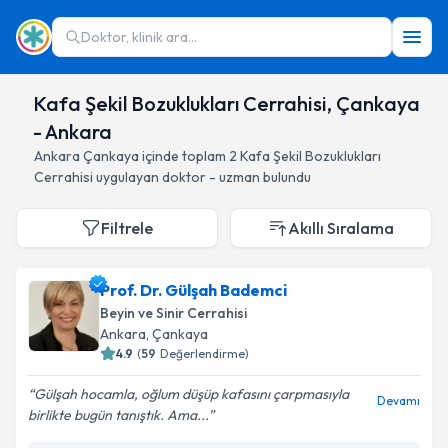
Doktor, klinik ara...
Kafa Şekil Bozuklukları Cerrahisi, Çankaya
- Ankara
Ankara
Çankaya
içinde toplam
2
Kafa Şekil Bozuklukları
Cerrahisi
uygulayan doktor - uzman bulundu
Filtrele
Akıllı Sıralama
Prof. Dr. Gülşah Bademci
Beyin ve Sinir Cerrahisi
Ankara
, Çankaya
4.9
(
59
Değerlendirme)
Gülşah hocamla, oğlum düşüp kafasını çarpmasıyla
Devamı
birlikte bugün tanıştık. Ama...