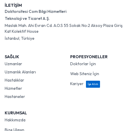
İLETİŞİM
Doktorsitesi Com Bilgi Hizmetleri
Teknoloji ve Ticaret A.Ş.
Maslak Mah. Ahi Evran Cd. A.O.S 55 Sokak No:2 Aksoy Plaza Giriş
Kat Kolektif House
İstanbul, Türkiye
SAĞLIK
PROFESYONELLER
Uzmanlar
Doktorlar İçin
Uzmanlık Alanları
Web Siteniz İçin
Hastalıklar
Kariyer
İşe Alım
Hizmetler
Hastaneler
KURUMSAL
Hakkımızda
Bize Ulaşın