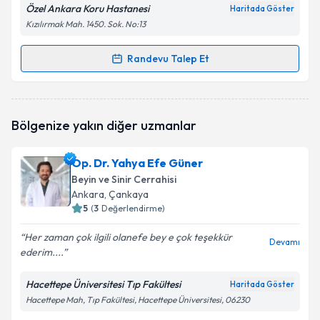
Özel Ankara Koru Hastanesi
Haritada Göster
Kızılırmak Mah. 1450. Sok. No:13
Randevu Talep Et
Randevu Takvimi Talebi
Prof. Dr. Gülşah Bademci
için randevu takvimi talebi
Bölgenize yakın diğer uzmanlar
oluşturun. Size bu uzmandan randevu almanız için bir
takvim hazırlandığında e-posta ile bilgilendireceğiz.
Op. Dr. Yahya Efe Güner
E-posta Adresiniz
Beyin ve Sinir Cerrahisi
Ankara
, Çankaya
5
(
3
Değerlendirme)
Her zaman çok ilgili olanefe bey e çok teşekkür
Kişisel verilerimin işlenmesine ilişkin
Aydınlatma
Devamı
ederim....
Metni
'ni okudum ve kişisel verilerimin belirtilen
kapsamda işlenmesini kabul ediyorum.
Hacettepe Üniversitesi Tıp Fakültesi
Haritada Göster
Hacettepe Mah, Tıp Fakültesi, Hacettepe Üniversitesi, 06230
Takvim Talebini Gönder