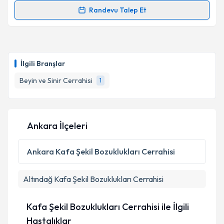
Randevu Talep Et
Randevu Takvimi Talebi
Op. Dr. Yahya Efe Güner
için randevu takvimi talebi
oluşturun. Size bu uzmandan randevu almanız için bir
İlgili Branşlar
takvim hazırlandığında e-posta ile bilgilendireceğiz.
Beyin ve Sinir Cerrahisi
1
E-posta Adresiniz
Ankara İlçeleri
Kişisel verilerimin işlenmesine ilişkin
Aydınlatma
Metni
'ni okudum ve kişisel verilerimin belirtilen
Ankara
Kafa Şekil Bozuklukları Cerrahisi
kapsamda işlenmesini kabul ediyorum.
Altındağ
Kafa Şekil Bozuklukları Cerrahisi
Takvim Talebini Gönder
Kafa Şekil Bozuklukları Cerrahisi ile İlgili
Hastalıklar