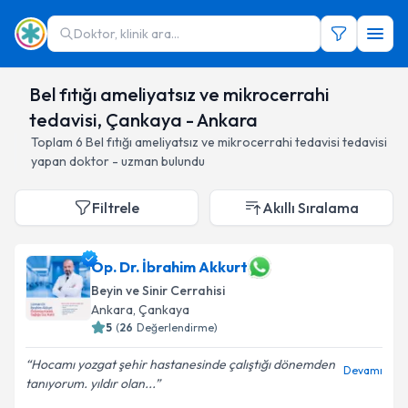
Doktor, klinik ara...
Bel fıtığı ameliyatsız ve mikrocerrahi
tedavisi, Çankaya - Ankara
Toplam
6
Bel fıtığı ameliyatsız ve mikrocerrahi tedavisi
tedavisi
yapan doktor - uzman bulundu
Filtrele
Akıllı Sıralama
Op. Dr. İbrahim Akkurt
Beyin ve Sinir Cerrahisi
Ankara
, Çankaya
5
(
26
Değerlendirme)
Hocamı yozgat şehir hastanesinde çalıştığı dönemden
Devamı
tanıyorum. yıldır olan...