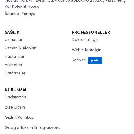
Maslak Mah. Ahi Evran Cd. A.O.S 55 Sokak No:2 Aksoy Plaza Giriş
Kat Kolektif House
İstanbul, Türkiye
SAĞLIK
PROFESYONELLER
Uzmanlar
Doktorlar İçin
Uzmanlık Alanları
Web Siteniz İçin
Hastalıklar
Kariyer
İşe Alım
Hizmetler
Hastaneler
KURUMSAL
Hakkımızda
Bize Ulaşın
Gizlilik Politikası
Google Takvim Entegrasyonu