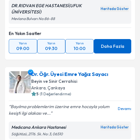
DR.RIDVAN EGE HASTANESİ(UFUK
Haritada Göster
ÜNİVERSİTESİ)
Mevlana Bulvarı No:86-88
En Yakın Saatler
Yarın
Yarın
Yarın
Daha Fazla
09:00
09:30
10:00
Dr. Öğr. Üyesi Emre Yağız Sayacı
Beyin ve Sinir Cerrahisi
Ankara
, Çankaya
5
(
1
Değerlendirme)
Bayılma problemlerim üzerine emre hocayla yolum
Devamı
kesişti ilgi alakası ve...
Medıcana Ankara Hastanesi
Haritada Göster
Söğütözü, 2176. Sk. No: 3, 06510