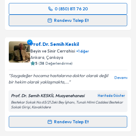
0 (850) 811 76 20
Randevu Takvimi Talebi
Randevu Talep Et
Dr. Öğr. Üyesi Emre Yağız Sayacı
için randevu
takvimi talebi oluşturun. Size bu uzmandan randevu
Prof. Dr. Semih Keskil
almanız için bir takvim hazırlandığında e-posta ile
bilgilendireceğiz.
Beyin ve Sinir Cerrahisi
+
1
diğer
Ankara
, Çankaya
E-posta Adresiniz
5
(
38
Değerlendirme)
Saygıdeğer hocamız hastalarına doktor olarak değil
Devamı
bir hekim olarak yaklaşmakta,...
Kişisel verilerimin işlenmesine ilişkin
Aydınlatma
Prof. Dr. Semih KESKİL Muayenehanesi
Haritada Göster
Metni
'ni okudum ve kişisel verilerimin belirtilen
Bestekar Sokak No:65/21 Zeki Bey İşhanı, Tunalı Hilmi Caddesi Bestekar
kapsamda işlenmesini kabul ediyorum.
Sokak Girişi, Kavaklıdere
Randevu Talep Et
Takvim Talebini Gönder
Randevu Takvimi Talebi