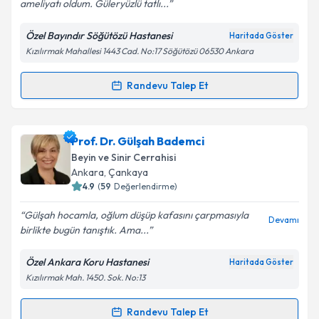
ameliyatı oldum. Güleryüzlü tatlı...
Özel Bayındır Söğütözü Hastanesi
Haritada Göster
Kişisel verilerimin işlenmesine ilişkin
Aydınlatma
Kızılırmak Mahallesi 1443 Cad. No:17 Söğütözü 06530 Ankara
Metni
'ni okudum ve kişisel verilerimin belirtilen
kapsamda işlenmesini kabul ediyorum.
Randevu Talep Et
Randevu Takvimi Talebi
Takvim Talebini Gönder
Op. Dr. Yunus Kaçar
için randevu takvimi talebi
Prof. Dr. Gülşah Bademci
oluşturun. Size bu uzmandan randevu almanız için bir
Beyin ve Sinir Cerrahisi
takvim hazırlandığında e-posta ile bilgilendireceğiz.
Ankara
, Çankaya
4.9
(
59
Değerlendirme)
E-posta Adresiniz
Gülşah hocamla, oğlum düşüp kafasını çarpmasıyla
Devamı
birlikte bugün tanıştık. Ama...
Özel Ankara Koru Hastanesi
Haritada Göster
Kişisel verilerimin işlenmesine ilişkin
Aydınlatma
Kızılırmak Mah. 1450. Sok. No:13
Metni
'ni okudum ve kişisel verilerimin belirtilen
kapsamda işlenmesini kabul ediyorum.
Randevu Talep Et