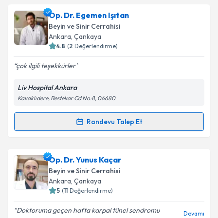
Prof. Dr. Semih Keskil
için randevu takvimi talebi
Op. Dr. Egemen Işıtan
oluşturun. Size bu uzmandan randevu almanız için bir
Beyin ve Sinir Cerrahisi
takvim hazırlandığında e-posta ile bilgilendireceğiz.
Ankara
, Çankaya
4.8
(
2
Değerlendirme)
E-posta Adresiniz
çok ilgili teşekkürler
Liv Hospital Ankara
Kavaklıdere, Bestekar Cd No:8, 06680
Kişisel verilerimin işlenmesine ilişkin
Aydınlatma
Metni
'ni okudum ve kişisel verilerimin belirtilen
kapsamda işlenmesini kabul ediyorum.
Randevu Talep Et
Randevu Takvimi Talebi
Takvim Talebini Gönder
Op. Dr. Egemen Işıtan
için randevu takvimi talebi
Op. Dr. Yunus Kaçar
oluşturun. Size bu uzmandan randevu almanız için bir
Beyin ve Sinir Cerrahisi
takvim hazırlandığında e-posta ile bilgilendireceğiz.
Ankara
, Çankaya
5
(
11
Değerlendirme)
E-posta Adresiniz
Doktoruma geçen hafta karpal tünel sendromu
Devamı