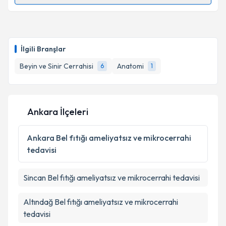
Randevu Takvimi Talebi
Takvim Talebini Gönder
Prof. Dr. Gülşah Bademci
için randevu takvimi talebi
oluşturun. Size bu uzmandan randevu almanız için bir
İlgili Branşlar
takvim hazırlandığında e-posta ile bilgilendireceğiz.
Beyin ve Sinir Cerrahisi
Anatomi
6
1
E-posta Adresiniz
Ankara İlçeleri
Kişisel verilerimin işlenmesine ilişkin
Aydınlatma
Metni
'ni okudum ve kişisel verilerimin belirtilen
Ankara
Bel fıtığı ameliyatsız ve mikrocerrahi
kapsamda işlenmesini kabul ediyorum.
tedavisi
Takvim Talebini Gönder
Sincan
Bel fıtığı ameliyatsız ve mikrocerrahi tedavisi
Altındağ
Bel fıtığı ameliyatsız ve mikrocerrahi
tedavisi