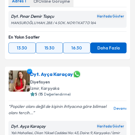
Adres
1
Online Görüşme
Dyt. Pınar Demir Topçu
Haritada Göster
MANSUROĞLU MAH. 288 / 4 SOK. NO9/1 KAT7 D 164
En Yakın Saatler
13:30
15:30
16:30
Daha Fazla
Dyt. Ayça Karaçay
Diyetisyen
İzmir
, Karşıyaka
5
(
15
Değerlendirme)
Popüler olanı değil de kişinin ihtiyacına göre bilimsel
Devamı
olanı tercih...
Dyt. Ayça Karaçay
Haritada Göster
Yalı Mahallesi, Okan Yüksel Caddesi No: 43, Daire: 9, Karşıyaka / İzmir