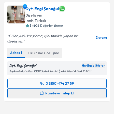
Dyt. Ezgi Şenoğul
Diyetisyen
İzmir
, Torbalı
5
(
404
Değerlendirme)
Güler yüzlü karşılama, işini titizlikle yapan bir
Devamı
diyetisyen
Adres
1
Online Görüşme
Dyt. Ezgi Şenoğul
Haritada Göster
Alpkent Mahallesi 1009 Sokak No:1/1 İpekli Sitesi A Blok K:1 D:1
0 (850) 474 27 59
Randevu Takvimi Talebi
Randevu Talep Et
Dyt. Ezgi Şenoğul
için randevu takvimi talebi
oluşturun. Size bu uzmandan randevu almanız için bir
takvim hazırlandığında e-posta ile bilgilendireceğiz.