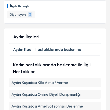
İlgili Branşlar
E-posta Adresiniz
Diyetisyen
2
Kişisel verilerimin işlenmesine ilişkin
Aydınlatma
Aydın İlçeleri
Metni
'ni okudum ve kişisel verilerimin belirtilen
kapsamda işlenmesini kabul ediyorum.
Aydın
Kadın hastalıklarında beslenme
Takvim Talebini Gönder
Kadın hastalıklarında beslenme ile İlgili
Hastalıklar
Aydın Kuşadası Kilo Alma / Verme
Aydın Kuşadası Online Diyet Danışmanlığı
Aydın Kuşadası Ameliyat sonrası Beslenme