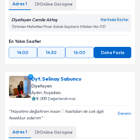
Adres
1
Online Görüşme
Diyetisyen Cemile Aktaş
Haritada Göster
Türkmen Mahallesi Pınar Sokak Saçıkara Villaları No:7/D
En Yakın Saatler
14:00
14:30
16:00
Daha Fazla
Dyt. Selinay Sabuncu
Diyetisyen
Aydın
, Kuşadası
5
(
331
Değerlendirme)
Hayatımı değıstıren insan♡ hastaları ıle cok ılgılı
Devamı
tesekkur ederım
Adres
1
Online Görüşme