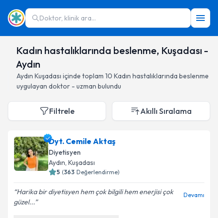
Doktor, klinik ara...
Kadın hastalıklarında beslenme, Kuşadası -
Aydın
Aydın
Kuşadası
içinde toplam
10
Kadın hastalıklarında beslenme
uygulayan doktor - uzman bulundu
Filtrele
Akıllı Sıralama
Dyt. Cemile Aktaş
Diyetisyen
Aydın
, Kuşadası
5
(
363
Değerlendirme)
Harika bir diyetisyen hem çok bilgili hem enerjisi çok
Devamı
güzel...