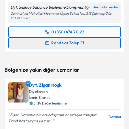
Dyt. Selinay Sabuncu Beslenme Danışmanlığı
Haritada Göster
Cumhuriyet Mahallesi Muammer Ülgen Sokak No:15/3 Çakırtaş Ofis
Kat:2 Daire:3
0 (850) 474 70 22
Randevu Takvimi Talebi
Randevu Talep Et
Dyt. Selinay Sabuncu
için randevu takvimi talebi
oluşturun. Size bu uzmandan randevu almanız için bir
takvim hazırlandığında e-posta ile bilgilendireceğiz.
Bölgenize yakın diğer uzmanlar
E-posta Adresiniz
Dyt. Zişan Köşk
Diyetisyen
İzmir
, Konak
5
(
14
Değerlendirme)
Kişisel verilerimin işlenmesine ilişkin
Aydınlatma
Metni
'ni okudum ve kişisel verilerimin belirtilen
Zişan Hanımla bir arkadaşımın önerisiyle tanıştım.
kapsamda işlenmesini kabul ediyorum.
Devamı
Tiroit hastasıyım ve zor...