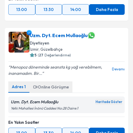
13:00
13:30
14:00
Daha Fazla
Uzm. Dyt. Ecem Mullaoğlu
Diyetisyen
İzmir
, Güzelbahçe
5
(
27
Değerlendirme)
Menopoz döneminde seansta kg yağ verebilmem,
Devamı
inanamadım. Bir...
Adres
1
Online Görüşme
Uzm. Dyt. Ecem Mullaoğlu
Haritada Göster
Yelki Mahallesi İnönü Caddesi No:28 Daire:1
En Yakın Saatler