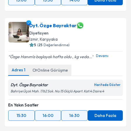
13:00
13:30
14:00
Daha Fazla
Dyt. Özge Bayraktar
Diyetisyen
İzmir
, Karşıyaka
5
(
25
Değerlendirme)
Devamı
Özge Hanım'a başlayalı hafta oldu , kg veda...
Adres
1
Online Görüşme
Dyt. Özge Bayraktar
Haritada Göster
Bahriye Üçok Mah. 1762 Sok. No:15 Güçlü Apart. Kat:4 Daire:4
En Yakın Saatler
15:30
16:00
16:30
Daha Fazla