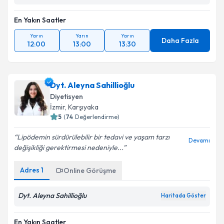
En Yakın Saatler
Yarın
Yarın
Yarın
Daha Fazla
12:00
13:00
13:30
Dyt. Aleyna Sahillioğlu
Diyetisyen
İzmir
, Karşıyaka
5
(
74
Değerlendirme)
Lipödemin sürdürülebilir bir tedavi ve yaşam tarzı
Devamı
değişikliği gerektirmesi nedeniyle...
Adres
1
Online Görüşme
Dyt. Aleyna Sahillioğlu
Haritada Göster
En Yakın Saatler