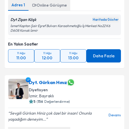
Adres
1
Online Görüşme
Takvim Talebini Gönder
Dyt Zişan Köşk
Haritada Göster
İsmet Kaptan Şair Eşref Bulvarı Karaahmetoğlu İş Merkezi No22 K6
D608 Konak İzmir
En Yakın Saatler
11 Ağu
11 Ağu
11 Ağu
Daha Fazla
11:00
12:00
13:00
Dyt. Gürkan Hınız
Diyetisyen
İzmir
, Bayraklı
5
(
156
Değerlendirme)
Sevgili Gürkan Hiniz çok özel bir insan! Onunla
Devamı
yaşadığım deneyim...