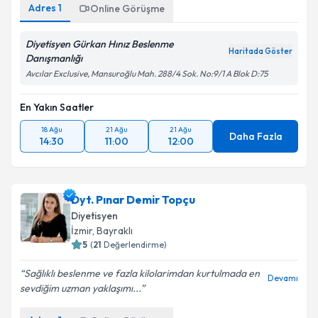
Adres
1
Online Görüşme
Diyetisyen Gürkan Hınız Beslenme
Haritada Göster
Danışmanlığı
Avcılar Exclusive, Mansuroğlu Mah. 288/4 Sok. No:9/1 A Blok D:75
En Yakın Saatler
18 Ağu
21 Ağu
21 Ağu
Daha Fazla
14:30
11:00
12:00
Dyt. Pınar Demir Topçu
Diyetisyen
İzmir
, Bayraklı
5
(
21
Değerlendirme)
Sağlıklı beslenme ve fazla kilolarimdan kurtulmada en
Devamı
sevdiğim uzman yaklaşımı...