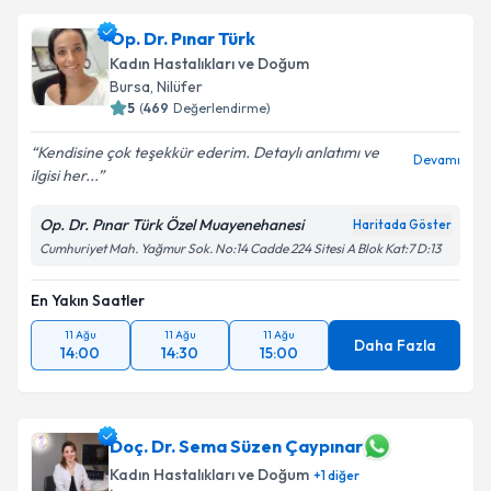
Uzm. Dr. Melike Demir Çaltekin
için randevu
Op. Dr. Pınar Türk
takvimi talebi oluşturun. Size bu uzmandan randevu
Kadın Hastalıkları ve Doğum
almanız için bir takvim hazırlandığında e-posta ile
Bursa
, Nilüfer
bilgilendireceğiz.
5
(
469
Değerlendirme)
E-posta Adresiniz
Kendisine çok teşekkür ederim. Detaylı anlatımı ve
Devamı
ilgisi her...
Op. Dr. Pınar Türk Özel Muayenehanesi
Haritada Göster
Cumhuriyet Mah. Yağmur Sok. No:14 Cadde 224 Sitesi A Blok Kat:7 D:13
Kişisel verilerimin işlenmesine ilişkin
Aydınlatma
Metni
'ni okudum ve kişisel verilerimin belirtilen
kapsamda işlenmesini kabul ediyorum.
En Yakın Saatler
11 Ağu
11 Ağu
11 Ağu
Daha Fazla
14:00
14:30
15:00
Takvim Talebini Gönder
Doç. Dr. Sema Süzen Çaypınar
Kadın Hastalıkları ve Doğum
+
1
diğer