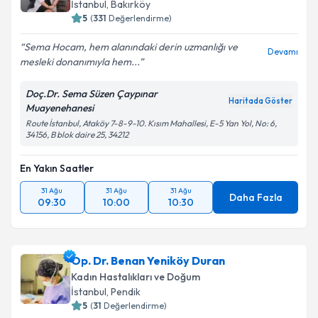
İstanbul
, Bakırköy
5
(
331
Değerlendirme)
Sema Hocam, hem alanındaki derin uzmanlığı ve
Devamı
mesleki donanımıyla hem...
Doç.Dr. Sema Süzen Çaypınar
Haritada Göster
Muayenehanesi
Route İstanbul, Ataköy 7-8-9-10. Kısım Mahallesi, E-5 Yan Yol, No: 6,
34156, B blok daire 25, 34212
En Yakın Saatler
31 Ağu
31 Ağu
31 Ağu
Daha Fazla
09:30
10:00
10:30
Op. Dr. Benan Yeniköy Duran
Kadın Hastalıkları ve Doğum
İstanbul
, Pendik
5
(
31
Değerlendirme)