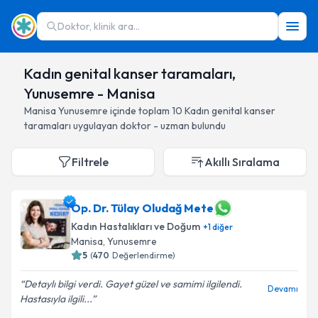
Doktor, klinik ara...
Kadın genital kanser taramaları,
Yunusemre - Manisa
Manisa
Yunusemre
içinde toplam
10
Kadın genital kanser
taramaları
uygulayan doktor - uzman bulundu
Filtrele
Akıllı Sıralama
Op. Dr. Tülay Oludağ Mete
Kadın Hastalıkları ve Doğum
+
1
diğer
Manisa
, Yunusemre
5
(
470
Değerlendirme)
Detaylı bilgi verdi. Gayet güzel ve samimi ilgilendi.
Devamı
Hastasıyla ilgili...