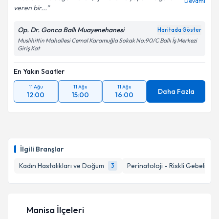
Devamı
veren bir...
Op. Dr. Gonca Ballı Muayenehanesi
Haritada Göster
Muslihittin Mahallesi Cemal Karamuğla Sokak No:90/C Ballı İş Merkezi
Giriş Kat
En Yakın Saatler
11 Ağu
11 Ağu
11 Ağu
Daha Fazla
12:00
15:00
16:00
İlgili Branşlar
Kadın Hastalıkları ve Doğum
Perinatoloji - Riskli Gebelikler
3
Manisa İlçeleri