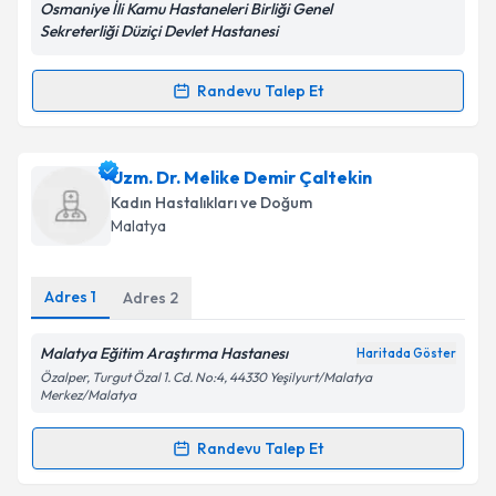
Osmaniye İli Kamu Hastaneleri Birliği Genel
Kişisel verilerimin işlenmesine ilişkin
Aydınlatma
Sekreterliği Düziçi Devlet Hastanesi
Metni
'ni okudum ve kişisel verilerimin belirtilen
kapsamda işlenmesini kabul ediyorum.
Randevu Talep Et
Randevu Takvimi Talebi
Takvim Talebini Gönder
Ass. Dr. Haççe Yeniçeri
için randevu takvimi talebi
Uzm. Dr. Melike Demir Çaltekin
oluşturun. Size bu uzmandan randevu almanız için bir
Kadın Hastalıkları ve Doğum
takvim hazırlandığında e-posta ile bilgilendireceğiz.
Malatya
E-posta Adresiniz
Adres
1
Adres
2
Malatya Eğitim Araştırma Hastanesı
Haritada Göster
Kişisel verilerimin işlenmesine ilişkin
Aydınlatma
Özalper, Turgut Özal 1. Cd. No:4, 44330 Yeşilyurt/Malatya
Metni
'ni okudum ve kişisel verilerimin belirtilen
Merkez/Malatya
kapsamda işlenmesini kabul ediyorum.
Randevu Talep Et
Randevu Takvimi Talebi
Takvim Talebini Gönder