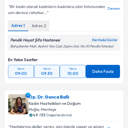
Bir kadın olarak kadınların kadınlara olan tutumundan
Devamı
son derece rahatsız...
Adres
1
Adres
2
Pendik Hayat Şifa Hastanesi
Haritada Göster
Bahçelievler Mah. Aydınlı Yolu Cad. Zıpkın Sok. No:10 Pendik/İstanbul
En Yakın Saatler
Yarın
Yarın
Yarın
Daha Fazla
09:00
09:30
10:00
Op. Dr. Gonca Ballı
Kadın Hastalıkları ve Doğum
Muğla
, Menteşe
4.9
(
133
Değerlendirme)
Hastalarına değer veren, işini özenle yapan ve güven