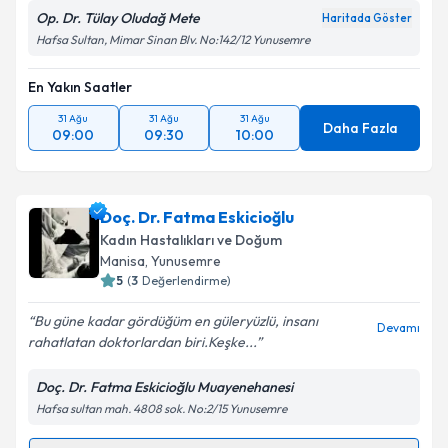
Op. Dr. Tülay Oludağ Mete
Haritada Göster
Hafsa Sultan, Mimar Sinan Blv. No:142/12 Yunusemre
En Yakın Saatler
31 Ağu
31 Ağu
31 Ağu
Daha Fazla
09:00
09:30
10:00
Doç. Dr. Fatma Eskicioğlu
Kadın Hastalıkları ve Doğum
Manisa
, Yunusemre
5
(
3
Değerlendirme)
Bu güne kadar gördüğüm en güleryüzlü, insanı
Devamı
rahatlatan doktorlardan biri.Keşke...
Doç. Dr. Fatma Eskicioğlu Muayenehanesi
Hafsa sultan mah. 4808 sok. No:2/15 Yunusemre