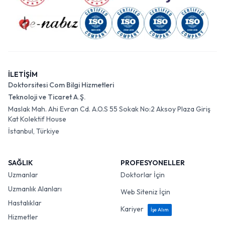
İLETİŞİM
Doktorsitesi Com Bilgi Hizmetleri
Teknoloji ve Ticaret A.Ş.
Maslak Mah. Ahi Evran Cd. A.O.S 55 Sokak No:2 Aksoy Plaza Giriş
Kat Kolektif House
İstanbul, Türkiye
SAĞLIK
PROFESYONELLER
Uzmanlar
Doktorlar İçin
Uzmanlık Alanları
Web Siteniz İçin
Hastalıklar
Kariyer
İşe Alım
Hizmetler