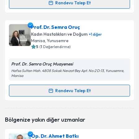
Randevu Talep Et
Randevu Takvimi Talebi
Doç. Dr. Fatma Eskicioğlu
için randevu takvimi talebi
Prof. Dr. Semra Oruç
oluşturun. Size bu uzmandan randevu almanız için bir
Kadın Hastalıkları ve Doğum
+
1
diğer
takvim hazırlandığında e-posta ile bilgilendireceğiz.
Manisa
, Yunusemre
5
(
1
Değerlendirme)
E-posta Adresiniz
Prof. Dr. Semra Oruç Muayenesi
Hafsa Sultan Mah. 4808 Sokak Nevzat Bey Apt. No:2 D:13, Yunusemre,
Manisa
Kişisel verilerimin işlenmesine ilişkin
Aydınlatma
Metni
'ni okudum ve kişisel verilerimin belirtilen
Randevu Talep Et
Randevu Takvimi Talebi
kapsamda işlenmesini kabul ediyorum.
Takvim Talebini Gönder
Prof. Dr. Semra Oruç
için randevu takvimi talebi
Bölgenize yakın diğer uzmanlar
oluşturun. Size bu uzmandan randevu almanız için bir
takvim hazırlandığında e-posta ile bilgilendireceğiz.
Op. Dr. Ahmet Batkı