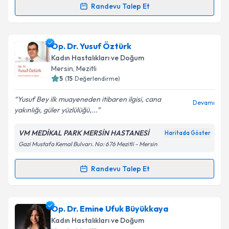
Randevu Talep Et
Randevu Takvimi Talebi
Op. Dr. Mehmet Mazlum Turgut
için randevu
Op. Dr. Yusuf Öztürk
takvimi talebi oluşturun. Size bu uzmandan randevu
Kadın Hastalıkları ve Doğum
almanız için bir takvim hazırlandığında e-posta ile
Mersin
, Mezitli
bilgilendireceğiz.
5
(
15
Değerlendirme)
E-posta Adresiniz
Yusuf Bey ilk muayeneden itibaren ilgisi, cana
Devamı
yakınlığı, güler yüzlülüğü,...
VM MEDİKAL PARK MERSİN HASTANESİ
Haritada Göster
Gazi Mustafa Kemal Bulvarı. No: 676 Mezitli - Mersin
Kişisel verilerimin işlenmesine ilişkin
Aydınlatma
Metni
'ni okudum ve kişisel verilerimin belirtilen
kapsamda işlenmesini kabul ediyorum.
Randevu Talep Et
Randevu Takvimi Talebi
Takvim Talebini Gönder
Op. Dr. Yusuf Öztürk
için randevu takvimi talebi
Op. Dr. Emine Ufuk Büyükkaya
oluşturun. Size bu uzmandan randevu almanız için bir
Kadın Hastalıkları ve Doğum
takvim hazırlandığında e-posta ile bilgilendireceğiz.