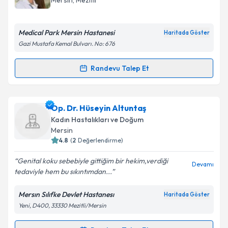
Mersin
, Mezitli
E-posta Adresiniz
Medical Park Mersin Hastanesi
Haritada Göster
Gazi Mustafa Kemal Bulvarı. No: 676
Kişisel verilerimin işlenmesine ilişkin
Aydınlatma
Randevu Talep Et
Randevu Takvimi Talebi
Metni
'ni okudum ve kişisel verilerimin belirtilen
kapsamda işlenmesini kabul ediyorum.
Op. Dr. Serap Mollaoğlu Özveren
için randevu
Op. Dr. Hüseyin Altuntaş
takvimi talebi oluşturun. Size bu uzmandan randevu
Takvim Talebini Gönder
Kadın Hastalıkları ve Doğum
almanız için bir takvim hazırlandığında e-posta ile
Mersin
bilgilendireceğiz.
4.8
(
2
Değerlendirme)
E-posta Adresiniz
Genital koku sebebiyle gittiğim bir hekim,verdiği
Devamı
tedaviyle hem bu sıkıntımdan...
Mersın Sılıfke Devlet Hastanesı
Haritada Göster
Yeni, D400, 33330 Mezitli/Mersin
Kişisel verilerimin işlenmesine ilişkin
Aydınlatma
Metni
'ni okudum ve kişisel verilerimin belirtilen