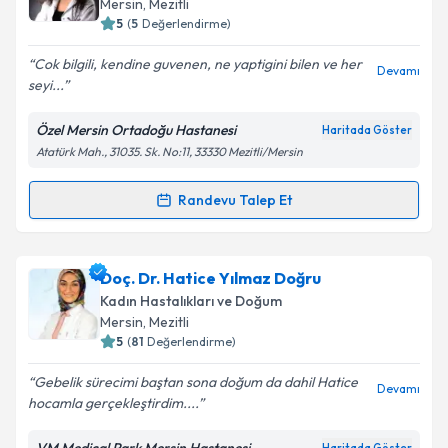
Mersin
, Mezitli
5
(
5
Değerlendirme)
E-posta Adresiniz
Cok bilgili, kendine guvenen, ne yaptigini bilen ve her
Devamı
seyi...
Özel Mersin Ortadoğu Hastanesi
Haritada Göster
Kişisel verilerimin işlenmesine ilişkin
Aydınlatma
Atatürk Mah., 31035. Sk. No:11, 33330 Mezitli/Mersin
Metni
'ni okudum ve kişisel verilerimin belirtilen
kapsamda işlenmesini kabul ediyorum.
Randevu Talep Et
Randevu Takvimi Talebi
Takvim Talebini Gönder
Op. Dr. Emine Ufuk Büyükkaya
için randevu takvimi
Doç. Dr. Hatice Yılmaz Doğru
talebi oluşturun. Size bu uzmandan randevu almanız
Kadın Hastalıkları ve Doğum
için bir takvim hazırlandığında e-posta ile
Mersin
, Mezitli
bilgilendireceğiz.
5
(
81
Değerlendirme)
E-posta Adresiniz
Gebelik sürecimi baştan sona doğum da dahil Hatice
Devamı
hocamla gerçekleştirdim....