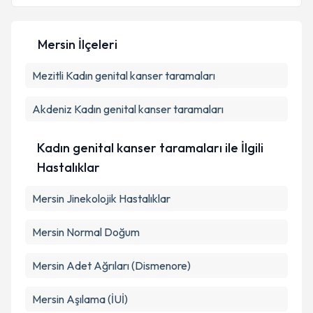
Mersin İlçeleri
Kişisel verilerimin işlenmesine ilişkin
Aydınlatma
Mezitli
Kadın genital kanser taramaları
Metni
'ni okudum ve kişisel verilerimin belirtilen
kapsamda işlenmesini kabul ediyorum.
Akdeniz
Kadın genital kanser taramaları
Takvim Talebini Gönder
Kadın genital kanser taramaları ile İlgili
Hastalıklar
Mersin Jinekolojik Hastalıklar
Mersin Normal Doğum
Mersin Adet Ağrıları (Dismenore)
Mersin Aşılama (İUİ)