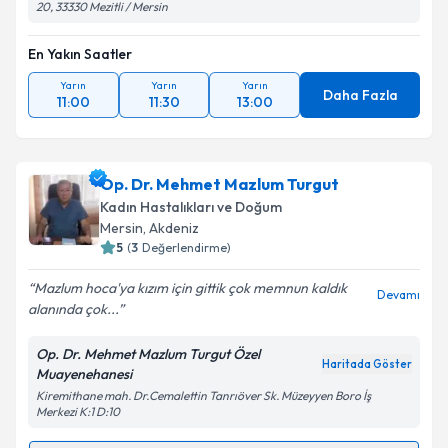
20, 33330 Mezitli / Mersin
En Yakın Saatler
Yarın
Yarın
Yarın
Daha Fazla
11:00
11:30
13:00
Op. Dr. Mehmet Mazlum Turgut
Kadın Hastalıkları ve Doğum
Mersin
, Akdeniz
5
(
3
Değerlendirme)
Mazlum hoca'ya kızım için gittik çok memnun kaldık
Devamı
alanında çok...
Op. Dr. Mehmet Mazlum Turgut Özel
Haritada Göster
Muayenehanesi
Kiremithane mah. Dr.Cemalettin Tanrıöver Sk. Müzeyyen Boro İş
Merkezi K:1 D:10