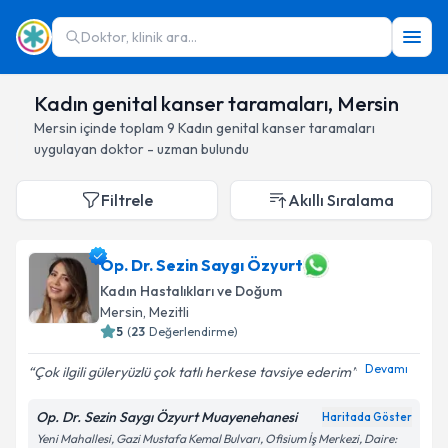
Doktor, klinik ara...
Kadın genital kanser taramaları, Mersin
Mersin
içinde toplam
9
Kadın genital kanser taramaları
uygulayan doktor - uzman bulundu
Filtrele
Akıllı Sıralama
Op. Dr. Sezin Saygı Özyurt
Kadın Hastalıkları ve Doğum
Mersin
, Mezitli
5
(
23
Değerlendirme)
Devamı
Çok ilgili güleryüzlü çok tatlı herkese tavsiye ederim
Op. Dr. Sezin Saygı Özyurt Muayenehanesi
Haritada Göster
Yeni Mahallesi, Gazi Mustafa Kemal Bulvarı, Ofisium İş Merkezi, Daire: