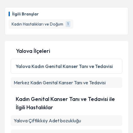
takvim hazırlandığında e-posta ile bilgilendireceğiz.
İlgili Branşlar
E-posta Adresiniz
Kadın Hastalıkları ve Doğum
1
Kişisel verilerimin işlenmesine ilişkin
Aydınlatma
Yalova İlçeleri
Metni
'ni okudum ve kişisel verilerimin belirtilen
kapsamda işlenmesini kabul ediyorum.
Yalova
Kadın Genital Kanser Tanı ve Tedavisi
Takvim Talebini Gönder
Merkez
Kadın Genital Kanser Tanı ve Tedavisi
Kadın Genital Kanser Tanı ve Tedavisi ile
İlgili Hastalıklar
Yalova Çiftlikköy Adet bozukluğu