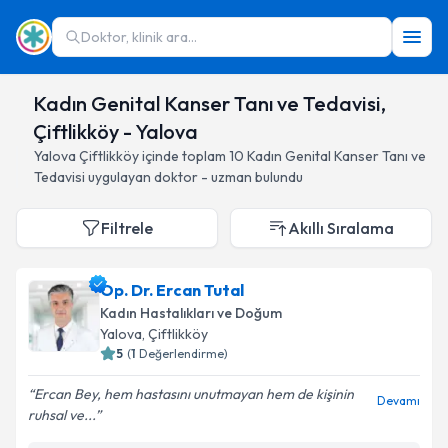
Doktor, klinik ara...
Kadın Genital Kanser Tanı ve Tedavisi,
Çiftlikköy - Yalova
Yalova
Çiftlikköy
içinde toplam
10
Kadın Genital Kanser Tanı ve
Tedavisi
uygulayan doktor - uzman bulundu
Filtrele
Akıllı Sıralama
Op. Dr. Ercan Tutal
Kadın Hastalıkları ve Doğum
Yalova
, Çiftlikköy
5
(
1
Değerlendirme)
Ercan Bey, hem hastasını unutmayan hem de kişinin
Devamı
ruhsal ve...