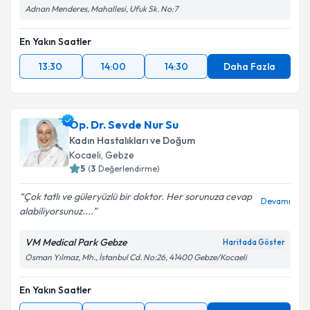
Adnan Menderes, Mahallesi, Ufuk Sk. No:7
En Yakın Saatler
13:30
14:00
14:30
Daha Fazla
Op. Dr. Sevde Nur Su
Kadın Hastalıkları ve Doğum
Kocaeli
, Gebze
5
(
3
Değerlendirme)
Çok tatlı ve güleryüzlü bir doktor. Her sorunuza cevap
Devamı
alabiliyorsunuz....
VM Medical Park Gebze
Haritada Göster
Osman Yılmaz, Mh., İstanbul Cd. No:26, 41400 Gebze/Kocaeli
En Yakın Saatler