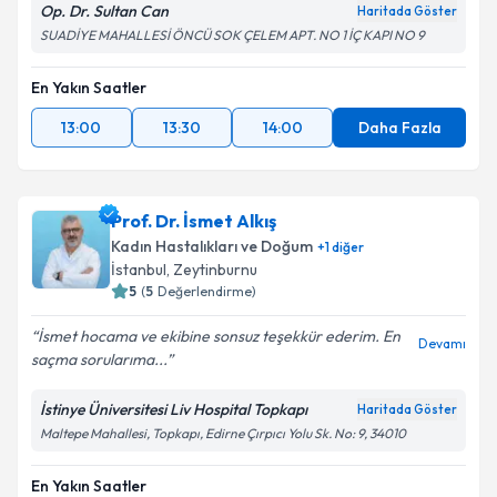
Op. Dr. Sultan Can
Haritada Göster
SUADİYE MAHALLESİ ÖNCÜ SOK ÇELEM APT. NO 1 İÇ KAPI NO 9
En Yakın Saatler
13:00
13:30
14:00
Daha Fazla
Prof. Dr. İsmet Alkış
Kadın Hastalıkları ve Doğum
+
1
diğer
İstanbul
, Zeytinburnu
5
(
5
Değerlendirme)
İsmet hocama ve ekibine sonsuz teşekkür ederim. En
Devamı
saçma sorularıma...
İstinye Üniversitesi Liv Hospital Topkapı
Haritada Göster
Maltepe Mahallesi, Topkapı, Edirne Çırpıcı Yolu Sk. No: 9, 34010
En Yakın Saatler