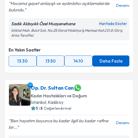
Hocamız gayet anlayışlı ve aydınlatıcı açıklamalarda
Devamı
bulundu.
Sadık Akbıyıklı Özel Muayenehane
Haritada Göster
İstiklal Mah. Bulut Sok. No:25 Göral Mobilya İş Merkezi Kat:2 D:8 (Giriş
Arka Tarafta)
En Yakın Saatler
13:30
13:50
14:10
Daha Fazla
Op. Dr. Sultan Can
Kadın Hastalıkları ve Doğum
İstanbul
, Kadıköy
5
(
8
Değerlendirme)
Ben hayatım boyunca bu kadar ilgili bu kadar rafine
Devamı
bir...