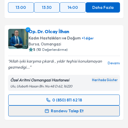
13:00
13:30
14:00
Daha Fazla
Op. Dr. Olcay İlhan
Kadın Hastalıkları ve Doğum
+
1
diğer
Bursa
, Osmangazi
5
(
10
Değerlendirme)
Allah iyiki karşıma çıkardı , yıldır teşhisi konulamayan
Devamı
gezmedigi...
Özel Aritmi Osmangazi Hastanesi
Haritada Göster
Ulu, Ulubatlı Hasan Blv. No:48 D:62, 16220
0 (850) 811 62 18
Randevu Takvimi Talebi
Randevu Talep Et
Op. Dr. Olcay İlhan
için randevu takvimi talebi
oluşturun. Size bu uzmandan randevu almanız için bir