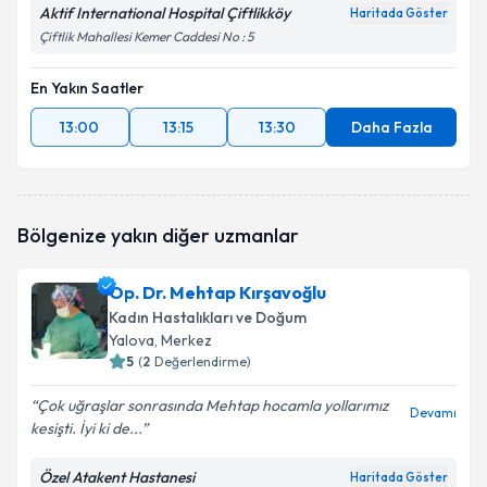
Aktif International Hospital Çiftlikköy
Haritada Göster
Çiftlik Mahallesi Kemer Caddesi No : 5
En Yakın Saatler
13:00
13:15
13:30
Daha Fazla
Bölgenize yakın diğer uzmanlar
Op. Dr. Mehtap Kırşavoğlu
Kadın Hastalıkları ve Doğum
Yalova
, Merkez
5
(
2
Değerlendirme)
Çok uğraşlar sonrasında Mehtap hocamla yollarımız
Devamı
kesişti. İyi ki de...
Özel Atakent Hastanesi
Haritada Göster