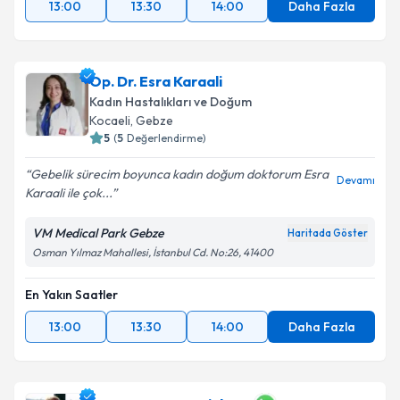
13:00
13:30
14:00
Daha Fazla
Op. Dr. Esra Karaali
Kadın Hastalıkları ve Doğum
Kocaeli
, Gebze
5
(
5
Değerlendirme)
Gebelik sürecim boyunca kadın doğum doktorum Esra
Devamı
Karaali ile çok...
VM Medical Park Gebze
Haritada Göster
Osman Yılmaz Mahallesi, İstanbul Cd. No:26, 41400
En Yakın Saatler
13:00
13:30
14:00
Daha Fazla