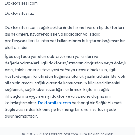
Doktorsitesi.com
Doktorsitesi.az
Doktorsitesi.com sağlık sektöründe hizmet veren tıp doktorları,
diş hekimleri, fizyoterapistler, psikologlar vb. sağlık
profesyonelleri ile internet kullanıcılarını buluşturan bağımsız bir
platformdur.
İş bu sayfada yer alan doktor/uzman yorumları ve
değerlendirmeleri, ilgili doktorun/uzmanın doğrudan veya dolaylı
emri, talebi, önerisi, tavsiyesi ve/veya ricası olmaksızın, ilgili
hasta/danışan tarafından bağımsız olarak yazılmaktadır. Bu web
sitesinin amacı, sağlık alanında kamuoyunun bilgilendirilmesini
sağlamak, sağlık okuryazarlığını artırmak, kişilerin sağlık
ihtiyaçlarına uygun en iyi doktor veya uzmana ulaşmasını
kolaylaştırmaktır.
Doktorsitesi.com
herhangi bir Sağlık Hizmeti
Sağlayıcısını desteklemeyip herhangi bir öneri ve tavsiyede
bulunmamaktadır.
© 2007 - 2026 Doktorsitesi.com. Tüm Hakları Saklıdır.