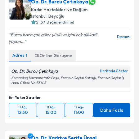
Op. Dr. Burcu Çetinkaya
Kadın Hastalıkları ve Doğum
İstanbul
, Beyoğlu
5
(
37
Değerlendirme)
Burcu hoca çok güler yüzlü ve işini çok dikkatli
Devamı
yapan...
Adres
1
Online Görüşme
Op. Dr. Burcu Çetinkaya
Haritada Göster
Kemankeş Karamustafa Paşa, Fransız Geçidi Sokağı, Fransız Geçidi İş
Hanı C Blok No:53 K:5
En Yakın Saatler
11 Ağu
11 Ağu
12 Ağu
Daha Fazla
12:30
15:00
11:00
Op. Dr. Kadriye Şerife Ünsal