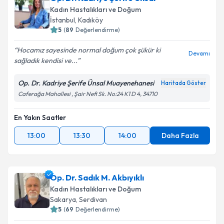
Kadın Hastalıkları ve Doğum
İstanbul
, Kadıköy
5
(
89
Değerlendirme)
Hocamız sayesinde normal doğum çok şükür ki
Devamı
sağladık kendisi ve...
Op. Dr. Kadriye Şerife Ünsal Muayenehanesi
Haritada Göster
Caferağa Mahallesi , Şair Nefi Sk. No:24 K1 D 4, 34710
En Yakın Saatler
13:00
13:30
14:00
Daha Fazla
Op. Dr. Sadık M. Akbıyıklı
Kadın Hastalıkları ve Doğum
Sakarya
, Serdivan
5
(
69
Değerlendirme)