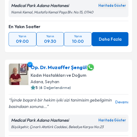
Medical Park Adana Hastanesi
Haritada Göster
Namık Kemal, Mustafa Kemal Paşa Blv. No:15, 01140
En Yakın Saatler
Yarın
Yarın
Yarın
Daha Fazla
09:00
09:30
10:00
Op. Dr. Muzaffer Şengül
Kadın Hastalıkları ve Doğum
Adana
, Seyhan
5
(
6
Değerlendirme)
İşinde başarılı bir hekim iyiki sizi tanimisim gebeligimin
Devamı
basindaan sonuna...
Medical Park Adana Hastanesi
Haritada Göster
Büyükşehir, Çınarlı Atatürk Caddesi, Belediye Karşısı No:23