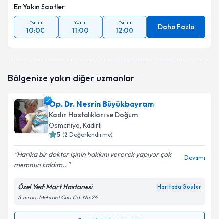
En Yakın Saatler
Yarın
Yarın
Yarın
Daha Fazla
10:00
11:00
12:00
Bölgenize yakın diğer uzmanlar
Op. Dr. Nesrin Büyükbayram
Kadın Hastalıkları ve Doğum
Osmaniye
, Kadirli
5
(
2
Değerlendirme)
Harika bir doktor işinin hakkını vererek yapıyor çok
Devamı
memnun kaldım...
Özel Yedi Mart Hastanesi
Haritada Göster
Savrun, Mehmet Can Cd. No:24