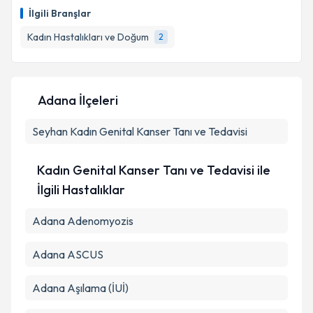
talebi oluşturun. Size bu uzmandan randevu almanız
İlgili Branşlar
için bir takvim hazırlandığında e-posta ile
bilgilendireceğiz.
Kadın Hastalıkları ve Doğum
2
E-posta Adresiniz
Adana İlçeleri
Seyhan
Kişisel verilerimin işlenmesine ilişkin
Kadın Genital Kanser Tanı ve Tedavisi
Aydınlatma
Metni
'ni okudum ve kişisel verilerimin belirtilen
kapsamda işlenmesini kabul ediyorum.
Kadın Genital Kanser Tanı ve Tedavisi ile
İlgili Hastalıklar
Takvim Talebini Gönder
Adana Adenomyozis
Adana ASCUS
Adana Aşılama (İUİ)