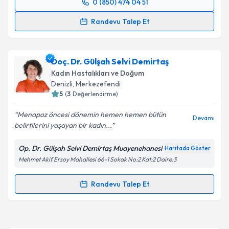
0 (850) 474 04 51
Randevu Takvimi Talebi
Randevu Talep Et
Op. Dr. Nesrin Büyükbayram
için randevu takvimi
talebi oluşturun. Size bu uzmandan randevu almanız
Doç. Dr. Gülşah Selvi Demirtaş
için bir takvim hazırlandığında e-posta ile
bilgilendireceğiz.
Kadın Hastalıkları ve Doğum
Denizli
, Merkezefendi
E-posta Adresiniz
5
(
3
Değerlendirme)
Menapoz öncesi dönemin hemen hemen bütün
Devamı
belirtilerini yaşayan bir kadın...
Kişisel verilerimin işlenmesine ilişkin
Aydınlatma
Op. Dr. Gülşah Selvi Demirtaş Muayenehanesi
Haritada Göster
Metni
'ni okudum ve kişisel verilerimin belirtilen
Mehmet Akif Ersoy Mahallesi 66-1 Sokak No:2 Kat:2 Daire:3
kapsamda işlenmesini kabul ediyorum.
Randevu Talep Et
Randevu Takvimi Talebi
Takvim Talebini Gönder
Doç. Dr. Gülşah Selvi Demirtaş
için randevu takvimi