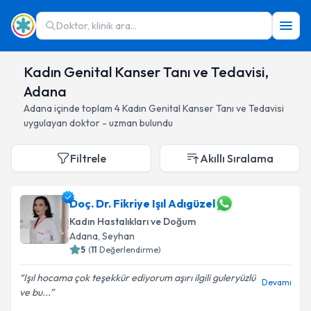
Doktor, klinik ara...
Kadın Genital Kanser Tanı ve Tedavisi,
Adana
Adana
içinde toplam
4
Kadın Genital Kanser Tanı ve Tedavisi
uygulayan doktor - uzman bulundu
Filtrele
Akıllı Sıralama
Doç. Dr. Fikriye Işıl Adıgüzel
Kadın Hastalıkları ve Doğum
Adana
, Seyhan
5
(
11
Değerlendirme)
Işıl hocama çok teşekkür ediyorum aşırı ilgili guleryüzlü
Devamı
ve bu...