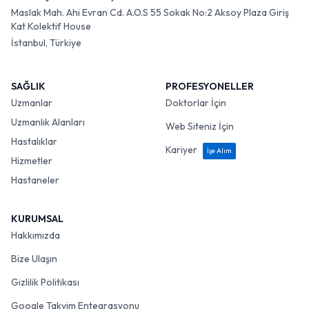
Maslak Mah. Ahi Evran Cd. A.O.S 55 Sokak No:2 Aksoy Plaza Giriş
Kat Kolektif House
İstanbul, Türkiye
SAĞLIK
PROFESYONELLER
Uzmanlar
Doktorlar İçin
Uzmanlık Alanları
Web Siteniz İçin
Hastalıklar
Kariyer
İşe Alım
Hizmetler
Hastaneler
KURUMSAL
Hakkımızda
Bize Ulaşın
Gizlilik Politikası
Google Takvim Entegrasyonu