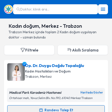
Doktor, klinik ara...
Kadın doğum, Merkez - Trabzon
Trabzon
Merkez
içinde toplam
2
Kadın doğum
uygulayan
doktor - uzman bulundu
Filtrele
Akıllı Sıralama
Op. Dr. Duygu Doğdu Topaloğlu
Kadın Hastalıkları ve Doğum
Trabzon
, Merkez
Medical Park Karadeniz Hastanesi
Haritada Göster
Ortahisar mah, Yavuz Selim Blv. No:190, 61040 Merkez/Trabzon
Randevu Talep Et