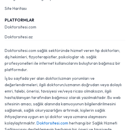
Site Haritası
PLATFORMLAR
Doktorsitesi.com
Doktorsitesi.az
Doktorsitesi.com sağlık sektöründe hizmet veren tıp doktorları,
diş hekimleri, fizyoterapistler, psikologlar vb. sağlık
profesyonelleri ile internet kullanıcılarını buluşturan bağımsız bir
platformdur.
İş bu sayfada yer alan doktor/uzman yorumları ve
değerlendirmeleri, ilgili doktorun/uzmanın doğrudan veya dolaylı
emri, talebi, önerisi, tavsiyesi ve/veya ricası olmaksızın, ilgili
hasta/danışan tarafından bağımsız olarak yazılmaktadır. Bu web
sitesinin amacı, sağlık alanında kamuoyunun bilgilendirilmesini
sağlamak, sağlık okuryazarlığını artırmak, kişilerin sağlık
ihtiyaçlarına uygun en iyi doktor veya uzmana ulaşmasını
kolaylaştırmaktır.
Doktorsitesi.com
herhangi bir Sağlık Hizmeti
Sağlayıcısını desteklemeyip herhangi bir öneri ve tavsiyede