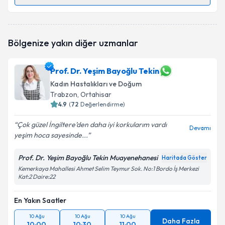
Randevu Takvimi Talebi
Op. Dr. Duygu Doğdu Topaloğlu
için randevu
Bölgenize yakın diğer uzmanlar
takvimi talebi oluşturun. Size bu uzmandan randevu
almanız için bir takvim hazırlandığında e-posta ile
bilgilendireceğiz.
Prof. Dr. Yeşim Bayoğlu Tekin
Kadın Hastalıkları ve Doğum
E-posta Adresiniz
Trabzon
, Ortahisar
4.9
(
72
Değerlendirme)
Çok güzel İngiltere’den daha iyi korkularım vardı
Devamı
Kişisel verilerimin işlenmesine ilişkin
Aydınlatma
yeşim hoca sayesinde...
Metni
'ni okudum ve kişisel verilerimin belirtilen
kapsamda işlenmesini kabul ediyorum.
Prof. Dr. Yeşim Bayoğlu Tekin Muayenehanesi
Haritada Göster
Kemerkaya Mahallesi Ahmet Selim Teymur Sok. No:1 Bordo İş Merkezi
Kat:2 Daire:22
Takvim Talebini Gönder
En Yakın Saatler
10 Ağu
10 Ağu
10 Ağu
Daha Fazla
10:00
10:30
11:00