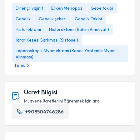
Dirençli vajinit
Erken Menopoz
Gebe takibi
Gebelik
Gebelik şekeri
Gebelik Takibi
Histerektomi
Histerektomi (Rahim Ameliyatı)
İdrar Kesesi Sarkması (Sistosel)
Laparoskopik Myomektomi (Kapalı Yöntemle Myom
Alınması)
Tümü
Ücret Bilgisi
Muayene ücretlerini öğrenmek için ara
+908504746286