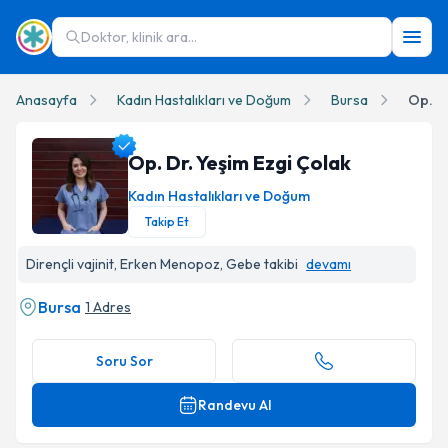
Doktor, klinik ara...
Anasayfa
Kadın Hastalıkları ve Doğum
Bursa
Op. Dr
Op. Dr. Yeşim Ezgi Çolak
Kadın Hastalıkları ve Doğum
Takip Et
Op. Dr. Yeşim Ezgi Çolak Profil Fotoğrafı
Dirençli vajinit, Erken Menopoz, Gebe takibi
devamı
Bursa
1 Adres
Soru Sor
Randevu Al