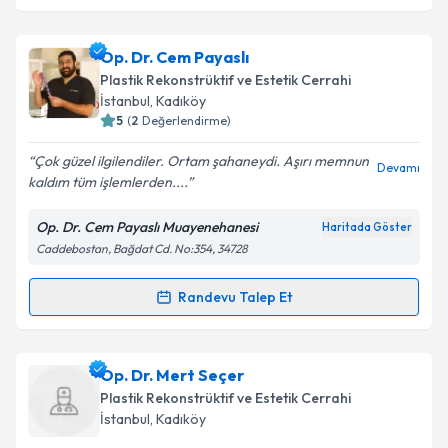
kapsamda işlenmesini kabul ediyorum.
Uzm. Dr. Emine Tural
için randevu takvimi talebi
Op. Dr. Cem Payaslı
oluşturun. Size bu uzmandan randevu almanız için bir
Takvim Talebini Gönder
Plastik Rekonstrüktif ve Estetik Cerrahi
takvim hazırlandığında e-posta ile bilgilendireceğiz.
İstanbul
, Kadıköy
5
(
2
Değerlendirme)
E-posta Adresiniz
Çok güzel ilgilendiler. Ortam şahaneydi. Aşırı memnun
Devamı
kaldım tüm işlemlerden....
Op. Dr. Cem Payaslı Muayenehanesi
Haritada Göster
Kişisel verilerimin işlenmesine ilişkin
Aydınlatma
Caddebostan, Bağdat Cd. No:354, 34728
Metni
'ni okudum ve kişisel verilerimin belirtilen
kapsamda işlenmesini kabul ediyorum.
Randevu Talep Et
Randevu Takvimi Talebi
Takvim Talebini Gönder
Op. Dr. Cem Payaslı
için randevu takvimi talebi
Op. Dr. Mert Seçer
oluşturun. Size bu uzmandan randevu almanız için bir
Plastik Rekonstrüktif ve Estetik Cerrahi
takvim hazırlandığında e-posta ile bilgilendireceğiz.
İstanbul
, Kadıköy