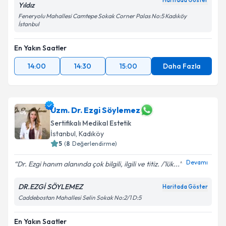
Haritada Göster
Yıldız
Feneryolu Mahallesi Camtepe Sokak Corner Palas No:5 Kadıköy
İstanbul
En Yakın Saatler
14:00
14:30
15:00
Daha Fazla
Uzm. Dr. Ezgi Söylemez
Sertifikalı Medikal Estetik
İstanbul
, Kadıköy
5
(
8
Değerlendirme)
Devamı
Dr. Ezgi hanım alanında çok bilgili, ilgili ve titiz. /'lük...
DR.EZGİ SÖYLEMEZ
Haritada Göster
Caddebostan Mahallesi Selin Sokak No:2/1 D:5
En Yakın Saatler