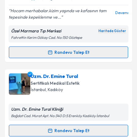
E-posta Adresiniz
Hocam merhabalar.kizim yaşında ve kafasının tam
Devamı
tepesinde kepeklenme ve...
Özel Marmara Tıp Merkezi
Haritada Göster
Fahrettin Kerim Gökay Cad. No:150 Göztepe
Kişisel verilerimin işlenmesine ilişkin
Aydınlatma
Metni
'ni okudum ve kişisel verilerimin belirtilen
kapsamda işlenmesini kabul ediyorum.
Randevu Talep Et
Randevu Takvimi Talebi
Takvim Talebini Gönder
Uzm. Dr. Cengiz Yücel
için randevu takvimi talebi
Uzm. Dr. Emine Tural
oluşturun. Size bu uzmandan randevu almanız için bir
Sertifikalı Medikal Estetik
takvim hazırlandığında e-posta ile bilgilendireceğiz.
İstanbul
, Kadıköy
E-posta Adresiniz
Uzm. Dr. Emine Tural Kliniği
Bağdat Cad. Murat Apt. No:340 D:5 Erenköy Kadıköy İstanbul
Kişisel verilerimin işlenmesine ilişkin
Aydınlatma
Randevu Talep Et
Randevu Takvimi Talebi
Metni
'ni okudum ve kişisel verilerimin belirtilen