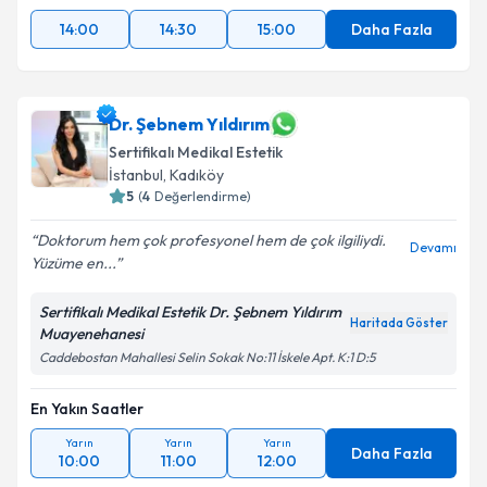
14:00
14:30
15:00
Daha Fazla
Dr. Şebnem Yıldırım
Sertifikalı Medikal Estetik
İstanbul
, Kadıköy
5
(
4
Değerlendirme)
Doktorum hem çok profesyonel hem de çok ilgiliydi.
Devamı
Yüzüme en...
Sertifikalı Medikal Estetik Dr. Şebnem Yıldırım
Haritada Göster
Muayenehanesi
Caddebostan Mahallesi Selin Sokak No:11 İskele Apt. K:1 D:5
En Yakın Saatler
Yarın
Yarın
Yarın
Daha Fazla
10:00
11:00
12:00