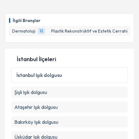
Takvim Talebini Gönder
Dr. Öğr. Üyesi Özlem Akın
için randevu takvimi
talebi oluşturun. Size bu uzmandan randevu almanız
İlgili Branşlar
için bir takvim hazırlandığında e-posta ile
bilgilendireceğiz.
Dermatoloji
Plastik Rekonstrüktif ve Estetik Cerrahi
12
9
E-posta Adresiniz
İstanbul İlçeleri
Kişisel verilerimin işlenmesine ilişkin
Aydınlatma
İstanbul
Işık dolgusu
Metni
'ni okudum ve kişisel verilerimin belirtilen
kapsamda işlenmesini kabul ediyorum.
Şişli
Işık dolgusu
Takvim Talebini Gönder
Ataşehir
Işık dolgusu
Bakırköy
Işık dolgusu
Üsküdar
Işık dolgusu