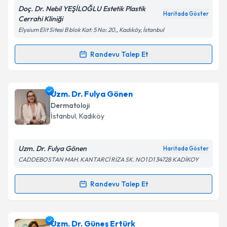
Doç. Dr. Nebil YEŞİLOĞLU Estetik Plastik
Haritada Göster
Cerrahi Kliniği
Elysium Elit Sitesi B blok Kat: 5 No: 20,, Kadıköy, İstanbul
Kişisel verilerimin işlenmesine ilişkin
Aydınlatma
Metni
'ni okudum ve kişisel verilerimin belirtilen
Randevu Talep Et
Randevu Takvimi Talebi
kapsamda işlenmesini kabul ediyorum.
Dr. Nebil Yeşiloğlu
için randevu takvimi talebi
Uzm. Dr. Fulya Gönen
Takvim Talebini Gönder
oluşturun. Size bu uzmandan randevu almanız için bir
Dermatoloji
takvim hazırlandığında e-posta ile bilgilendireceğiz.
İstanbul
, Kadıköy
E-posta Adresiniz
Uzm. Dr. Fulya Gönen
Haritada Göster
CADDEBOSTAN MAH. KANTARCİ RİZA SK. NO1 D1 34728 KADİKOY
Kişisel verilerimin işlenmesine ilişkin
Aydınlatma
Randevu Talep Et
Randevu Takvimi Talebi
Metni
'ni okudum ve kişisel verilerimin belirtilen
kapsamda işlenmesini kabul ediyorum.
Uzm. Dr. Fulya Gönen
için randevu takvimi talebi
Uzm. Dr. Güneş Ertürk