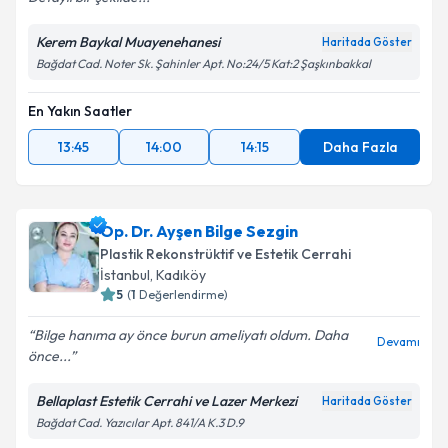
Kişisel verilerimin işlenmesine ilişkin
Aydınlatma
Kerem Baykal Muayenehanesi
Haritada Göster
Metni
'ni okudum ve kişisel verilerimin belirtilen
Bağdat Cad. Noter Sk. Şahinler Apt. No:24/5 Kat:2 Şaşkınbakkal
kapsamda işlenmesini kabul ediyorum.
En Yakın Saatler
Takvim Talebini Gönder
13:45
14:00
14:15
Daha Fazla
Op. Dr. Ayşen Bilge Sezgin
Plastik Rekonstrüktif ve Estetik Cerrahi
İstanbul
, Kadıköy
5
(
1
Değerlendirme)
Bilge hanıma ay önce burun ameliyatı oldum. Daha
Devamı
önce...
Bellaplast Estetik Cerrahi ve Lazer Merkezi
Haritada Göster
Bağdat Cad. Yazıcılar Apt. 841/A K.3 D.9