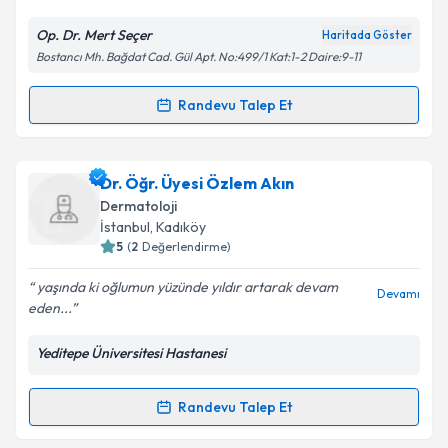
E-posta Adresiniz
Op. Dr. Mert Seçer
Haritada Göster
Bostancı Mh. Bağdat Cad. Gül Apt. No:499/1 Kat:1-2 Daire:9-11
Kişisel verilerimin işlenmesine ilişkin
Aydınlatma
Randevu Talep Et
Randevu Takvimi Talebi
Metni
'ni okudum ve kişisel verilerimin belirtilen
kapsamda işlenmesini kabul ediyorum.
Op. Dr. Mert Seçer
için randevu takvimi talebi
Dr. Öğr. Üyesi Özlem Akın
oluşturun. Size bu uzmandan randevu almanız için bir
Takvim Talebini Gönder
Dermatoloji
takvim hazırlandığında e-posta ile bilgilendireceğiz.
İstanbul
, Kadıköy
5
(
2
Değerlendirme)
E-posta Adresiniz
yaşında ki oğlumun yüzünde yıldır artarak devam
Devamı
eden...
Yeditepe Üniversitesi Hastanesi
Kişisel verilerimin işlenmesine ilişkin
Aydınlatma
Metni
'ni okudum ve kişisel verilerimin belirtilen
kapsamda işlenmesini kabul ediyorum.
Randevu Talep Et
Randevu Takvimi Talebi