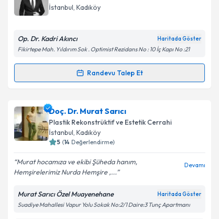
için bir takvim hazırlandığında e-posta ile
İstanbul
, Kadıköy
bilgilendireceğiz.
E-posta Adresiniz
Op. Dr. Kadri Akıncı
Haritada Göster
Fikirtepe Mah. Yıldırım Sok . Optimist Rezidans No : 10 İç Kapı No :21
Randevu Talep Et
Randevu Takvimi Talebi
Kişisel verilerimin işlenmesine ilişkin
Aydınlatma
Metni
'ni okudum ve kişisel verilerimin belirtilen
kapsamda işlenmesini kabul ediyorum.
Op. Dr. Kadri Akıncı
için randevu takvimi talebi
Doç. Dr. Murat Sarıcı
oluşturun. Size bu uzmandan randevu almanız için bir
Plastik Rekonstrüktif ve Estetik Cerrahi
takvim hazırlandığında e-posta ile bilgilendireceğiz.
Takvim Talebini Gönder
İstanbul
, Kadıköy
5
(
14
Değerlendirme)
E-posta Adresiniz
Murat hocamıza ve ekibi Şüheda hanım,
Devamı
Hemşirelerimiz Nurda Hemşire ,...
Murat Sarıcı Özel Muayenehane
Haritada Göster
Kişisel verilerimin işlenmesine ilişkin
Aydınlatma
Suadiye Mahallesi Vapur Yolu Sokak No:2/1 Daire:3 Tunç Apartmanı
Metni
'ni okudum ve kişisel verilerimin belirtilen
kapsamda işlenmesini kabul ediyorum.