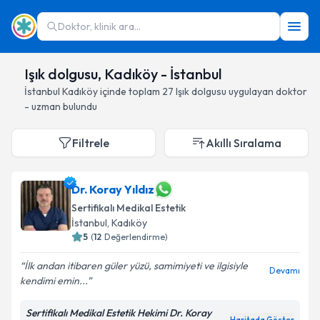
Doktor, klinik ara...
Işık dolgusu, Kadıköy - İstanbul
İstanbul
Kadıköy
içinde toplam
27
Işık dolgusu
uygulayan doktor
- uzman bulundu
Filtrele
Akıllı Sıralama
Dr. Koray Yıldız
Sertifikalı Medikal Estetik
İstanbul
, Kadıköy
5
(
12
Değerlendirme)
İlk andan itibaren güler yüzü, samimiyeti ve ilgisiyle
Devamı
kendimi emin...
Sertifikalı Medikal Estetik Hekimi Dr. Koray