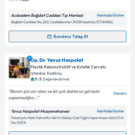
E-posta Adresiniz
Acıbadem Bağdat Caddesi Tıp Merkezi
Haritada Göster
Bağdat Caddesi No:263, Caddebostan 34728 Kadıköy/İSTANBUL
Kişisel verilerimin işlenmesine ilişkin
Aydınlatma
Randevu Talep Et
Randevu Takvimi Talebi
Metni
'ni okudum ve kişisel verilerimin belirtilen
kapsamda işlenmesini kabul ediyorum.
Prof. Dr. Ayten Ferahbaş Kesikoğlu
için randevu
Op. Dr. Yavuz Haspolat
takvimi talebi oluşturun. Size bu uzmandan randevu
Takvim Talebini Gönder
Plastik Rekonstrüktif ve Estetik Cerrahi
almanız için bir takvim hazırlandığında e-posta ile
İstanbul
, Kadıköy
bilgilendireceğiz.
5
(
5
Değerlendirme)
E-posta Adresiniz
Benim için zor olanı ve bir çok doktorun görüpte
Devamı
yapamadığını...
Yavuz Haspolat Muayenehanesi
Haritada Göster
Feneryolu Mah.Fahrettin Kerim Gökay Cad.Tuğrul Apartmanı.Kat:2 D:4
Kişisel verilerimin işlenmesine ilişkin
Aydınlatma
No:102/4
Metni
'ni okudum ve kişisel verilerimin belirtilen
kapsamda işlenmesini kabul ediyorum.