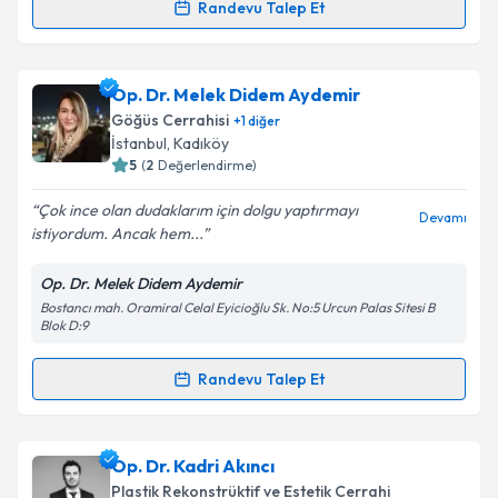
Randevu Talep Et
Randevu Takvimi Talebi
Takvim Talebini Gönder
Op. Dr. Yavuz Haspolat
için randevu takvimi talebi
Op. Dr. Melek Didem Aydemir
oluşturun. Size bu uzmandan randevu almanız için bir
Göğüs Cerrahisi
+
1
diğer
takvim hazırlandığında e-posta ile bilgilendireceğiz.
İstanbul
, Kadıköy
5
(
2
Değerlendirme)
E-posta Adresiniz
Çok ince olan dudaklarım için dolgu yaptırmayı
Devamı
istiyordum. Ancak hem...
Op. Dr. Melek Didem Aydemir
Kişisel verilerimin işlenmesine ilişkin
Aydınlatma
Bostancı mah. Oramiral Celal Eyicioğlu Sk. No:5 Urcun Palas Sitesi B
Metni
'ni okudum ve kişisel verilerimin belirtilen
Blok D:9
kapsamda işlenmesini kabul ediyorum.
Randevu Talep Et
Randevu Takvimi Talebi
Takvim Talebini Gönder
Op. Dr. Melek Didem Aydemir
için randevu takvimi
Op. Dr. Kadri Akıncı
talebi oluşturun. Size bu uzmandan randevu almanız
Plastik Rekonstrüktif ve Estetik Cerrahi