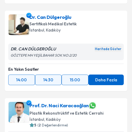
Dr. Can Dülgeroğlu
Sertifikalı Medikal Estetik
İstanbul
, Kadıköy
DR. CAN DÜLGEROĞLU
Haritada Göster
GÖZTEPE MH YEŞİLBAHAR SOK NO:2/20
En Yakın Saatler
14:00
14:30
15:00
Daha Fazla
Prof. Dr. Naci Karacaoğlan
Plastik Rekonstrüktif ve Estetik Cerrahi
İstanbul
, Kadıköy
5
(
2
Değerlendirme)