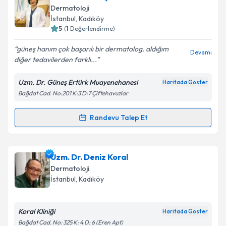
oluşturun. Size bu uzmandan randevu almanız için bir
Takvim Talebini Gönder
Dermatoloji
takvim hazırlandığında e-posta ile bilgilendireceğiz.
İstanbul
, Kadıköy
5
(
1
Değerlendirme)
E-posta Adresiniz
güneş hanım çok başarılı bir dermatolog. aldığım
Devamı
diğer tedavilerden farklı...
Uzm. Dr. Güneş Ertürk Muayenehanesi
Haritada Göster
Kişisel verilerimin işlenmesine ilişkin
Aydınlatma
Bağdat Cad. No:201 K:3 D:7 Çiftehavuzlar
Metni
'ni okudum ve kişisel verilerimin belirtilen
kapsamda işlenmesini kabul ediyorum.
Randevu Talep Et
Randevu Takvimi Talebi
Takvim Talebini Gönder
Uzm. Dr. Güneş Ertürk
için randevu takvimi talebi
Uzm. Dr. Deniz Koral
oluşturun. Size bu uzmandan randevu almanız için bir
Dermatoloji
takvim hazırlandığında e-posta ile bilgilendireceğiz.
İstanbul
, Kadıköy
E-posta Adresiniz
Koral Kliniği
Haritada Göster
Bağdat Cad. No: 325 K: 4 D: 6 (Eren Apt)