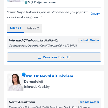
5
(
2
Değerlendirme)
E-posta Adresiniz
Onur Beyin hakkında yorum olmamasına çok şaşırdım
Devamı
ve haksızlık olduğunu...
Adres
1
Adres
2
Kişisel verilerimin işlenmesine ilişkin
Aydınlatma
Metni
'ni okudum ve kişisel verilerimin belirtilen
kapsamda işlenmesini kabul ediyorum.
İntermed Çiftehavuzlar Polikliniği
Haritada Göster
Caddebostan, Operatör Cemil Topuzlu Cd. 46/1, 34726
Takvim Talebini Gönder
Randevu Talep Et
Randevu Takvimi Talebi
Uzm. Dr. Onur Çapkan
için randevu takvimi talebi
Uzm. Dr. Neval Altunkalem
oluşturun. Size bu uzmandan randevu almanız için bir
Dermatoloji
takvim hazırlandığında e-posta ile bilgilendireceğiz.
İstanbul
, Kadıköy
E-posta Adresiniz
Neval Altunkalem
Haritada Göster
Fenerbahçe Kalamış Cad. Oniki Apartmanı No: 16 Kat: 2 Daire: 4