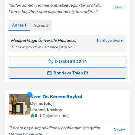
Bütün samimiyetimle önerebileceğim bir prof.dr.
Devamı
Meme büyütme operasyonunda hiç tereddüt...
Adres
1
Adres
2
Medipol Mega Üniversite Hastanesi
Haritada Göster
TEM Avrupa Otoyolu Göztepe Çıkışı No: 1
0 (850) 811 32 74
Randevu Takvimi Talebi
Randevu Talep Et
Prof. Dr. Naci Karacaoğlan
için randevu takvimi
talebi oluşturun. Size bu uzmandan randevu almanız
Uzm. Dr. Kerem Baykal
için bir takvim hazırlandığında e-posta ile
bilgilendireceğiz.
Dermatoloji
İstanbul
, Kadıköy
E-posta Adresiniz
5
(
3
Değerlendirme)
Kerem beye saç dökülmesi problemim için gittim.
Devamı
Detaylı bir şekilde...