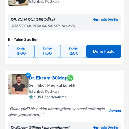
İstanbul
,
Kadıköy
DR. CAN DÜLGEROĞLU
Haritada Göster
GÖZTEPE MH YEŞİLBAHAR SOK NO:2/20
En Yakın Saatler
10 Ağu
10 Ağu
10 Ağu
Daha Fazla
11:00
11:30
12:00
Dr. Ekrem Güldaş
Sertifikalı Medikal Estetik
İstanbul
,
Kadıköy
5
(
15
Değerlendirme)
Güler yüzlü bir hekim olması güven vermesi nedeniyle
Devamı
işlem yaptırmaya...
Dr.Ekrem Güldaş Muayenehanesi
Haritada Göster