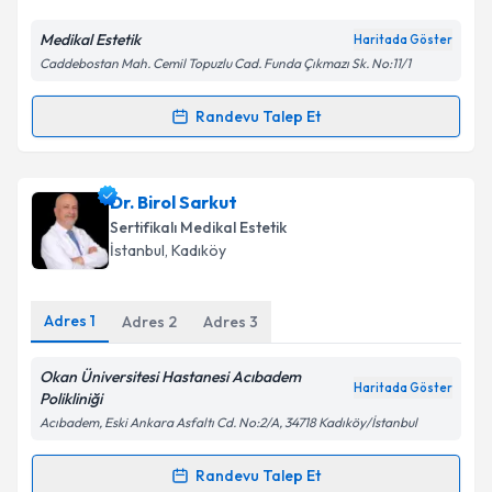
Medikal Estetik
Haritada Göster
Kişisel verilerimin işlenmesine ilişkin
Aydınlatma
Caddebostan Mah. Cemil Topuzlu Cad. Funda Çıkmazı Sk. No:11/1
Metni
'ni okudum ve kişisel verilerimin belirtilen
kapsamda işlenmesini kabul ediyorum.
Randevu Talep Et
Randevu Takvimi Talebi
Takvim Talebini Gönder
Dr. Mevlüt Dağ
için randevu takvimi talebi oluşturun.
Dr. Birol Sarkut
Size bu uzmandan randevu almanız için bir takvim
Sertifikalı Medikal Estetik
hazırlandığında e-posta ile bilgilendireceğiz.
İstanbul
,
Kadıköy
E-posta Adresiniz
Adres
1
Adres
2
Adres
3
Okan Üniversitesi Hastanesi Acıbadem
Haritada Göster
Kişisel verilerimin işlenmesine ilişkin
Aydınlatma
Polikliniği
Metni
'ni okudum ve kişisel verilerimin belirtilen
Acıbadem, Eski Ankara Asfaltı Cd. No:2/A, 34718 Kadıköy/İstanbul
kapsamda işlenmesini kabul ediyorum.
Randevu Talep Et
Randevu Takvimi Talebi