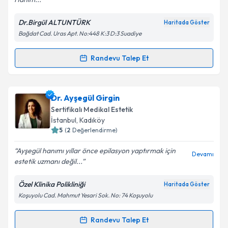
Dr.Birgül ALTUNTÜRK
Haritada Göster
Bağdat Cad. Uras Apt. No:448 K:3 D:3 Suadiye
Kişisel verilerimin işlenmesine ilişkin
Aydınlatma
Metni
'ni okudum ve kişisel verilerimin belirtilen
kapsamda işlenmesini kabul ediyorum.
Randevu Talep Et
Randevu Takvimi Talebi
Takvim Talebini Gönder
Dr. Birgül Altuntürk
için randevu takvimi talebi
Dr. Ayşegül Girgin
oluşturun. Size bu uzmandan randevu almanız için bir
Sertifikalı Medikal Estetik
takvim hazırlandığında e-posta ile bilgilendireceğiz.
İstanbul
,
Kadıköy
5
(
2
Değerlendirme)
E-posta Adresiniz
Ayşegül hanımı yıllar önce epilasyon yaptırmak için
Devamı
estetik uzmanı değil...
Özel Klinika Polikliniği
Haritada Göster
Kişisel verilerimin işlenmesine ilişkin
Aydınlatma
Koşuyolu Cad. Mahmut Yesari Sok. No: 74 Koşuyolu
Metni
'ni okudum ve kişisel verilerimin belirtilen
kapsamda işlenmesini kabul ediyorum.
Randevu Talep Et
Randevu Takvimi Talebi