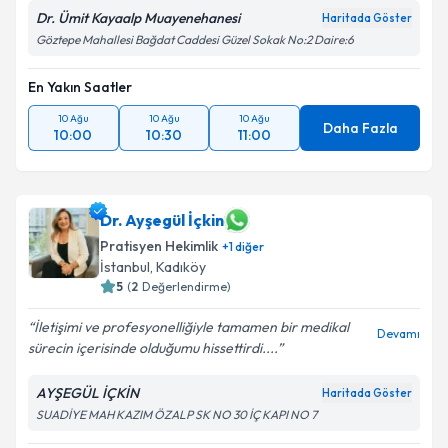
Dr. Ümit Kayaalp Muayenehanesi
Haritada Göster
Göztepe Mahallesi Bağdat Caddesi Güzel Sokak No:2 Daire:6
En Yakın Saatler
10 Ağu
10 Ağu
10 Ağu
Daha Fazla
10:00
10:30
11:00
Dr. Ayşegül İçkin
Pratisyen Hekimlik
+
1
diğer
İstanbul
,
Kadıköy
5
(
2
Değerlendirme)
İletişimi ve profesyonelliğiyle tamamen bir medikal
Devamı
sürecin içerisinde olduğumu hissettirdi....
AYŞEGÜL İÇKİN
Haritada Göster
SUADİYE MAH KAZIM ÖZALP SK NO 30 İÇ KAPI NO 7