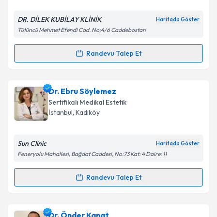
E-posta Adresiniz
DR. DİLEK KUBİLAY KLİNİK
Haritada Göster
Tütüncü Mehmet Efendi Cad. No;4/6 Caddebostan
Kişisel verilerimin işlenmesine ilişkin
Aydınlatma
Randevu Talep Et
Randevu Takvimi Talebi
Metni
'ni okudum ve kişisel verilerimin belirtilen
kapsamda işlenmesini kabul ediyorum.
Dr. Dilek Kubilay
için randevu takvimi talebi
Dr. Ebru Söylemez
oluşturun. Size bu uzmandan randevu almanız için bir
Takvim Talebini Gönder
Sertifikalı Medikal Estetik
takvim hazırlandığında e-posta ile bilgilendireceğiz.
İstanbul
,
Kadıköy
E-posta Adresiniz
Sun Clinic
Haritada Göster
Feneryolu Mahallesi, Bağdat Caddesi, No:73 Kat: 4 Daire: 11
Kişisel verilerimin işlenmesine ilişkin
Aydınlatma
Randevu Talep Et
Randevu Takvimi Talebi
Metni
'ni okudum ve kişisel verilerimin belirtilen
kapsamda işlenmesini kabul ediyorum.
Dr. Ebru Söylemez
için randevu takvimi talebi
Dr. Önder Kanat