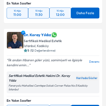
En Yakın Saatler
10 Ağu
10 Ağu
10 Ağu
Daha Fazla
11:00
11:30
12:00
Dr. Koray Yıldız
Sertifikalı Medikal Estetik
İstanbul
,
Kadıköy
5
(
12
Değerlendirme)
İlk andan itibaren güler yüzü, samimiyeti ve ilgisiyle
Devamı
kendimi emin...
Sertifikalı Medikal Estetik Hekimi Dr. Koray
Haritada Göster
Yıldız
Feneryolu Mahallesi Camtepe Sokak Corner Palas No:5 Kadıköy
İstanbul
En Yakın Saatler