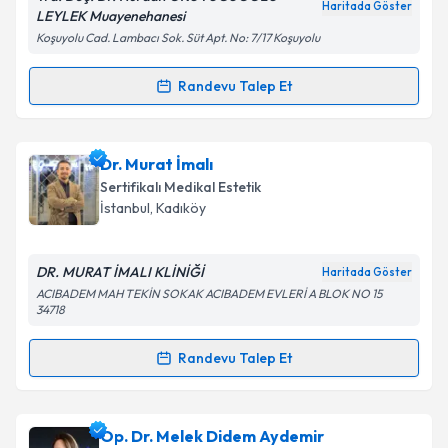
Kişisel verilerimin işlenmesine ilişkin
Aydınlatma
Haritada Göster
LEYLEK Muayenehanesi
Metni
'ni okudum ve kişisel verilerimin belirtilen
Koşuyolu Cad. Lambacı Sok. Süt Apt. No: 7/17 Koşuyolu
kapsamda işlenmesini kabul ediyorum.
Randevu Talep Et
Randevu Takvimi Talebi
Takvim Talebini Gönder
Op. Dr. Nurdan Okuyucuoğlu Leylek
için randevu
Dr. Murat İmalı
takvimi talebi oluşturun. Size bu uzmandan randevu
Sertifikalı Medikal Estetik
almanız için bir takvim hazırlandığında e-posta ile
İstanbul
,
Kadıköy
bilgilendireceğiz.
E-posta Adresiniz
DR. MURAT İMALI KLİNİĞİ
Haritada Göster
ACIBADEM MAH TEKİN SOKAK ACIBADEM EVLERİ A BLOK NO 15
34718
Randevu Talep Et
Kişisel verilerimin işlenmesine ilişkin
Aydınlatma
Randevu Takvimi Talebi
Metni
'ni okudum ve kişisel verilerimin belirtilen
kapsamda işlenmesini kabul ediyorum.
Dr. Murat İmalı
için randevu takvimi talebi oluşturun.
Op. Dr. Melek Didem Aydemir