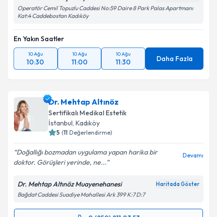
Operatör Cemil Topuzlu Caddesi No:59 Daire 8 Park Palas Apartmanı
Kat:4 Caddebostan Kadıköy
En Yakın Saatler
10 Ağu
10 Ağu
10 Ağu
Daha Fazla
10:30
11:00
11:30
Dr. Mehtap Altınöz
Sertifikalı Medikal Estetik
İstanbul
,
Kadıköy
5
(
11
Değerlendirme)
Doğallığı bozmadan uygulama yapan harika bir
Devamı
doktor. Görüşleri yerinde, ne...
Dr. Mehtap Altınöz Muayenehanesi
Haritada Göster
Bağdat Caddesi Suadiye Mahallesi Ark 399 K:7 D:7