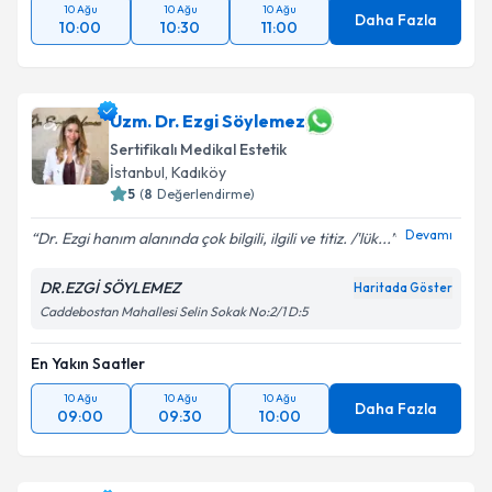
10 Ağu
10 Ağu
10 Ağu
Daha Fazla
10:00
10:30
11:00
Uzm. Dr. Ezgi Söylemez
Sertifikalı Medikal Estetik
İstanbul
,
Kadıköy
5
(
8
Değerlendirme)
Devamı
Dr. Ezgi hanım alanında çok bilgili, ilgili ve titiz. /'lük...
DR.EZGİ SÖYLEMEZ
Haritada Göster
Caddebostan Mahallesi Selin Sokak No:2/1 D:5
En Yakın Saatler
10 Ağu
10 Ağu
10 Ağu
Daha Fazla
09:00
09:30
10:00