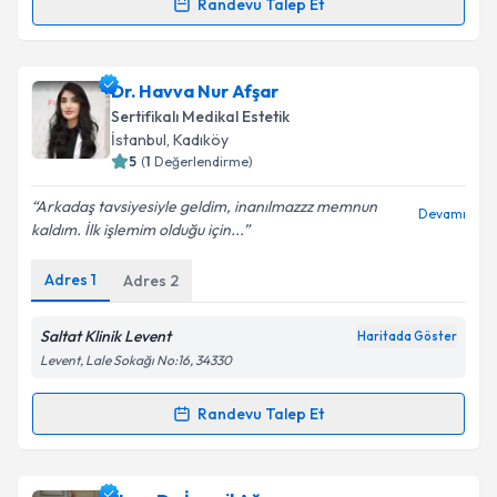
kapsamda işlenmesini kabul ediyorum.
Randevu Talep Et
Randevu Takvimi Talebi
Takvim Talebini Gönder
Dr. Nedim Budakoğlu
için randevu takvimi talebi
Dr. Havva Nur Afşar
oluşturun. Size bu uzmandan randevu almanız için bir
Sertifikalı Medikal Estetik
takvim hazırlandığında e-posta ile bilgilendireceğiz.
İstanbul
,
Kadıköy
5
(
1
Değerlendirme)
E-posta Adresiniz
Arkadaş tavsiyesiyle geldim, inanılmazzz memnun
Devamı
kaldım. İlk işlemim olduğu için...
Adres
1
Adres
2
Kişisel verilerimin işlenmesine ilişkin
Aydınlatma
Metni
'ni okudum ve kişisel verilerimin belirtilen
kapsamda işlenmesini kabul ediyorum.
Saltat Klinik Levent
Haritada Göster
Levent, Lale Sokağı No:16, 34330
Takvim Talebini Gönder
Randevu Talep Et
Randevu Takvimi Talebi