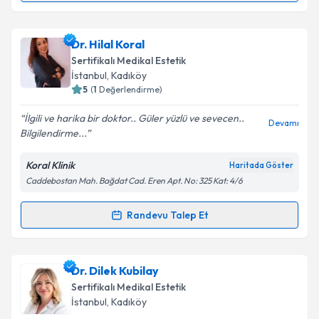
Takvim Talebini Gönder
Dr. Ayşegül Girgin
için randevu takvimi talebi
Dr. Hilal Koral
oluşturun. Size bu uzmandan randevu almanız için bir
Sertifikalı Medikal Estetik
takvim hazırlandığında e-posta ile bilgilendireceğiz.
İstanbul
,
Kadıköy
5
(
1
Değerlendirme)
E-posta Adresiniz
İlgili ve harika bir doktor.. Güler yüzlü ve sevecen..
Devamı
Bilgilendirme...
Koral Klinik
Haritada Göster
Kişisel verilerimin işlenmesine ilişkin
Aydınlatma
Caddebostan Mah. Bağdat Cad. Eren Apt. No: 325 Kat: 4/6
Metni
'ni okudum ve kişisel verilerimin belirtilen
kapsamda işlenmesini kabul ediyorum.
Randevu Talep Et
Randevu Takvimi Talebi
Takvim Talebini Gönder
Dr. Hilal Koral
için randevu takvimi talebi oluşturun.
Dr. Dilek Kubilay
Size bu uzmandan randevu almanız için bir takvim
Sertifikalı Medikal Estetik
hazırlandığında e-posta ile bilgilendireceğiz.
İstanbul
,
Kadıköy