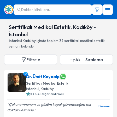
Doktor, klinik ara...
Sertifikalı Medikal Estetik, Kadıköy -
İstanbul
İstanbul
Kadıköy
içinde toplam
37
sertifikalı medikal estetik
uzmanı
bulundu
Filtrele
Akıllı Sıralama
Dr. Ümit Kayaalp
Sertifikalı Medikal Estetik
İstanbul
,
Kadıköy
5
(
104
Değerlendirme)
Çok memnunum ve gözüm kapalı güveneceğim tek
Devamı
doktor kesinlikle.