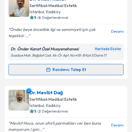
oluşturun. Size bu uzmandan randevu almanız için bir
Takvim Talebini Gönder
Sertifikalı Medikal Estetik
takvim hazırlandığında e-posta ile bilgilendireceğiz.
İstanbul
,
Kadıköy
5
(
6
Değerlendirme)
E-posta Adresiniz
Önder beye öncelikle ilgi ve samimiyeti için çok
Devamı
teşekkür ...
Dr. Önder Kanat Özel Muayenehanesi
Haritada Göster
Kişisel verilerimin işlenmesine ilişkin
Aydınlatma
Suadiye Mah. Bağdat Cad. Ak-Ör Apt. No:418-B Kat:3 Daire:17
Metni
'ni okudum ve kişisel verilerimin belirtilen
kapsamda işlenmesini kabul ediyorum.
Randevu Talep Et
Randevu Takvimi Talebi
Takvim Talebini Gönder
Dr. Önder Kanat
için randevu takvimi talebi
Dr. Mevlüt Dağ
oluşturun. Size bu uzmandan randevu almanız için bir
Sertifikalı Medikal Estetik
takvim hazırlandığında e-posta ile bilgilendireceğiz.
İstanbul
,
Kadıköy
5
(
2
Değerlendirme)
E-posta Adresiniz
Mevlüt Hoca, onun sihirli parmakları var ben buna
Devamı
inanıyorum:) işini...