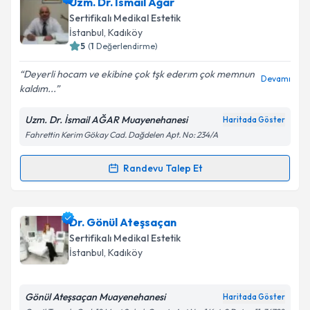
Dr. Havva Nur Afşar
için randevu takvimi talebi
Uzm. Dr. İsmail Ağar
oluşturun. Size bu uzmandan randevu almanız için bir
Sertifikalı Medikal Estetik
takvim hazırlandığında e-posta ile bilgilendireceğiz.
İstanbul
,
Kadıköy
5
(
1
Değerlendirme)
E-posta Adresiniz
Deyerli hocam ve ekibine çok tşk ederım çok memnun
Devamı
kaldım...
Uzm. Dr. İsmail AĞAR Muayenehanesi
Haritada Göster
Kişisel verilerimin işlenmesine ilişkin
Aydınlatma
Fahrettin Kerim Gökay Cad. Dağdelen Apt. No: 234/A
Metni
'ni okudum ve kişisel verilerimin belirtilen
kapsamda işlenmesini kabul ediyorum.
Randevu Talep Et
Randevu Takvimi Talebi
Takvim Talebini Gönder
Uzm. Dr. İsmail Ağar
için randevu takvimi talebi
Dr. Gönül Ateşsaçan
oluşturun. Size bu uzmandan randevu almanız için bir
Sertifikalı Medikal Estetik
takvim hazırlandığında e-posta ile bilgilendireceğiz.
İstanbul
,
Kadıköy
E-posta Adresiniz
Gönül Ateşsaçan Muayenehanesi
Haritada Göster