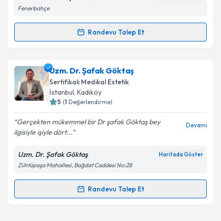
Fenerbahçe
Kişisel verilerimin işlenmesine ilişkin
Aydınlatma
Randevu Talep Et
Randevu Takvimi Talebi
Metni
'ni okudum ve kişisel verilerimin belirtilen
kapsamda işlenmesini kabul ediyorum.
Dr. İpek Tüzün
için randevu takvimi talebi oluşturun.
Uzm. Dr. Şafak Göktaş
Size bu uzmandan randevu almanız için bir takvim
Takvim Talebini Gönder
Sertifikalı Medikal Estetik
hazırlandığında e-posta ile bilgilendireceğiz.
İstanbul
,
Kadıköy
5
(
1
Değerlendirme)
E-posta Adresiniz
Gerçekten mükemmel bir Dr şafak Göktaş bey
Devamı
ilgisiyle işiyle dört...
Uzm. Dr. Şafak Göktaş
Haritada Göster
Kişisel verilerimin işlenmesine ilişkin
Aydınlatma
Zühtüpaşa Mahallesi, Bağdat Caddesi No:28
Metni
'ni okudum ve kişisel verilerimin belirtilen
kapsamda işlenmesini kabul ediyorum.
Randevu Talep Et
Randevu Takvimi Talebi
Takvim Talebini Gönder