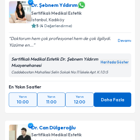
Dr. Şebnem Yıldırım
Sertifikalı Medikal Estetik
İstanbul
,
Kadıköy
5
(
4
Değerlendirme)
Doktorum hem çok profesyonel hem de çok ilgiliydi.
Devamı
Yüzüme en...
Sertifikalı Medikal Estetik Dr. Şebnem Yıldırım
Haritada Göster
Muayenehanesi
Caddebostan Mahallesi Selin Sokak No:11 İskele Apt. K:1 D:5
En Yakın Saatler
Yarın
Yarın
Yarın
Daha Fazla
10:00
11:00
12:00
Dr. Can Dülgeroğlu
Sertifikalı Medikal Estetik