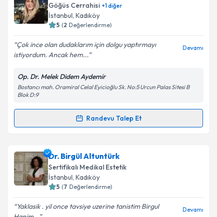
Size bu uzmandan randevu almanız için bir takvim
Göğüs Cerrahisi
+
1
diğer
Takvim Talebini Gönder
hazırlandığında e-posta ile bilgilendireceğiz.
İstanbul
,
Kadıköy
5
(
2
Değerlendirme)
E-posta Adresiniz
Çok ince olan dudaklarım için dolgu yaptırmayı
Devamı
istiyordum. Ancak hem...
Op. Dr. Melek Didem Aydemir
Kişisel verilerimin işlenmesine ilişkin
Aydınlatma
Bostancı mah. Oramiral Celal Eyicioğlu Sk. No:5 Urcun Palas Sitesi B
Metni
'ni okudum ve kişisel verilerimin belirtilen
Blok D:9
kapsamda işlenmesini kabul ediyorum.
Randevu Talep Et
Randevu Takvimi Talebi
Takvim Talebini Gönder
Op. Dr. Melek Didem Aydemir
için randevu takvimi
Dr. Birgül Altuntürk
talebi oluşturun. Size bu uzmandan randevu almanız
Sertifikalı Medikal Estetik
için bir takvim hazırlandığında e-posta ile
İstanbul
,
Kadıköy
bilgilendireceğiz.
5
(
7
Değerlendirme)
E-posta Adresiniz
Yaklasik . yil once tavsiye uzerine tanistim Birgul
Devamı
Hanim...