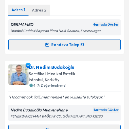
E-posta Adresiniz
Adres
1
Adres
2
DERMAMED
Haritada Göster
Kişisel verilerimin işlenmesine ilişkin
Aydınlatma
İstanbul Caddesi Başaran Plaza No:6 Göktürk, Kemerburgaz
Metni
'ni okudum ve kişisel verilerimin belirtilen
kapsamda işlenmesini kabul ediyorum.
Randevu Talep Et
Randevu Takvimi Talebi
Takvim Talebini Gönder
Dr. Levent Türbedar
için randevu takvimi talebi
Dr. Nedim Budakoğlu
oluşturun. Size bu uzmandan randevu almanız için bir
Sertifikalı Medikal Estetik
takvim hazırlandığında e-posta ile bilgilendireceğiz.
İstanbul
,
Kadıköy
4
(
4
Değerlendirme)
E-posta Adresiniz
Hocamiz cok ilgili.memnuniyet en yuksekte tutuluyor.
Nedim Budakoğlu Muayenehane
Haritada Göster
FENERBAHÇE MAH. BAĞDAT CD. GÖKMEN APT. NO:132/20
Kişisel verilerimin işlenmesine ilişkin
Aydınlatma
Metni
'ni okudum ve kişisel verilerimin belirtilen