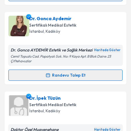
Takvim Talebini Gönder
Dr. Birol Sarkut
için randevu takvimi talebi oluşturun.
Dr. Gonca Aydemir
Size bu uzmandan randevu almanız için bir takvim
Sertifikalı Medikal Estetik
hazırlandığında e-posta ile bilgilendireceğiz.
İstanbul
,
Kadıköy
E-posta Adresiniz
Dr. Gonca AYDEMİR Estetik ve Sağlık Merkezi
Haritada Göster
Cemil Topuzlu Cad. Papatyalı Sok. No: 9 Kaya Apt. B Blok Daire: 23
Çiftehavuzlar
Kişisel verilerimin işlenmesine ilişkin
Aydınlatma
Randevu Talep Et
Metni
'ni okudum ve kişisel verilerimin belirtilen
Randevu Takvimi Talebi
kapsamda işlenmesini kabul ediyorum.
Dr. Gonca Aydemir
için randevu takvimi talebi
Dr. İpek Tüzün
Takvim Talebini Gönder
oluşturun. Size bu uzmandan randevu almanız için bir
Sertifikalı Medikal Estetik
takvim hazırlandığında e-posta ile bilgilendireceğiz.
İstanbul
,
Kadıköy
E-posta Adresiniz
Doktor Özel Muayenehane
Haritada Göster