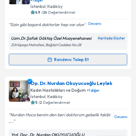
+
1
diğer
İstanbul
,
Kadıköy
E-posta Adresiniz
4.9
(
24
Değerlendirme)
Devamı
Sizin gibi başarılı doktorlar hep var olun
Uzm.Dr.Şafak Göktaş Özel Muayenehanesi
Haritada Göster
Kişisel verilerimin işlenmesine ilişkin
Aydınlatma
Zühtüpaşa Mahallesi, Bağdat Caddesi No:28
Metni
'ni okudum ve kişisel verilerimin belirtilen
kapsamda işlenmesini kabul ediyorum.
Randevu Talep Et
Randevu Takvimi Talebi
Takvim Talebini Gönder
Uzm. Dr. Şafak Göktaş
için randevu takvimi talebi
Op. Dr. Nurdan Okuyucuoğlu Leylek
oluşturun. Size bu uzmandan randevu almanız için bir
Kadın Hastalıkları ve Doğum
+
1
diğer
takvim hazırlandığında e-posta ile bilgilendireceğiz.
İstanbul
,
Kadıköy
5
(
2
Değerlendirme)
E-posta Adresiniz
Nurdan Hoca benim den beri doktorum gebelik takibi
Devamı
,...
Yrd. Doç. Dr. Nurdan OKUYUCUOĞLU