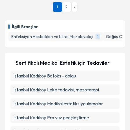
Uzm. Dr. Şafak Göktaş
için randevu takvimi talebi
1
2
›
oluşturun. Size bu uzmandan randevu almanız için bir
takvim hazırlandığında e-posta ile bilgilendireceğiz.
E-posta Adresiniz
İlgili Branşlar
Enfeksiyon Hastalıkları ve Klinik Mikrobiyoloji
Göğüs Cerra
1
Kişisel verilerimin işlenmesine ilişkin
Aydınlatma
Metni
'ni okudum ve kişisel verilerimin belirtilen
Sertifikalı Medikal Estetik
için Tedaviler
kapsamda işlenmesini kabul ediyorum.
İstanbul Kadıköy Botoks - dolgu
Takvim Talebini Gönder
İstanbul Kadıköy Leke tedavisi, mezoterapi
İstanbul Kadıköy Medikal estetik uygulamalar
İstanbul Kadıköy Prp yüz gençleştirme