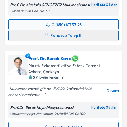
Prof. Dr. Mustafa ŞENGEZER Muayenehanesi
Haritada Göster
Simon Bolivar Cad. No: 3/5
0 (850) 811 37 25
Randevu Takvimi Talebi
Randevu Talep Et
Prof. Dr. Mustafa Şengezer
için randevu takvimi
talebi oluşturun. Size bu uzmandan randevu almanız
için bir takvim hazırlandığında e-posta ile
Prof. Dr. Burak Kaya
bilgilendireceğiz.
Plastik Rekonstrüktif ve Estetik Cerrahi
Ankara
, Çankaya
E-posta Adresiniz
5
(
1
Değerlendirme)
Mucizeler yarattı günde. Eylülde kafamdaki cilt
Devamı
kanseri ameliyatını...
Kişisel verilerimin işlenmesine ilişkin
Aydınlatma
Prof.Dr. Burak Kaya Muayenehanesi
Haritada Göster
Metni
'ni okudum ve kişisel verilerimin belirtilen
Gaziosmanpaşa, Nenehatun Cd No:114 D:5, 06700
kapsamda işlenmesini kabul ediyorum.