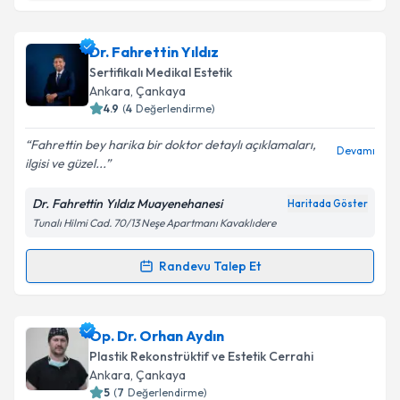
Takvim Talebini Gönder
Doç. Dr. Nedim Sarıfakıoğlu
için randevu takvimi
Dr. Fahrettin Yıldız
talebi oluşturun. Size bu uzmandan randevu almanız
Sertifikalı Medikal Estetik
için bir takvim hazırlandığında e-posta ile
Ankara
, Çankaya
bilgilendireceğiz.
4.9
(
4
Değerlendirme)
E-posta Adresiniz
Fahrettin bey harika bir doktor detaylı açıklamaları,
Devamı
ilgisi ve güzel...
Dr. Fahrettin Yıldız Muayenehanesi
Haritada Göster
Tunalı Hilmi Cad. 70/13 Neşe Apartmanı Kavaklıdere
Kişisel verilerimin işlenmesine ilişkin
Aydınlatma
Metni
'ni okudum ve kişisel verilerimin belirtilen
kapsamda işlenmesini kabul ediyorum.
Randevu Talep Et
Randevu Takvimi Talebi
Takvim Talebini Gönder
Dr. Fahrettin Yıldız
için randevu takvimi talebi
Op. Dr. Orhan Aydın
oluşturun. Size bu uzmandan randevu almanız için bir
Plastik Rekonstrüktif ve Estetik Cerrahi
takvim hazırlandığında e-posta ile bilgilendireceğiz.
Ankara
, Çankaya
5
(
7
Değerlendirme)