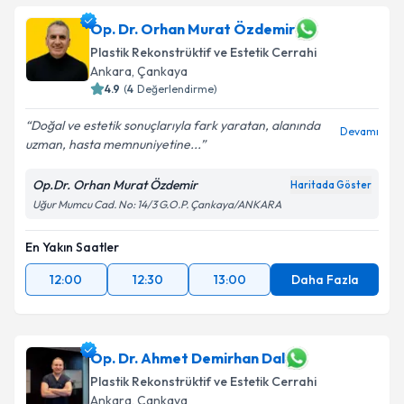
Op. Dr. Orhan Murat Özdemir
Plastik Rekonstrüktif ve Estetik Cerrahi
Ankara
, Çankaya
4.9
(
4
Değerlendirme)
Doğal ve estetik sonuçlarıyla fark yaratan, alanında
Devamı
uzman, hasta memnuniyetine...
Op.Dr. Orhan Murat Özdemir
Haritada Göster
Uğur Mumcu Cad. No: 14/3 G.O.P. Çankaya/ANKARA
En Yakın Saatler
12:00
12:30
13:00
Daha Fazla
Op. Dr. Ahmet Demirhan Dal
Plastik Rekonstrüktif ve Estetik Cerrahi
Ankara
, Çankaya