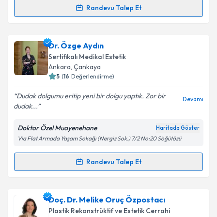
Randevu Talep Et
Randevu Takvimi Talebi
Takvim Talebini Gönder
Op. Dr. Hasan Ateş
için randevu takvimi talebi
Dr. Özge Aydın
oluşturun. Size bu uzmandan randevu almanız için bir
Sertifikalı Medikal Estetik
takvim hazırlandığında e-posta ile bilgilendireceğiz.
Ankara
, Çankaya
5
(
16
Değerlendirme)
E-posta Adresiniz
Dudak dolgumu eritip yeni bir dolgu yaptık. Zor bir
Devamı
dudak...
Doktor Özel Muayenehane
Haritada Göster
Kişisel verilerimin işlenmesine ilişkin
Aydınlatma
Via Flat Armada Yaşam Sokağı (Nergiz Sok.) 7/2 No:20 Söğütözü
Metni
'ni okudum ve kişisel verilerimin belirtilen
kapsamda işlenmesini kabul ediyorum.
Randevu Talep Et
Randevu Takvimi Talebi
Takvim Talebini Gönder
Dr. Özge Aydın
için randevu takvimi talebi oluşturun.
Doç. Dr. Melike Oruç Özpostacı
Size bu uzmandan randevu almanız için bir takvim
Plastik Rekonstrüktif ve Estetik Cerrahi