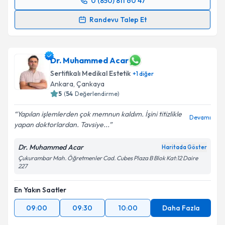
0 (850) 811 60 47
Randevu Takvimi Talebi
Takvim Talebini Gönder
Randevu Talep Et
Prof. Dr. Burak Kaya
için randevu takvimi talebi
oluşturun. Size bu uzmandan randevu almanız için bir
takvim hazırlandığında e-posta ile bilgilendireceğiz.
Dr. Muhammed Acar
Sertifikalı Medikal Estetik
+
1
diğer
E-posta Adresiniz
Ankara
, Çankaya
5
(
54
Değerlendirme)
Yapılan işlemlerden çok memnun kaldım. İşini titizlikle
Devamı
yapan doktorlardan. Tavsiye...
Kişisel verilerimin işlenmesine ilişkin
Aydınlatma
Metni
'ni okudum ve kişisel verilerimin belirtilen
Dr. Muhammed Acar
Haritada Göster
kapsamda işlenmesini kabul ediyorum.
Çukurambar Mah. Öğretmenler Cad. Cubes Plaza B Blok Kat:12 Daire
227
Takvim Talebini Gönder
En Yakın Saatler
09:00
09:30
10:00
Daha Fazla