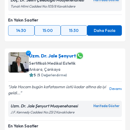
Doç. Dr. Selim Çelebioğlu Muayenehanesi
Haritada Göster
Tunalı Hilmi Caddesi No:105/8 Kavaklıdere
En Yakın Saatler
14:30
15:00
15:30
Daha Fazla
Uzm. Dr. Jale Şenyurt
Sertifikalı Medikal Estetik
Ankara
, Çankaya
5
(
5
Değerlendirme)
Jale Hocam bugün kafatasımın üstü kadar altına da iyi
Devamı
geldi...
Uzm. Dr. Jale Şenyurt Muayenehanesi
Haritada Göster
J.F. Kennedy Caddesi No:23/2 Kavaklıdere
En Yakın Saatler