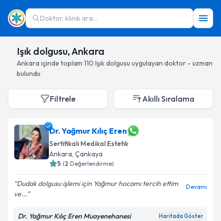
Doktor, klinik ara...
Işık dolgusu, Ankara
Ankara
içinde toplam
110
Işık dolgusu
uygulayan doktor - uzman
bulundu
Filtrele
Akıllı Sıralama
Dr. Yağmur Kılıç Eren
Sertifikalı Medikal Estetik
Ankara
, Çankaya
5
(
2
Değerlendirme)
Dudak dolgusu işlemi için Yağmur hocamı tercih ettim
Devamı
ve...
Dr. Yağmur Kılıç Eren Muayenehanesi
Haritada Göster