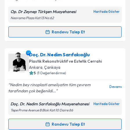
Op. Dr Zeynep Türkşen Muayehanesi
Haritada Göster
Neorama Plaza Kat:13 No:62
Kişisel verilerimin işlenmesine ilişkin
Aydınlatma
Metni
'ni okudum ve kişisel verilerimin belirtilen
kapsamda işlenmesini kabul ediyorum.
Randevu Talep Et
Randevu Takvimi Talebi
Takvim Talebini Gönder
Op. Dr. Zeynep Türkşen
için randevu takvimi talebi
Doç. Dr. Nedim Sarıfakıoğlu
oluşturun. Size bu uzmandan randevu almanız için bir
Plastik Rekonstrüktif ve Estetik Cerrahi
takvim hazırlandığında e-posta ile bilgilendireceğiz.
Ankara
, Çankaya
5
(
1
Değerlendirme)
E-posta Adresiniz
Nedim bey rinoplasti ameliyatim tüm çevrem
Devamı
tarafından çok beğenildi...
Doç. Dr. Nedim Sarıfakıoğlu Muayenehanesi
Haritada Göster
Kişisel verilerimin işlenmesine ilişkin
Aydınlatma
Tepe Prıme Avenue B Blok Kat:10 Daire:86
Metni
'ni okudum ve kişisel verilerimin belirtilen
kapsamda işlenmesini kabul ediyorum.
Randevu Talep Et
Randevu Takvimi Talebi