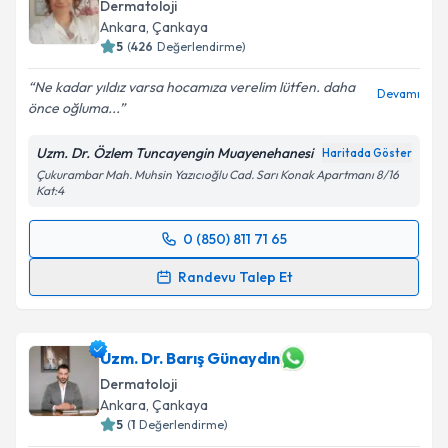
Dermatoloji
Ankara
, Çankaya
5
(
426
Değerlendirme)
Ne kadar yıldız varsa hocamıza verelim lütfen. daha
Devamı
önce oğluma...
Uzm. Dr. Özlem Tuncayengin Muayenehanesi
Haritada Göster
Çukurambar Mah. Muhsin Yazıcıoğlu Cad. Sarı Konak Apartmanı 8/16
Kat:4
0 (850) 811 71 65
Randevu Takvimi Talebi
Randevu Talep Et
Uzm. Dr. Özlem Tuncayengin
için randevu takvimi
talebi oluşturun. Size bu uzmandan randevu almanız
için bir takvim hazırlandığında e-posta ile
Uzm. Dr. Barış Günaydın
bilgilendireceğiz.
Dermatoloji
Ankara
, Çankaya
E-posta Adresiniz
5
(
1
Değerlendirme)