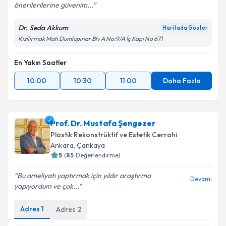
önerilerilerine güvenim...
Dr. Seda Akkum
Haritada Göster
Kızılırmak Mah Dumlupınar Blv A No:9/A İç Kapı No 671
En Yakın Saatler
10:00
10:30
11:00
Daha Fazla
Prof. Dr. Mustafa Şengezer
Plastik Rekonstrüktif ve Estetik Cerrahi
Ankara
, Çankaya
5
(
85
Değerlendirme)
Bu ameliyatı yaptırmak için yıldır araştırma
Devamı
yapıyordum ve çok...
Adres
1
Adres
2