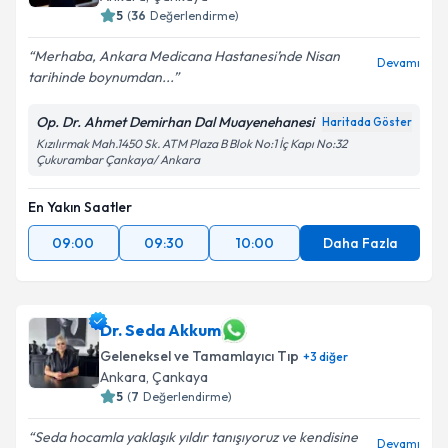
5
(
36
Değerlendirme)
Merhaba, Ankara Medicana Hastanesi’nde Nisan
Devamı
tarihinde boynumdan...
Op. Dr. Ahmet Demirhan Dal Muayenehanesi
Haritada Göster
Kızılırmak Mah.1450 Sk. ATM Plaza B Blok No:1 İç Kapı No:32
Çukurambar Çankaya/ Ankara
En Yakın Saatler
09:00
09:30
10:00
Daha Fazla
Dr. Seda Akkum
Geleneksel ve Tamamlayıcı Tıp
+
3
diğer
Ankara
, Çankaya
5
(
7
Değerlendirme)
Seda hocamla yaklaşık yıldır tanışıyoruz ve kendisine
Devamı