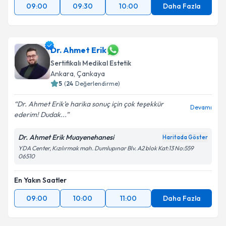
09:00
09:30
10:00
Daha Fazla
Dr. Ahmet Erik
Sertifikalı Medikal Estetik
Ankara
, Çankaya
5
(
24
Değerlendirme)
Dr. Ahmet Erik’e harika sonuç için çok teşekkür
Devamı
ederim! Dudak...
Dr. Ahmet Erik Muayenehanesi
Haritada Göster
YDA Center, Kızılırmak mah. Dumlupınar Blv. A2 blok Kat:13 No:559
06510
En Yakın Saatler
09:00
10:00
11:00
Daha Fazla