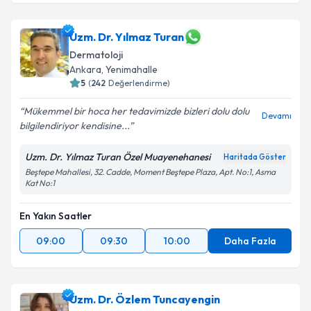
Uzm. Dr. Yılmaz Turan
Dermatoloji
Ankara
, Yenimahalle
5
(
242
Değerlendirme)
Mükemmel bir hoca her tedavimizde bizleri dolu dolu
Devamı
bilgilendiriyor kendisine...
Uzm. Dr. Yılmaz Turan Özel Muayenehanesi
Haritada Göster
Beştepe Mahallesi, 32. Cadde, Moment Beştepe Plaza, Apt. No:1, Asma
Kat No:1
En Yakın Saatler
09:00
09:30
10:00
Daha Fazla
Uzm. Dr. Özlem Tuncayengin