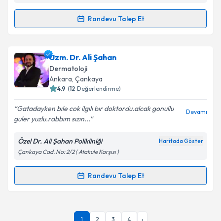
kapsamda işlenmesini kabul ediyorum.
Randevu Talep Et
Randevu Takvimi Talebi
Takvim Talebini Gönder
Uzm. Dr. Aylin Noyan Düzova
için randevu takvimi
Uzm. Dr. Ali Şahan
talebi oluşturun. Size bu uzmandan randevu almanız
Dermatoloji
için bir takvim hazırlandığında e-posta ile
Ankara
, Çankaya
bilgilendireceğiz.
4.9
(
12
Değerlendirme)
E-posta Adresiniz
Gatadayken bıle cok ilgılı bır doktordu.alcak gonullu
Devamı
guler yuzlu.rabbım sızın...
Özel Dr. Ali Şahan Polikliniği
Haritada Göster
Çankaya Cad. No: 2/2 ( Atakule Karşısı )
Kişisel verilerimin işlenmesine ilişkin
Aydınlatma
Metni
'ni okudum ve kişisel verilerimin belirtilen
kapsamda işlenmesini kabul ediyorum.
Randevu Talep Et
Randevu Takvimi Talebi
Takvim Talebini Gönder
Uzm. Dr. Ali Şahan
için randevu takvimi talebi
1
2
3
4
›