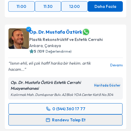
11:00
11:30
12:00
Daha Fazla
Op. Dr. Mustafa Öztürk
Plastik Rekonstrüktif ve Estetik Cerrahi
Ankara
, Çankaya
5
(
109
Değerlendirme)
Isının ehli, eli çok hafif harika bir hekim. artik
Devamı
hacam...
Op. Dr. Mustafa Öztürk Estetik Cerrahi
Haritada Göster
Muayenehanesi
Kızılırmak Mah. Dumlupınar Bulv. A2 Blok YDA Center Kat:8 No:304
0 (544) 360 17 77
Randevu Takvimi Talebi
Randevu Talep Et