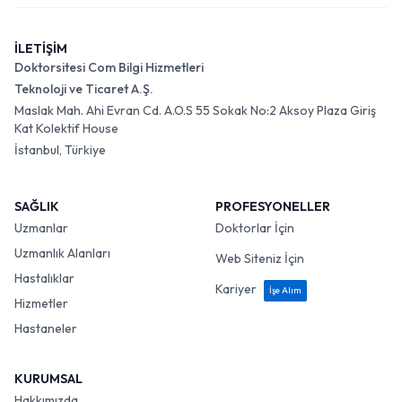
İLETİŞİM
Doktorsitesi Com Bilgi Hizmetleri
Teknoloji ve Ticaret A.Ş.
Maslak Mah. Ahi Evran Cd. A.O.S 55 Sokak No:2 Aksoy Plaza Giriş
Kat Kolektif House
İstanbul, Türkiye
SAĞLIK
PROFESYONELLER
Uzmanlar
Doktorlar İçin
Uzmanlık Alanları
Web Siteniz İçin
Hastalıklar
Kariyer
İşe Alım
Hizmetler
Hastaneler
KURUMSAL
Hakkımızda