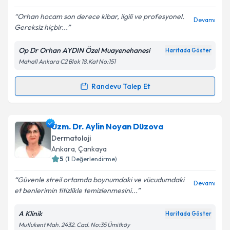
E-posta Adresiniz
Orhan hocam son derece kibar, ilgili ve profesyonel.
Devamı
Gereksiz hiçbir...
Op Dr Orhan AYDIN Özel Muayenehanesi
Haritada Göster
Kişisel verilerimin işlenmesine ilişkin
Aydınlatma
Mahall Ankara C2 Blok 18.Kat No:151
Metni
'ni okudum ve kişisel verilerimin belirtilen
kapsamda işlenmesini kabul ediyorum.
Randevu Talep Et
Randevu Takvimi Talebi
Takvim Talebini Gönder
Op. Dr. Orhan Aydın
için randevu takvimi talebi
Uzm. Dr. Aylin Noyan Düzova
oluşturun. Size bu uzmandan randevu almanız için bir
Dermatoloji
takvim hazırlandığında e-posta ile bilgilendireceğiz.
Ankara
, Çankaya
5
(
1
Değerlendirme)
E-posta Adresiniz
Güvenle streil ortamda boynumdaki ve vücudumdaki
Devamı
et benlerimin titizlikle temizlenmesini...
A Klinik
Haritada Göster
Kişisel verilerimin işlenmesine ilişkin
Aydınlatma
Mutlukent Mah. 2432. Cad. No:35 Ümitköy
Metni
'ni okudum ve kişisel verilerimin belirtilen