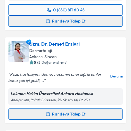
Takvim Talebini Gönder
0 (850) 811 60 45
Randevu Takvimi Talebi
Randevu Talep Et
Prof. Dr. Ersoy Konaş
için randevu takvimi talebi
oluşturun. Size bu uzmandan randevu almanız için bir
Uzm. Dr. Demet Ersivri
takvim hazırlandığında e-posta ile bilgilendireceğiz.
Dermatoloji
E-posta Adresiniz
Ankara
, Sincan
5
(
5
Değerlendirme)
Roza hastasıyım, demet hocamın önerdiği kremler
Devamı
bana çok iyi geldi,...
Kişisel verilerimin işlenmesine ilişkin
Aydınlatma
Metni
'ni okudum ve kişisel verilerimin belirtilen
Lokman Hekim Üniversitesi Ankara Hastanesi
kapsamda işlenmesini kabul ediyorum.
Andiçen Mh, Polatlı 2 Caddesi, İdil Sk. No:44, 06930
Takvim Talebini Gönder
Randevu Talep Et
Randevu Takvimi Talebi