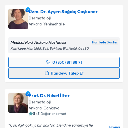
Op. Dr. Mustafa Öztürk
için randevu takvimi talebi
oluşturun. Size bu uzmandan randevu almanız için bir
Uzm. Dr. Ayşen Sağdıç Coşkuner
takvim hazırlandığında e-posta ile bilgilendireceğiz.
Dermatoloji
E-posta Adresiniz
Ankara
, Yenimahalle
Medical Park Ankara Hastanesi
Haritada Göster
Kent Koop Mah 1868. Sok, Batıkent Blv. No:15, 06680
Kişisel verilerimin işlenmesine ilişkin
Aydınlatma
Metni
'ni okudum ve kişisel verilerimin belirtilen
0 (850) 811 88 71
kapsamda işlenmesini kabul ediyorum.
Randevu Takvimi Talebi
Randevu Talep Et
Takvim Talebini Gönder
Uzm. Dr. Ayşen Sağdıç Coşkuner
için randevu
takvimi talebi oluşturun. Size bu uzmandan randevu
Prof. Dr. Nilsel İlter
almanız için bir takvim hazırlandığında e-posta ile
bilgilendireceğiz.
Dermatoloji
Ankara
, Çankaya
E-posta Adresiniz
5
(
3
Değerlendirme)
Çok ilgili çok iyi bir doktor. Derdimi samimiyetle
Devamı