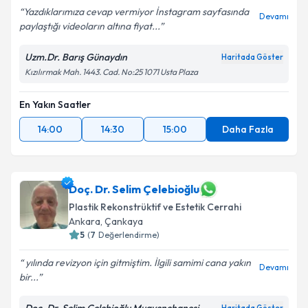
Yazdıklarımıza cevap vermiyor İnstagram sayfasında
Devamı
paylaştığı videoların altına fiyat...
Kişisel verilerimin işlenmesine ilişkin
Aydınlatma
Uzm.Dr. Barış Günaydın
Haritada Göster
Metni
'ni okudum ve kişisel verilerimin belirtilen
Kızılırmak Mah. 1443. Cad. No:25 1071 Usta Plaza
kapsamda işlenmesini kabul ediyorum.
En Yakın Saatler
Takvim Talebini Gönder
14:00
14:30
15:00
Daha Fazla
Doç. Dr. Selim Çelebioğlu
Plastik Rekonstrüktif ve Estetik Cerrahi
Ankara
, Çankaya
5
(
7
Değerlendirme)
yılında revizyon için gitmiştim. İlgili samimi cana yakın
Devamı
bir...