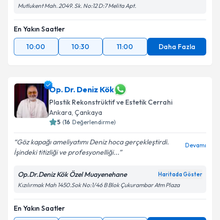
Mutlukent Mah. 2049. Sk. No:12 D:7 Melita Apt.
En Yakın Saatler
10:00
10:30
11:00
Daha Fazla
Op. Dr. Deniz Kök
Plastik Rekonstrüktif ve Estetik Cerrahi
Ankara
, Çankaya
5
(
16
Değerlendirme)
Göz kapağı ameliyatımı Deniz hoca gerçekleştirdi.
Devamı
İşindeki titizliği ve profesyonelliği...
Op.Dr.Deniz Kök Özel Muayenehane
Haritada Göster
Kızılırmak Mah 1450.Sok No:1/46 B Blok Çukurambar Atm Plaza
En Yakın Saatler