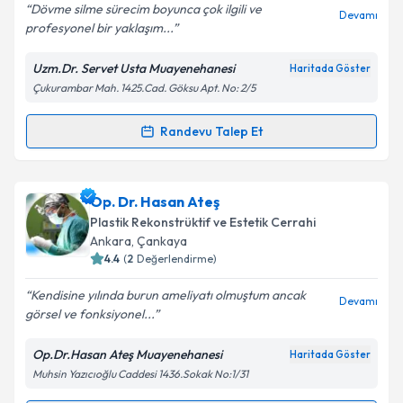
Dövme silme sürecim boyunca çok ilgili ve
Devamı
profesyonel bir yaklaşım...
Uzm.Dr. Servet Usta Muayenehanesi
Haritada Göster
Kişisel verilerimin işlenmesine ilişkin
Aydınlatma
Çukurambar Mah. 1425.Cad. Göksu Apt. No: 2/5
Metni
'ni okudum ve kişisel verilerimin belirtilen
kapsamda işlenmesini kabul ediyorum.
Randevu Talep Et
Randevu Takvimi Talebi
Takvim Talebini Gönder
Uzm. Dr. Servet Usta
için randevu takvimi talebi
Op. Dr. Hasan Ateş
oluşturun. Size bu uzmandan randevu almanız için bir
Plastik Rekonstrüktif ve Estetik Cerrahi
takvim hazırlandığında e-posta ile bilgilendireceğiz.
Ankara
, Çankaya
4.4
(
2
Değerlendirme)
E-posta Adresiniz
Kendisine yılında burun ameliyatı olmuştum ancak
Devamı
görsel ve fonksiyonel...
Op.Dr.Hasan Ateş Muayenehanesi
Haritada Göster
Kişisel verilerimin işlenmesine ilişkin
Aydınlatma
Muhsin Yazıcıoğlu Caddesi 1436.Sokak No:1/31
Metni
'ni okudum ve kişisel verilerimin belirtilen
kapsamda işlenmesini kabul ediyorum.