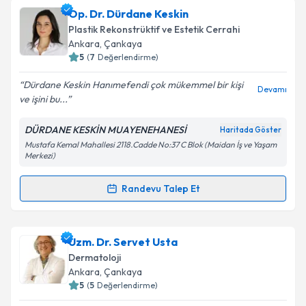
Uzm. Dr. Demet Ersivri
için randevu takvimi talebi
Op. Dr. Dürdane Keskin
oluşturun. Size bu uzmandan randevu almanız için bir
Plastik Rekonstrüktif ve Estetik Cerrahi
takvim hazırlandığında e-posta ile bilgilendireceğiz.
Ankara
, Çankaya
5
(
7
Değerlendirme)
E-posta Adresiniz
Dürdane Keskin Hanımefendi çok mükemmel bir kişi
Devamı
ve işini bu...
DÜRDANE KESKİN MUAYENEHANESİ
Haritada Göster
Kişisel verilerimin işlenmesine ilişkin
Aydınlatma
Mustafa Kemal Mahallesi 2118.Cadde No:37 C Blok (Maidan İş ve Yaşam
Metni
'ni okudum ve kişisel verilerimin belirtilen
Merkezi)
kapsamda işlenmesini kabul ediyorum.
Randevu Talep Et
Randevu Takvimi Talebi
Takvim Talebini Gönder
Op. Dr. Dürdane Keskin
için randevu takvimi talebi
Uzm. Dr. Servet Usta
oluşturun. Size bu uzmandan randevu almanız için bir
Dermatoloji
takvim hazırlandığında e-posta ile bilgilendireceğiz.
Ankara
, Çankaya
5
(
5
Değerlendirme)
E-posta Adresiniz