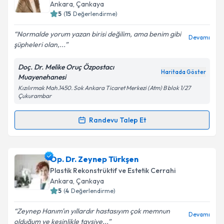
hazırlandığında e-posta ile bilgilendireceğiz.
Ankara
, Çankaya
5
(
15
Değerlendirme)
E-posta Adresiniz
Normalde yorum yazan birisi değilim, ama benim gibi
Devamı
şüpheleri olan,...
Doç. Dr. Melike Oruç Özpostacı
Kişisel verilerimin işlenmesine ilişkin
Aydınlatma
Haritada Göster
Muayenehanesi
Metni
'ni okudum ve kişisel verilerimin belirtilen
Kızılırmak Mah.1450. Sok Ankara Ticaret Merkezi (Atm) B blok 1/27
kapsamda işlenmesini kabul ediyorum.
Çukurambar
Randevu Talep Et
Takvim Talebini Gönder
Randevu Takvimi Talebi
Doç. Dr. Melike Oruç Özpostacı
için randevu
Op. Dr. Zeynep Türkşen
takvimi talebi oluşturun. Size bu uzmandan randevu
Plastik Rekonstrüktif ve Estetik Cerrahi
almanız için bir takvim hazırlandığında e-posta ile
Ankara
, Çankaya
bilgilendireceğiz.
5
(
4
Değerlendirme)
E-posta Adresiniz
Zeynep Hanım'ın yıllardır hastasıyım çok memnun
Devamı
olduğum ve kesinlikle tavsiye...