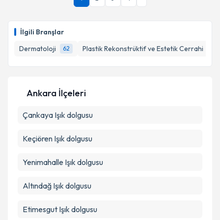
oluşturun. Size bu uzmandan randevu almanız için bir
takvim hazırlandığında e-posta ile bilgilendireceğiz.
E-posta Adresiniz
İlgili Branşlar
Dermatoloji
Plastik Rekonstrüktif ve Estetik Cerrahi
62
37
Kişisel verilerimin işlenmesine ilişkin
Aydınlatma
Metni
'ni okudum ve kişisel verilerimin belirtilen
Ankara İlçeleri
kapsamda işlenmesini kabul ediyorum.
Çankaya
Işık dolgusu
Takvim Talebini Gönder
Keçiören
Işık dolgusu
Yenimahalle
Işık dolgusu
Altındağ
Işık dolgusu
Etimesgut
Işık dolgusu