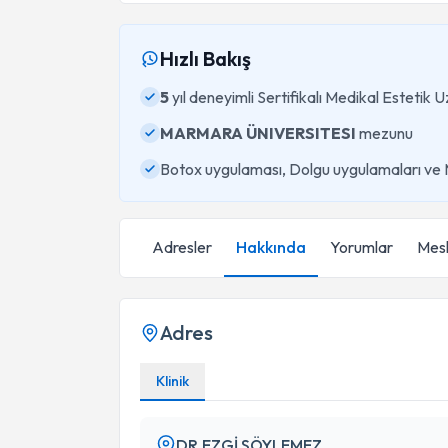
Hızlı Bakış
5
yıl deneyimli Sertifikalı Medikal Estetik 
MARMARA ÜNIVERSITESI
mezunu
Botox uygulaması, Dolgu uygulamaları ve
Adresler
Hakkında
Yorumlar
Mesl
Adres
Klinik
DR.EZGİ SÖYLEMEZ