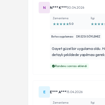
N
N*** K***
30.04.2026
Zamanlama
İlgi
★
★
★
★
★
★
★
★
★
5.0
Botox uygulaması
DR.EZGİ SÖYLEMEZ
Gayet güzel bir uygulama oldu. H
detaylı şekildede yapılması gereke
Randevu sonrası eklendi
E
E*** A***
15.04.2026
Zamanlama
İlgi