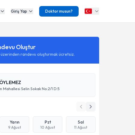
Giriş Yap
Doktor musun?
ndevu Oluştur
 üzerinden randevu oluşturmak ücretsiz.
SÖYLEMEZ
Mahallesi Selin Sokak No:2/1 D:5
Yarın
Pzt
Sal
9 Ağust
10 Ağust
11 Ağust