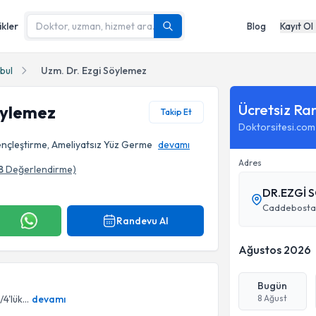
ikler
Blog
Kayıt Ol
bul
Uzm. Dr. Ezgi Söylemez
Ücretsiz Ra
öylemez
Takip Et
Doktorsitesi.com
Gençleştirme, Ameliyatsız Yüz Germe
devamı
Adres
8
Değerlendirme)
DR.EZGİ 
Caddebostan 
Randevu Al
Ağustos 2026
Bugün
4'lük...
devamı
8 Ağust