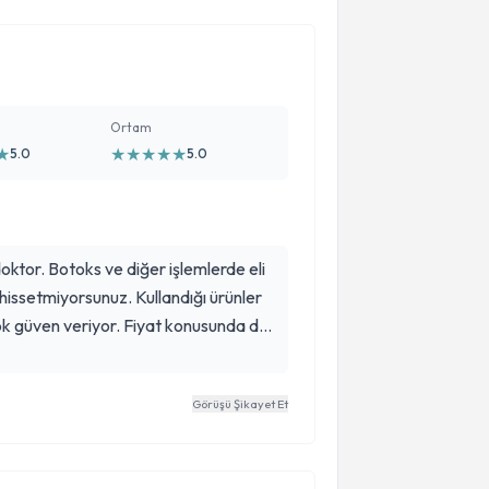
Ortam
★
★
★
★
★
★
5.0
5.0
doktor. Botoks ve diğer işlemlerde eli
 hissetmiyorsunuz. Kullandığı ürünler
k güven veriyor. Fiyat konusunda da
iğim yanı ise işlemleri aşırı doğal
rarında dokunuşlar yapıyor. Bana da
Görüşü Şikayet Et
ve sonuç harika oldu, çevremde
k tatlı ve ilgili biri. Gönül rahatlığıyla