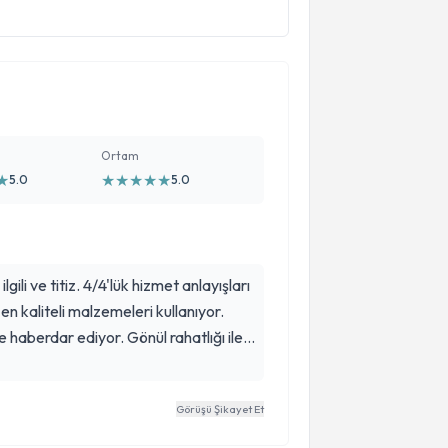
Ortam
★
★
★
★
★
★
5.0
5.0
lgili ve titiz. 4/4'lük hizmet anlayışları
en kaliteli malzemeleri kullanıyor.
 haberdar ediyor. Gönül rahatlığı ile
ık her işlemimi burada yaptıracağım.
Görüşü Şikayet Et