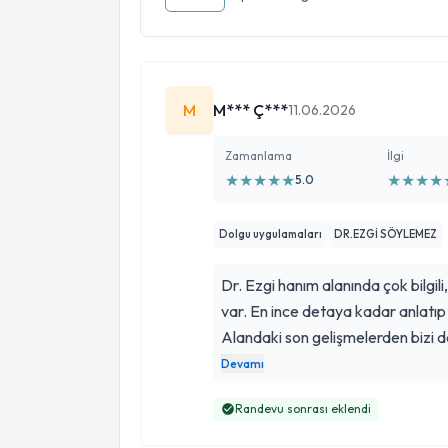
M
M*** Ç***
11.06.2026
Zamanlama
İlgi
★
★
★
★
★
★
★
★
★
5.0
Dolgu uygulamaları
DR.EZGİ SÖYLEMEZ
Dr. Ezgi hanım alanında çok bilgili, i
var. En ince detaya kadar anlatıp 
Alandaki son gelişmelerden bizi de
öneririm. Çok memnun kaldım. Art
Devamı
Teşekkür ediyorum.
Randevu sonrası eklendi