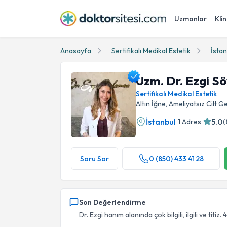
Uzmanlar
Klin
Anasayfa
Sertifikalı Medikal Estetik
İstan
Uzm. Dr. Ezgi S
Sertifikalı Medikal Estetik
Altın İğne, Ameliyatsız Cilt 
İstanbul
5.0
1 Adres
(
Uzm. Dr. Ezgi Söylemez Profil Fotoğrafı
Soru Sor
0 (850) 433 41 28
Son Değerlendirme
Dr. Ezgi hanım alanında çok bilgili, ilgili ve titiz. 4/