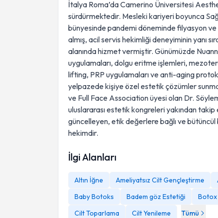
İtalya Roma’da Camerino Üniversitesi Aesthe
sürdürmektedir. Mesleki kariyeri boyunca Sağl
bünyesinde pandemi döneminde filyasyon ve s
almış, acil servis hekimliği deneyiminin yanı sı
alanında hizmet vermiştir. Günümüzde Nuannce
uygulamaları, dolgu eritme işlemleri, mezoterap
lifting, PRP uygulamaları ve anti-aging proto
yelpazede kişiye özel estetik çözümler sunm
ve Full Face Association üyesi olan Dr. Söy
uluslararası estetik kongreleri yakından takip e
güncelleyen, etik değerlere bağlı ve bütüncül 
hekimdir.
İlgi Alanları
Altın İğne
Ameliyatsız Cilt Gençleştirme
Baby Botoks
Badem göz Estetiği
Botox
Cilt Toparlama
Cilt Yenileme
Tümü