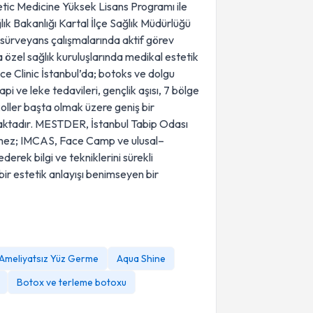
tic Medicine Yüksek Lisans Programı ile
ık Bakanlığı Kartal İlçe Sağlık Müdürlüğü
ürveyans çalışmalarında aktif görev
ra özel sağlık kuruluşlarında medikal estetik
 Clinic İstanbul’da; botoks ve dolgu
i ve leke tedavileri, gençlik aşısı, 7 bölge
koller başta olmak üzere geniş bir
aktadır. MESTDER, İstanbul Tabip Odası
lemez; IMCAS, Face Camp ve ulusal–
derek bilgi ve tekniklerini sürekli
bir estetik anlayışı benimseyen bir
Ameliyatsız Yüz Germe
Aqua Shine
Botox ve terleme botoxu