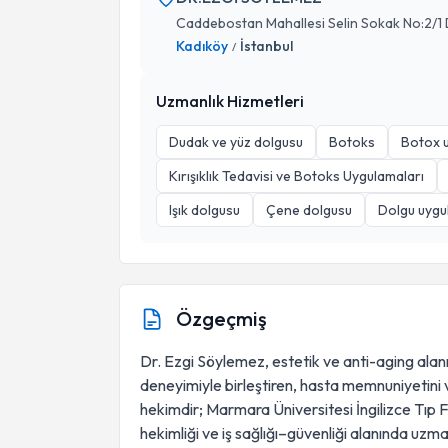
Caddebostan Mahallesi Selin Sokak No:2/1 
Kadıköy
İstanbul
/
Uzmanlık Hizmetleri
Dudak ve yüz dolgusu
Botoks
Botox 
Kırışıklık Tedavisi ve Botoks Uygulamaları
Işık dolgusu
Çene dolgusu
Dolgu uygu
Özgeçmiş
Dr. Ezgi Söylemez, estetik ve anti-aging alanın
deneyimiyle birleştiren, hasta memnuniyetini 
hekimdir; Marmara Üniversitesi İngilizce Tıp Fa
hekimliği ve iş sağlığı–güvenliği alanında uzm