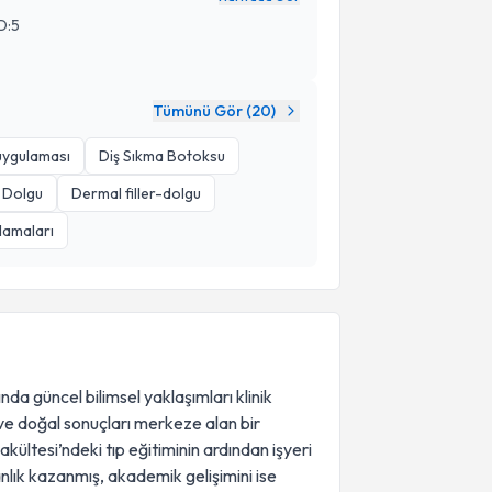
D:5
Tümünü Gör (
20
)
uygulaması
Diş Sıkma Botoksu
Dolgu
Dermal filler-dolgu
lamaları
da güncel bilimsel yaklaşımları klinik
ve doğal sonuçları merkeze alan bir
kültesi’ndeki tıp eğitiminin ardından işyeri
anlık kazanmış, akademik gelişimini ise