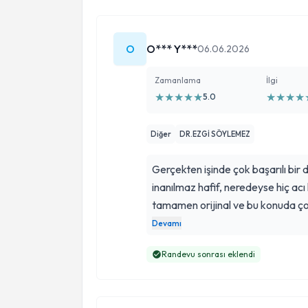
O
O*** Y***
06.06.2026
Zamanlama
İlgi
★
★
★
★
★
★
★
★
★
5.0
Diğer
DR.EZGİ SÖYLEMEZ
Gerçekten işinde çok başarılı bir 
inanılmaz hafif, neredeyse hiç acı
tamamen orijinal ve bu konuda ço
her zaman yardımcı oluyor. En sevd
Devamı
yapması; abartıdan uzak, tam ka
Randevu sonrası eklendi
sadece 1-2 küçük dokunuş yaptı 
herkes soruyor. Ayrıca kendisi de ço
tavsiye ederim.