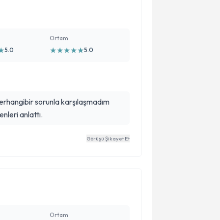
Ortam
★
★
★
★
★
★
5.0
5.0
erhangibir sorunla karşılaşmadım
nleri anlattı.
Görüşü Şikayet Et
Ortam