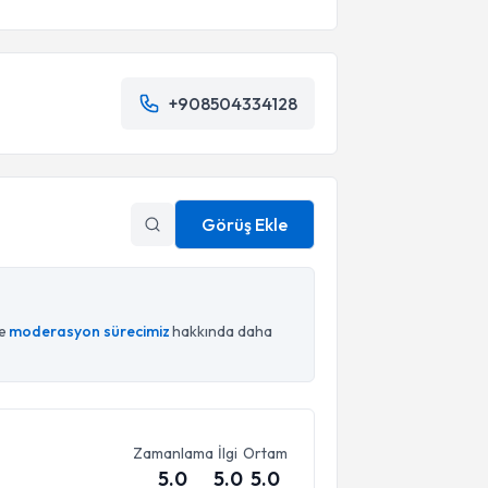
+908504334128
Görüş Ekle
ce
moderasyon sürecimiz
hakkında daha
Zamanlama
İlgi
Ortam
5.0
5.0
5.0