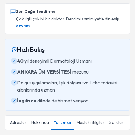
Son Değerlendirme
Çok ilgili çok iyi bir doktor. Derdimi samimiyetle dinleyip...
devamı
Hızlı Bakış
40
yıl deneyimli Dermatoloji Uzmanı
ANKARA ÜNİVERSİTESİ
mezunu
Dolgu uygulamaları, Işık dolgusu ve Leke tedavisi
alanlarında uzman
İngilizce
dilinde de hizmet veriyor.
Adresler
Hakkında
Yorumlar
Mesleki Bilgiler
Sorular
İçe