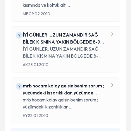
kısmında ve koltuk alt
...
MB
09.02.2010
İYİ GÜNLER. UZUN ZAMANDIR SAĞ
BİLEK KISMINA YAKIN BÖLGEDE 8-9
CM LİK BİR AL
İYİ GÜNLER. UZUN ZAMANDIR SAĞ
BİLEK KISMINA YAKIN BÖLGEDE 8-
...
AK
28.01.2010
mrb hocam kolay gelsin benim sorum ;
yüzümdeki kızarıklıklar. yüzümde
yanma
mrb hocam kolay gelsin benim sorum ;
yüzümdeki kızarıklıklar
...
EY
22.01.2010