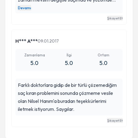
kepeklenme oluşuyordu. Hocam sağolsun teşhisi
Devamı
koydu ve 2 aylık bir tedavi sürecinden sonra
Şikayet Et
tamam kurtuldum. Yaklaşık 1 senedir ne kepek
ne başka bir şey oluyor. Çok teşekkürler tekrar
ve tekrar Nilsel Hocam.
H*** A***
09.01.2017
Zamanlama
İlgi
Ortam
5.0
5.0
5.0
Farklı doktorlara gidip de bir türlü çözemediğim
saç kıran problemini sonunda çözmeme vesile
olan Nilsel Hanım'a buradan teşekkürlerimi
iletmek istiyorum. Saygılar.
Şikayet Et