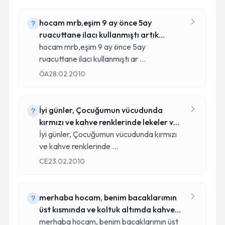
hocam mrb,eşim 9 ay önce 5ay
ruacuttane ilacı kullanmıştı artık
bebeğimiz
hocam mrb,eşim 9 ay önce 5ay
ruacuttane ilacı kullanmıştı ar
...
ÖA
28.02.2010
İyi günler, Çocuğumun vücudunda
kırmızı ve kahve renklerinde lekeler var.
D
İyi günler, Çocuğumun vücudunda kırmızı
ve kahve renklerinde
...
CE
23.02.2010
merhaba hocam, benim bacaklarımın
üst kısmında ve koltuk altımda kahve
reng
merhaba hocam, benim bacaklarımın üst