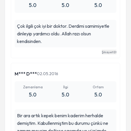
5.0
5.0
5.0
Çok ilgili çok iyi bir doktor. Derdimi samimiyetle
dinleyip yardımcı oldu. Allah razı olsun
kendisinden.
Şikayet Et
M*** D***
02.05.2016
Zamanlama
İlgi
Ortam
5.0
5.0
5.0
Bir ara artık kepek benim kaderim herhalde
demiştim. Kabullenmiştim bu durumu çünkü ne
zaman mevsim değişse saçımda ve yüzümde