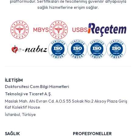
platformudur. Sertifikaları ile tescillenmiş güvenilir altyapısıyla
sağlık hizmetlerine erişim sağlar.
İLETİŞİM
Doktorsitesi Com Bilgi Hizmetleri
Teknoloji ve Ticaret A.Ş.
Maslak Mah. Ahi Evran Cd. A.O.S 55 Sokak No:2 Aksoy Plaza Giriş
Kat Kolektif House
İstanbul, Türkiye
SAĞLIK
PROFESYONELLER