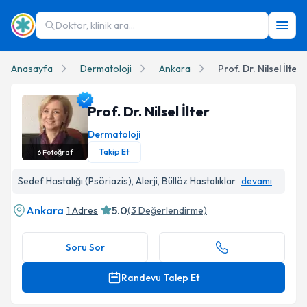
Doktor, klinik ara...
Anasayfa
Dermatoloji
Ankara
Prof. Dr. Nilsel İlter
Prof. Dr. Nilsel İlter
Dermatoloji
Takip Et
6
Fotoğraf
Prof. Dr. Nilsel İlter Profil Fotoğrafı
Sedef Hastalığı (Psöriazis), Alerji, Büllöz Hastalıklar
devamı
Ankara
5.0
1 Adres
(
3
Değerlendirme)
Soru Sor
Randevu Talep Et