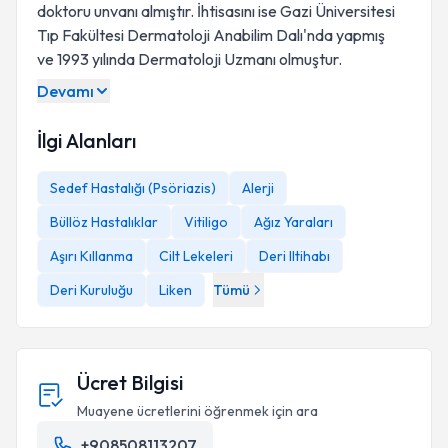
doktoru unvanı almıştır. İhtisasını ise Gazi Üniversitesi
Tıp Fakültesi Dermatoloji Anabilim Dalı'nda yapmış
ve 1993 yılında Dermatoloji Uzmanı olmuştur.
Devamı
İlgi Alanları
Sedef Hastalığı (Psöriazis)
Alerji
Büllöz Hastalıklar
Vitiligo
Ağız Yaraları
Aşırı Kıllanma
Cilt Lekeleri
Deri Iltihabı
Deri Kuruluğu
Liken
Tümü
Ücret Bilgisi
Muayene ücretlerini öğrenmek için ara
+908508113207