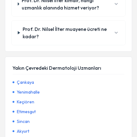
Prof. Dr. Nilsel İlter kimdir, hangi
uzmanlık alanında hizmet veriyor?
Prof. Dr. Nilsel İlter muayene ücreti ne
kadar?
Yakın Çevredeki Dermatoloji Uzmanları
Çankaya
Yenimahalle
Keçiören
Etimesgut
Sincan
Akyurt