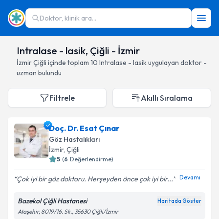
Doktor, klinik ara...
Intralase - lasik, Çiğli - İzmir
İzmir
Çiğli
içinde toplam
10
Intralase - lasik
uygulayan doktor -
uzman bulundu
Filtrele
Akıllı Sıralama
Doç. Dr. Esat Çınar
Göz Hastalıkları
İzmir
, Çiğli
5
(
6
Değerlendirme)
Devamı
Çok iyi bir göz doktoru. Herşeyden önce çok iyi bir...
Bazekol Çiğli Hastanesi
Haritada Göster
Ataşehir, 8019/16. Sk., 35630 Çiğli/İzmir