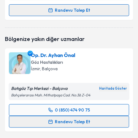
Randevu Talep Et
Randevu Takvimi Talebi
Doç. Dr. Esat Çınar
için randevu takvimi talebi
Bölgenize yakın diğer uzmanlar
oluşturun. Size bu uzmandan randevu almanız için bir
takvim hazırlandığında e-posta ile bilgilendireceğiz.
Op. Dr. Ayhan Önal
E-posta Adresiniz
Göz Hastalıkları
İzmir
, Balçova
Batıgöz Tıp Merkezi - Balçova
Kişisel verilerimin işlenmesine ilişkin
Aydınlatma
Haritada Göster
Metni
'ni okudum ve kişisel verilerimin belirtilen
Bahçelerarası Mah. Mithatpaşa Cad. No:36 Z-04
kapsamda işlenmesini kabul ediyorum.
0 (850) 474 90 75
Randevu Takvimi Talebi
Takvim Talebini Gönder
Randevu Talep Et
Op. Dr. Ayhan Önal
için randevu takvimi talebi