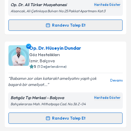
Op. Dr. Ali Türker Muayehanesi
Haritada Göster
Alsancak, Ali Çetinkaya Bulvarı No:25 Pakkat Apartmanı Kat:3
Kişisel verilerimin işlenmesine ilişkin
Aydınlatma
Randevu Talep Et
Randevu Takvimi Talebi
Metni
'ni okudum ve kişisel verilerimin belirtilen
kapsamda işlenmesini kabul ediyorum.
Op. Dr. Ali Türker
için randevu takvimi talebi
Op. Dr. Hüseyin Dundar
oluşturun. Size bu uzmandan randevu almanız için bir
Takvim Talebini Gönder
Göz Hastalıkları
takvim hazırlandığında e-posta ile bilgilendireceğiz.
İzmir
, Balçova
5
(
1
Değerlendirme)
E-posta Adresiniz
Babamın zor olan katarakt ameliyatını yaptı çok
Devamı
başarılı bir ameliyat...
Batıgöz Tıp Merkezi - Balçova
Haritada Göster
Kişisel verilerimin işlenmesine ilişkin
Aydınlatma
Bahçelerarası Mah. Mithatpaşa Cad. No:36 Z-04
Metni
'ni okudum ve kişisel verilerimin belirtilen
kapsamda işlenmesini kabul ediyorum.
Randevu Talep Et
Randevu Takvimi Talebi
Takvim Talebini Gönder