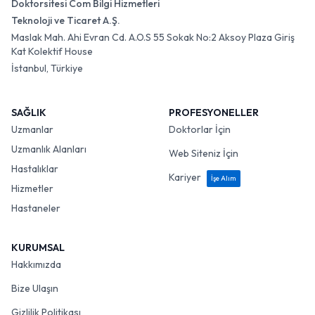
Doktorsitesi Com Bilgi Hizmetleri
Teknoloji ve Ticaret A.Ş.
Maslak Mah. Ahi Evran Cd. A.O.S 55 Sokak No:2 Aksoy Plaza Giriş
Kat Kolektif House
İstanbul, Türkiye
SAĞLIK
PROFESYONELLER
Uzmanlar
Doktorlar İçin
Uzmanlık Alanları
Web Siteniz İçin
Hastalıklar
Kariyer
İşe Alım
Hizmetler
Hastaneler
KURUMSAL
Hakkımızda
Bize Ulaşın
Gizlilik Politikası