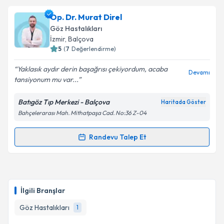
Op. Dr. Hüseyin Dundar
için randevu takvimi talebi
Op. Dr. Murat Direl
oluşturun. Size bu uzmandan randevu almanız için bir
Göz Hastalıkları
takvim hazırlandığında e-posta ile bilgilendireceğiz.
İzmir
, Balçova
5
(
7
Değerlendirme)
E-posta Adresiniz
Yaklasık aydır derin başağrısı çekiyordum, acaba
Devamı
tansiyonum mu var...
Batıgöz Tıp Merkezi - Balçova
Haritada Göster
Kişisel verilerimin işlenmesine ilişkin
Aydınlatma
Bahçelerarası Mah. Mithatpaşa Cad. No:36 Z-04
Metni
'ni okudum ve kişisel verilerimin belirtilen
kapsamda işlenmesini kabul ediyorum.
Randevu Talep Et
Randevu Takvimi Talebi
Takvim Talebini Gönder
Op. Dr. Murat Direl
için randevu takvimi talebi
oluşturun. Size bu uzmandan randevu almanız için bir
İlgili Branşlar
takvim hazırlandığında e-posta ile bilgilendireceğiz.
Göz Hastalıkları
1
E-posta Adresiniz