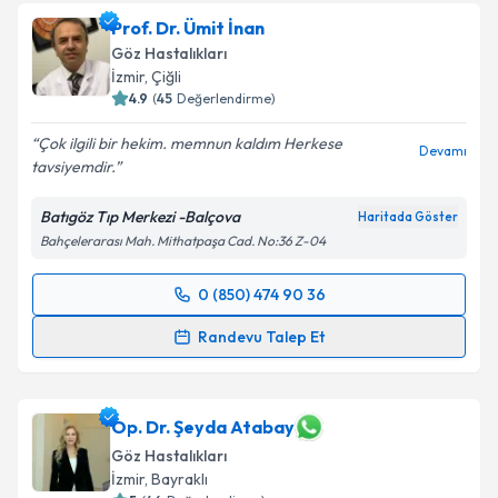
oluşturun. Size bu uzmandan randevu almanız için bir
Prof. Dr. Ümit İnan
takvim hazırlandığında e-posta ile bilgilendireceğiz.
Göz Hastalıkları
E-posta Adresiniz
İzmir
, Çiğli
4.9
(
45
Değerlendirme)
Çok ilgili bir hekim. memnun kaldım Herkese
Devamı
tavsiyemdir.
Kişisel verilerimin işlenmesine ilişkin
Aydınlatma
Metni
'ni okudum ve kişisel verilerimin belirtilen
Batıgöz Tıp Merkezi -Balçova
Haritada Göster
kapsamda işlenmesini kabul ediyorum.
Bahçelerarası Mah. Mithatpaşa Cad. No:36 Z-04
Takvim Talebini Gönder
0 (850) 474 90 36
Randevu Takvimi Talebi
Randevu Talep Et
Prof. Dr. Ümit İnan
için randevu takvimi talebi
oluşturun. Size bu uzmandan randevu almanız için bir
takvim hazırlandığında e-posta ile bilgilendireceğiz.
Op. Dr. Şeyda Atabay
Göz Hastalıkları
E-posta Adresiniz
İzmir
, Bayraklı