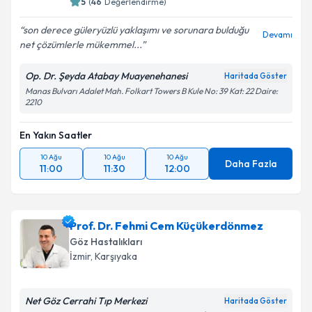
5
(
46
Değerlendirme)
son derece güleryüzlü yaklaşımı ve sorunara bulduğu
Devamı
net çözümlerle mükemmel...
Kişisel verilerimin işlenmesine ilişkin
Aydınlatma
Metni
'ni okudum ve kişisel verilerimin belirtilen
Op. Dr. Şeyda Atabay Muayenehanesi
Haritada Göster
kapsamda işlenmesini kabul ediyorum.
Manas Bulvarı Adalet Mah. Folkart Towers B Kule No: 39 Kat: 22 Daire:
2210
Takvim Talebini Gönder
En Yakın Saatler
10 Ağu
10 Ağu
10 Ağu
Daha Fazla
11:00
11:30
12:00
Prof. Dr. Fehmi Cem Küçükerdönmez
Göz Hastalıkları
İzmir
, Karşıyaka
Net Göz Cerrahi Tıp Merkezi
Haritada Göster