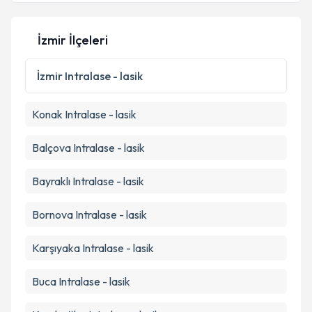
İzmir İlçeleri
Kişisel verilerimin işlenmesine ilişkin
Aydınlatma
Metni
'ni okudum ve kişisel verilerimin belirtilen
İzmir
Intralase - lasik
kapsamda işlenmesini kabul ediyorum.
Konak
Intralase - lasik
Takvim Talebini Gönder
Balçova
Intralase - lasik
Bayraklı
Intralase - lasik
Bornova
Intralase - lasik
Karşıyaka
Intralase - lasik
Buca
Intralase - lasik