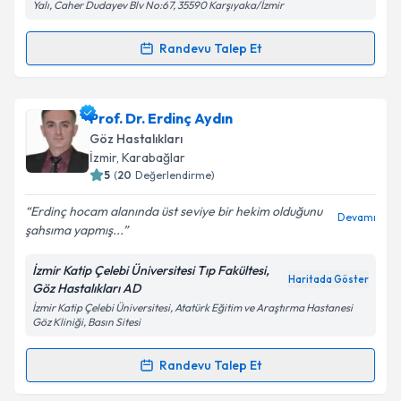
Yalı, Caher Dudayev Blv No:67, 35590 Karşıyaka/İzmir
Randevu Talep Et
Randevu Takvimi Talebi
Prof. Dr. Fehmi Cem Küçükerdönmez
için randevu
Prof. Dr. Erdinç Aydın
takvimi talebi oluşturun. Size bu uzmandan randevu
Göz Hastalıkları
almanız için bir takvim hazırlandığında e-posta ile
İzmir
, Karabağlar
bilgilendireceğiz.
5
(
20
Değerlendirme)
E-posta Adresiniz
Erdinç hocam alanında üst seviye bir hekim olduğunu
Devamı
şahsıma yapmış...
İzmir Katip Çelebi Üniversitesi Tıp Fakültesi,
Haritada Göster
Göz Hastalıkları AD
Kişisel verilerimin işlenmesine ilişkin
Aydınlatma
İzmir Katip Çelebi Üniversitesi, Atatürk Eğitim ve Araştırma Hastanesi
Metni
'ni okudum ve kişisel verilerimin belirtilen
Göz Kliniği, Basın Sitesi
kapsamda işlenmesini kabul ediyorum.
Randevu Talep Et
Randevu Takvimi Talebi
Takvim Talebini Gönder