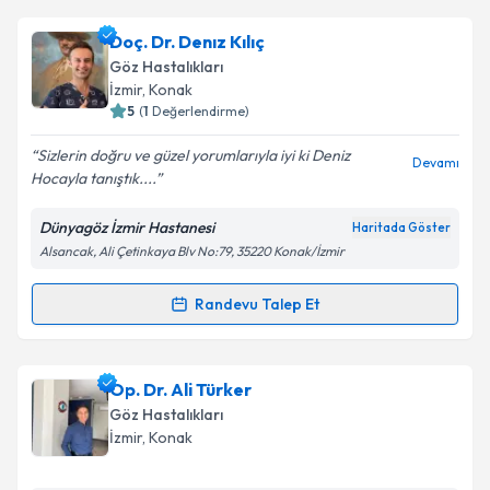
Prof. Dr. Erdinç Aydın
için randevu takvimi talebi
Doç. Dr. Denız Kılıç
oluşturun. Size bu uzmandan randevu almanız için bir
Göz Hastalıkları
takvim hazırlandığında e-posta ile bilgilendireceğiz.
İzmir
, Konak
5
(
1
Değerlendirme)
E-posta Adresiniz
Sizlerin doğru ve güzel yorumlarıyla iyi ki Deniz
Devamı
Hocayla tanıştık....
Dünyagöz İzmir Hastanesi
Haritada Göster
Kişisel verilerimin işlenmesine ilişkin
Aydınlatma
Alsancak, Ali Çetinkaya Blv No:79, 35220 Konak/İzmir
Metni
'ni okudum ve kişisel verilerimin belirtilen
kapsamda işlenmesini kabul ediyorum.
Randevu Talep Et
Randevu Takvimi Talebi
Takvim Talebini Gönder
Doç. Dr. Denız Kılıç
için randevu takvimi talebi
Op. Dr. Ali Türker
oluşturun. Size bu uzmandan randevu almanız için bir
Göz Hastalıkları
takvim hazırlandığında e-posta ile bilgilendireceğiz.
İzmir
, Konak
E-posta Adresiniz