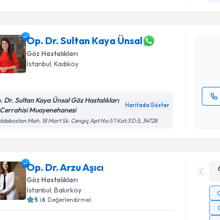
Op. Dr. Su
oluşturun. 
Op. Dr. Sultan Kaya Ünsal
hazırlandığ
Göz Hastalıkları
E-posta Ad
İstanbul
, Kadıköy
. Dr. Sultan Kaya Ünsal Göz Hastalıkları
Haritada Göster
 Cerrahisi Muayenehanesi
Kişisel
debostan Mah. 18 Mart Sk. Cengiç Apt No:1/1 Kat:3 D:5, 34728
okudum
işlenm
Op. Dr. Arzu Aşıcı
Göz Hastalıkları
İstanbul
, Bakırköy
5
(
6
Değerlendirme)