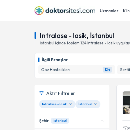
Uzmanlar
Klin
Intralase - lasik, İstanbul
İstanbul
içinde toplam
124
Intralase - lasik
uygulay
İlgili Branşlar
Göz Hastalıkları
Serti
124
Aktif Filtreler
Intralase - lasik
İstanbul
Şehir
İstanbul
Tur