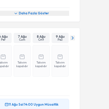
Daha Fazla Göster
6 Ağu
7 Ağu
8 Ağu
9 Ağu
Per
Cum
Cmt
Paz
Takvim
Takvim
Takvim
Takvim
palıdır
kapalıdır
kapalıdır
kapalıdır
akvimi Talebi
11 Ağu
Sal
14:00
Uygun Müsaitlik