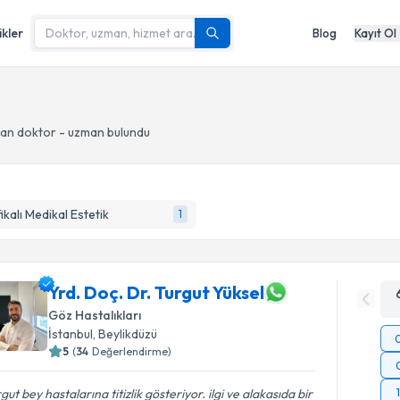
ikler
Blog
Kayıt Ol
an doktor - uzman bulundu
fikalı Medikal Estetik
1
Yrd. Doç. Dr. Turgut Yüksel
Göz Hastalıkları
İstanbul
, Beylikdüzü
5
(
34
Değerlendirme)
gut bey hastalarına titizlik gösteriyor. ilgi ve alakasıda bir