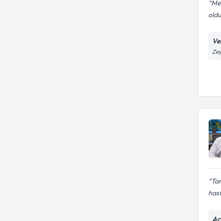
Mer
oldu
Ve
Zey
Tan
hast
Ac