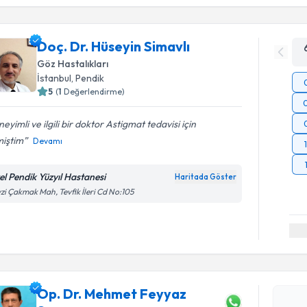
Doç. Dr. Hüseyin Simavlı
Göz Hastalıkları
İstanbul
, Pendik
5
(
1
Değerlendirme)
eyimli ve ilgili bir doktor Astigmat tedavisi için
miştim
Devamı
el Pendik Yüzyıl Hastanesi
Haritada Göster
zi Çakmak Mah, Tevfik İleri Cd No:105
Randevu T
Op. Dr. M
oluşturun. 
Op. Dr. Mehmet Feyyaz
hazırlandığ