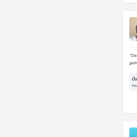
İzmir Bozyaka Eğitim Ve
Fakültesi
Araştırma Hastanesi
MARMARA ÜNIVERSITESI
Den
gel
Öz
Fev