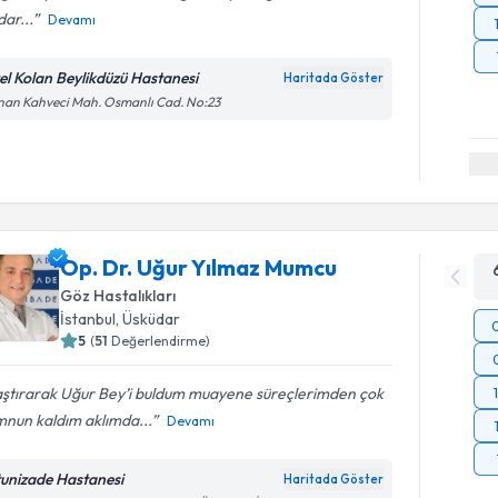
ar...
Devamı
el Kolan Beylikdüzü Hastanesi
Haritada Göster
an Kahveci Mah. Osmanlı Cad. No:23
Op. Dr. Uğur Yılmaz Mumcu
Göz Hastalıkları
İstanbul
, Üsküdar
5
(
51
Değerlendirme)
ştırarak Uğur Bey’i buldum muayene süreçlerimden çok
nun kaldım aklımda...
Devamı
tunizade Hastanesi
Haritada Göster