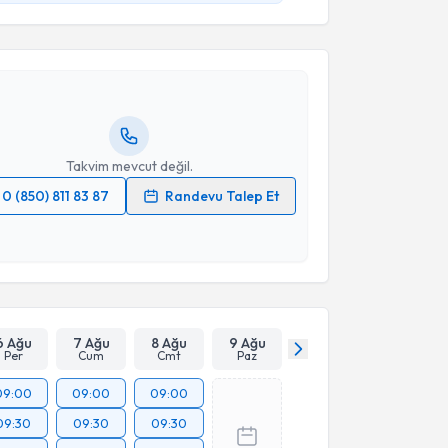
ltan Kaya Ünsal
için randevu takvimi talebi
Size bu uzmandan randevu almanız için bir takvim
ında e-posta ile bilgilendireceğiz.
resiniz
Takvim mevcut değil.
0 (850) 811 83 87
Randevu Talep Et
 verilerimin işlenmesine ilişkin
Aydınlatma Metni
'ni
 ve kişisel verilerimin belirtilen kapsamda
esini kabul ediyorum.
Takvim Talebini Gönder
6 Ağu
7 Ağu
8 Ağu
9 Ağu
Per
Cum
Cmt
Paz
09:00
09:00
09:00
09:30
09:30
09:30