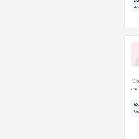
Öz
Adn
Sid
hani
Ko
Koz