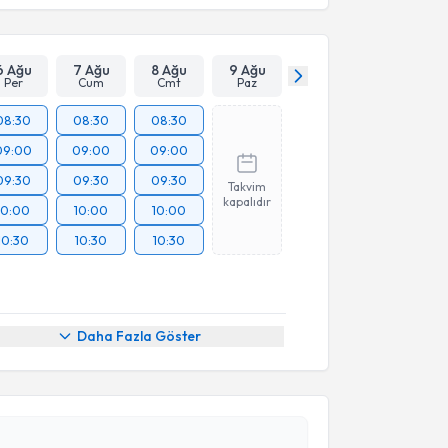
6 Ağu
7 Ağu
8 Ağu
9 Ağu
Per
Cum
Cmt
Paz
08:30
08:30
08:30
09:00
09:00
09:00
09:30
09:30
09:30
Takvim
kapalıdır
10:00
10:00
10:00
10:30
10:30
10:30
akvimi Talebi
Daha Fazla Göster
ehmet Feyyaz Seçer
için randevu takvimi talebi
Size bu uzmandan randevu almanız için bir takvim
ında e-posta ile bilgilendireceğiz.