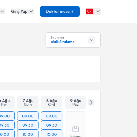
Giriş Yap
Doktor musun?
Sıralama
Akıllı Sıralama
6 Ağu
7 Ağu
8 Ağu
9 Ağu
Per
Cum
Cmt
Paz
09:00
09:00
09:00
09:30
09:30
09:30
10:00
10:00
10:00
Takvim