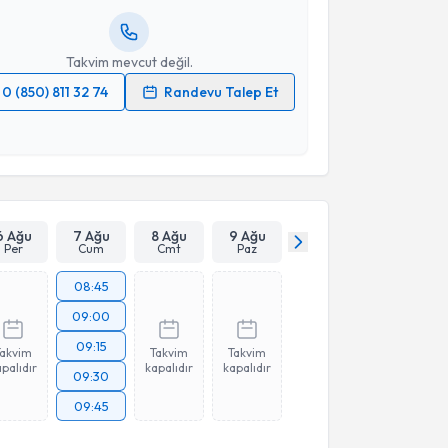
resiniz
Takvim mevcut değil.
0 (850) 811 32 74
Randevu Talep Et
 verilerimin işlenmesine ilişkin
Aydınlatma Metni
'ni
 ve kişisel verilerimin belirtilen kapsamda
esini kabul ediyorum.
Takvim Talebini Gönder
6 Ağu
7 Ağu
8 Ağu
9 Ağu
Per
Cum
Cmt
Paz
08:45
09:00
09:15
Takvim
Takvim
Takvim
palıdır
kapalıdır
kapalıdır
09:30
09:45