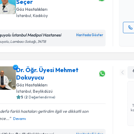
Seçer
E-posta Ad
Göz Hastalıkları
İstanbul
, Kadıköy
şuyolu İstanbul Medipol Hastanesi
Haritada Göster
Kişisel
uyolu, Lambacı Sokağı, 34718
okudum
işlenm
Dr. Öğr. Üyesi Mehmet
Dokuyucu
Göz Hastalıkları
İstanbul
, Beylikdüzü
5
(
2
Değerlendirme)
ka
defa farklı hastaları getirdim ilgili ve dikkatli son
ce...
Devamı