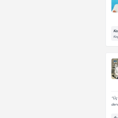
Ko
Koş
Üç 
dere