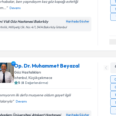
habalar, ben yaşındayım kez göz kapağı estetiği
m...
Devamı
ni Vidi Göz Hastanesi Bakırköy
Haritada Göster
tinlik, Milliyetçi Sk. No: 4/1, 3414 Bakırköy İstanbul
Op. Dr. Muhammet Beyazal
Göz Hastalıkları
İstanbul
, Küçükçekmece
5
(
8
Değerlendirme)
ımıyorım ilk defa muayene oldum gayet ilgili
alarıyla
Devamı
ıbadem Üniversitesi Atakent Hastanesi
Haritada Göster