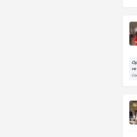
Op
ve
Cad