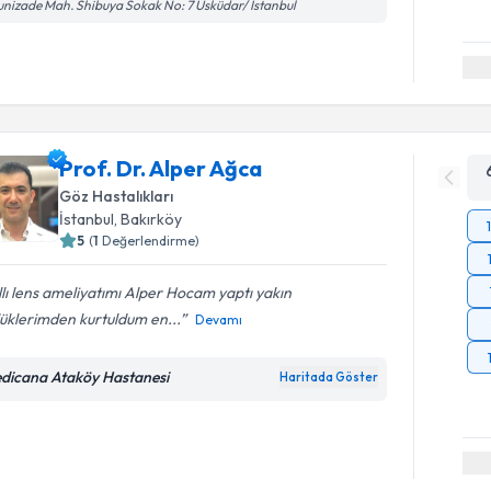
unizade Mah. Shibuya Sokak No: 7 Üsküdar/ İstanbul
Prof. Dr. Alper Ağca
Göz Hastalıkları
İstanbul
, Bakırköy
5
(
1
Değerlendirme)
llı lens ameliyatımı Alper Hocam yaptı yakın
üklerimden kurtuldum en...
Devamı
dicana Ataköy Hastanesi
Haritada Göster