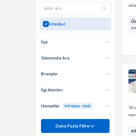
okad
Öz
İstanbul
Adn
İlçe
Yakınımda Ara
Branşlar
Konumuma yakın uzmanları
Üsküdar
göster
Kadıköy
İlgi Alanları
Şişli
Hizmetler
Intralase - lasik
Ara
Göz Hastalıkları
Bakırköy
mem
Sertifikalı Medikal Estetik
Mezuniyet
Katarakt
Daha Fazla Filtre
Küçükçekmece
Al