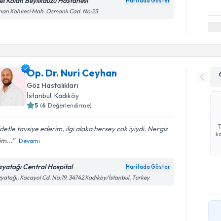
el Kolan Beylikdüzü Hastanesi
Haritada Göster
an Kahveci Mah. Osmanlı Cad. No:23
Op. Dr. Nuri Ceyhan
Göz Hastalıkları
İstanbul
, Kadıköy
5
(
6
Değerlendirme)
detle tavsiye ederim, ilgi alaka hersey cok iyiydi. Nergiz
ka
m...
Devamı
zyatağı Central Hospital
Haritada Göster
yatağı, Kocayol Cd. No:19, 34742 Kadıköy/İstanbul, Turkey
Randevu T