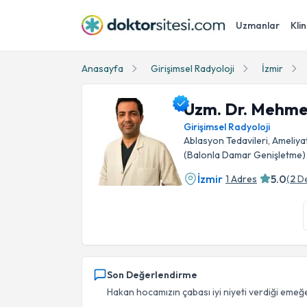
Uzmanlar
Klin
Anasayfa
Girişimsel Radyoloji
İzmir
Uzm. Dr. Mehme
Girişimsel Radyoloji
Ablasyon Tedavileri, Ameliyats
(Balonla Damar Genişletme)
İzmir
5.0
1 Adres
(
2
D
Uzm. Dr. Mehmet Hakan Pıçak Profil Fotoğra
Son Değerlendirme
Hakan hocamızın çabası iyi niyeti verdiği emeğ