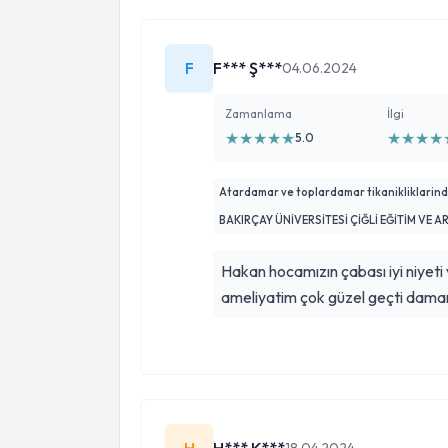
F
F*** Ş***
04.06.2024
Zamanlama
İlgi
★
★
★
★
★
★
★
★
★
5.0
Atardamar ve toplardamar tikanikliklarin
BAKIRÇAY ÜNİVERSİTESİ ÇİĞLİ EĞİTİM VE 
Hakan hocamızın çabası iyi niyet
ameliyatim çok güzel geçti damarı