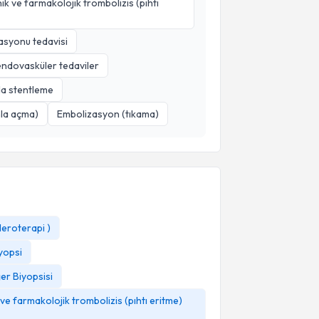
 ve farmakolojik trombolizis (pıhtı
asyonu tedavisi
endovasküler tedaviler
da stentleme
onla açma)
Embolizasyon (tıkama)
leroterapi )
yopsi
er Biyopsisi
 farmakolojik trombolizis (pıhtı eritme)