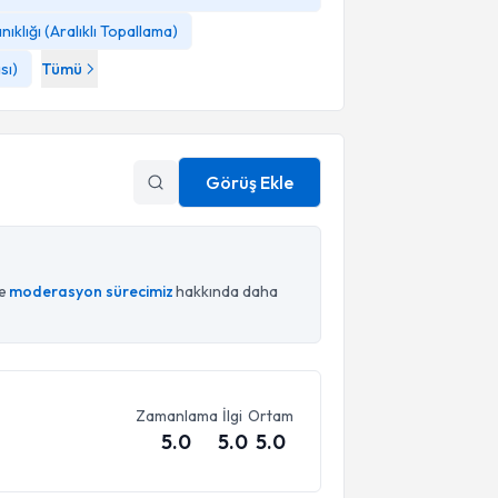
klığı (Aralıklı Topallama)
sı)
Tümü
Görüş Ekle
ce
moderasyon sürecimiz
hakkında daha
Zamanlama
İlgi
Ortam
5.0
5.0
5.0