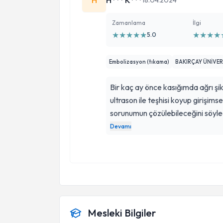
H
H*** K***
18.04.2024
Zamanlama
İlgi
★
★
★
★
★
★
★
★
★
5.0
Embolizasyon (tıkama)
BAKIRÇAY ÜNİVERS
Bir kaç ay önce kasığımda ağrı şi
ultrason ile teşhisi koyup girişim
sorunumun çözülebileceğini söyled
Gerçekten tıbbi bilgisi ve deneyimi
Devamı
Hemen ertesi gün ağrım azalmaya 
kalmamıştı hem de ameliyat bile 
arabamla eve döndüm. Ertesi gün 
yazmak istedim. Tekrar teşekkür
Mesleki Bilgiler