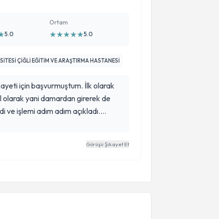
Ortam
★
★
★
★
★
★
5.0
5.0
İTESİ ÇİĞLİ EĞİTİM VE ARAŞTIRMA HASTANESİ
kayeti için başvurmuştum. İlk olarak
sel olarak yani damardan girerek de
i ve işlemi adım adım açıkladı.
 ile öne çıkan bir hekim kendisi.
başladı ve bir ay sonra hiç ağrım
Görüşü Şikayet Et
olmadım. İşlemden 2 saat sonra kendi
de işe gittim. Sizi burada görünce
 ederim.