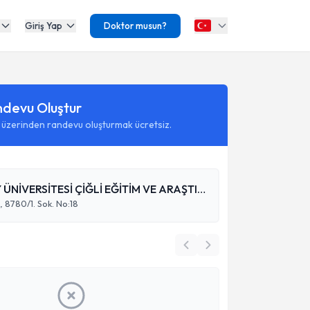
Giriş Yap
Doktor musun?
ndevu Oluştur
 üzerinden randevu oluşturmak ücretsiz.
BAKIRÇAY ÜNİVERSİTESİ ÇİĞLİ EĞİTİM VE ARAŞTIRMA HASTANESİ
, 8780/1. Sok. No:18