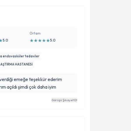
Ortam
★
★
★
★
★
★
5.0
5.0
da endovasküler tedaviler
ARAŞTIRMA HASTANESİ
i verdiği emeğe teşekkür ederim
m açıldı şimdi çok daha iyim
Görüşü Şikayet Et