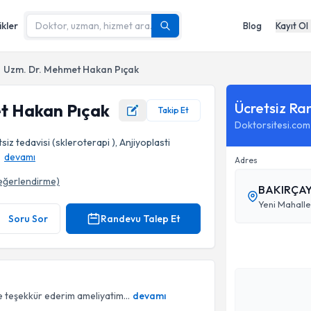
ikler
Blog
Kayıt Ol
Uzm. Dr. Mehmet Hakan Pıçak
Ücretsiz Ra
t Hakan Pıçak
Takip Et
Doktorsitesi.com
iz tedavisi (skleroterapi ), Anjiyoplasti
devamı
Adres
eğerlendirme)
fı
Yeni Mahalle
Soru Sor
Randevu Talep Et
e teşekkür ederim ameliyatim...
devamı