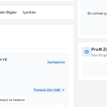
eki Bilgiler
İçerikler
Bu uzman şu
Profil Z
Son 30 gü
M VE
Haritada Gör
Tümünü Gör (
68
)
lması) ve tedavisi