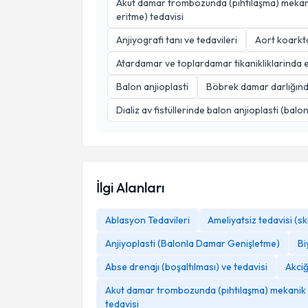
Akut damar trombozunda (pıhtılaşma) mekanik
eritme) tedavisi
Anjiyografi tanı ve tedavileri
Aort koarkt
Atardamar ve toplardamar tikanikliklarinda 
Balon anjioplasti
Böbrek damar darlığın
Dializ av fistüllerinde balon anjioplasti (bal
İlgi Alanları
Ablasyon Tedavileri
Ameliyatsiz tedavisi (sk
Anjiyoplasti (Balonla Damar Genişletme)
Bi
Abse drenajı (boşaltılması) ve tedavisi
Akciğ
Akut damar trombozunda (pıhtılaşma) mekanik ve
tedavisi