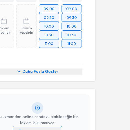
09:00
09:00
09:30
09:30
10:00
10:00
Takvim
Takvim
palıdır
kapalıdır
10:30
10:30
11:00
11:00
akvimi Talebi
Daha Fazla Göster
tku Mahir Yıldırım
için randevu takvimi talebi
Size bu uzmandan randevu almanız için bir takvim
ında e-posta ile bilgilendireceğiz.
resiniz
u uzmandan online randevu alabileceğin bir
takvimi bulunmuyor.