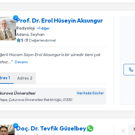
Randevu T
Prof. Dr. Erol Hüseyin Aksungur
Prof. Dr. 
Radyoloji
+
1
diğer
oluşturun. 
Adana
,
Seyhan
hazırlandığ
5
(
11
Değerlendirme)
E-posta Ad
erli Hocam Sayın Erol Aksungur’a bir süredir beni çok
tsız...
Devamı
dres
1
Adres
2
Kişisel
okudum
işlenm
kurova Üniversitesi
Haritada Göster
tepe, Çukurova Üniversitesi Rektörlüğü, 01330
Doç. Dr. Tevfik Güzelbey