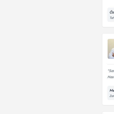
Öz
Tah
Saf
Has
Me
Zaf