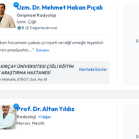
Uzm. Dr. Mehmet Hakan Pıçak
Uzm. Dr. 
oluşturun. 
Girişimsel Radyoloji
hazırlandığ
İzmir
,
Çiğli
5
(
2
Değerlendirme)
E-posta Ad
B
an hocamızın çabası iyi niyeti verdiği emeğe teşekkür
rim ameliyatim...
Devamı
Kişisel
KIRÇAY ÜNİVERSİTESİ ÇİĞLİ EĞİTİM
okudum
Haritada Göster
 ARAŞTIRMA HASTANESİ
işlenm
i Mahalle, 8780/1. Sok. No:18
Randevu T
Prof. Dr. A
Prof. Dr. Altan Yıldız
bu uzmandan
posta ile bi
Radyoloji
+
1
diğer
Mersin
,
Mezitli
E-posta Ad
B