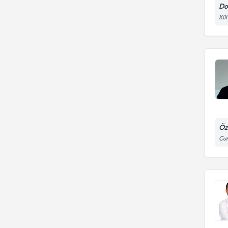
Do
Kül
Öz
Cum