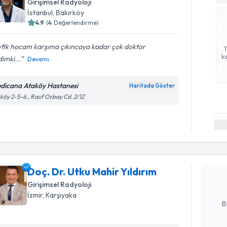
Girişimsel Radyoloji
İstanbul
,
Bakırköy
4.9
(
4
Değerlendirme)
vfik hocam karşıma çıkıncaya kadar çok doktor
ka
imki...
Devamı
dicana Ataköy Hastanesi
Haritada Göster
köy 2-5-6., Rauf Orbay Cd. 2/1Z
Randevu T
Doç. Dr. U
oluşturun. 
Doç. Dr. Utku Mahir Yıldırım
hazırlandığ
Girişimsel Radyoloji
E-posta Ad
İzmir
,
Karşıyaka
B