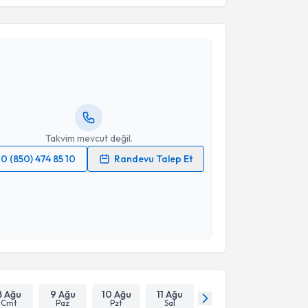
akvimi Talebi
Erol Hüseyin Aksungur
için randevu takvimi talebi
Size bu uzmandan randevu almanız için bir takvim
ında e-posta ile bilgilendireceğiz.
resiniz
Takvim mevcut değil.
0 (850) 474 85 10
Randevu Talep Et
 verilerimin işlenmesine ilişkin
Aydınlatma Metni
'ni
 ve kişisel verilerimin belirtilen kapsamda
esini kabul ediyorum.
Takvim Talebini Gönder
8 Ağu
9 Ağu
10 Ağu
11 Ağu
Cmt
Paz
Pzt
Sal