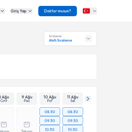
Giriş Yap
Doktor musun?
Sıralama
Akıllı Sıralama
8 Ağu
9 Ağu
10 Ağu
11 Ağu
Cmt
Paz
Pzt
Sal
08:30
08:30
09:30
09:30
10:30
10:30
Takvim
Takvim