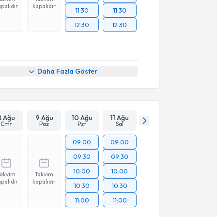
palıdır
kapalıdır
11:30
11:30
12:30
12:30
Daha Fazla Göster
8 Ağu
9 Ağu
10 Ağu
11 Ağu
Cmt
Paz
Pzt
Sal
09:00
09:00
09:30
09:30
10:00
10:00
Takvim
Takvim
palıdır
kapalıdır
10:30
10:30
11:00
11:00