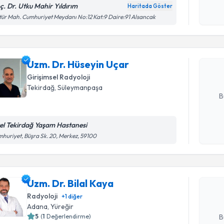
ç. Dr. Utku Mahir Yıldırım
Haritada Göster
Randevu T
Kişisel
tür Mah. Cumhuriyet Meydanı No:12 Kat:9 Daire:91 Alsancak
okudum
işlenm
Uzm. Dr. 
Size bu uzm
Uzm. Dr. Hüseyin Uçar
hazırlandığ
Girişimsel Radyoloji
E-posta Ad
Tekirdağ
,
Süleymanpaşa
B
el Tekirdağ Yaşam Hastanesi
Randevu T
Kişisel
huriyet, Büşra Sk. 20, Merkez, 59100
okudum
işlenm
Uzm. Dr. B
bu uzmandan
Uzm. Dr. Bilal Kaya
posta ile bi
Radyoloji
+
1
diğer
E-posta Ad
Adana
,
Yüreğir
5
(
1
Değerlendirme)
B