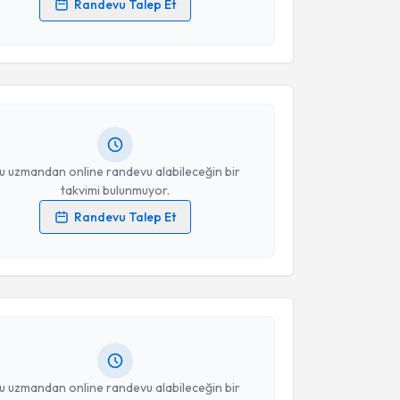
Randevu Talep Et
akvimi Talebi
 verilerimin işlenmesine ilişkin
Aydınlatma Metni
'ni
 ve kişisel verilerimin belirtilen kapsamda
esini kabul ediyorum.
Hüseyin Uçar
için randevu takvimi talebi oluşturun.
andan randevu almanız için bir takvim
ında e-posta ile bilgilendireceğiz.
Takvim Talebini Gönder
resiniz
u uzmandan online randevu alabileceğin bir
takvimi bulunmuyor.
Randevu Talep Et
akvimi Talebi
 verilerimin işlenmesine ilişkin
Aydınlatma Metni
'ni
 ve kişisel verilerimin belirtilen kapsamda
esini kabul ediyorum.
ilal Kaya
için randevu takvimi talebi oluşturun. Size
 randevu almanız için bir takvim hazırlandığında e-
Takvim Talebini Gönder
lgilendireceğiz.
resiniz
u uzmandan online randevu alabileceğin bir