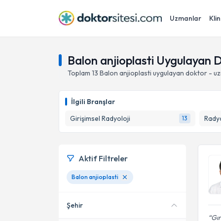
Uzmanlar
Klin
Balon anjioplasti Uygulayan 
Toplam
13
Balon anjioplasti
uygulayan doktor - u
İlgili Branşlar
Girişimsel Radyoloji
Radyo
13
Aktif Filtreler
Balon anjioplasti
Şehir
Gı