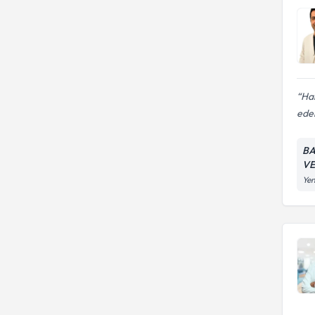
Hak
ede
BA
VE
Yen