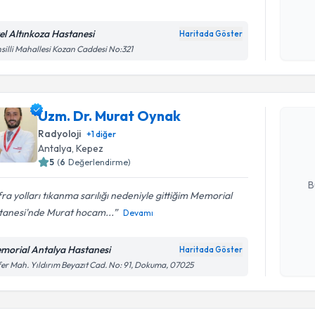
el Altınkoza Hastanesi
Haritada Göster
Kişisel
silli Mahallesi Kozan Caddesi No:321
okudum
Randevu T
işlenm
Uzm. Dr. 
Uzm. Dr. Murat Oynak
Size bu uzm
Radyoloji
+
1
diğer
hazırlandığ
Antalya
,
Kepez
5
(
6
Değerlendirme)
E-posta Ad
B
ra yolları tıkanma sarılığı nedeniyle gittiğim Memorial
tanesi'nde Murat hocam...
Devamı
Kişisel
okudum
morial Antalya Hastanesi
Haritada Göster
işlenm
er Mah. Yıldırım Beyazıt Cad. No: 91, Dokuma, 07025
Randevu T