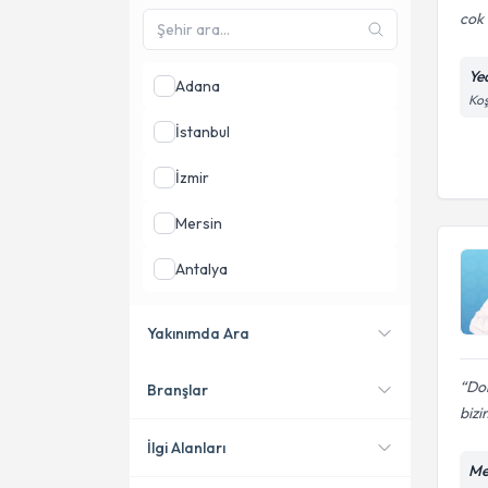
cok i
Ye
Adana
Koş
İstanbul
İzmir
Mersin
Antalya
Sakarya
Yakınımda Ara
Tekirdağ
Dok
Branşlar
Konumuma yakın uzmanları
bizim
göster
İlgi Alanları
Me