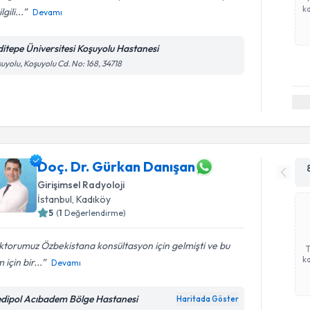
ka
lgili...
Devamı
ditepe Üniversitesi Koşuyolu Hastanesi
uyolu, Koşuyolu Cd. No: 168, 34718
Doç. Dr. Gürkan Danışan
Girişimsel Radyoloji
İstanbul
,
Kadıköy
5
(
1
Değerlendirme)
torumuz Özbekistana konsültasyon için gelmişti ve bu
ka
 için bir...
Devamı
dipol Acıbadem Bölge Hastanesi
Haritada Göster