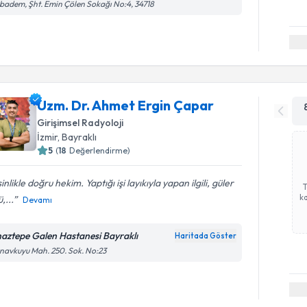
badem, Şht. Emin Çölen Sokağı No:4, 34718
Uzm. Dr. Ahmet Ergin Çapar
Girişimsel Radyoloji
İzmir
,
Bayraklı
5
(
18
Değerlendirme)
inlikle doğru hekim. Yaptığı işi layıkıyla yapan ilgili, güler
ka
,...
Devamı
naztepe Galen Hastanesi Bayraklı
Haritada Göster
avkuyu Mah. 250. Sok. No:23