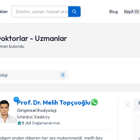
ikler
Blog
Kayıt Ol
Doktorlar - Uzmanlar
zman bulundu.
loji
5
Prof. Dr. Melih Topçuoğlu
Girişimsel Radyoloji
İstanbul
,
Kadıköy
5
(
43
Değerlendirme)
rdıgım andan ıtıbaren her sey mukemmeldi. melih bey