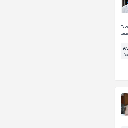
Te
gezd
Me
Ata