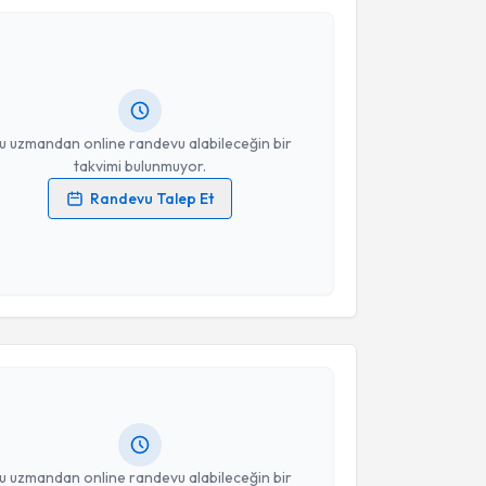
Mehmet Hakan Pıçak
için randevu takvimi talebi
Size bu uzmandan randevu almanız için bir takvim
ında e-posta ile bilgilendireceğiz.
resiniz
u uzmandan online randevu alabileceğin bir
takvimi bulunmuyor.
Randevu Talep Et
 verilerimin işlenmesine ilişkin
Aydınlatma Metni
'ni
 ve kişisel verilerimin belirtilen kapsamda
esini kabul ediyorum.
akvimi Talebi
Takvim Talebini Gönder
ltan Yıldız
için randevu takvimi talebi oluşturun. Size
 randevu almanız için bir takvim hazırlandığında e-
lgilendireceğiz.
resiniz
u uzmandan online randevu alabileceğin bir