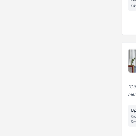
Fik
Gül
mem
Op
Dem
Dai