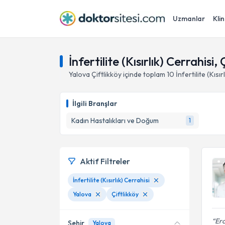
Uzmanlar
Klin
İnfertilite (Kısırlık) Cerrahisi,
Yalova
Çiftlikköy
içinde toplam
10
İnfertilite (Kısı
İlgili Branşlar
Kadın Hastalıkları ve Doğum
1
Aktif Filtreler
İnfertilite (Kısırlık) Cerrahisi
Yalova
Çiftlikköy
Erc
Şehir
Yalova