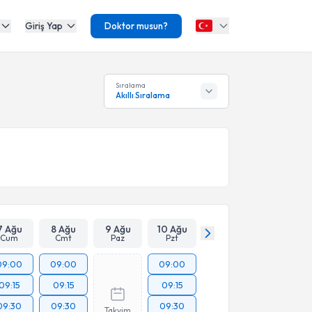
Giriş Yap
Doktor musun?
Sıralama
Akıllı Sıralama
7 Ağu
8 Ağu
9 Ağu
10 Ağu
Cum
Cmt
Paz
Pzt
09:00
09:00
09:00
09:15
09:15
09:15
09:30
09:30
09:30
Takvim