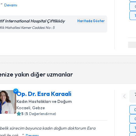
.
Devamı
tif International Hospital Çiftlikköy
Haritada Göster
tlik Mahallesi Kemer Caddesi No : 5
enize yakın diğer uzmanlar
Op. Dr. Esra Karaali
Kadın Hastalıkları ve Doğum
Kocaeli
, Gebze
5
(
5
Değerlendirme)
belik sürecim boyunca kadın doğum doktorum Esra
ali ile çok...
Devamı