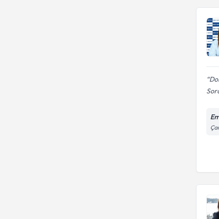
Dok
Sor
Em
Çam