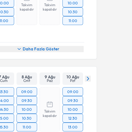
10:00
10:00
Takvim
Takvim
kapalıdır
kapalıdır
10:30
10:30
11:00
11:00
Daha Fazla Göster
7 Ağu
8 Ağu
9 Ağu
10 Ağu
Cum
Cmt
Paz
Pzt
13:30
09:00
09:00
14:00
09:30
09:30
14:30
10:00
10:00
Takvim
kapalıdır
15:00
10:30
12:30
15:30
11:00
13:00