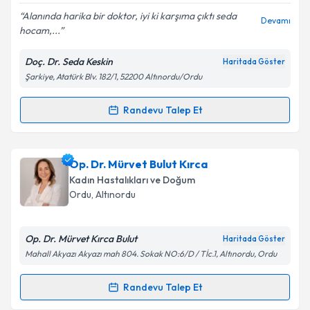
E-posta Adresiniz
Alanında harika bir doktor, iyi ki karşıma çıktı seda
Devamı
hocam,...
Doç. Dr. Seda Keskin
Haritada Göster
Şarkiye, Atatürk Blv. 182/1, 52200 Altınordu/Ordu
Kişisel verilerimin işlenmesine ilişkin
Aydınlatma
Metni
'ni okudum ve kişisel verilerimin belirtilen
kapsamda işlenmesini kabul ediyorum.
Randevu Talep Et
Randevu Takvimi Talebi
Takvim Talebini Gönder
Doç. Dr. Seda Keskin
için randevu takvimi talebi
Op. Dr. Mürvet Bulut Kırca
oluşturun. Size bu uzmandan randevu almanız için bir
Kadın Hastalıkları ve Doğum
takvim hazırlandığında e-posta ile bilgilendireceğiz.
Ordu
, Altınordu
E-posta Adresiniz
Op. Dr. Mürvet Kırca Bulut
Haritada Göster
Mahall Akyazı Akyazı mah 804. Sokak NO:6/D / Tİc.1, Altınordu, Ordu
Kişisel verilerimin işlenmesine ilişkin
Aydınlatma
Randevu Talep Et
Randevu Takvimi Talebi
Metni
'ni okudum ve kişisel verilerimin belirtilen