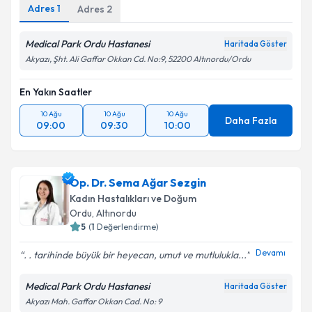
Adres
1
Adres
2
Medical Park Ordu Hastanesi
Haritada Göster
Akyazı, Şht. Ali Gaffar Okkan Cd. No:9, 52200 Altınordu/Ordu
En Yakın Saatler
10 Ağu
10 Ağu
10 Ağu
Daha Fazla
09:00
09:30
10:00
Op. Dr. Sema Ağar Sezgin
Kadın Hastalıkları ve Doğum
Ordu
, Altınordu
5
(
1
Değerlendirme)
Devamı
. . tarihinde büyük bir heyecan, umut ve mutlulukla...
Medical Park Ordu Hastanesi
Haritada Göster
Akyazı Mah. Gaffar Okkan Cad. No: 9