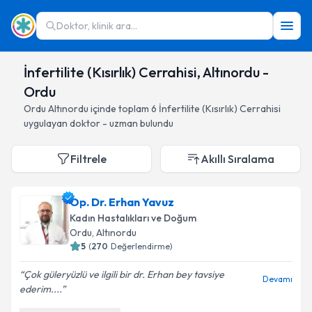
Doktor, klinik ara...
İnfertilite (Kısırlık) Cerrahisi, Altınordu -
Ordu
Ordu
Altınordu
içinde toplam
6
İnfertilite (Kısırlık) Cerrahisi
uygulayan doktor - uzman bulundu
Filtrele
Akıllı Sıralama
Op. Dr. Erhan Yavuz
Kadın Hastalıkları ve Doğum
Ordu
, Altınordu
5
(
270
Değerlendirme)
Çok güleryüzlü ve ilgili bir dr. Erhan bey tavsiye
Devamı
ederim....