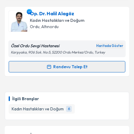
kapsamda işlenmesini kabul ediyorum.
Op. Dr. Mürvet Bulut Kırca
için randevu takvimi
Op. Dr. Halil Alagöz
talebi oluşturun. Size bu uzmandan randevu almanız
Takvim Talebini Gönder
Kadın Hastalıkları ve Doğum
için bir takvim hazırlandığında e-posta ile
Ordu
, Altınordu
bilgilendireceğiz.
E-posta Adresiniz
Özel Ordu Sevgi Hastanesi
Haritada Göster
Karşıyaka, 906 Sok. No:5, 52200 Ordu Merkez/Ordu, Turkey
Randevu Talep Et
Randevu Takvimi Talebi
Kişisel verilerimin işlenmesine ilişkin
Aydınlatma
Metni
'ni okudum ve kişisel verilerimin belirtilen
kapsamda işlenmesini kabul ediyorum.
Op. Dr. Halil Alagöz
için randevu takvimi talebi
oluşturun. Size bu uzmandan randevu almanız için bir
İlgili Branşlar
takvim hazırlandığında e-posta ile bilgilendireceğiz.
Takvim Talebini Gönder
Kadın Hastalıkları ve Doğum
6
E-posta Adresiniz