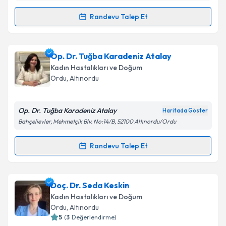
Randevu Talep Et
Randevu Takvimi Talebi
Op. Dr. Sema Ağar Sezgin
için randevu takvimi
Op. Dr. Tuğba Karadeniz Atalay
talebi oluşturun. Size bu uzmandan randevu almanız
Kadın Hastalıkları ve Doğum
için bir takvim hazırlandığında e-posta ile
Ordu
, Altınordu
bilgilendireceğiz.
E-posta Adresiniz
Op. Dr. Tuğba Karadeniz Atalay
Haritada Göster
Bahçelievler, Mehmetçik Blv. No:14/B, 52100 Altınordu/Ordu
Randevu Talep Et
Randevu Takvimi Talebi
Kişisel verilerimin işlenmesine ilişkin
Aydınlatma
Metni
'ni okudum ve kişisel verilerimin belirtilen
kapsamda işlenmesini kabul ediyorum.
Op. Dr. Tuğba Karadeniz Atalay
için randevu
Doç. Dr. Seda Keskin
takvimi talebi oluşturun. Size bu uzmandan randevu
Kadın Hastalıkları ve Doğum
almanız için bir takvim hazırlandığında e-posta ile
Takvim Talebini Gönder
Ordu
, Altınordu
bilgilendireceğiz.
5
(
3
Değerlendirme)