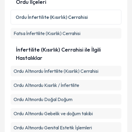
Ordu İlçeleri
Kişisel verilerimin işlenmesine ilişkin
Aydınlatma
Metni
'ni okudum ve kişisel verilerimin belirtilen
Ordu
İnfertilite (Kısırlık) Cerrahisi
kapsamda işlenmesini kabul ediyorum.
Fatsa
İnfertilite (Kısırlık) Cerrahisi
Takvim Talebini Gönder
İnfertilite (Kısırlık) Cerrahisi ile İlgili
Hastalıklar
Ordu Altınordu İnfertilite (Kısırlık) Cerrahisi
Ordu Altınordu Kısırlık / İnfertilite
Ordu Altınordu Doğal Doğum
Ordu Altınordu Gebelik ve doğum takibi
Ordu Altınordu Genital Estetik İşlemleri