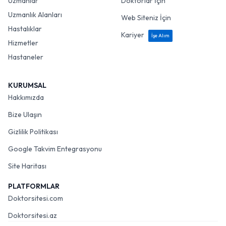
Uzmanlar
Doktorlar İçin
Uzmanlık Alanları
Web Siteniz İçin
Hastalıklar
Kariyer
İşe Alım
Hizmetler
Hastaneler
KURUMSAL
Hakkımızda
Bize Ulaşın
Gizlilik Politikası
Google Takvim Entegrasyonu
Site Haritası
PLATFORMLAR
Doktorsitesi.com
Doktorsitesi.az