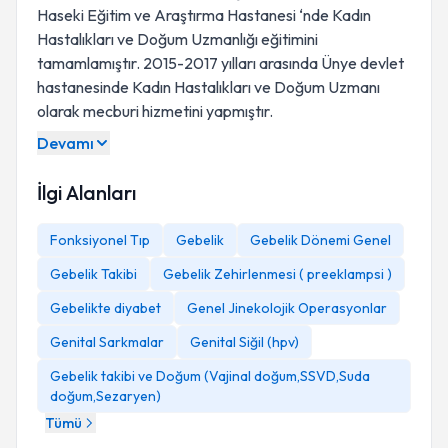
Haseki Eğitim ve Araştırma Hastanesi ‘nde Kadın
Hastalıkları ve Doğum Uzmanlığı eğitimini
tamamlamıştır. 2015-2017 yılları arasında Ünye devlet
hastanesinde Kadın Hastalıkları ve Doğum Uzmanı
olarak mecburi hizmetini yapmıştır.
Devamı
İlgi Alanları
Fonksiyonel Tıp
Gebelik
Gebelik Dönemi Genel
Gebelik Takibi
Gebelik Zehirlenmesi ( preeklampsi )
Op. Dr. Tuğba Karadeniz Atalay,
Gebelikte diyabet
Genel Jinekolojik Operasyonlar
Genital Sarkmalar
Genital Siğil (hpv)
Gebelik takibi ve Doğum (Vajinal doğum,SSVD,Suda
doğum,Sezaryen)
Tümü