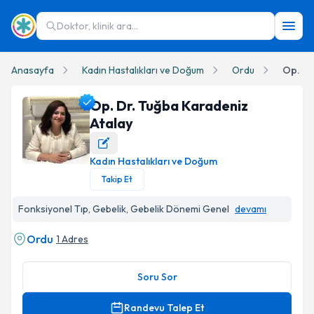
Doktor, klinik ara...
Anasayfa
Kadın Hastalıkları ve Doğum
Ordu
Op. Dr
Op. Dr. Tuğba Karadeniz
Atalay
Kadın Hastalıkları ve Doğum
Op. Dr. Tuğba Karadeniz Atalay Profil Fotoğrafı
Takip Et
Fonksiyonel Tıp, Gebelik, Gebelik Dönemi Genel
devamı
Ordu
1 Adres
Soru Sor
Randevu Talep Et