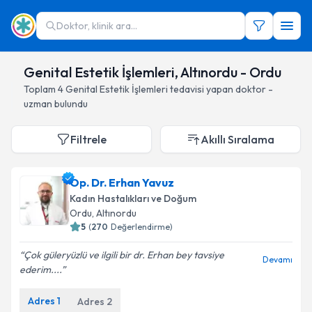
Doktor, klinik ara...
Genital Estetik İşlemleri, Altınordu - Ordu
Toplam
4
Genital Estetik İşlemleri
tedavisi yapan doktor -
uzman bulundu
Filtrele
Akıllı Sıralama
Op. Dr. Erhan Yavuz
Kadın Hastalıkları ve Doğum
Ordu
, Altınordu
5
(
270
Değerlendirme)
Çok güleryüzlü ve ilgili bir dr. Erhan bey tavsiye
Devamı
ederim....
Adres
1
Adres
2