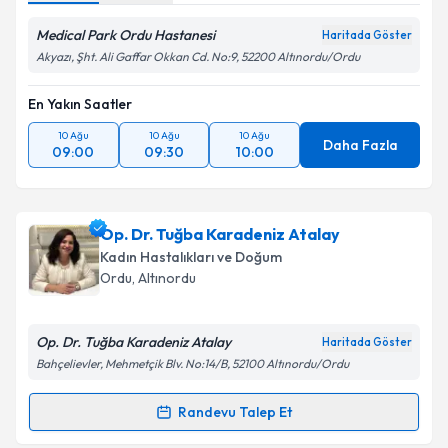
Medical Park Ordu Hastanesi
Haritada Göster
Akyazı, Şht. Ali Gaffar Okkan Cd. No:9, 52200 Altınordu/Ordu
En Yakın Saatler
10 Ağu
10 Ağu
10 Ağu
Daha Fazla
09:00
09:30
10:00
Op. Dr. Tuğba Karadeniz Atalay
Kadın Hastalıkları ve Doğum
Ordu
, Altınordu
Op. Dr. Tuğba Karadeniz Atalay
Haritada Göster
Bahçelievler, Mehmetçik Blv. No:14/B, 52100 Altınordu/Ordu
Randevu Talep Et
Randevu Takvimi Talebi