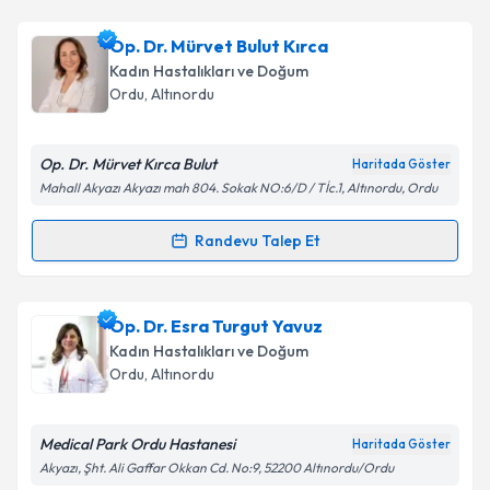
Op. Dr. Tuğba Karadeniz Atalay
için randevu
Op. Dr. Mürvet Bulut Kırca
takvimi talebi oluşturun. Size bu uzmandan randevu
Kadın Hastalıkları ve Doğum
almanız için bir takvim hazırlandığında e-posta ile
Ordu
, Altınordu
bilgilendireceğiz.
E-posta Adresiniz
Op. Dr. Mürvet Kırca Bulut
Haritada Göster
Mahall Akyazı Akyazı mah 804. Sokak NO:6/D / Tİc.1, Altınordu, Ordu
Randevu Talep Et
Randevu Takvimi Talebi
Kişisel verilerimin işlenmesine ilişkin
Aydınlatma
Metni
'ni okudum ve kişisel verilerimin belirtilen
kapsamda işlenmesini kabul ediyorum.
Op. Dr. Mürvet Bulut Kırca
için randevu takvimi
Op. Dr. Esra Turgut Yavuz
talebi oluşturun. Size bu uzmandan randevu almanız
Kadın Hastalıkları ve Doğum
için bir takvim hazırlandığında e-posta ile
Takvim Talebini Gönder
Ordu
, Altınordu
bilgilendireceğiz.
E-posta Adresiniz
Medical Park Ordu Hastanesi
Haritada Göster
Akyazı, Şht. Ali Gaffar Okkan Cd. No:9, 52200 Altınordu/Ordu