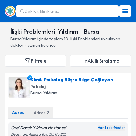
Doktor, klinik ara...
İlişki Problemleri, Yıldırım - Bursa
Bursa
Yıldırım
içinde toplam
10
İlişki Problemleri
uygulayan
doktor - uzman bulundu
Filtrele
Akıllı Sıralama
Klinik Psikolog Büşra Bilge Çağlayan
Psikoloji
Bursa
, Yıldırım
Adres
1
Adres
2
Özel Doruk Yıldırım Hastanesi
Haritada Göster
Duaçınarı, Ankara Yolu Cd. No:235