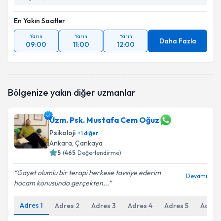
En Yakın Saatler
Yarın
Yarın
Yarın
Daha Fazla
09:00
11:00
12:00
Bölgenize yakın diğer uzmanlar
Uzm. Psk. Mustafa Cem Oğuz
Psikoloji
+
1
diğer
Ankara
, Çankaya
5
(
465
Değerlendirme)
Gayet olumlu bir terapi herkese tavsiye ederim
Devamı
hocam konusunda gerçekten...
Adres
1
Adres
2
Adres
3
Adres
4
Adres
5
Adres