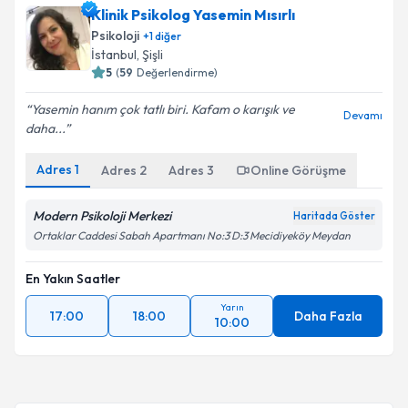
Klinik Psikolog Yasemin Mısırlı
Psikoloji
+
1
diğer
İstanbul
, Şişli
5
(
59
Değerlendirme)
Yasemin hanım çok tatlı biri. Kafam o karışık ve
Devamı
daha...
Adres
1
Adres
2
Adres
3
Online Görüşme
Modern Psikoloji Merkezi
Haritada Göster
Ortaklar Caddesi Sabah Apartmanı No:3 D:3 Mecidiyeköy Meydan
En Yakın Saatler
Yarın
17:00
18:00
Daha Fazla
10:00