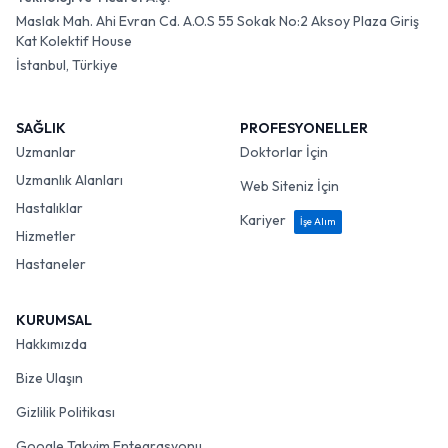
Maslak Mah. Ahi Evran Cd. A.O.S 55 Sokak No:2 Aksoy Plaza Giriş
Kat Kolektif House
İstanbul, Türkiye
SAĞLIK
PROFESYONELLER
Uzmanlar
Doktorlar İçin
Uzmanlık Alanları
Web Siteniz İçin
Hastalıklar
Kariyer
İşe Alım
Hizmetler
Hastaneler
KURUMSAL
Hakkımızda
Bize Ulaşın
Gizlilik Politikası
Google Takvim Entegrasyonu