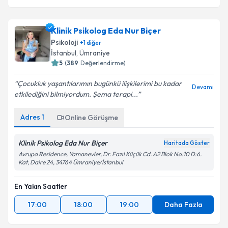
Klinik Psikolog Eda Nur Biçer
Psikoloji
+
1
diğer
İstanbul
, Ümraniye
5
(
389
Değerlendirme)
Çocukluk yaşantılarımın bugünkü ilişkilerimi bu kadar
Devamı
etkilediğini bilmiyordum. Şema terapi...
Adres
1
Online Görüşme
Klinik Psikolog Eda Nur Biçer
Haritada Göster
Avrupa Residence, Yamanevler, Dr. Fazıl Küçük Cd. A2 Blok No:10 D:6.
Kat, Daire 24, 34764 Ümraniye/İstanbul
En Yakın Saatler
17:00
18:00
19:00
Daha Fazla