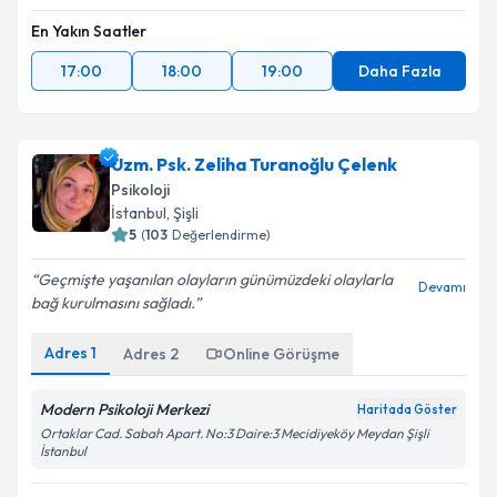
En Yakın Saatler
17:00
18:00
19:00
Daha Fazla
Uzm. Psk. Zeliha Turanoğlu Çelenk
Psikoloji
İstanbul
, Şişli
5
(
103
Değerlendirme)
Geçmişte yaşanılan olayların günümüzdeki olaylarla
Devamı
bağ kurulmasını sağladı.
Adres
1
Adres
2
Online Görüşme
Modern Psikoloji Merkezi
Haritada Göster
Ortaklar Cad. Sabah Apart. No:3 Daire:3 Mecidiyeköy Meydan Şişli
İstanbul