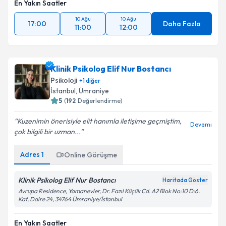
En Yakın Saatler
10 Ağu
10 Ağu
17:00
Daha Fazla
11:00
12:00
Klinik Psikolog Elif Nur Bostancı
Psikoloji
+
1
diğer
İstanbul
, Ümraniye
5
(
192
Değerlendirme)
Kuzenimin önerisiyle elit hanımla iletişime geçmiştim,
Devamı
çok bilgili bir uzman...
Adres
1
Online Görüşme
Klinik Psikolog Elif Nur Bostancı
Haritada Göster
Avrupa Residence, Yamanevler, Dr. Fazıl Küçük Cd. A2 Blok No:10 D:6.
Kat, Daire 24, 34764 Ümraniye/İstanbul
En Yakın Saatler