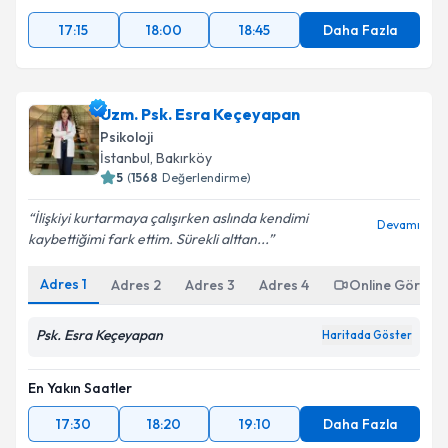
17:15
18:00
18:45
Daha Fazla
Uzm. Psk. Esra Keçeyapan
Psikoloji
İstanbul
, Bakırköy
5
(
1568
Değerlendirme)
İlişkiyi kurtarmaya çalışırken aslında kendimi
Devamı
kaybettiğimi fark ettim. Sürekli alttan...
Adres
1
Adres
2
Adres
3
Adres
4
Online Görüşm
Psk. Esra Keçeyapan
Haritada Göster
En Yakın Saatler
17:30
18:20
19:10
Daha Fazla