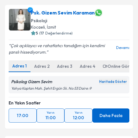
Psk. Gizem Sevim Karaman
Psikoloji
Kocaeli
, İzmit
5
(
17
Değerlendirme)
Çok açıklayıcı ve rahatlatıcı tanıdığım için kendimi
Devamı
şanslı hissediyorum.
Adres
1
Adres
2
Adres
3
Adres
4
Online Görüşm
Psikolog Gizem Sevim
Haritada Göster
Yahya Kaptan Mah. Şehit Ergün Sk. No:53 Daire :9
En Yakın Saatler
Yarın
Yarın
17:00
Daha Fazla
11:00
12:00