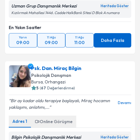
Uzman Grup Danışmanlık Merkezi
Haritada Göster
Kızılırmak Mahallesi 1446. Cadde HalkBank Sitesi D Blok A numara
En Yakın Saatler
Yarın
11 Ağu
11 Ağu
Daha Fazla
09:00
09:00
11:00
Psk. Dan. Miraç Bilgin
Psikolojik Danışman
Bursa
, Orhangazi
5
(
67
Değerlendirme)
Bir ay kadar oldu terapiye başlayalı, Miraç hocamın
Devamı
yaklaşımı, anlatımı,...
Adres
1
Online Görüşme
Bilgin Psikolojik Danışmanlık Merkezi
Haritada Göster