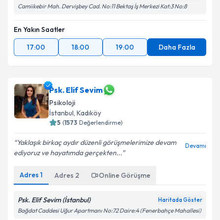
Camiikebir Mah. Dervişbey Cad. No:11 Bektaş İş Merkezi Kat:3 No:8
En Yakın Saatler
17:00
18:00
19:00
Daha Fazla
Psk. Elif Sevim
Psikoloji
İstanbul
, Kadıköy
5
(
1573
Değerlendirme)
Yaklaşık birkaç aydır düzenli görüşmelerimize devam
Devamı
ediyoruz ve hayatımda gerçekten...
Adres
1
Adres
2
Online Görüşme
Psk. Elif Sevim (İstanbul)
Haritada Göster
Bağdat Caddesi Uğur Apartmanı No:72 Daire:4 (Fenerbahçe Mahallesi)