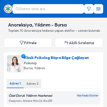
Doktor, klinik ara...
Anoreksiya, Yıldırım - Bursa
Toplam
10
Anoreksiya
tedavisi yapan doktor - uzman bulundu
Filtrele
Akıllı Sıralama
Klinik Psikolog Büşra Bilge Çağlayan
Psikoloji
Bursa
, Yıldırım
Adres
1
Adres
2
Özel Doruk Yıldırım Hastanesi
Haritada Göster
Duaçınarı, Ankara Yolu Cd. No:235