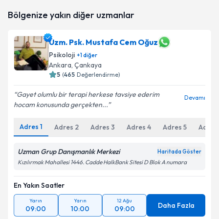
Uzm. Dr. Şeyma Nur Akpınar
için randevu takvimi
Bölgenize yakın diğer uzmanlar
talebi oluşturun. Size bu uzmandan randevu almanız
için bir takvim hazırlandığında e-posta ile
bilgilendireceğiz.
Uzm. Psk. Mustafa Cem Oğuz
Psikoloji
E-posta Adresiniz
+
1
diğer
Ankara
, Çankaya
5
(
465
Değerlendirme)
Gayet olumlu bir terapi herkese tavsiye ederim
Devamı
Kişisel verilerimin işlenmesine ilişkin
Aydınlatma
hocam konusunda gerçekten...
Metni
'ni okudum ve kişisel verilerimin belirtilen
kapsamda işlenmesini kabul ediyorum.
Adres
1
Adres
2
Adres
3
Adres
4
Adres
5
Adres
Uzman Grup Danışmanlık Merkezi
Haritada Göster
Takvim Talebini Gönder
Kızılırmak Mahallesi 1446. Cadde HalkBank Sitesi D Blok A numara
En Yakın Saatler
Yarın
Yarın
12 Ağu
Daha Fazla
09:00
10:00
09:00