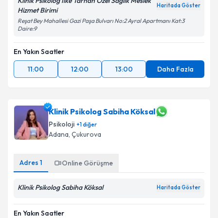
Klinik Psikolog İlke Tarhan Özel Sağlık Meslek
Haritada Göster
Hizmet Birimi
Reşat Bey Mahallesi Gazi Paşa Bulvarı No:2 Ayral Apartmanı Kat:3
Daire:9
En Yakın Saatler
11:00
12:00
13:00
Daha Fazla
Klinik Psikolog Sabiha Köksal
Psikoloji
+
1
diğer
Adana
, Çukurova
Adres
1
Online Görüşme
Klinik Psikolog Sabiha Köksal
Haritada Göster
En Yakın Saatler