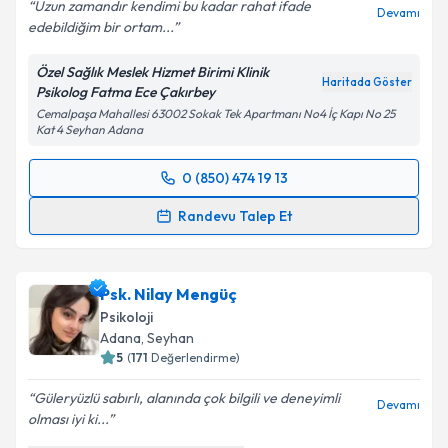
Uzun zamandır kendimi bu kadar rahat ifade
Devamı
edebildiğim bir ortam...
Özel Sağlık Meslek Hizmet Birimi Klinik
Haritada Göster
Psikolog Fatma Ece Çakırbey
Cemalpaşa Mahallesi 63002 Sokak Tek Apartmanı No4 İç Kapı No 25
Kat 4 Seyhan Adana
0 (850) 474 19 13
Randevu Takvimi Talebi
Randevu Talep Et
Klinik Psikolog Fatma Ece Çakırbey
için randevu
takvimi talebi oluşturun. Size bu uzmandan randevu
Psk. Nilay Mengüç
almanız için bir takvim hazırlandığında e-posta ile
bilgilendireceğiz.
Psikoloji
Adana
, Seyhan
E-posta Adresiniz
5
(
171
Değerlendirme)
Güleryüzlü sabırlı, alanında çok bilgili ve deneyimli
Devamı
olması iyi ki...