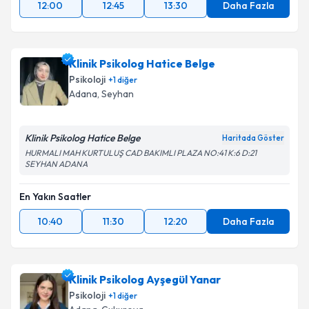
12:00
12:45
13:30
Daha Fazla
Klinik Psikolog Hatice Belge
Psikoloji
+
1
diğer
Adana
, Seyhan
Klinik Psikolog Hatice Belge
Haritada Göster
HURMALI MAH KURTULUŞ CAD BAKIMLI PLAZA NO:41 K:6 D:21
SEYHAN ADANA
En Yakın Saatler
10:40
11:30
12:20
Daha Fazla
Klinik Psikolog Ayşegül Yanar
Psikoloji
+
1
diğer