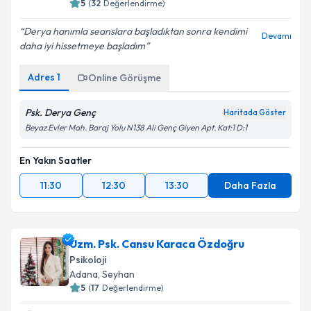
5
(
32
Değerlendirme)
Derya hanımla seanslara başladıktan sonra kendimi
Devamı
daha iyi hissetmeye başladım
Adres
1
Online Görüşme
Psk. Derya Genç
Haritada Göster
Beyaz Evler Mah. Baraj Yolu N138 Ali Genç Giyen Apt. Kat:1 D:1
En Yakın Saatler
11:30
12:30
13:30
Daha Fazla
Uzm. Psk. Cansu Karaca Özdoğru
Psikoloji
Adana
, Seyhan
5
(
17
Değerlendirme)