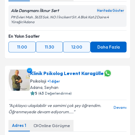
Aile Danışmanı İlknur Sert
Haritada Göster
Ptt Evleri Mah. 3633 Sok. NO:1 İncikent Sit. A Blok Kat:2 Daire:4
Yüreğir/Adana
En Yakın Saatler
11:00
11:30
12:00
Daha Fazla
Klinik Psikolog Levent Karagülle
Psikoloji
+
1
diğer
Adana
, Seyhan
5
(
43
Değerlendirme)
Açıklayıcı ulaşılabilir ve samimi çok şey öğrendim.
Devamı
Öğrenmeyede devam ediyorum....
Adres
1
Online Görüşme