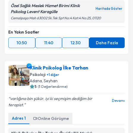
Özel Sağlık Meslek Hizmet Birimi Klinik
Haritada Göster
Psikolog Levent Karagülle
Cemalpaşa Mah 63002 Sk.Tek Spt No:4 Kat:4 No:25, 01120
En Yakın Saatler
10:50
11:40
12:30
Daha Fazla
Klinik Psikolog İlke Tarhan
Psikoloji
+
1
diğer
Adana
, Seyhan
5
(
1
Değerlendirme)
varlığına bin şükür. iyi ki seçmişim dediğim bir
Devamı
terapist.
Adres
1
Online Görüşme