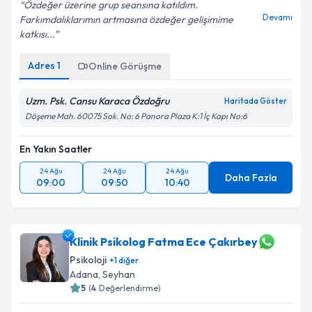
Özdeğer üzerine grup seansına katıldım.
Devamı
Farkımdalıklarımın artmasına özdeğer gelişimime
katkısı...
Adres
1
Online Görüşme
Uzm. Psk. Cansu Karaca Özdoğru
Haritada Göster
Döşeme Mah. 60075 Sok. No: 6 Panora Plaza K:1 İç Kapı No:6
En Yakın Saatler
24 Ağu
24 Ağu
24 Ağu
Daha Fazla
09:00
09:50
10:40
Klinik Psikolog Fatma Ece Çakırbey
Psikoloji
+
1
diğer
Adana
, Seyhan
5
(
4
Değerlendirme)