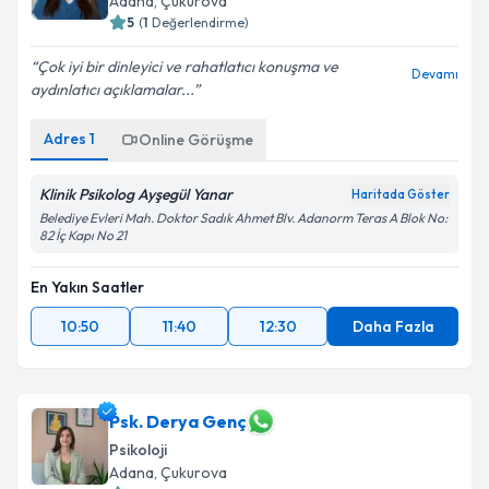
Adana
, Çukurova
5
(
1
Değerlendirme)
Çok iyi bir dinleyici ve rahatlatıcı konuşma ve
Devamı
aydınlatıcı açıklamalar...
Adres
1
Online Görüşme
Klinik Psikolog Ayşegül Yanar
Haritada Göster
Belediye Evleri Mah. Doktor Sadık Ahmet Blv. Adanorm Teras A Blok No:
82 İç Kapı No 21
En Yakın Saatler
10:50
11:40
12:30
Daha Fazla
Psk. Derya Genç
Psikoloji
Adana
, Çukurova