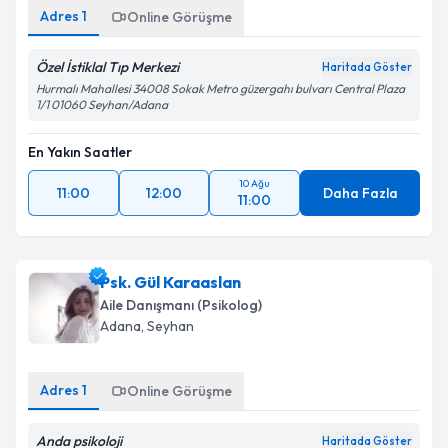
Kişisel verilerimin işlenmesine ilişkin
Aydınlatma
Adres
1
Online Görüşme
Metni
'ni okudum ve kişisel verilerimin belirtilen
kapsamda işlenmesini kabul ediyorum.
Özel İstiklal Tıp Merkezi
Haritada Göster
Hurmalı Mahallesi 34008 Sokak Metro güzergahı bulvarı Central Plaza
1/1 01060 Seyhan/Adana
Takvim Talebini Gönder
En Yakın Saatler
10 Ağu
11:00
12:00
Daha Fazla
11:00
Psk. Gül Karaaslan
Aile Danışmanı (Psikolog)
Adana
, Seyhan
Adres
1
Online Görüşme
Anda psikoloji
Haritada Göster