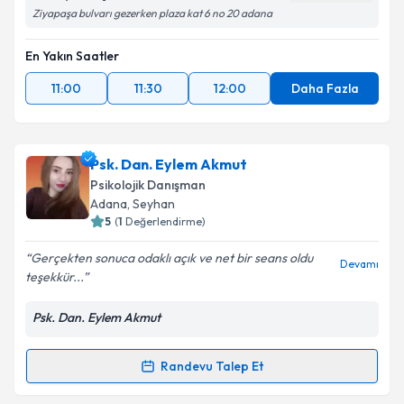
Ziyapaşa bulvarı gezerken plaza kat 6 no 20 adana
En Yakın Saatler
11:00
11:30
12:00
Daha Fazla
Psk. Dan. Eylem Akmut
Psikolojik Danışman
Adana
, Seyhan
5
(
1
Değerlendirme)
Gerçekten sonuca odaklı açık ve net bir seans oldu
Devamı
teşekkür...
Psk. Dan. Eylem Akmut
Randevu Talep Et
Randevu Takvimi Talebi