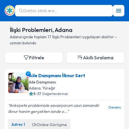
Doktor, klinik ara...
İlişki Problemleri, Adana
Adana
içinde toplam
17
İlişki Problemleri
uygulayan doktor -
uzman bulundu
Filtrele
Akıllı Sıralama
Aile Danışmanı İlknur Sert
Aile Danışmanı
Adana
, Yüreğir
5
(
17
Değerlendirme)
Anksiyete problemiyle savasiyorum uzun zamandir
Devamı
ilknur hanim gerçekten isinde o...
Adres
1
Online Görüşme