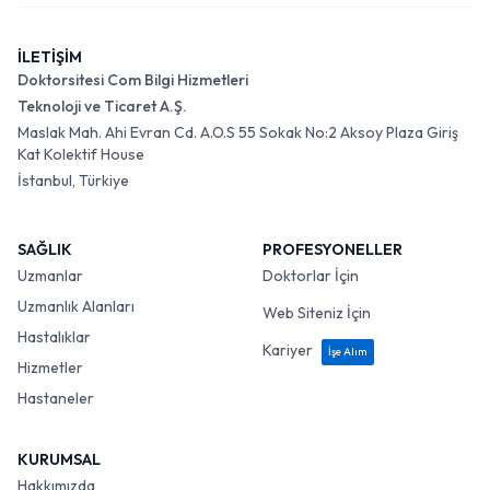
İLETİŞİM
Doktorsitesi Com Bilgi Hizmetleri
Teknoloji ve Ticaret A.Ş.
Maslak Mah. Ahi Evran Cd. A.O.S 55 Sokak No:2 Aksoy Plaza Giriş
Kat Kolektif House
İstanbul, Türkiye
SAĞLIK
PROFESYONELLER
Uzmanlar
Doktorlar İçin
Uzmanlık Alanları
Web Siteniz İçin
Hastalıklar
Kariyer
İşe Alım
Hizmetler
Hastaneler
KURUMSAL
Hakkımızda