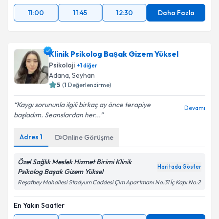
11:00
11:45
12:30
Daha Fazla
Klinik Psikolog Başak Gizem Yüksel
Psikoloji
+
1
diğer
Adana
, Seyhan
5
(
1
Değerlendirme)
Kaygı sorununla ilgili birkaç ay önce terapiye
Devamı
başladım. Seanslardan her...
Adres
1
Online Görüşme
Özel Sağlık Meslek Hizmet Birimi Klinik
Haritada Göster
Psikolog Başak Gizem Yüksel
Reşatbey Mahallesi Stadyum Caddesi Çim Apartmanı No:31 İç Kapı No:2
En Yakın Saatler