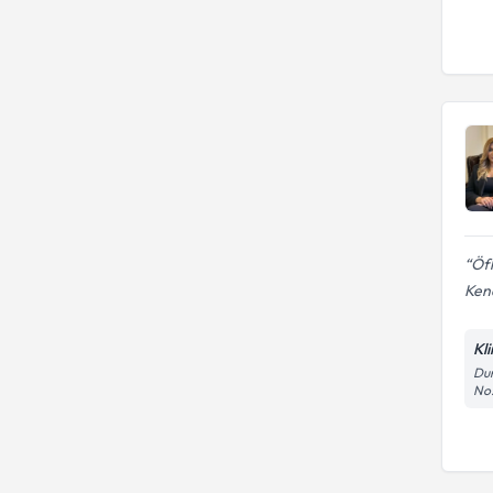
Öfk
Ken
Kl
Dum
No: