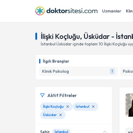
Uzmanlar
Klin
İlişki Koçluğu, Üsküdar - İstan
İstanbul
Üsküdar
içinde toplam
10
İlişki Koçluğu
uy
İlgili Branşlar
Klinik Psikolog
Psiko
1
Aktif Filtreler
İlişki Koçluğu
İstanbul
Üsküdar
Şehir
İstanbul