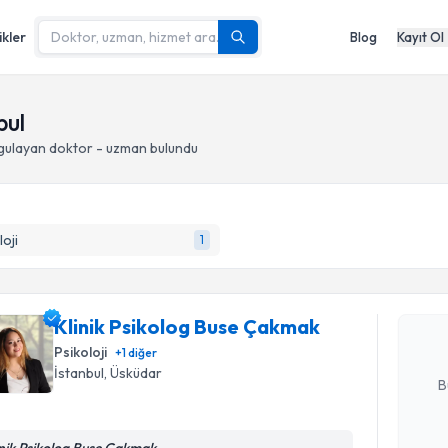
ikler
Blog
Kayıt Ol
bul
gulayan doktor - uzman bulundu
Randevu T
loji
1
Klinik Ps
oluşturun. 
hazırlandığ
Klinik Psikolog Buse Çakmak
Psikoloji
+
1
diğer
E-posta Ad
İstanbul
, Üsküdar
B