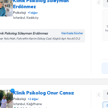
Klinik Psikolog Süleyman
Erdönmez
Psikoloji
+
1
diğer
İstanbul
, Kadıköy
ka
inik Psikolog Süleyman Erdönmez
Haritada Göster
er Yolu Mah. Fahrettin Kerim Gökay Cad. Köşklü Apt. No:60 D:2
Klinik Psikolog Onur Cansız
Psikoloji
+
2
diğer
İstanbul
, Kağıthane