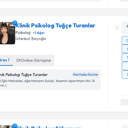
Klinik Psikolog Tuğçe Turanlar
Psikoloji
+
1
diğer
İstanbul
, Beyoğlu
dres
1
Online Görüşme
inik Psikolog Tuğçe Turanlar
Haritada Göster
 Oğlu Mahallesi, Ağa Hamamı Sokak, Yasemin Apartmanı No: 14
re: 1.