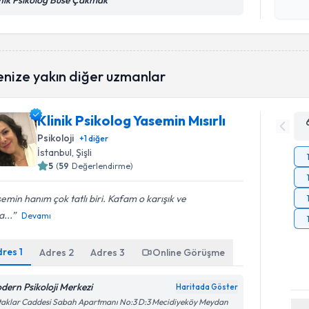
inik Psikolog Buse Çakmak
Kişisel
okudum
işlenm
enize yakın diğer uzmanlar
Klinik Psikolog Yasemin Mısırlı
Psikoloji
+
1
diğer
İstanbul
, Şişli
5
(
59
Değerlendirme)
emin hanım çok tatlı biri. Kafam o karışık ve
...
Devamı
dres
1
Adres
2
Adres
3
Online Görüşme
dern Psikoloji Merkezi
Haritada Göster
aklar Caddesi Sabah Apartmanı No:3 D:3 Mecidiyeköy Meydan