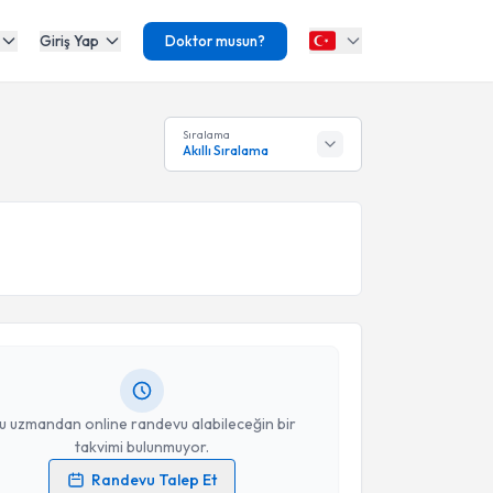
Giriş Yap
Doktor musun?
Sıralama
Akıllı Sıralama
akvimi Talebi
ikolog Buse Çakmak
için randevu takvimi talebi
Size bu uzmandan randevu almanız için bir takvim
ında e-posta ile bilgilendireceğiz.
resiniz
u uzmandan online randevu alabileceğin bir
takvimi bulunmuyor.
Randevu Talep Et