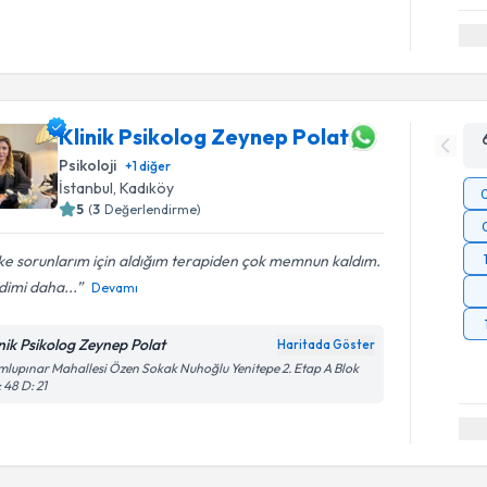
Klinik Psikolog Zeynep Polat
Psikoloji
+
1
diğer
İstanbul
, Kadıköy
5
(
3
Değerlendirme)
e sorunlarım için aldığım terapiden çok memnun kaldım.
dimi daha...
Devamı
inik Psikolog Zeynep Polat
Haritada Göster
lupınar Mahallesi Özen Sokak Nuhoğlu Yenitepe 2. Etap A Blok
 48 D: 21