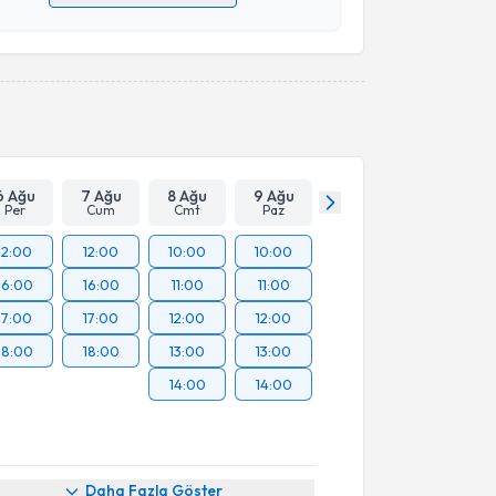
 verilerimin işlenmesine ilişkin
Aydınlatma Metni
'ni
 ve kişisel verilerimin belirtilen kapsamda
esini kabul ediyorum.
Takvim Talebini Gönder
6 Ağu
7 Ağu
8 Ağu
9 Ağu
Per
Cum
Cmt
Paz
12:00
12:00
10:00
10:00
16:00
16:00
11:00
11:00
17:00
17:00
12:00
12:00
18:00
18:00
13:00
13:00
14:00
14:00
Daha Fazla Göster