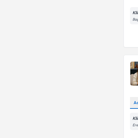
Kl
Baş
A
Kl
Ere