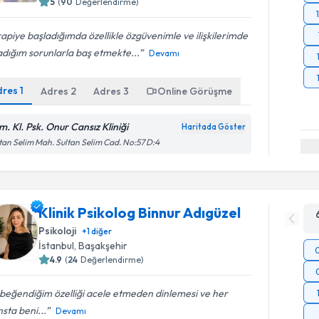
5
(
90
Değerlendirme)
apiye başladığımda özellikle özgüvenimle ve ilişkilerimde
dığım sorunlarla baş etmekte...
Devamı
dres
1
Adres
2
Adres
3
Online Görüşme
m. Kl. Psk. Onur Cansız Kliniği
Haritada Göster
tan Selim Mah. Sultan Selim Cad. No:57 D:4
Klinik Psikolog Binnur Adıgüzel
Psikoloji
+
1
diğer
İstanbul
, Başakşehir
4.9
(
24
Değerlendirme)
beğendiğim özelliği acele etmeden dinlemesi ve her
sta beni...
Devamı