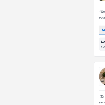
Ter
yaşa
A
Uz
Sul
En 
sean