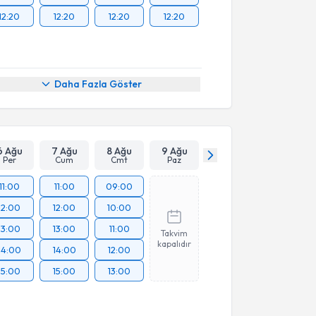
12:20
12:20
12:20
12:20
Daha Fazla Göster
6 Ağu
7 Ağu
8 Ağu
9 Ağu
Per
Cum
Cmt
Paz
11:00
11:00
09:00
12:00
12:00
10:00
13:00
13:00
11:00
Takvim
kapalıdır
14:00
14:00
12:00
15:00
15:00
13:00