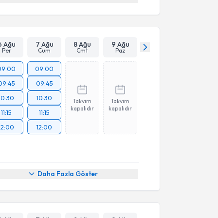
6 Ağu
7 Ağu
8 Ağu
9 Ağu
Per
Cum
Cmt
Paz
09:00
09:00
09:45
09:45
10:30
10:30
Takvim
Takvim
kapalıdır
kapalıdır
11:15
11:15
12:00
12:00
Daha Fazla Göster