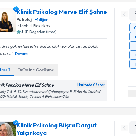
Klinik Psikolog Merve Elif Şahne
Psikoloji
+
1
diğer
İstanbul
, Bakırköy
5
(
11
Değerlendirme)
dimi çok iyi hissettim kafamdaki sorular cevap buldu
i en...
Devamı
dres
1
Online Görüşme
inik Psikolog Merve Elif Şahne
Haritada Göster
köy 7-8-9-10. Kısım Mahallesi Çobançeşme E-5 YanYol Caddesi
20/1 Kat :6 Ataköy Towers A Blok Joker Ofis
Klinik Psikolog Büşra Dargut
Yalçınkaya