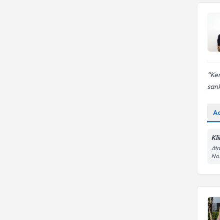
Ken
sank
A
Kl
Ata
No: