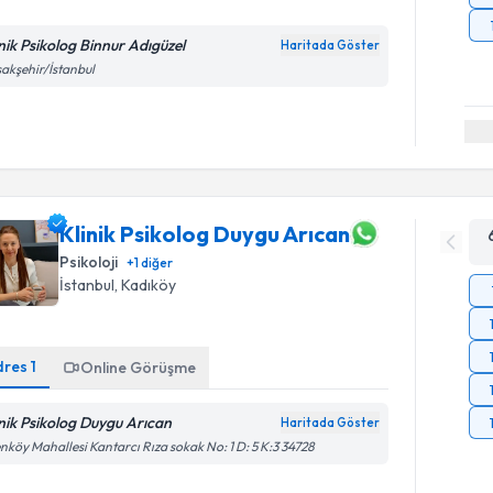
inik Psikolog Binnur Adıgüzel
Haritada Göster
akşehir/İstanbul
Klinik Psikolog Duygu Arıcan
Psikoloji
+
1
diğer
İstanbul
, Kadıköy
dres
1
Online Görüşme
inik Psikolog Duygu Arıcan
Haritada Göster
nköy Mahallesi Kantarcı Rıza sokak No: 1 D: 5 K:3 34728