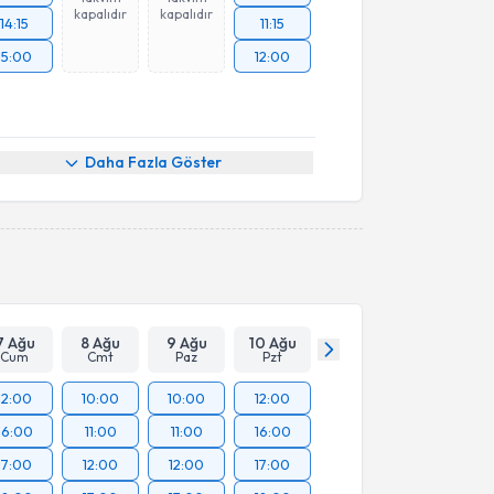
kapalıdır
kapalıdır
14:15
11:15
15:00
12:00
Daha Fazla Göster
7 Ağu
8 Ağu
9 Ağu
10 Ağu
Cum
Cmt
Paz
Pzt
12:00
10:00
10:00
12:00
16:00
11:00
11:00
16:00
17:00
12:00
12:00
17:00