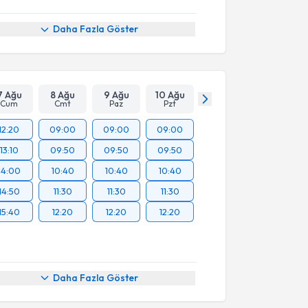
Daha Fazla Göster
7 Ağu
8 Ağu
9 Ağu
10 Ağu
Cum
Cmt
Paz
Pzt
12:20
09:00
09:00
09:00
13:10
09:50
09:50
09:50
14:00
10:40
10:40
10:40
14:50
11:30
11:30
11:30
15:40
12:20
12:20
12:20
Daha Fazla Göster