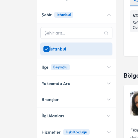
A
Şehir
İstanbul
Kl
Online danışmanlık sunan
uzmanları göster
Kul
Dai
Sadece
İstanbul
bölgesinde
uzman ara
İstanbul
İlçe
Beyoğlu
Bölg
Yakınımda Ara
Branşlar
Konumuma yakın uzmanları
Kadıköy
göster
Bakırköy
İlgi Alanları
Başakşehir
Yas
Hizmetler
İlişki Koçluğu
Klinik Psikolog
daha