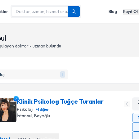
ikler
Blog
Kayıt Ol
bul
ulayan doktor - uzman bulundu
loji
1
Klinik Psikolog Tuğçe Turanlar
Psikoloji
+
1
diğer
İstanbul
, Beyoğlu