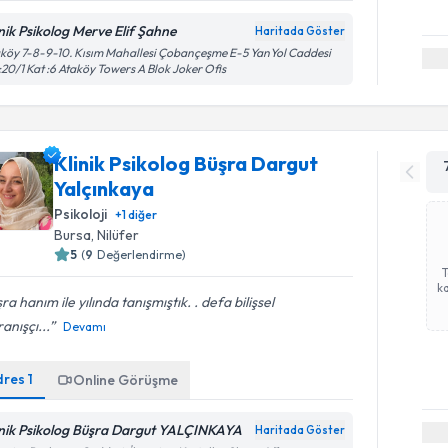
inik Psikolog Merve Elif Şahne
Haritada Göster
köy 7-8-9-10. Kısım Mahallesi Çobançeşme E-5 YanYol Caddesi
20/1 Kat :6 Ataköy Towers A Blok Joker Ofis
Klinik Psikolog Büşra Dargut
Yalçınkaya
Psikoloji
+
1
diğer
Bursa
, Nilüfer
5
(
9
Değerlendirme)
ka
ra hanım ile yılında tanışmıştık. . defa bilişsel
anışçı...
Devamı
dres
1
Online Görüşme
inik Psikolog Büşra Dargut YALÇINKAYA
Haritada Göster