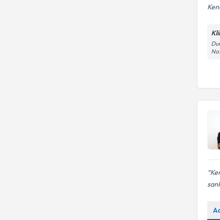
Ken
Kl
Dum
No:
Ken
sank
A