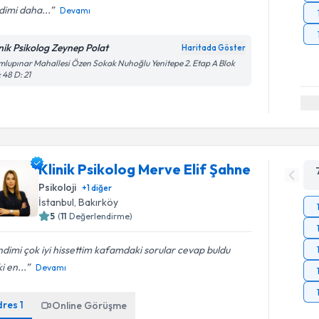
dimi daha...
Devamı
inik Psikolog Zeynep Polat
Haritada Göster
lupınar Mahallesi Özen Sokak Nuhoğlu Yenitepe 2. Etap A Blok
 48 D: 21
Klinik Psikolog Merve Elif Şahne
Psikoloji
+
1
diğer
İstanbul
, Bakırköy
5
(
11
Değerlendirme)
dimi çok iyi hissettim kafamdaki sorular cevap buldu
i en...
Devamı
dres
1
Online Görüşme