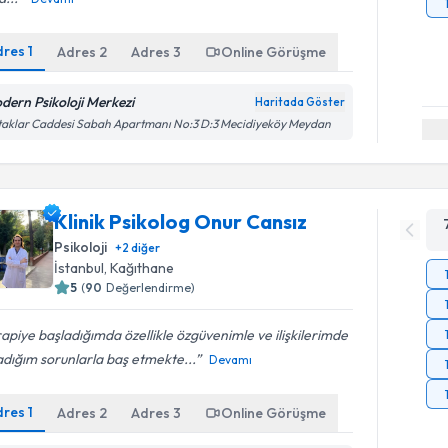
dres
1
Adres
2
Adres
3
Online Görüşme
dern Psikoloji Merkezi
Haritada Göster
aklar Caddesi Sabah Apartmanı No:3 D:3 Mecidiyeköy Meydan
Klinik Psikolog Onur Cansız
Psikoloji
+
2
diğer
İstanbul
, Kağıthane
5
(
90
Değerlendirme)
apiye başladığımda özellikle özgüvenimle ve ilişkilerimde
dığım sorunlarla baş etmekte...
Devamı
dres
1
Adres
2
Adres
3
Online Görüşme