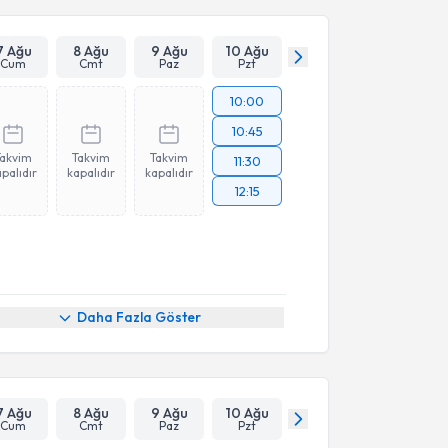
7 Ağu
8 Ağu
9 Ağu
10 Ağu
Cum
Cmt
Paz
Pzt
10:00
10:45
Takvim
Takvim
Takvim
11:30
palıdır
kapalıdır
kapalıdır
12:15
Daha Fazla Göster
7 Ağu
8 Ağu
9 Ağu
10 Ağu
Cum
Cmt
Paz
Pzt