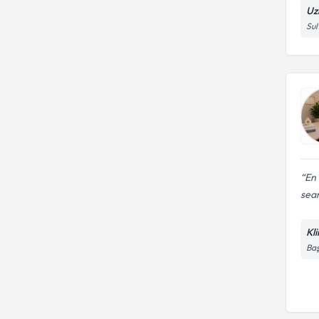
Uz
Bireysel Psikoterapi
Sul
En 
sean
Kl
Baş