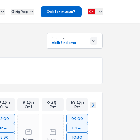
Giriş Yap
Doktor musun?
Sıralama
Akıllı Sıralama
7 Ağu
8 Ağu
9 Ağu
10 Ağu
Cum
Cmt
Paz
Pzt
12:00
09:00
12:45
09:45
13:30
10:30
Takvim
Takvim