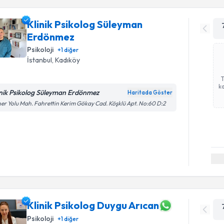
Klinik Psikolog Süleyman
Erdönmez
Psikoloji
+
1
diğer
İstanbul
, Kadıköy
ka
inik Psikolog Süleyman Erdönmez
Haritada Göster
er Yolu Mah. Fahrettin Kerim Gökay Cad. Köşklü Apt. No:60 D:2
Klinik Psikolog Duygu Arıcan
Psikoloji
+
1
diğer