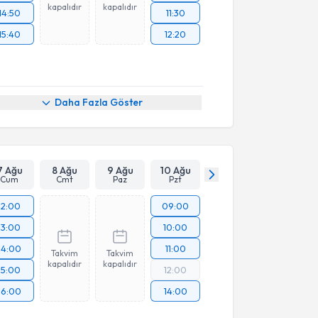
kapalıdır
kapalıdır
14:50
11:30
15:40
12:20
Daha Fazla Göster
7 Ağu
8 Ağu
9 Ağu
10 Ağu
Cum
Cmt
Paz
Pzt
12:00
09:00
13:00
10:00
14:00
11:00
Takvim
Takvim
kapalıdır
kapalıdır
15:00
12:00
16:00
14:00