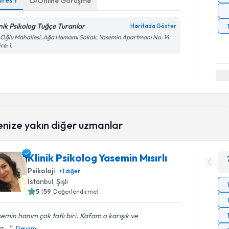
dres
1
Online Görüşme
inik Psikolog Tuğçe Turanlar
Haritada Göster
 Oğlu Mahallesi, Ağa Hamamı Sokak, Yasemin Apartmanı No: 14
re: 1.
enize yakın diğer uzmanlar
Klinik Psikolog Yasemin Mısırlı
Psikoloji
+
1
diğer
İstanbul
, Şişli
5
(
59
Değerlendirme)
emin hanım çok tatlı biri. Kafam o karışık ve
...
Devamı