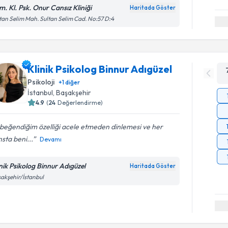
m. Kl. Psk. Onur Cansız Kliniği
Haritada Göster
tan Selim Mah. Sultan Selim Cad. No:57 D:4
Klinik Psikolog Binnur Adıgüzel
Psikoloji
+
1
diğer
İstanbul
, Başakşehir
4.9
(
24
Değerlendirme)
beğendiğim özelliği acele etmeden dinlemesi ve her
sta beni...
Devamı
inik Psikolog Binnur Adıgüzel
Haritada Göster
akşehir/İstanbul