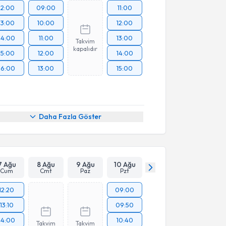
12:00
09:00
11:00
13:00
10:00
12:00
14:00
11:00
13:00
Takvim
kapalıdır
15:00
12:00
14:00
16:00
13:00
15:00
Daha Fazla Göster
7 Ağu
8 Ağu
9 Ağu
10 Ağu
Cum
Cmt
Paz
Pzt
12:20
09:00
13:10
09:50
14:00
10:40
Takvim
Takvim