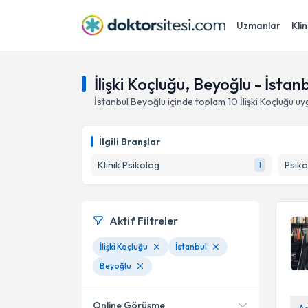
Uzmanlar
Klin
İlişki Koçluğu, Beyoğlu - İstan
İstanbul
Beyoğlu
içinde toplam
10
İlişki Koçluğu
uyg
İlgili Branşlar
Klinik Psikolog
Psiko
1
Aktif Filtreler
İlişki Koçluğu
İstanbul
Beyoğlu
Online Görüşme