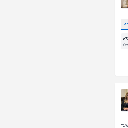
A
Kl
Ere
Öfk