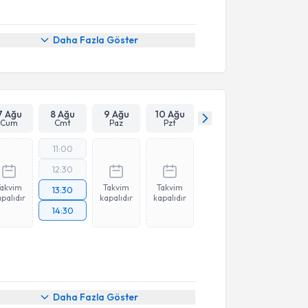
Daha Fazla Göster
7 Ağu
8 Ağu
9 Ağu
10 Ağu
Cum
Cmt
Paz
Pzt
11:00
12:30
Takvim
Takvim
Takvim
13:30
palıdır
kapalıdır
kapalıdır
14:30
Daha Fazla Göster