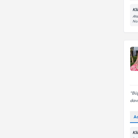
Kl
Ata
No:
Büş
davr
A
Kl