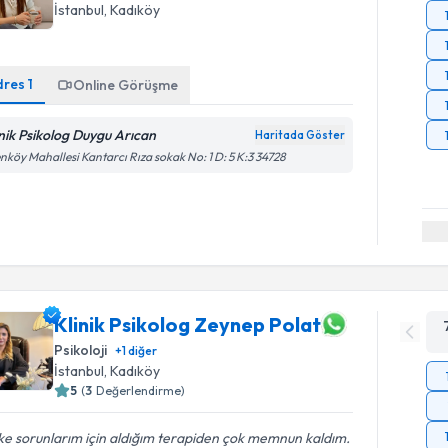
İstanbul
, Kadıköy
dres
1
Online Görüşme
inik Psikolog Duygu Arıcan
Haritada Göster
nköy Mahallesi Kantarcı Rıza sokak No: 1 D: 5 K:3 34728
Klinik Psikolog Zeynep Polat
Psikoloji
+
1
diğer
İstanbul
, Kadıköy
5
(
3
Değerlendirme)
e sorunlarım için aldığım terapiden çok memnun kaldım.