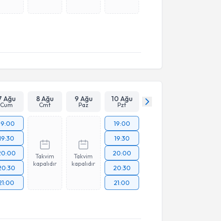
7 Ağu
8 Ağu
9 Ağu
10 Ağu
Cum
Cmt
Paz
Pzt
19:00
19:00
19:30
19:30
20:00
20:00
Takvim
Takvim
kapalıdır
kapalıdır
20:30
20:30
21:00
21:00