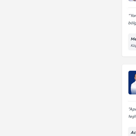
Yan
bölg
Me
Küç
Apa
teşh
Ac