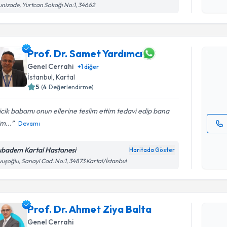
işlenm
unizade, Yurtcan Sokağı No:1, 34662
Randevu T
Prof. Dr.
Prof. Dr. Samet Yardımcı
oluşturun. 
Genel Cerrahi
+
1
diğer
hazırlandığ
İstanbul
, Kartal
5
(
4
Değerlendirme)
E-posta Ad
icik babamı onun ellerine teslim ettim tedavi edip bana
im...
Devamı
Kişisel
okudum
ıbadem Kartal Hastanesi
Haritada Göster
işlenm
uşoğlu, Sanayi Cad. No:1, 34873 Kartal/İstanbul
Randevu T
Prof. Dr. Ahmet Ziya Balta
Prof. Dr. 
Genel Cerrahi