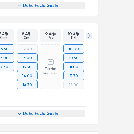
Daha Fazla Göster
7 Ağu
8 Ağu
9 Ağu
10 Ağu
Cum
Cmt
Paz
Pzt
16:30
12:00
10:00
17:00
13:00
10:30
17:30
13:30
11:00
Takvim
kapalıdır
14:00
11:30
14:30
12:00
Daha Fazla Göster