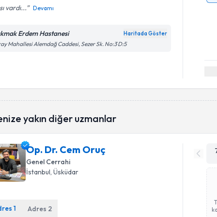
sı vardı...
Devamı
kmak Erdem Hastanesi
Haritada Göster
ay Mahallesi Alemdağ Caddesi, Sezer Sk. No:3 D:5
enize yakın diğer uzmanlar
Op. Dr. Cem Oruç
Genel Cerrahi
İstanbul
, Üsküdar
dres
1
Adres
2
ka