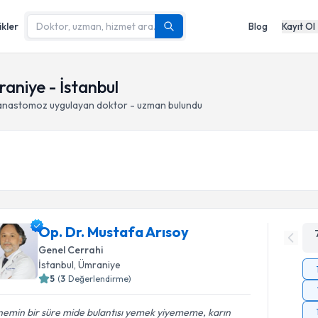
ikler
Blog
Kayıt Ol
aniye - İstanbul
l anastomoz
uygulayan doktor - uzman bulundu
Op. Dr. Mustafa Arısoy
Genel Cerrahi
İstanbul
, Ümraniye
5
(
3
Değerlendirme)
emin bir süre mide bulantısı yemek yiyememe, karın