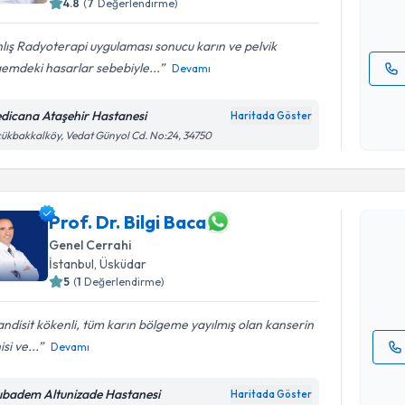
4.8
(
7
Değerlendirme)
E-posta Ad
lış Radyoterapi uygulaması sonucu karın ve pelvik
emdeki hasarlar sebebiyle...
Devamı
Kişisel
okudum
dicana Ataşehir Hastanesi
Haritada Göster
işlenm
ükbakkalköy, Vedat Günyol Cd. No:24, 34750
Randevu T
Prof. Dr. 
Prof. Dr. Bilgi Baca
bu uzmandan
Genel Cerrahi
posta ile bi
İstanbul
, Üsküdar
5
(
1
Değerlendirme)
E-posta Ad
ndisit kökenli, tüm karın bölgeme yayılmış olan kanserin
isi ve...
Devamı
Kişisel
okudum
ıbadem Altunizade Hastanesi
Haritada Göster