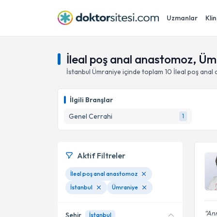
Uzmanlar
Klin
İleal poş anal anastomoz, Ümr
İstanbul
Ümraniye
içinde toplam
10
İleal poş ana
İlgili Branşlar
Genel Cerrahi
1
Aktif Filtreler
İleal poş anal anastomoz
İstanbul
Ümraniye
Ann
Şehir
İstanbul