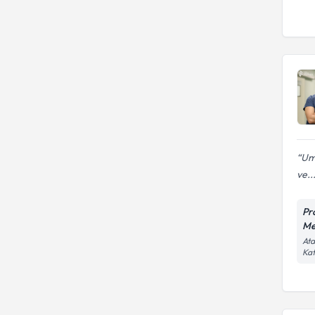
Um
ve..
Pr
Me
Ata
Kat