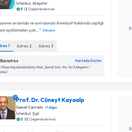
oluşturun. 
İstanbul
, Ataşehir
hazırlandığ
5
(
2
Değerlendirme)
E-posta Ad
yene sırasında ve sonrasında Ameliyat hakkında yaptığı
B
ylı açıklamaları çok...
Devamı
dres
1
Adres
2
Adres
3
Kişisel
okudum
Bariatrics
Haritada Göster
işlenm
i Plaza Küçükbakkalköy Mah. Şenlik Sok. No: 16/3 Ataşehir /
anbul
Randevu T
Prof. Dr. 
Prof. Dr. Cüneyt Kayaalp
Size bu uzm
Genel Cerrahi
+
1
diğer
hazırlandığ
İstanbul
, Şişli
5
(
12
Değerlendirme)
E-posta Ad
B