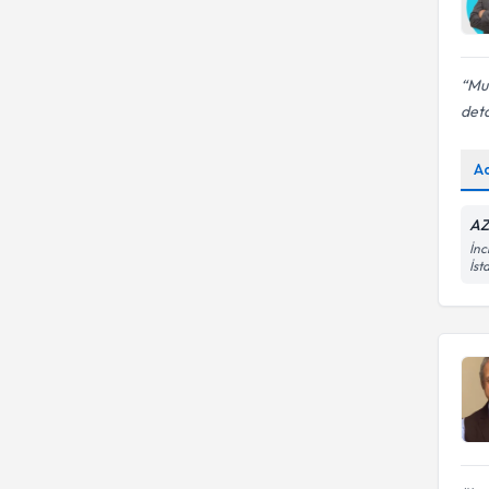
Mua
deta
A
AZ
İnc
İst