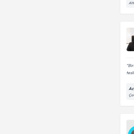
Alt
Bir
tesl
Ac
Çav