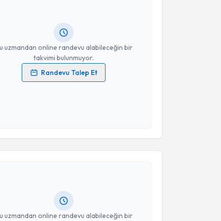
Size bu uzmandan randevu almanız için bir takvim
ında e-posta ile bilgilendireceğiz.
resiniz
u uzmandan online randevu alabileceğin bir
takvimi bulunmuyor.
Randevu Talep Et
 verilerimin işlenmesine ilişkin
Aydınlatma Metni
'ni
 ve kişisel verilerimin belirtilen kapsamda
esini kabul ediyorum.
akvimi Talebi
Takvim Talebini Gönder
Cüneyt Kayaalp
için randevu takvimi talebi oluşturun.
andan randevu almanız için bir takvim
ında e-posta ile bilgilendireceğiz.
resiniz
u uzmandan online randevu alabileceğin bir