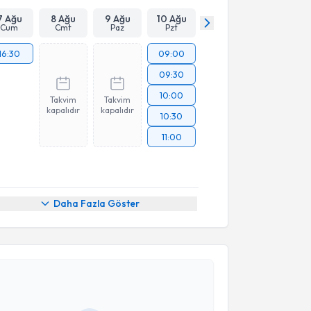
7 Ağu
8 Ağu
9 Ağu
10 Ağu
Cum
Cmt
Paz
Pzt
16:30
09:00
09:30
10:00
Takvim
Takvim
kapalıdır
kapalıdır
10:30
11:00
Daha Fazla Göster
akvimi Talebi
abek Tabandeh
için randevu takvimi talebi oluşturun.
andan randevu almanız için bir takvim
ında e-posta ile bilgilendireceğiz.