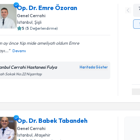
Op. Dr. Emre Özoran
Genel Cerrahi
İstanbul
, Şişli
5
(
5
Değerlendirme)
m ay önce tüp mide ameliyatı oldum Emre
yı...
Devamı
tanbul Cerrahi Hastanesi Fulya
Haritada Göster
ah Sokak No:22 Nişantaşı
Randevu T
Op. Dr. B
Op. Dr. Babek Tabandeh
Size bu uzm
Genel Cerrahi
hazırlandığ
İstanbul
, Ataşehir