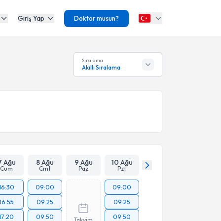
Giriş Yap
Doktor musun?
Sıralama
Akıllı Sıralama
7 Ağu
8 Ağu
9 Ağu
10 Ağu
Cum
Cmt
Paz
Pzt
16:30
09:00
09:00
16:55
09:25
09:25
17:20
09:50
09:50
Takvim