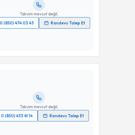
resiniz
Takvim mevcut değil.
0 (850) 474 03 43
Randevu Talep Et
 verilerimin işlenmesine ilişkin
Aydınlatma Metni
'ni
 ve kişisel verilerimin belirtilen kapsamda
esini kabul ediyorum.
akvimi Talebi
Takvim Talebini Gönder
Bilgi Baca
için randevu takvimi talebi oluşturun. Size
 randevu almanız için bir takvim hazırlandığında e-
lgilendireceğiz.
resiniz
Takvim mevcut değil.
0 (850) 433 41 14
Randevu Talep Et
 verilerimin işlenmesine ilişkin
Aydınlatma Metni
'ni
 ve kişisel verilerimin belirtilen kapsamda