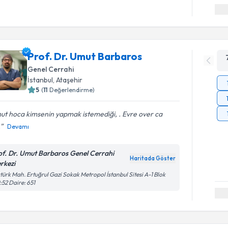
Prof. Dr. Umut Barbaros
Genel Cerrahi
İstanbul
, Ataşehir
5
(
11
Değerlendirme)
ut hoca kimsenin yapmak istemediği, . Evre over ca
.
Devamı
of. Dr. Umut Barbaros Genel Cerrahi
Haritada Göster
rkezi
türk Mah. Ertuğrul Gazi Sokak Metropol İstanbul Sitesi A-1 Blok
:52 Daire: 651