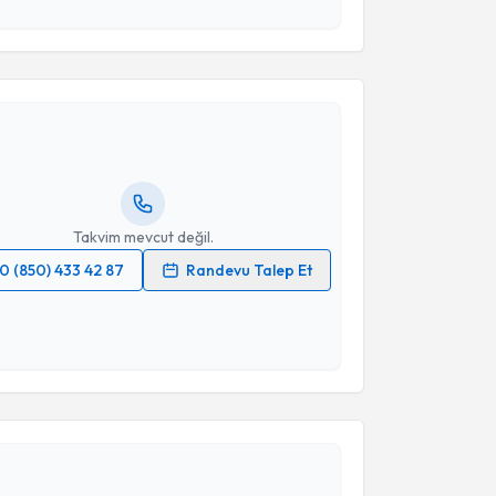
esini kabul ediyorum.
akvimi Talebi
Takvim Talebini Gönder
 Samet Yardımcı
için randevu takvimi talebi
Size bu uzmandan randevu almanız için bir takvim
ında e-posta ile bilgilendireceğiz.
resiniz
Takvim mevcut değil.
0 (850) 433 42 87
Randevu Talep Et
 verilerimin işlenmesine ilişkin
Aydınlatma Metni
'ni
 ve kişisel verilerimin belirtilen kapsamda
esini kabul ediyorum.
akvimi Talebi
Takvim Talebini Gönder
Ahmet Ziya Balta
için randevu takvimi talebi