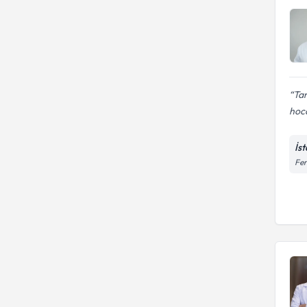
Ta
hoca
İs
Fer